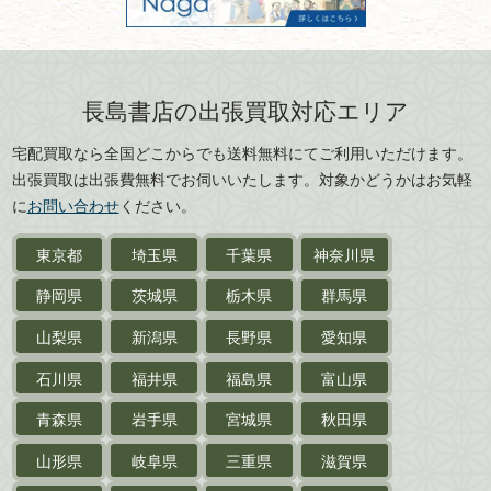
カメラ・撮影術
兵庫県
奈良県
版画・リトグラフ・
和歌山県
鳥取県
シルクスクリーン
島根県
岡山県
長島書店の出張買取対応エリア
刀剣・
鎧・
甲冑
広島県
山口県
宅配買取なら全国どこからでも送料無料にてご利用いただけます。
武道書・
武術書
徳島県
香川県
出張買取は出張費無料でお伺いいたします。対象かどうかはお気軽
愛媛県
高知県
に
お問い合わせ
ください。
近代文学・
小説・限定本
東京都
埼玉県
千葉県
神奈川県
サイン色紙
静岡県
茨城県
栃木県
群馬県
作家草稿・原稿・
肉筆物
山梨県
新潟県
長野県
愛知県
探偵小説・
推理小説
石川県
福井県
福島県
富山県
乗物
青森県
岩手県
宮城県
秋田県
鉄道・
電車・
バス
山形県
岐阜県
三重県
滋賀県
戦前・戦中の
紙物・資料