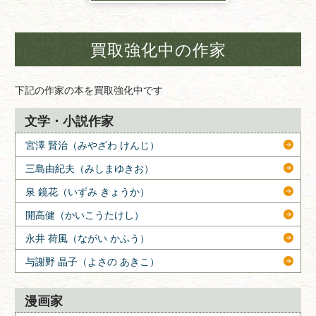
買取強化中の作家
下記の作家の本を買取強化中です
文学・小説作家
宮澤 賢治（みやざわ けんじ）
三島由紀夫（みしまゆきお）
泉 鏡花（いずみ きょうか）
開高健（かいこうたけし）
永井 荷風（ながい かふう）
与謝野 晶子（よさの あきこ）
漫画家