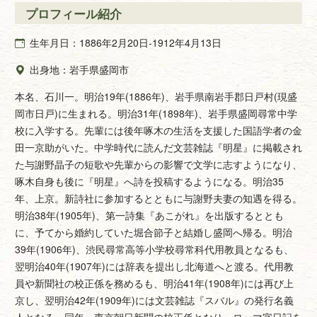
プロフィール紹介
生年月日：1886年2月20日-1912年4月13日
出身地：岩手県盛岡市
本名、石川一。明治19年(1886年)、岩手県南岩手郡日戸村(現盛
岡市日戸)に生まれる。明治31年(1898年)、岩手県盛岡尋常中学
校に入学する。先輩には後年啄木の生活を支援した国語学者の金
田一京助がいた。中学時代に読んだ文芸雑誌『明星』に掲載され
た与謝野晶子の短歌や先輩からの影響で文学に志すようになり、
啄木自身も後に『明星』へ詩を投稿するようになる。明治35
年、上京。新詩社に参加するとともに与謝野夫妻の知遇を得る。
明治38年(1905年)、第一詩集『あこがれ』を出版するととも
に、予てから婚約していた堀合節子と結婚し盛岡へ帰る。明治
39年(1906年)、渋民尋常高等小学校尋常科代用教員となるも、
翌明治40年(1907年)には辞表を提出し北海道へと渡る。代用教
員や新聞社の校正係を務めるも、明治41年(1908年)には再び上
京し、翌明治42年(1909年)には文芸雑誌『スバル』の発行名義