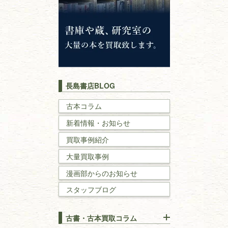
神道・神社仏閣
イスラム教
キリスト教
歴史書
世界史・
日本史
長島書店BLOG
戦記・戦史
古本コラム
新着情報・お知らせ
国文学・
国語学
買取事例紹介
理工書
大量買取事例
数学書・
物理学書
漫画部からのお知らせ
スタッフブログ
建築書
古書・古本買取コラム
漢方・
鍼灸・
東洋医学