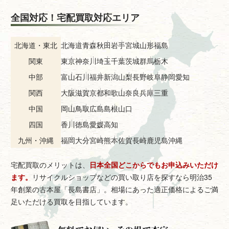
全国対応！宅配買取対応エリア
北海道・東北
北海道
青森
秋田
岩手
宮城
山形
福島
関東
東京
神奈川
埼玉
千葉
茨城
群馬
栃木
中部
富山
石川
福井
新潟
山梨
長野
岐阜
静岡
愛知
関西
大阪
滋賀
京都
和歌山
奈良
兵庫
三重
中国
岡山
鳥取
広島
島根
山口
四国
香川
徳島
愛媛
高知
九州・沖縄
福岡
大分
宮崎
熊本
佐賀
長崎
鹿児島
沖縄
宅配買取のメリットは、
日本全国どこからでもお申込みいただけ
ます。
リサイクルショップなどの買い取り店を探すなら明治35
年創業の古本屋「長島書店」。相場にあった適正価格によるご満
足いただける買取を目指しています。