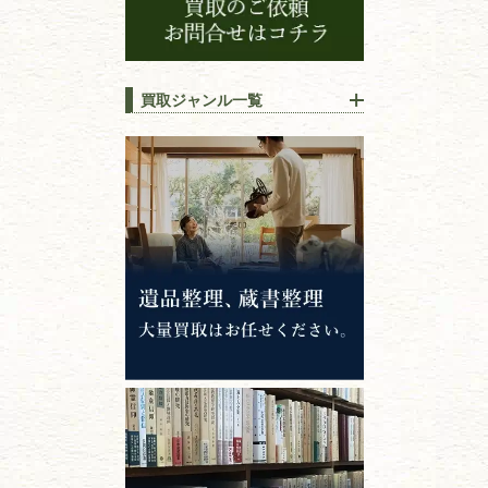
買取ジャンル一覧
江戸時代の
書物
唐本・漢籍・
中国書物・朝鮮本
錦絵・浮世絵・
版画・刷り物
専門書・
学術書
哲学書・思想書
心理学・倫理学
仏教書