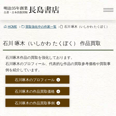
コ
ン
テ
ン
HOME
買取強化中の作家一覧
石川 啄木（いしかわ たくぼく）
ツ
へ
ス
石川 啄木（いしかわ たくぼく） 作品買取
キ
ッ
石川啄木作品の買取を強化しております。
プ
石川啄木のプロフィール、代表的な作品の買取参考価格や買取事
例を紹介しています。
石川啄木のプロフィール
石川啄木の作品買取価格
石川啄木の作品買取事例