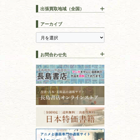
【出張買取】古本の大量買取
りOK！効率的に売る方法
出張買取地域（全国）
易学・
占い
宅配買取は古本を送るだけ！
東京都
埼玉県
長島書店の便利な買取サービ
スピリチュアル・
精神世界
アーカイブ
ス
千葉県
神奈川県
【持ち込み買取】店頭で簡単
に古本を売るメリットとは？
静岡県
茨城県
全集・
叢書・
大学出版本
古本を高く売る方法！買取で
栃木県
群馬県
上手な売り方のコツを解説
趣味・
教養
お問合わせ先
山梨県
新潟県
古本の保管方法と劣化する原
長野県
愛知県
因！適切な管理で長持ちさせ
書道
るコツ
石川県
福井県
古本は汚れていると買取でき
拓本・法帖・
碑帖
ない？適切な保管方法とクリ
古本買取専門店 長島書店
福島県
富山県
ーニング！
ISBNコードとは？書籍の識別
〒101-0051
篆刻・印譜
青森県
岩手県
番号の意味と役割を解説
東京都千代田区神田神保町2-5-1
宮城県
秋田県
フリーダイヤル：0120-414-548
価値ある古書を売るポイント
書道具
電話：03-3512-8115
と注意点
山形県
岐阜県
FAX：03-3512-8116
美術書・アート本・
古物商許可：東京都公安委員会 第
三重県
滋賀県
デザイン本
301028901712号
古物商名称：有限会社長島書店
京都府
大阪府