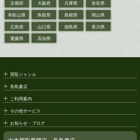
京都府
大阪府
兵庫県
奈良県
絵葉書
和歌山県
鳥取県
島根県
岡山県
支那・満洲・朝鮮・
台湾関係古資料
広島県
山口県
徳島県
香川県
ポスター・チラシ・
カタログ
愛媛県
高知県
映画パンフレット・
演劇ポスター
古い漫画本・
絶版漫画・漫画雑誌
買取ジャンル
漫画原稿・
原画
長島書店
アニメ・
セル画
ご利用案内
その他サービス
お知らせ・ブログ