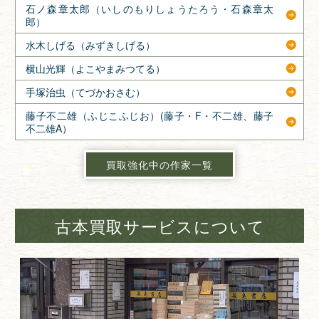
石ノ森章太郎（いしのもりしょうたろう・石森章太
郎）
水木しげる（みずきしげる）
横山光輝（よこやまみつてる）
手塚治虫（てづかおさむ）
藤子不二雄（ふじこふじお）(藤子・F・不二雄、藤子
不二雄A）
買取強化中の作家一覧
古本買取サービスについて