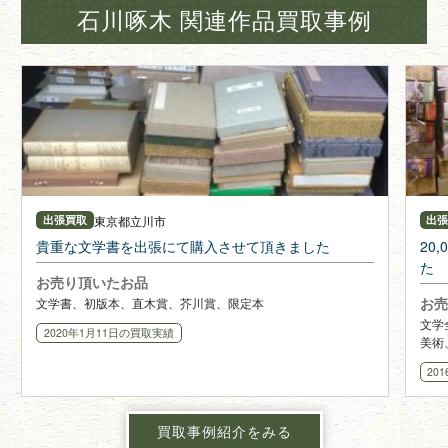
石川啄木 関連作品買取事例
東京都
立川市
出張買取
出
貴重な文学書を出張にて購入させて頂きました
20
た
お売り頂いたお品
お売
文学書、初版本、直木賞、芥川賞、限定本
文学
2020年1月11日
の買取実績
美術
20
買取事例紹介をみる