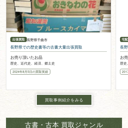
長野県
千曲市
出張買取
宅
長野県での歴史書等の古書大量出張買取
長野
お売り頂いたお品
お売
歴史、近代史、経済、郷土史
歴史
2024年8月5日
の買取実績
20
買取事例紹介をみる
古書・古本 買取ジャンル