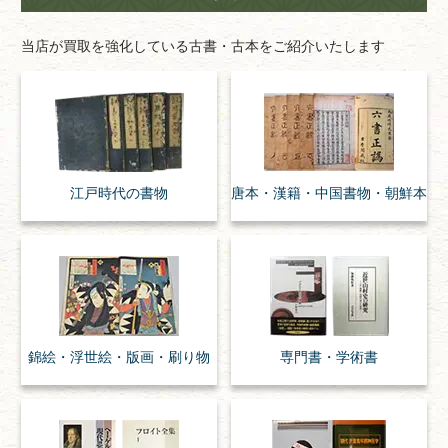
当店が買取を強化している古書・古本をご紹介いたします
江戸時代の
書物
唐本・漢籍・
中国書物・朝鮮本
錦絵・浮世絵・
版画・刷り物
専門書・
学術書