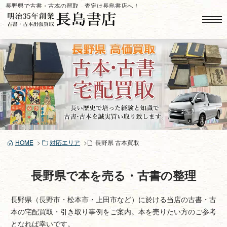
コ
長野県で古書・古本の買取、査定は長島書店へ！
ン
テ
ン
ツ
へ
ス
キ
ッ
プ
HOME
対応エリア
長野県 古本買取
長野県で本を売る・古書の整理
長野県（長野市・松本市・上田市など）に於ける当店の古書・古
本の宅配買取・引き取り事例をご案内。本を売りたい方のご参考
となれば幸いです。