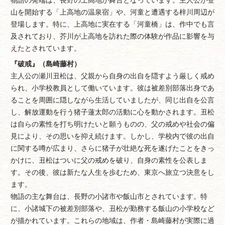
山を開始する「上高地の温泉宿」や、河童と遭遇する梓川周辺が
登場します。特に、上高地に実在する「河童橋」は、作中でも言
及されており、芥川が上高地を訪れた際の体験が作品に影響を与
えたとされています。
『破戒』（島崎藤村）
主人公の瀬川丑松は、父親から自身の出自を隠すよう厳しく戒め
られ、小学校教員として働いています。彼は被差別部落出身であ
ることを周囲に隠しながら生活していましたが、同じ出自を公言
し、解放運動を行う猪子蓮太郎の活動に心を動かされます。丑松
は自らの素性を打ち明けたいと願うものの、父の戒めや社会の偏
見により、その思いを抑え続けます。しかし、学校内で彼の出自
に関する噂が広まり、さらに猪子が壮絶な死を遂げたことをきっ
かけに、丑松はついに父の戒めを破り、自身の素性を公表しま
す。その後、彼は新たな人生を歩むため、東京へ旅立つ決意をし
ます。
物語の主な舞台は、長野の小諸市や飯山市とされています。特
に、小諸城下の被差別部落や、丑松が勤務する飯山の小学校など
が描かれています。これらの地域は、作者・島崎藤村が実際に過