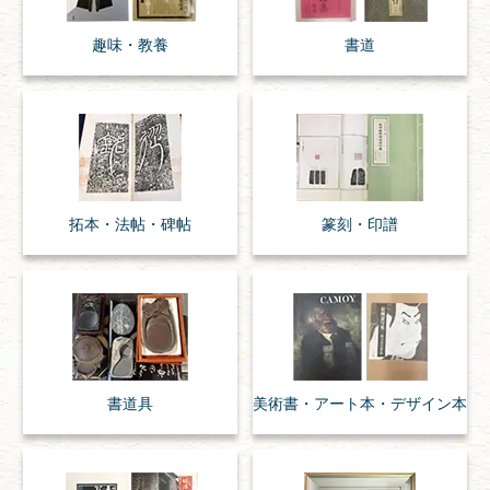
趣味・
教養
書道
拓本・法帖・
碑帖
篆刻・印譜
書道具
美術書・アート本・
デザイン本