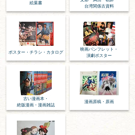
絵葉書
台湾関係古資料
映画パンフレット・
ポスター・チラシ・
カタログ
演劇ポスター
古い漫画本・
漫画原稿・
原画
絶版漫画・漫画雑誌