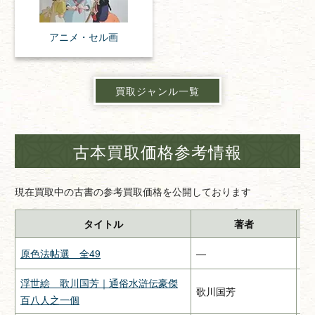
アニメ・
セル画
買取ジャンル一覧
古本買取価格参考情報
現在買取中の古書の参考買取価格を公開しております
タイトル
著者
原色法帖選 全49
—
二
浮世絵 歌川国芳｜通俗水滸伝豪傑
歌川国芳
—
百八人之一個