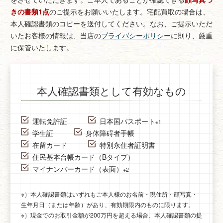
きの書類1点
のご提示をお願いいたします。
宅配買取の場合は、
本人確認書類のコピーを送付してください。
なお、ご提示いただ
いたお客様の情報は、当店の
プライバシーポリシー
に則り、厳重
に保管いたします。
本人確認書類として有効なもの
運転免許証
日本国パスポート
※1
学生証
身体障碍者手帳
在留カード
特別永住者証明書
住民基本台帳カード（Bタイプ）
マイナンバーカード（表面）
※2
※）本人確認書類はいずれもご本人様のお名前・現住所・顔写真・
生年月日（または年齢）があり、有効期限内のものに限ります。
※）現金でのお取引金額が200万円を超える場合、本人確認書類の提