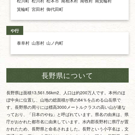
松川町
松川村
松本市
南相木村
南牧村
南箕輪村
箕輪町
宮田村
御代田町
や行
泰阜村
山形村
山ノ内町
長野県について
長野県は面積13,561.56km2、人口は約200万人です。本州のほ
ぼ中央に位置し、山地の総面積が県の84％を占める山岳県で
す。長野県の周りには標高3000メートルクラスの高い山が連な
っており、「日本のやね」と呼ばれています。県名の由来は、県
庁がおかれた都市名に由来しています。水内郡長野村に県庁が置
かれたため、長野県と命名されました。長野という小字名は，文