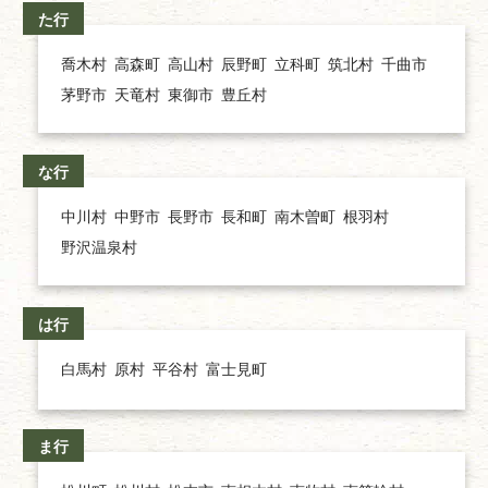
た行
喬木村
高森町
高山村
辰野町
立科町
筑北村
千曲市
茅野市
天竜村
東御市
豊丘村
な行
中川村
中野市
長野市
長和町
南木曽町
根羽村
野沢温泉村
は行
白馬村
原村
平谷村
富士見町
ま行