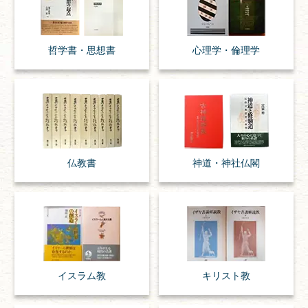
哲学書・思想書
心理学・倫理学
仏教書
神道・神社仏閣
イスラム教
キリスト教