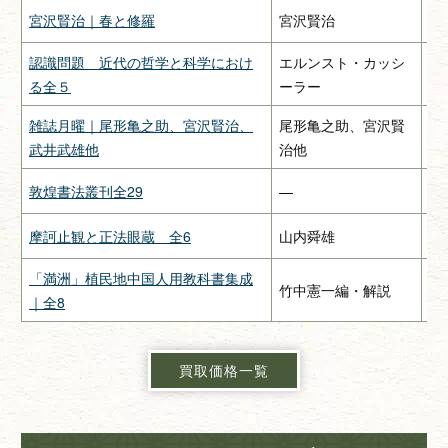
宮沢賢治｜春と修羅
宮沢賢治
関
認識問題 近代の哲学と科学におけ
エルンスト・カッシ
み
る全５
ーラー
雑誌月曜｜尾形亀之助、宮沢賢治、
尾形亀之助、宮沢賢
惠
武井武雄他
治他
敦煌書法叢刊全29
—
二
摩訶止観と正法眼蔵 全6
山内舜雄
大
「満洲」植民地中国人用教科書集成
竹中憲一編・解説
緑
｜全8
買取価格一覧