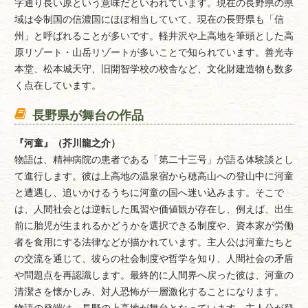
字通り長い原という意味だといわれています。現在の長野県の県
域は令制国の信濃国にほぼ相当していて、現在の長野県も「信
州」と呼ばれることが多いです。軽井沢や上高地を筆頭とした高
原リゾート・山岳リゾートが多いことで知られています。善光寺
本堂、松本城天守、旧開智学校の校舎など、文化財建造物も数多
く点在しています。
長野県が舞台の作品
『河童』（芥川龍之介）
物語は、精神病院の患者である「第二十三号」が語る体験談とし
て進行します。彼は上高地の温泉宿から穂高山への登山中に河童
と遭遇し、追いかけるうちに河童の国へ迷い込みます。そこで
は、人間社会とは逆転した風習や価値観が存在し、例えば、出生
前に胎児が生まれるかどうかを選択できる制度や、資本家が労働
者を食用にする法律などが描かれています。主人公は河童たちと
の交流を通じて、彼らの社会制度や哲学を知り、人間社会の矛盾
や問題点を再認識します。最終的に人間界へ戻った彼は、河童の
清潔さを懐かしみ、対人恐怖が一層激化することになります。
物語の発端は、長野の上高地が舞台となっています。主人公が登