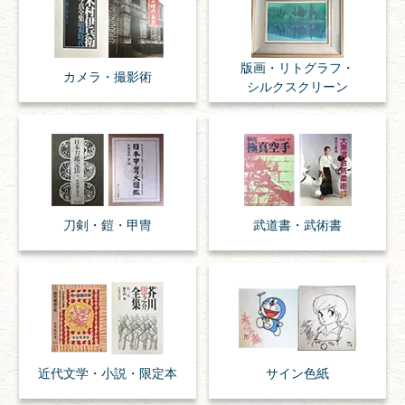
版画・リトグラフ・
カメラ・撮影術
シルクスクリーン
刀剣・
鎧・
甲冑
武道書・
武術書
近代文学・
小説・限定本
サイン色紙