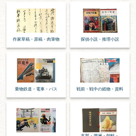
作家草稿・原稿・
肉筆物
探偵小説・
推理小説
乗物
鉄道・
電車・
バス
戦前・戦中の
紙物・資料
支那・満洲・朝鮮・