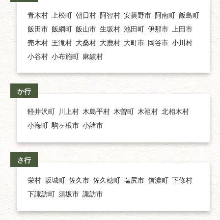
青木村
上松町
朝日村
阿智村
安曇野市
阿南町
飯島町
飯田市
飯綱町
飯山市
生坂村
池田町
伊那市
上田市
売木村
王滝村
大桑村
大鹿村
大町市
岡谷市
小川村
小谷村
小布施町
麻績村
か行
軽井沢町
川上村
木島平村
木曽町
木祖村
北相木村
小海町
駒ヶ根市
小諸市
さ行
栄村
坂城町
佐久市
佐久穂町
塩尻市
信濃町
下條村
下諏訪町
須坂市
諏訪市