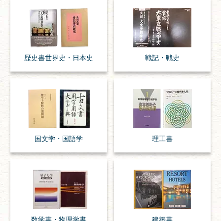
歴史書
世界史・
日本史
戦記・戦史
国文学・
国語学
理工書
数学書・
物理学書
建築書