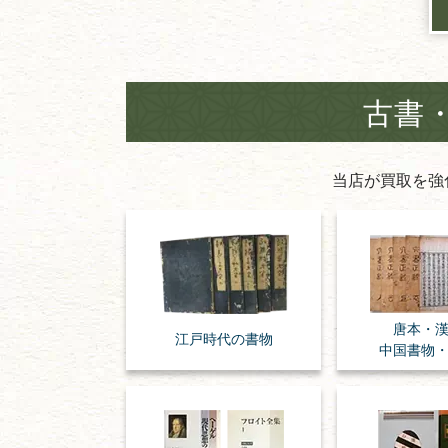
古書
当店が買取を強
唐本・
江戸時代の
書物
中国書物