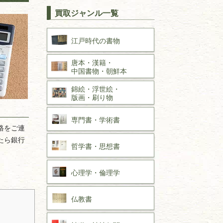
買取ジャンル一覧
江戸時代の
書物
唐本・漢籍・
中国書物・朝鮮本
錦絵・浮世絵・
版画・刷り物
専門書・
学術書
格をご連
たら銀行
哲学書・思想書
心理学・倫理学
仏教書