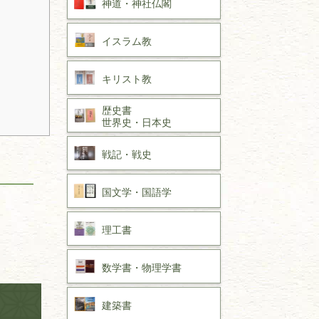
神道・神社仏閣
イスラム教
キリスト教
歴史書
世界史・
日本史
戦記・戦史
国文学・
国語学
理工書
数学書・
物理学書
建築書