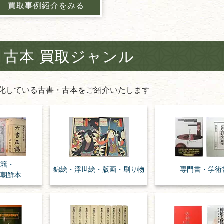
買取事例紹介をみる
・古本 買取ジャンル
化している古書・古本をご紹介いたします
漢籍・
錦絵・浮世絵・
版画・刷り物
専門書・
学術
・朝鮮本