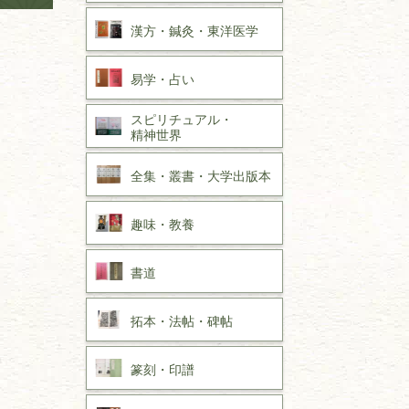
漢方・
鍼灸・
東洋医学
易学・
占い
スピリチュアル・
精神世界
全集・
叢書・
大学出版本
趣味・
教養
書道
拓本・法帖・
碑帖
篆刻・印譜