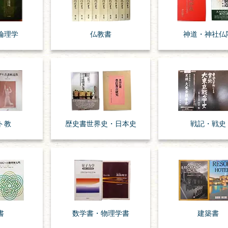
倫理学
仏教書
神道・神社仏
ト教
歴史書
世界史・
日本史
戦記・戦史
書
数学書・
物理学書
建築書