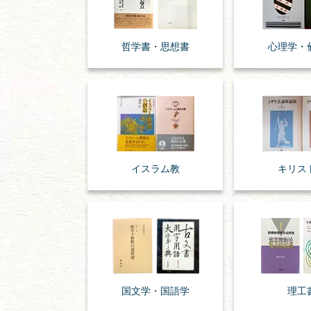
哲学書・思想書
心理学・
イスラム教
キリス
国文学・
国語学
理工