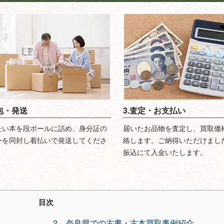
梱包・発送
3.査定・お支払い
たい本を段ボールに詰め、身分証の
届いたお品物を査定し、買取価
ーを同封し着払いで発送してくださ
絡します。ご納得いただけまし
振込にて入金いたします。
目次
奈良県での古書・古本買取事例紹介