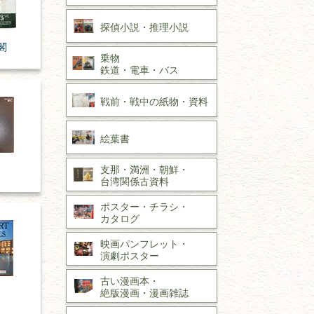
探偵小説・
推理小説
閣
乗物
鉄道・
電車・
バス
戦前・戦中の
紙物・資料
絵葉書
支那・満洲・朝鮮・
台湾関係古資料
ポスター・チラシ・
カタログ
映画パンフレット・
演劇ポスター
古い漫画本・
絶版漫画・漫画雑誌