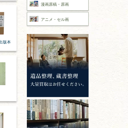
漫画原稿・
原画
アニメ・
セル画
出版本