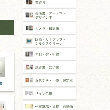
書道具
美術書・アート本・
デザイン本
カメラ・撮影術
版画・リトグラフ・
シルクスクリーン
刀剣・
鎧・
甲冑
武道書・
武術書
近代文学・
小説・限定本
書
サイン色紙
作家草稿・原稿・
肉筆物