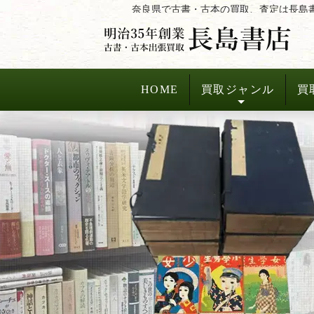
コ
奈良県で古書・古本の買取、査定は長島
ン
テ
ン
ツ
HOME
買取ジャンル
買
へ
ス
キ
ッ
プ