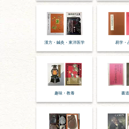
漢方・
鍼灸・
東洋医学
易学・
趣味・
教養
書