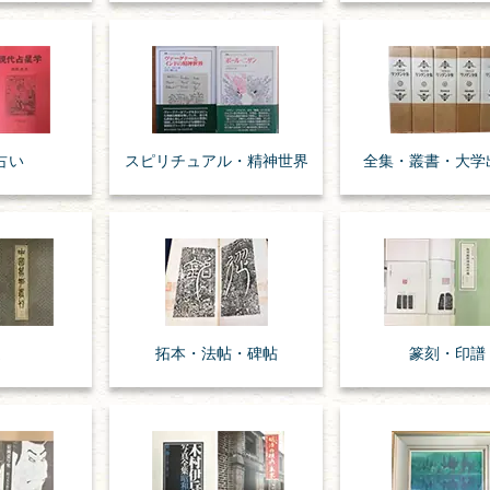
占い
スピリチュアル・
精神世界
全集・
叢書・
大学
道
拓本・法帖・
碑帖
篆刻・印譜