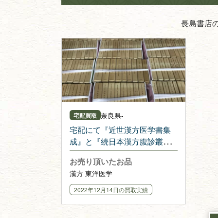
長島書店
奈良県
-
宅配買取
宅配にて『近世漢方医学書集
成』と『続日本漢方腹診叢
書』を譲っていただきまし
お売り頂いたお品
た！
漢方 東洋医学
2022年12月14日
の買取実績