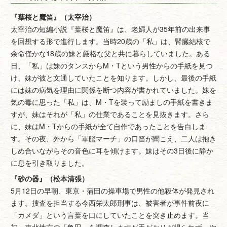
『葉桜と魔笛』（太宰治）
太宰治の短編小説『葉桜と魔笛』は、老婦人が35年前の出来事
を回想する形で進行します。当時20歳の「私」は、腎臓結核で
余命僅かな18歳の妹と厳格な父と共に暮らしていました。ある
日、「私」は妹のタンスからM・Tという男性からの手紙を見つ
け、妹が彼と文通していたことを知ります。しかし、最後の手紙
には妹の病気を理由に関係を断つ内容が書かれていました。妹を
気の毒に思った「私」は、M・Tを装って励ましの手紙を書きま
すが、妹はそれが「私」の仕業であることを見抜きます。さら
に、妹はM・Tからの手紙が全て自作であったことを告白しま
す。その夜、外から「軍艦マーチ」の口笛が聞こえ、二人は抱き
しめ合いながらその音色に耳を傾けます。妹はその3日後に静か
に息を引き取りました。
『砂の器』（松本清張）
5月12日の早朝、東京・蒲田の操車場で男性の他殺体が発見され
ます。捜査を担当する今西栄太郎刑事は、被害者が事件前夜に
「カメダ」という言葉を口にしていたことを突き止めます。当
初、東北地方の「亀田」を調査しますが手がかりが得られず、や