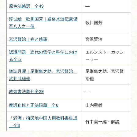
原色法帖選 全49
—
二
浮世絵 歌川国芳｜通俗水滸伝豪傑
歌川国芳
—
百八人之一個
宮沢賢治｜春と修羅
宮沢賢治
関
認識問題 近代の哲学と科学におけ
エルンスト・カッシ
み
る全５
ーラー
雑誌月曜｜尾形亀之助、宮沢賢治、
尾形亀之助、宮沢賢
惠
武井武雄他
治他
敦煌書法叢刊全29
—
二
摩訶止観と正法眼蔵 全6
山内舜雄
大
「満洲」植民地中国人用教科書集成
竹中憲一編・解説
緑
｜全8