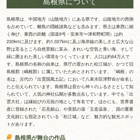
島根県について
島根県は、中国地方（山陰地方）にある県です。山陰地方の西側
を占めていて、離島の隠岐諸島なども含みます。県土は東西に細
く伸び、東西の距離（国道9号・安来市〜津和野町間）は約
230kmに及びます。約1,027kmに及ぶ海岸線の美しさと広大な山
野は至るところ自然景観に富み、きれいな空気と青い海、そして
緑に囲まれた美しい環境をつくっています。人口は約64万人で
す。島根県の名称の由来は、県庁の置かれた松江城が、かつて旧
島根郡（嶋根郡）に属していたためとされています。「嶋根」の
名は、古代の『出雲国風土記』において八束水臣津野命が命名し
たと伝えられています。島根県は昔から神々のふるさととして知
られていて、人気の神社仏閣が多数点在しています。中でも「出
雲大社」は縁結びの元祖の地として有名です。ほかにも、世界遺
産に登録された「石見銀山」や美肌の湯「玉造温泉」、国の重要
文化財にも指定されている「松江城」など、魅力的な観光スポッ
トがあります。
島根県が舞台の作品