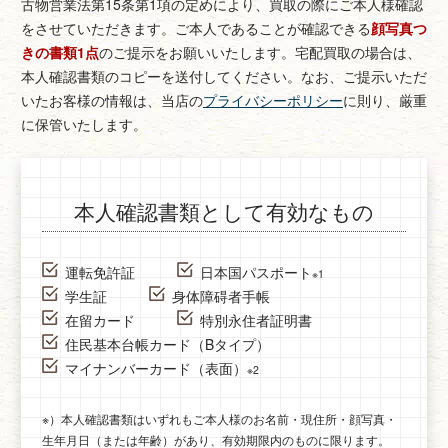
古物営業法第15条第1項の定めにより、買取の際にご本人様確認
をさせていただきます。
ご本人であることが確認できる
顔写真つ
きの書類1点
のご提示をお願いいたします。
宅配買取の場合は、
本人確認書類のコピーを送付してください。
なお、ご提示いただ
いたお客様の情報は、当店の
プライバシーポリシー
に則り、厳重
に保管いたします。
本人確認書類として有効なもの
運転免許証
日本国パスポート
※1
学生証
身体障碍者手帳
在留カード
特別永住者証明書
住民基本台帳カード（Bタイプ）
マイナンバーカード（表面）
※2
※）本人確認書類はいずれもご本人様のお名前・現住所・顔写真・
生年月日（または年齢）があり、有効期限内のものに限ります。