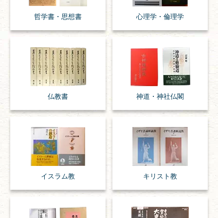
哲学書・思想書
心理学・倫理学
仏教書
神道・神社仏閣
イスラム教
キリスト教