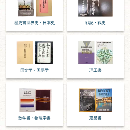
歴史書
世界史・
日本史
戦記・戦史
国文学・
国語学
理工書
数学書・
物理学書
建築書