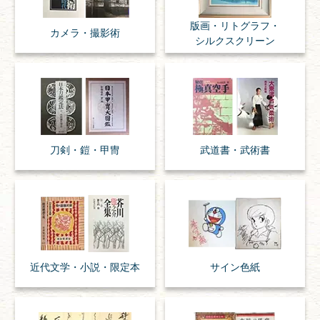
版画・リトグラフ・
カメラ・撮影術
シルクスクリーン
刀剣・
鎧・
甲冑
武道書・
武術書
近代文学・
小説・限定本
サイン色紙