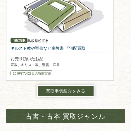
島根県
松江市
宅配買取
キルスト教や聖書など宗教書 「宅配買取」
お売り頂いたお品
宗教、キリスト教、聖書、洋書
2016年7月28日
の買取実績
買取事例紹介をみる
古書・古本 買取ジャンル