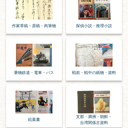
作家草稿・原稿・
肉筆物
探偵小説・
推理小説
乗物
鉄道・
電車・
バス
戦前・戦中の
紙物・資料
支那・満洲・朝鮮・
絵葉書
台湾関係古資料