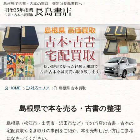
コ
島根県で古書・古本の買取、査定は長島書店へ！
ン
テ
ン
ツ
へ
ス
キ
ッ
プ
HOME
対応エリア
島根県 古本買取
島根県で本を売る・古書の整理
島根県（松江市・出雲市・浜田市など）での当店の古書・古本の
宅配買取や引き取りの事例をご紹介。本を売却したい方はご参考
になさってください。