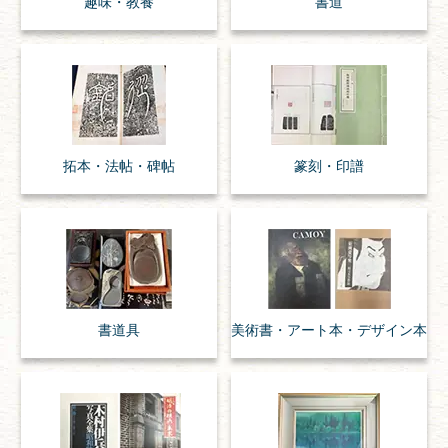
趣味・
教養
書道
拓本・法帖・
碑帖
篆刻・印譜
書道具
美術書・アート本・
デザイン本