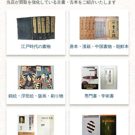
当店が買取を強化している古書・古本をご紹介いたします
江戸時代の
書物
唐本・漢籍・
中国書物・朝鮮本
錦絵・浮世絵・
版画・刷り物
専門書・
学術書