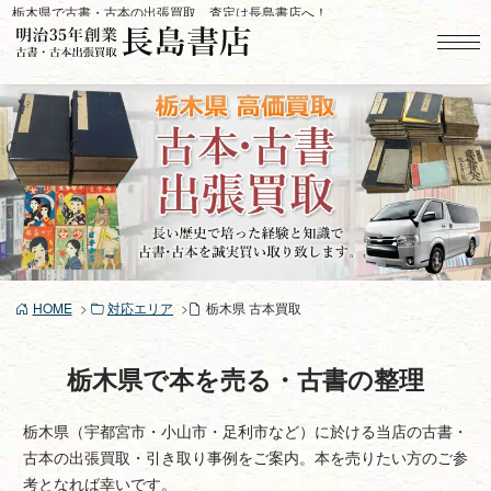
コ
栃木県で古書・古本の出張買取、査定は長島書店へ！
ン
テ
ン
ツ
へ
ス
キ
ッ
プ
HOME
対応エリア
栃木県 古本買取
栃木県で本を売る・古書の整理
栃木県（宇都宮市・小山市・足利市など）に於ける当店の古書・
古本の出張買取・引き取り事例をご案内。本を売りたい方のご参
考となれば幸いです。