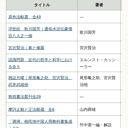
タイトル
著者
原色法帖選 全49
—
二
浮世絵 歌川国芳｜通俗水滸伝豪傑
歌川国芳
—
百八人之一個
宮沢賢治｜春と修羅
宮沢賢治
関
認識問題 近代の哲学と科学におけ
エルンスト・カッシ
み
る全５
ーラー
雑誌月曜｜尾形亀之助、宮沢賢治、
尾形亀之助、宮沢賢
惠
武井武雄他
治他
敦煌書法叢刊全29
—
二
摩訶止観と正法眼蔵 全6
山内舜雄
大
「満洲」植民地中国人用教科書集成
竹中憲一編・解説
緑
｜全8