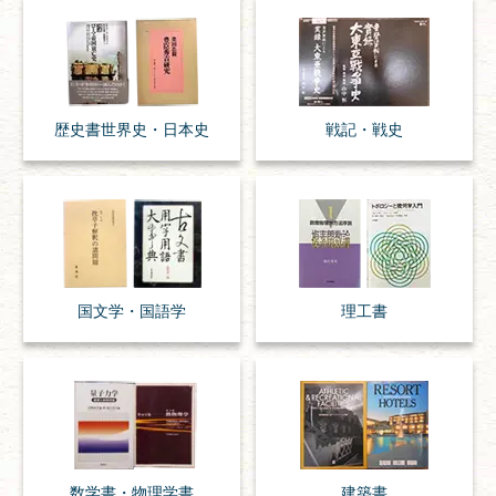
歴史書
世界史・
日本史
戦記・戦史
国文学・
国語学
理工書
数学書・
物理学書
建築書