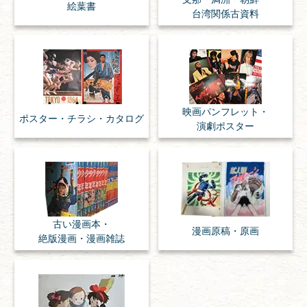
絵葉書
台湾関係古資料
映画パンフレット・
ポスター・チラシ・
カタログ
演劇ポスター
古い漫画本・
漫画原稿・
原画
絶版漫画・漫画雑誌