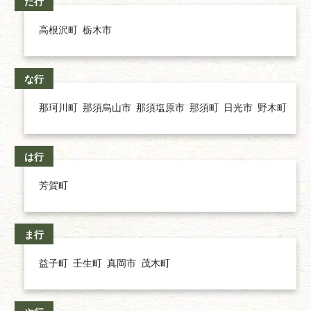
た行
高根沢町
栃木市
な行
那珂川町
那須烏山市
那須塩原市
那須町
日光市
野木町
は行
芳賀町
ま行
益子町
壬生町
真岡市
茂木町