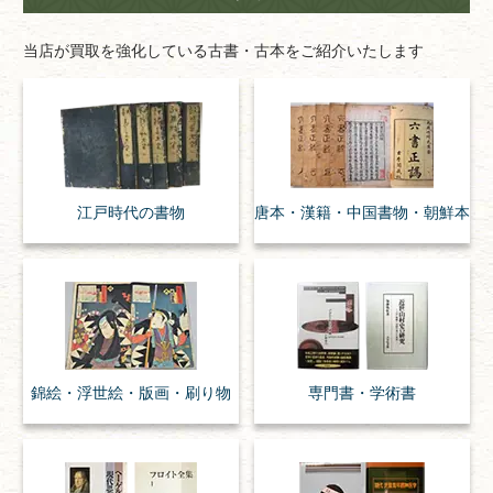
当店が買取を強化している古書・古本をご紹介いたします
江戸時代の
書物
唐本・漢籍・
中国書物・朝鮮本
錦絵・浮世絵・
版画・刷り物
専門書・
学術書