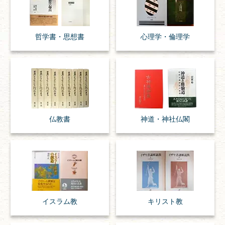
哲学書・思想書
心理学・倫理学
仏教書
神道・神社仏閣
イスラム教
キリスト教