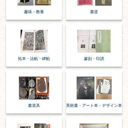
趣味・
教養
書道
拓本・法帖・
碑帖
篆刻・印譜
書道具
美術書・アート本・
デザイン本