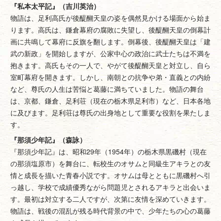
『私本太平記』（吉川英治）
物語は、足利高氏が後醍醐天皇の姿を偶然見かける場面から始ま
ります。高氏は、鎌倉幕府の腐敗に失望し、後醍醐天皇の倒幕計
画に共鳴して幕府に反旗を翻します。倒幕後、後醍醐天皇は「建
武の新政」を開始しますが、公家中心の政治に武士たちは不満を
抱きます。高氏もその一人で、やがて後醍醐天皇と対立し、自ら
室町幕府を開きます。しかし、南朝との抗争や弟・直義との内紛
など、尊氏の人生は苦悩と葛藤に満ちていました。物語の舞台
は、京都、鎌倉、足利荘（現在の栃木県足利市）など、日本各地
に及びます。足利荘は尊氏の出身地として重要な役割を果たしま
す。
『那須少年記』（森詠）
『那須少年記』は、昭和29年（1954年）の栃木県黒磯村（現在
の那須塩原市）を舞台に、転校生のオサムと同級生アキラとの友
情と成長を描いた青春小説です。オサムは母とともに黒磯村へ引
っ越し、学校で成績優秀ながら問題児とされるアキラと出会いま
す。最初は対立する二人ですが、次第に友情を深めていきます。
物語は、戦後の混乱が残る時代背景の中で、少年たちの心の葛藤