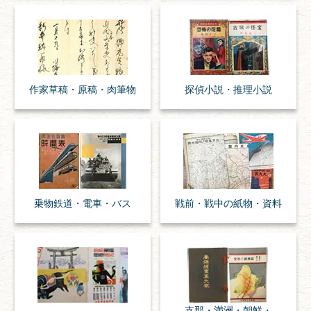
作家草稿・原稿・
肉筆物
探偵小説・
推理小説
乗物
鉄道・
電車・
バス
戦前・戦中の
紙物・資料
支那・満洲・朝鮮・