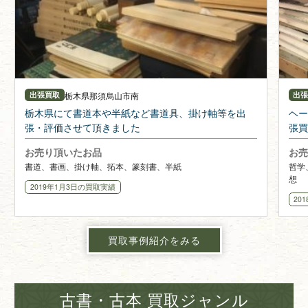
栃木県
那須烏山市南
出張買取
出
栃木県にて書道本や半紙など書道具、掛け軸等を出
ヘー
張・評価させて頂きました
張買
お売り頂いたお品
お売
書道、書画、掛け軸、拓本、篆刻書、半紙
哲学
想
2019年1月3日
の買取実績
20
買取事例紹介をみる
古書・古本 買取ジャンル