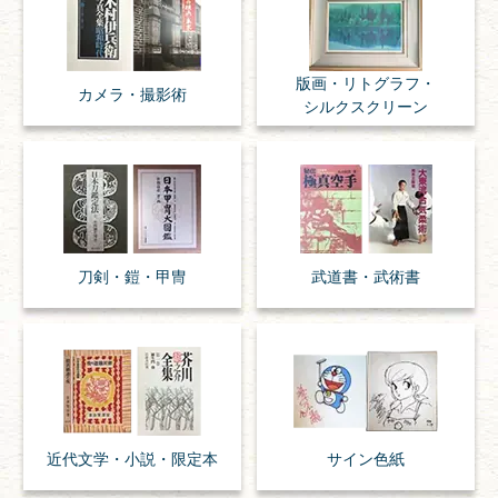
版画・リトグラフ・
カメラ・撮影術
シルクスクリーン
刀剣・
鎧・
甲冑
武道書・
武術書
近代文学・
小説・限定本
サイン色紙