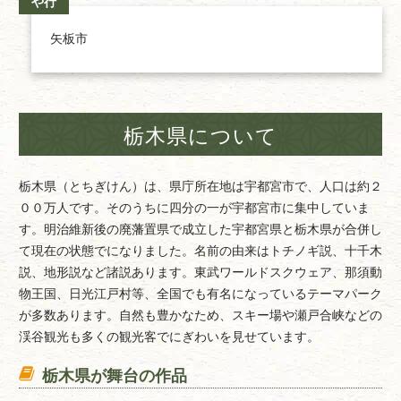
や行
矢板市
栃木県について
栃木県（とちぎけん）は、県庁所在地は宇都宮市で、人口は約２
００万人です。そのうちに四分の一が宇都宮市に集中していま
す。明治維新後の廃藩置県で成立した宇都宮県と栃木県が合併し
て現在の状態でになりました。名前の由来はトチノギ説、十千木
説、地形説など諸説あります。東武ワールドスクウェア、那須動
物王国、日光江戸村等、全国でも有名になっているテーマパーク
が多数あります。自然も豊かなため、スキー場や瀬戸合峡などの
渓谷観光も多くの観光客でにぎわいを見せています。
栃木県が舞台の作品