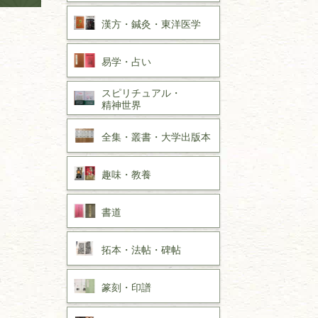
漢方・
鍼灸・
東洋医学
易学・
占い
スピリチュアル・
精神世界
全集・
叢書・
大学出版本
趣味・
教養
書道
拓本・法帖・
碑帖
篆刻・印譜