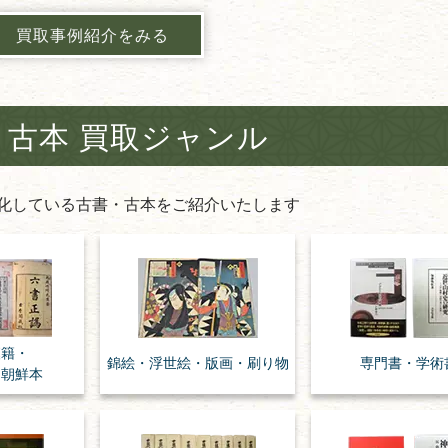
買取事例紹介をみる
・古本 買取ジャンル
化している古書・古本をご紹介いたします
漢籍・
錦絵・浮世絵・
版画・刷り物
専門書・
学術
・朝鮮本