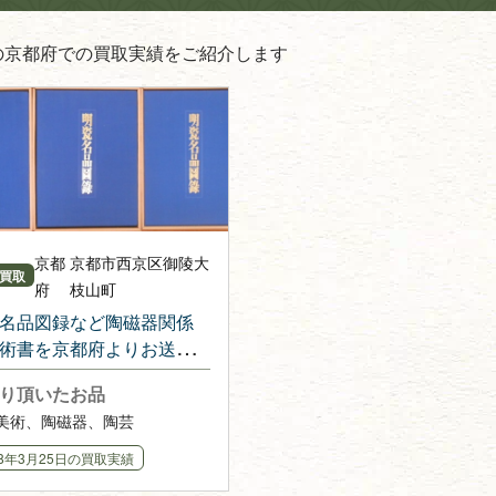
の京都府での買取実績をご紹介します
京都
京都市西京区御陵大
買取
府
枝山町
名品図録など陶磁器関係
術書を京都府よりお送り
ました
り頂いたお品
美術、陶磁器、陶芸
18年3月25日
の買取実績