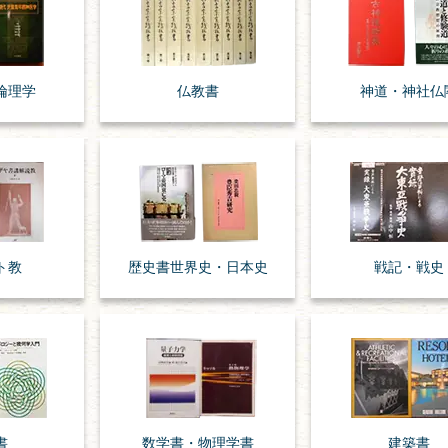
倫理学
仏教書
神道・神社仏
ト教
歴史書
世界史・
日本史
戦記・戦史
書
数学書・
物理学書
建築書