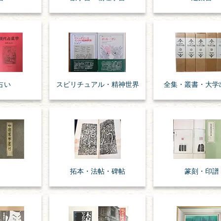
占い
スピリチュアル・
精神世界
全集・
叢書・
大学
道
拓本・法帖・
碑帖
篆刻・印譜