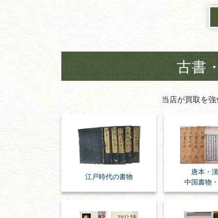
古書
当店が買取を強
唐本・
江戸時代の
書物
中国書物