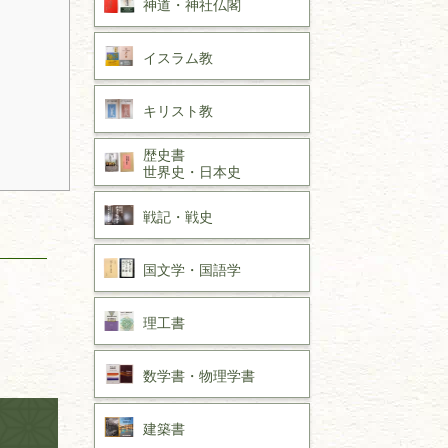
神道・神社仏閣
イスラム教
キリスト教
歴史書
世界史・
日本史
戦記・戦史
国文学・
国語学
理工書
数学書・
物理学書
建築書