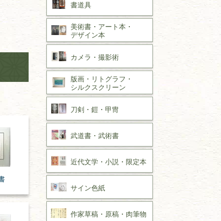
書道具
美術書・アート本・
デザイン本
カメラ・撮影術
版画・リトグラフ・
シルクスクリーン
刀剣・
鎧・
甲冑
武道書・
武術書
近代文学・
小説・限定本
書
サイン色紙
作家草稿・原稿・
肉筆物