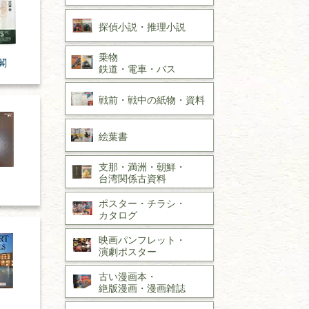
探偵小説・
推理小説
乗物
閣
鉄道・
電車・
バス
戦前・戦中の
紙物・資料
絵葉書
支那・満洲・朝鮮・
台湾関係古資料
ポスター・チラシ・
カタログ
映画パンフレット・
演劇ポスター
古い漫画本・
絶版漫画・漫画雑誌