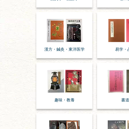
漢方・
鍼灸・
東洋医学
易学・
趣味・
教養
書