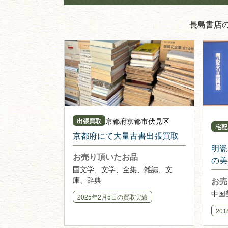
長島書店
京都府
京都市伏見区
出張買取
宅配
京都府にて大量古書出張買取
明瓷
お売り頂いたお品
の美
国文学、文学、全集、雑誌、文
頂き
庫、辞典
お売
中国
2025年2月5日
の買取実績
20