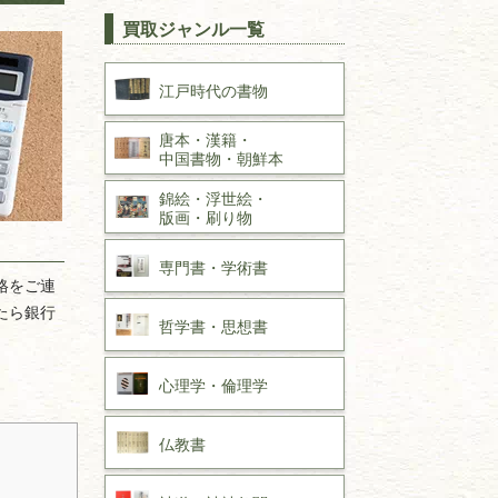
買取ジャンル一覧
江戸時代の
書物
唐本・漢籍・
中国書物・朝鮮本
錦絵・浮世絵・
版画・刷り物
専門書・
学術書
格をご連
たら銀行
哲学書・思想書
心理学・倫理学
仏教書