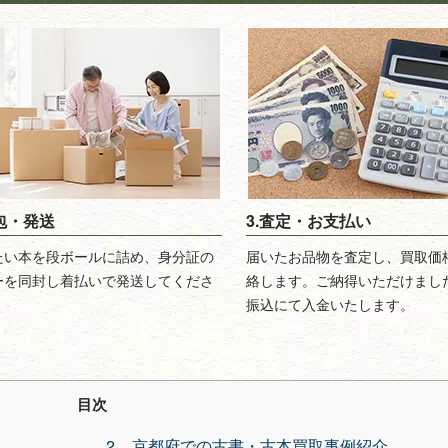
梱包・発送
3.査定・お支払い
たい本を段ボールに詰め、身分証の
届いたお品物を査定し、買取価
ーを同封し着払いで発送してくださ
絡します。ご納得いただけまし
振込にて入金いたします。
目次
京都府での古書・古本買取事例紹介