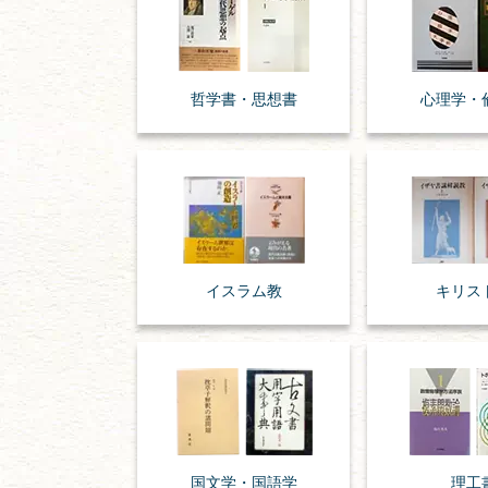
哲学書・思想書
心理学・
イスラム教
キリス
国文学・
国語学
理工