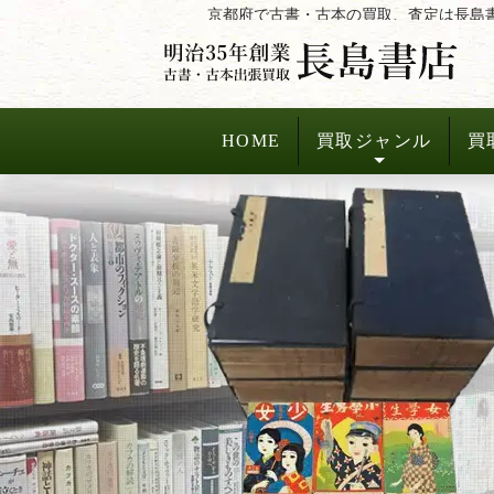
コ
京都府で古書・古本の買取、査定は長島
ン
テ
ン
ツ
HOME
買取ジャンル
買
へ
ス
キ
ッ
プ