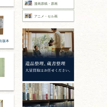
漫画原稿・
原画
アニメ・
セル画
出版本