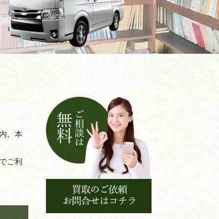
内。本
でご利