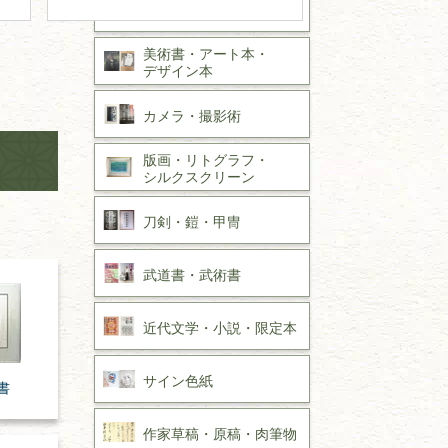
書道具
美術書・アート本・
デザイン本
カメラ・撮影術
版画・リトグラフ・
シルクスクリーン
刀剣・
鎧・
甲冑
武道書・
武術書
近代文学・
小説・限定本
サイン色紙
書
作家草稿・原稿・
肉筆物