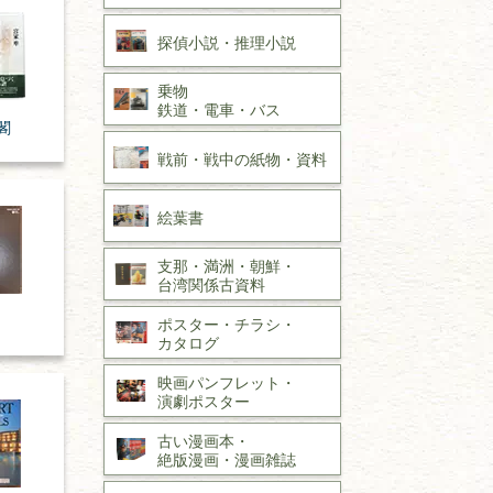
探偵小説・
推理小説
乗物
鉄道・
電車・
バス
閣
戦前・戦中の
紙物・資料
絵葉書
支那・満洲・朝鮮・
台湾関係古資料
ポスター・チラシ・
カタログ
映画パンフレット・
演劇ポスター
古い漫画本・
絶版漫画・漫画雑誌