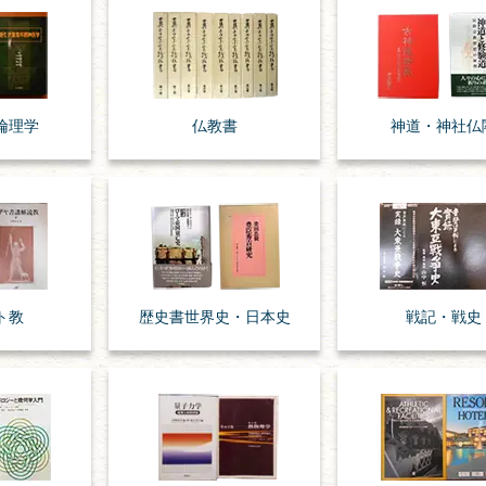
倫理学
仏教書
神道・神社仏
ト教
歴史書
世界史・
日本史
戦記・戦史