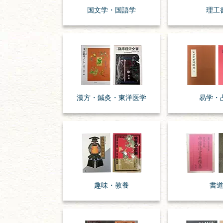
国文学・
国語学
理工
漢方・
鍼灸・
東洋医学
易学・
趣味・
教養
書