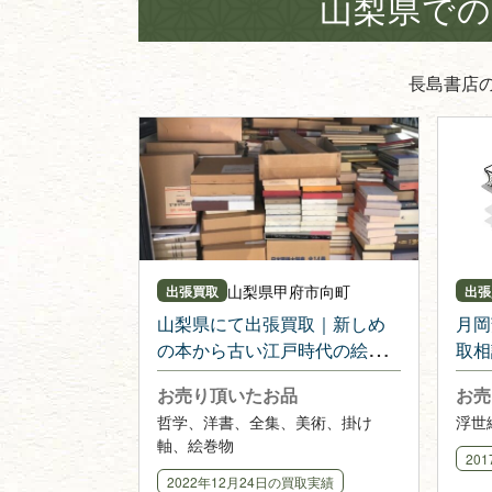
山梨県での
長島書店
山梨県
甲府市向町
出張買取
出張
山梨県にて出張買取｜新しめ
月岡
の本から古い江戸時代の絵巻
取相
物、掛け軸まで
お売り頂いたお品
お売
哲学、洋書、全集、美術、掛け
浮世
軸、絵巻物
20
2022年12月24日
の買取実績