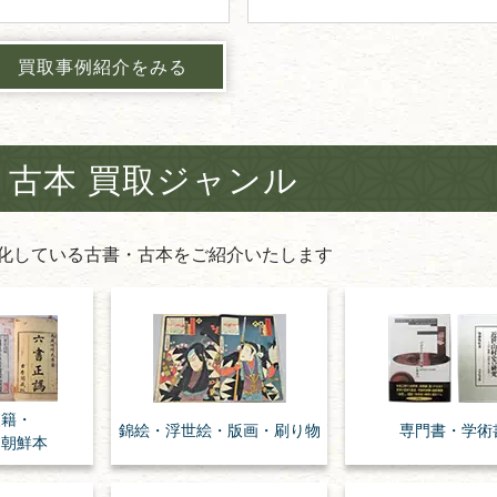
買取事例紹介をみる
・古本 買取ジャンル
化している古書・古本をご紹介いたします
漢籍・
錦絵・浮世絵・
版画・刷り物
専門書・
学術
・朝鮮本