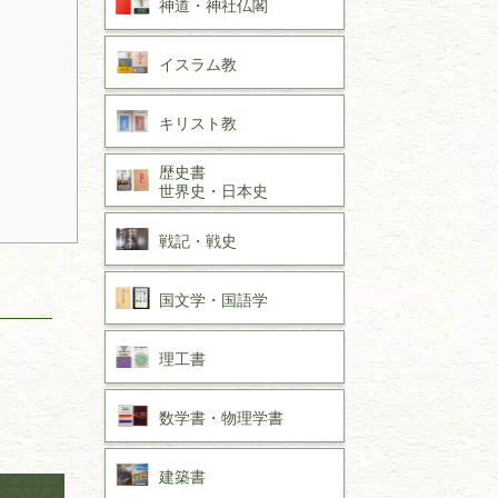
神道・神社仏閣
イスラム教
キリスト教
歴史書
世界史・
日本史
戦記・戦史
国文学・
国語学
理工書
数学書・
物理学書
建築書