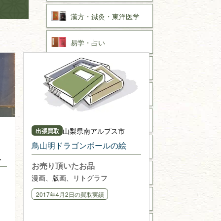
漢方・
鍼灸・
東洋医学
易学・
占い
スピリチュアル・
精神世界
全集・
叢書・
大学出版本
趣味・
教養
山梨県
南アルプス市
出張買取
鳥山明ドラゴンボールの絵
書道
お売り頂いたお品
拓本・法帖・
碑帖
漫画、版画、リトグラフ
2017年4月2日
の買取実績
篆刻・印譜