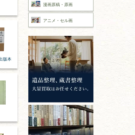
漫画原稿・
原画
アニメ・
セル画
出版本