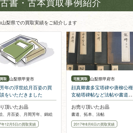
古書・古本買取事例紹介
の山梨県での買取実績をご紹介します
山梨県
甲斐市
山梨県
甲府市
買取
宅配買取
芳年の浮世絵月百姿の買
顔真卿書多宝塔碑や唐柳公権
談をいただきました
玄秘塔碑帖など法帖や書道の
本
り頂いたお品
お売り頂いたお品
絵、月百姿、月岡芳年、錦絵
書道、拓本、法帖
17年12月5日
の買取実績
2017年8月6日
の買取実績