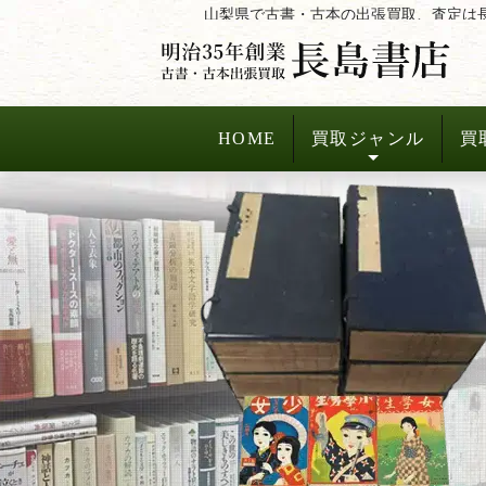
コ
山梨県で古書・古本の出張買取、査定は
ン
テ
ン
ツ
HOME
買取ジャンル
買
へ
ス
キ
ッ
プ