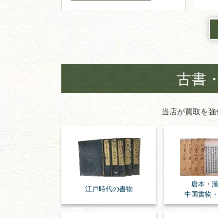
古書
当店が買取を強
唐本・
江戸時代の
書物
中国書物