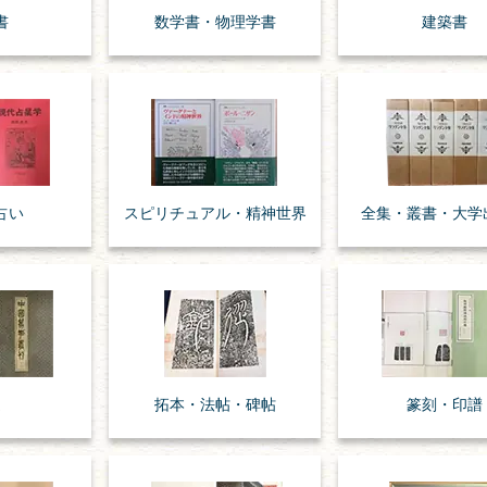
書
数学書・
物理学書
建築書
占い
スピリチュアル・
精神世界
全集・
叢書・
大学
道
拓本・法帖・
碑帖
篆刻・印譜