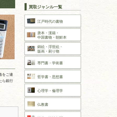
買取ジャンル一覧
江戸時代の
書物
唐本・漢籍・
中国書物・朝鮮本
錦絵・浮世絵・
版画・刷り物
専門書・
学術書
格をご連
哲学書・思想書
たら銀行
心理学・倫理学
仏教書