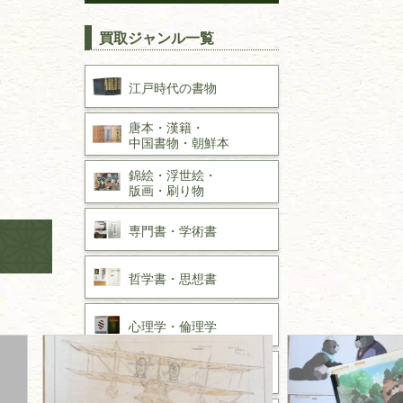
買取ジャンル一覧
江戸時代の
書物
唐本・漢籍・
中国書物・朝鮮本
錦絵・浮世絵・
版画・刷り物
専門書・
学術書
哲学書・思想書
心理学・倫理学
仏教書