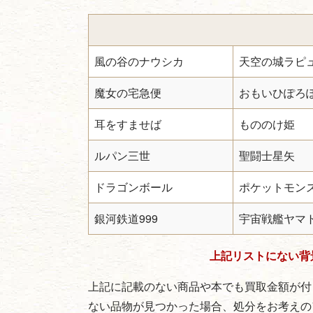
風の谷のナウシカ
天空の城ラピ
魔女の宅急便
おもいひぽろ
耳をすませば
もののけ姫
ルパン三世
聖闘士星矢
ドラゴンボール
ポケットモン
銀河鉄道999
宇宙戦艦ヤマ
上記リストにない背
上記に記載のない商品や本でも買取金額が付
ない品物が見つかった場合、処分をお考えの