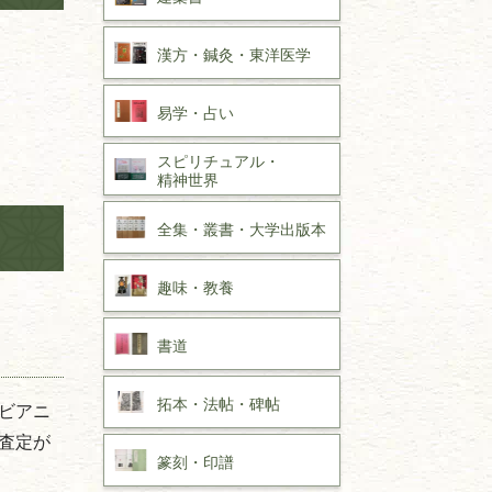
漢方・
鍼灸・
東洋医学
易学・
占い
スピリチュアル・
精神世界
全集・
叢書・
大学出版本
趣味・
教養
書道
拓本・法帖・
碑帖
ビアニ
査定が
篆刻・印譜