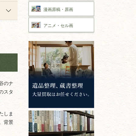
漫画原稿・
原画
アニメ・
セル画
谷のナ
のスタ
たしま
。背景