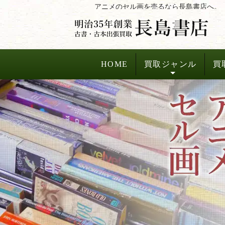
コ
アニメのセル画を売るなら長島書店へ。
ン
テ
ン
ツ
HOME
買取ジャンル
買
へ
ス
キ
ッ
プ