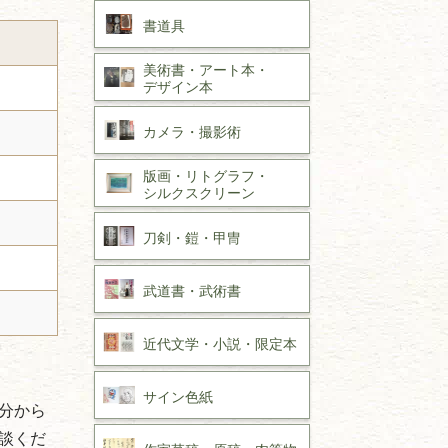
書道具
美術書・アート本・
デザイン本
カメラ・撮影術
版画・リトグラフ・
シルクスクリーン
刀剣・
鎧・
甲冑
武道書・
武術書
近代文学・
小説・限定本
サイン色紙
分から
談くだ