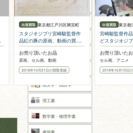
神道・神社仏閣
イスラム教
東京都
江戸川区興宮町
東京都
出張買取
出張買取
スタジオジブリ宮崎駿監督作
宮崎駿監督作品
キリスト教
品紅の豚の原画、動画の買取
どスタジオジブ
相談をいただきました
画を出張・評価
歴史書
お売り頂いたお品
お売り頂いたお
した
世界史・
日本史
原画、セル画、動画
セル画、アニメ
戦記・戦史
2016年10月21日
の買取実績
2016年10月15日
国文学・
国語学
理工書
数学書・
物理学書
建築書