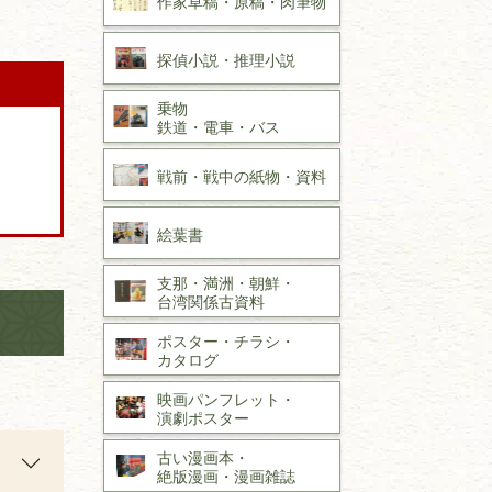
作家草稿・原稿・
肉筆物
探偵小説・
推理小説
乗物
鉄道・
電車・
バス
戦前・戦中の
紙物・資料
絵葉書
支那・満洲・朝鮮・
台湾関係古資料
ポスター・チラシ・
カタログ
映画パンフレット・
演劇ポスター
古い漫画本・
絶版漫画・漫画雑誌