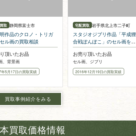
静岡県
富士市
岩手県
北上市二子町
買取
宅配買取
明作品のクロノ・トリガ
スタジオジブリ作品「平成狸
セル画の買取相談
合戦ぽんぽこ」のセル画を宅
配にてお売り頂きました
り頂いたお品
お売り頂いたお品
画、背景画
セル画、ジブリ
17年5月17日
の買取実績
2016年12月19日
の買取実績
買取事例紹介をみる
本買取価格情報