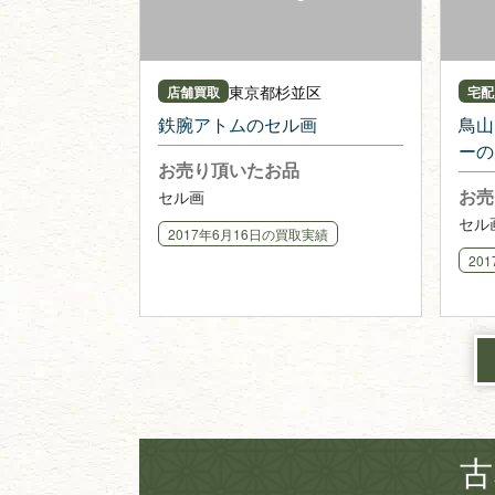
東京都
杉並区
店舗買取
宅配
鉄腕アトムのセル画
鳥山
ーの
お売り頂いたお品
お売
セル画
セル
2017年6月16日
の買取実績
20
古