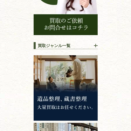
買取ジャンル一覧
江戸時代の
書物
唐本・漢籍・
中国書物・朝鮮本
錦絵・浮世絵・
版画・刷り物
専門書・
学術書
哲学書・思想書
心理学・倫理学