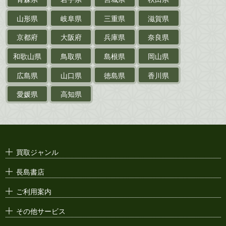
鉄道・
電車・
バス
山形県
岐阜県
三重県
滋賀県
戦前・戦中の
紙物・資料
京都府
大阪府
兵庫県
奈良県
絵葉書
和歌山県
鳥取県
島根県
岡山県
支那・満洲・朝鮮・
台湾関係古資料
広島県
山口県
徳島県
香川県
ポスター・チラシ・
カタログ
愛媛県
高知県
映画パンフレット・
演劇ポスター
古い漫画本・
絶版漫画・漫画雑誌
買取ジャンル
漫画原稿・
原画
長島書店
アニメ・
セル画
ご利用案内
その他サービス