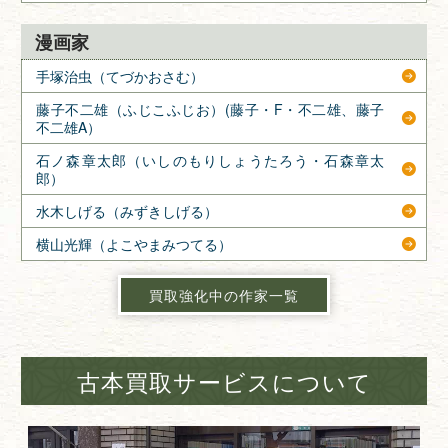
漫画家
手塚治虫（てづかおさむ）
藤子不二雄（ふじこふじお）(藤子・F・不二雄、藤子
不二雄A）
石ノ森章太郎（いしのもりしょうたろう・石森章太
郎）
水木しげる（みずきしげる）
横山光輝（よこやまみつてる）
買取強化中の作家一覧
古本買取サービスについて