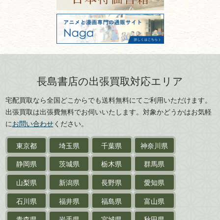
美術書・アート本・
古物商許可：東京都公安委員会 第
三重県
滋賀県
デザイン本
301028901712号
古物商名称：有限会社長島書店
京都府
大阪府
カメラ・撮影術
兵庫県
奈良県
版画・リトグラフ・
和歌山県
鳥取県
シルクスクリーン
島根県
岡山県
長島書店の出張買取対応エリア
刀剣・
鎧・
甲冑
広島県
山口県
宅配買取なら全国どこからでも送料無料にてご利用いただけます。
武道書・
武術書
徳島県
香川県
出張買取は出張費無料でお伺いいたします。対象かどうかはお気軽
愛媛県
高知県
に
お問い合わせ
ください。
近代文学・
小説・限定本
東京都
埼玉県
千葉県
神奈川県
サイン色紙
静岡県
茨城県
栃木県
群馬県
作家草稿・原稿・
肉筆物
山梨県
新潟県
長野県
愛知県
探偵小説・
推理小説
石川県
福井県
福島県
富山県
乗物
青森県
岩手県
宮城県
秋田県