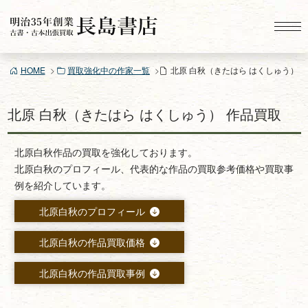
コ
ン
テ
ン
HOME
買取強化中の作家一覧
北原 白秋（きたはら はくしゅう）
ツ
へ
ス
北原 白秋（きたはら はくしゅう） 作品買取
キ
ッ
北原白秋作品の買取を強化しております。
プ
北原白秋のプロフィール、代表的な作品の買取参考価格や買取事
例を紹介しています。
北原白秋のプロフィール
北原白秋の作品買取価格
北原白秋の作品買取事例