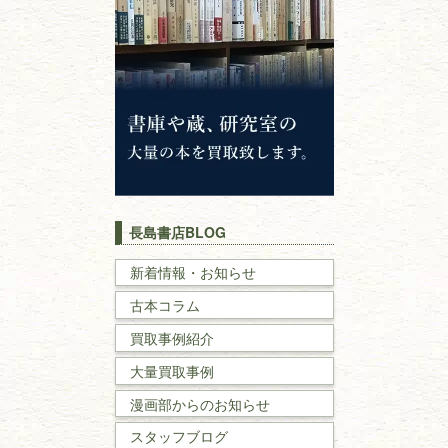
仏教書
神道・神社仏閣
イスラム教
キリスト教
歴史書
世界史・
日本史
長島書店BLOG
戦記・戦史
新着情報・お知らせ
古本コラム
国文学・
国語学
買取事例紹介
理工書
大量買取事例
数学書・
物理学書
漫画部からのお知らせ
スタッフブログ
建築書