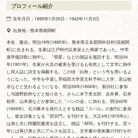
プロフィール紹介
生年月日：1885年1月25日－1942年11月2日
出身地：熊本県南関町
本名、隆吉。明治18年(1885年)、熊本県玉名郡関外目村(現南関
町)に生まれる。生家は江戸時代以来栄えた商家であった。中学
進学後詩歌に熱中し、『明星』などの雑誌を濫読する。明治34
年(1901年)、生家が火災の被害を受けるも依然として文学に熱中
し同人誌に詩文を掲載する。この頃「白秋」という号を用いるよ
うになった。中学を中退し早稲田大学英文科予科に入学、若山牧
水などと交わるようになる。明治39年(1906年)、新詩社に参加
し与謝野鉄幹などと知り合う。さらに木下杢太郎、吉井勇、石井
柏亭、山本鼎などが参加した「パンの会」に加わる。明治42年
(1909年)、石川啄木を発行人とする雑誌『スバル』の創刊に参加
し、処女詩集となる『邪宗門』を刊行する。大正4年(1915年)に
は弟と共に阿蘭陀書房を設立し、雑誌『ARS』を刊行する。翌々
年には再び弟と共にアルスを設立し、文学書や美術書の刊行を行