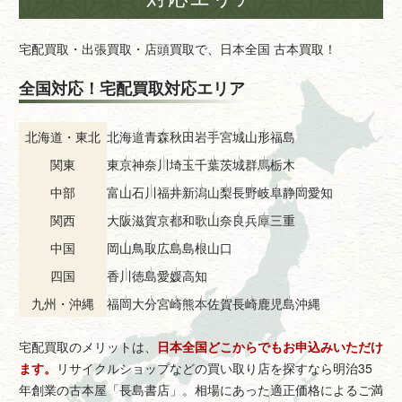
宅配買取・出張買取・店頭買取で、日本全国 古本買取！
全国対応！宅配買取対応エリア
北海道・東北
北海道
青森
秋田
岩手
宮城
山形
福島
関東
東京
神奈川
埼玉
千葉
茨城
群馬
栃木
中部
富山
石川
福井
新潟
山梨
長野
岐阜
静岡
愛知
関西
大阪
滋賀
京都
和歌山
奈良
兵庫
三重
中国
岡山
鳥取
広島
島根
山口
四国
香川
徳島
愛媛
高知
九州・沖縄
福岡
大分
宮崎
熊本
佐賀
長崎
鹿児島
沖縄
宅配買取のメリットは、
日本全国どこからでもお申込みいただけ
ます。
リサイクルショップなどの買い取り店を探すなら明治35
年創業の古本屋「長島書店」。相場にあった適正価格によるご満