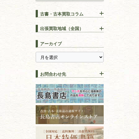
古書・古本買取コラム
漢方・
鍼灸・
東洋医学
【出張買取】古本の大量買取
りOK！効率的に売る方法
出張買取地域（全国）
易学・
占い
宅配買取は古本を送るだけ！
東京都
埼玉県
長島書店の便利な買取サービ
スピリチュアル・
精神世界
アーカイブ
ス
千葉県
神奈川県
【持ち込み買取】店頭で簡単
に古本を売るメリットとは？
静岡県
茨城県
全集・
叢書・
大学出版本
古本を高く売る方法！買取で
栃木県
群馬県
上手な売り方のコツを解説
趣味・
教養
お問合わせ先
山梨県
新潟県
古本の保管方法と劣化する原
長野県
愛知県
因！適切な管理で長持ちさせ
書道
るコツ
石川県
福井県
古本は汚れていると買取でき
拓本・法帖・
碑帖
ない？適切な保管方法とクリ
古本買取専門店 長島書店
福島県
富山県
ーニング！
ISBNコードとは？書籍の識別
〒101-0051
篆刻・印譜
青森県
岩手県
番号の意味と役割を解説
東京都千代田区神田神保町2-5-1
宮城県
秋田県
フリーダイヤル：0120-414-548
価値ある古書を売るポイント
書道具
電話：03-3512-8115
と注意点
山形県
岐阜県
FAX：03-3512-8116