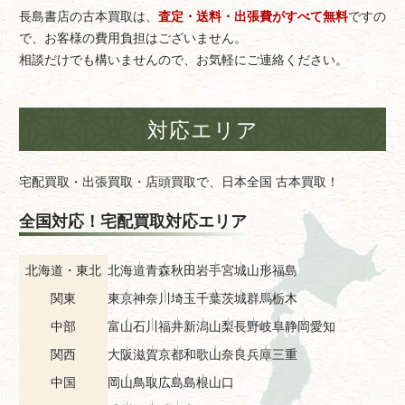
長島書店の古本買取は、
査定・送料・出張費がすべて無料
ですの
で、お客様の費用負担はございません。
相談だけでも構いませんので、お気軽にご連絡ください。
対応エリア
宅配買取・出張買取・店頭買取で、日本全国 古本買取！
全国対応！宅配買取対応エリア
北海道・東北
北海道
青森
秋田
岩手
宮城
山形
福島
関東
東京
神奈川
埼玉
千葉
茨城
群馬
栃木
中部
富山
石川
福井
新潟
山梨
長野
岐阜
静岡
愛知
関西
大阪
滋賀
京都
和歌山
奈良
兵庫
三重
中国
岡山
鳥取
広島
島根
山口