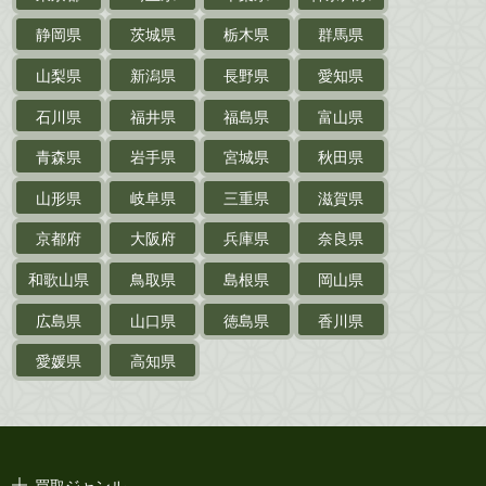
静岡県
茨城県
栃木県
群馬県
作家草稿・原稿・
肉筆物
山梨県
新潟県
長野県
愛知県
探偵小説・
推理小説
石川県
福井県
福島県
富山県
乗物
青森県
岩手県
宮城県
秋田県
鉄道・
電車・
バス
山形県
岐阜県
三重県
滋賀県
戦前・戦中の
紙物・資料
京都府
大阪府
兵庫県
奈良県
絵葉書
和歌山県
鳥取県
島根県
岡山県
支那・満洲・朝鮮・
台湾関係古資料
広島県
山口県
徳島県
香川県
ポスター・チラシ・
カタログ
愛媛県
高知県
映画パンフレット・
演劇ポスター
古い漫画本・
絶版漫画・漫画雑誌
買取ジャンル