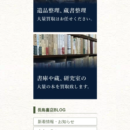
専門書・
学術書
哲学書・思想書
心理学・倫理学
仏教書
神道・神社仏閣
イスラム教
キリスト教
歴史書
世界史・
日本史
長島書店BLOG
戦記・戦史
新着情報・お知らせ