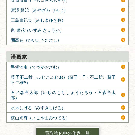
宮澤 賢治（みやざわ けんじ）
三島由紀夫（みしまゆきお）
泉 鏡花（いずみ きょうか）
開高健（かいこうたけし）
漫画家
手塚治虫（てづかおさむ）
藤子不二雄（ふじこふじお）(藤子・F・不二雄、藤子
不二雄A）
石ノ森章太郎（いしのもりしょうたろう・石森章太
郎）
水木しげる（みずきしげる）
横山光輝（よこやまみつてる）
買取強化中の作家一覧