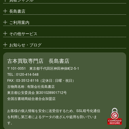
漫画原稿・
原画
長島書店
アニメ・
セル画
ご利用案内
その他サービス
お知らせ・ブログ
古本買取専門店 長島書店
〒101-0051 東京都千代田区神田神保町2-5-1
TEL : 0120-414-548
FAX : 03-3512-8116（定休日 : 日曜・祝日）
古物商名称 : 有限会社長島書店
東京都公安委員会 第301028901712号
全国古書籍商組合連合会加盟店
お客様の個人情報を安全に送受信するため、SSL暗号化通信
を利用し第三者によるデータの改ざんや盗用を防いでいま
す。