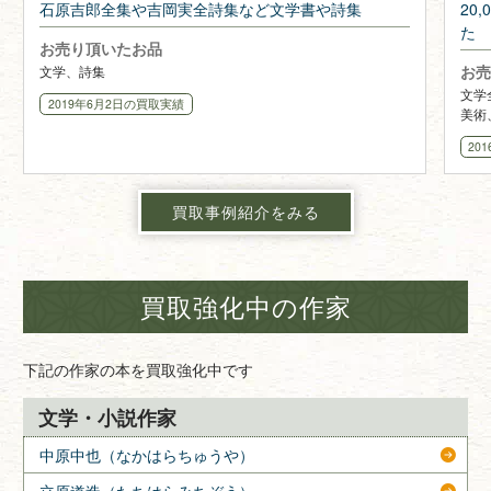
石原吉郎全集や吉岡実全詩集など文学書や詩集
20
た
お売り頂いたお品
お売
文学、詩集
文学
2019年6月2日
の買取実績
美術
20
買取事例紹介をみる
買取強化中の作家
下記の作家の本を買取強化中です
文学・小説作家
中原中也（なかはらちゅうや）
立原道造（たちはらみちぞう）