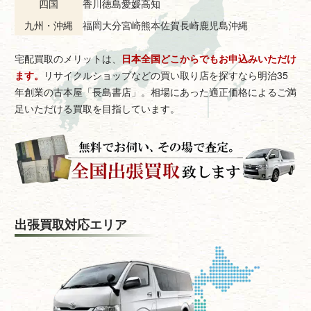
四国
香川
徳島
愛媛
高知
九州・沖縄
福岡
大分
宮崎
熊本
佐賀
長崎
鹿児島
沖縄
宅配買取のメリットは、
日本全国どこからでもお申込みいただけ
ます。
リサイクルショップなどの買い取り店を探すなら明治35
年創業の古本屋「長島書店」。相場にあった適正価格によるご満
足いただける買取を目指しています。
出張買取対応エリア