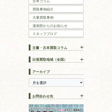
古本コラム
国文学・
国語学
買取事例紹介
理工書
大量買取事例
数学書・
物理学書
漫画部からのお知らせ
スタッフブログ
建築書
古書・古本買取コラム
漢方・
鍼灸・
東洋医学
【出張買取】古本の大量買取
りOK！効率的に売る方法
出張買取地域（全国）
易学・
占い
宅配買取は古本を送るだけ！
東京都
埼玉県
長島書店の便利な買取サービ
スピリチュアル・
精神世界
アーカイブ
ス
千葉県
神奈川県
【持ち込み買取】店頭で簡単
に古本を売るメリットとは？
静岡県
茨城県
全集・
叢書・
大学出版本
古本を高く売る方法！買取で
栃木県
群馬県
上手な売り方のコツを解説
趣味・
教養
お問合わせ先
山梨県
新潟県
古本の保管方法と劣化する原
長野県
愛知県
因！適切な管理で長持ちさせ
書道
るコツ