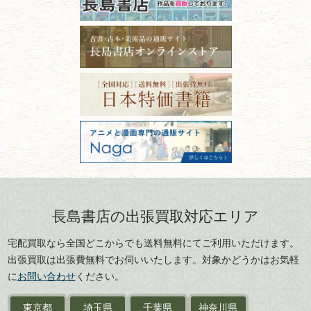
石川県
福井県
古本は汚れていると買取でき
拓本・法帖・
碑帖
ない？適切な保管方法とクリ
古本買取専門店 長島書店
福島県
富山県
ーニング！
ISBNコードとは？書籍の識別
〒101-0051
篆刻・印譜
青森県
岩手県
番号の意味と役割を解説
東京都千代田区神田神保町2-5-1
宮城県
秋田県
フリーダイヤル：0120-414-548
価値ある古書を売るポイント
書道具
電話：03-3512-8115
と注意点
山形県
岐阜県
FAX：03-3512-8116
美術書・アート本・
古物商許可：東京都公安委員会 第
三重県
滋賀県
デザイン本
301028901712号
古物商名称：有限会社長島書店
京都府
大阪府
カメラ・撮影術
兵庫県
奈良県
版画・リトグラフ・
和歌山県
鳥取県
シルクスクリーン
島根県
岡山県
長島書店の出張買取対応エリア
刀剣・
鎧・
甲冑
広島県
山口県
宅配買取なら全国どこからでも送料無料にてご利用いただけます。
武道書・
武術書
徳島県
香川県
出張買取は出張費無料でお伺いいたします。対象かどうかはお気軽
愛媛県
高知県
に
お問い合わせ
ください。
近代文学・
小説・限定本
東京都
埼玉県
千葉県
神奈川県
サイン色紙