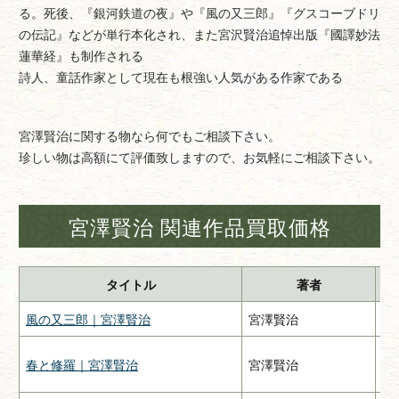
る。死後、『銀河鉄道の夜』や『風の又三郎』『グスコーブドリ
の伝記』などが単行本化され、また宮沢賢治追悼出版『國譯妙法
蓮華経』も制作される
詩人、童話作家として現在も根強い人気がある作家である
宮澤賢治に関する物なら何でもご相談下さい。
珍しい物は高額にて評価致しますので、お気軽にご相談下さい。
宮澤賢治 関連作品買取価格
タイトル
著者
風の又三郎｜宮澤賢治
宮澤賢治
羽
春と修羅｜宮澤賢治
宮澤賢治
関