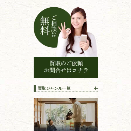
買取ジャンル一覧
江戸時代の
書物
唐本・漢籍・
中国書物・朝鮮本
錦絵・浮世絵・
版画・刷り物