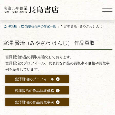
コ
ン
テ
ン
HOME
買取強化中の作家一覧
宮澤 賢治（みやざわ けんじ）
ツ
へ
ス
宮澤 賢治（みやざわ けんじ） 作品買取
キ
ッ
宮澤賢治作品の買取を強化しております。
プ
宮澤賢治のプロフィール、代表的な作品の買取参考価格や買取事
例を紹介しています。
宮澤賢治のプロフィール
宮澤賢治の作品買取価格
宮澤賢治の作品買取事例