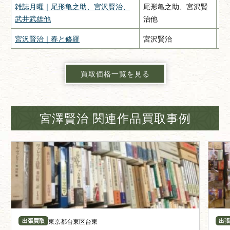
雑誌月曜｜尾形亀之助、宮沢賢治、
尾形亀之助、宮沢賢
惠
武井武雄他
治他
宮沢賢治｜春と修羅
宮沢賢治
関
買取価格一覧を見る
宮澤賢治 関連作品買取事例
東京都
台東区台東
出張買取
出