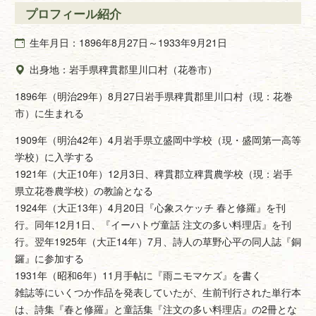
プロフィール紹介
生年月日：1896年8月27日～1933年9月21日
出身地：岩手県稗貫郡里川口村（花巻市）
1896年（明治29年）8月27日岩手県稗貫郡里川口村（現：花巻
市）に生まれる
1909年（明治42年）4月岩手県立盛岡中学校（現・盛岡第一高等
学校）に入学する
1921年（大正10年）12月3日、稗貫郡立稗貫農学校（現：岩手
県立花巻農学校）の教諭となる
1924年（大正13年）4月20日『心象スケッチ 春と修羅』を刊
行。同年12月1日、『イーハトヴ童話 注文の多い料理店』を刊
行。翌年1925年（大正14年）7月、詩人の草野心平の同人誌『銅
鑼』に参加する
1931年（昭和6年）11月手帖に『雨ニモマケズ』を書く
雑誌等にいくつか作品を発表していたが、生前刊行された単行本
は、詩集『春と修羅』と童話集『注文の多い料理店』の2冊とな