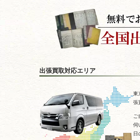
出張買取対応エリア
東
張
ご
伺
日