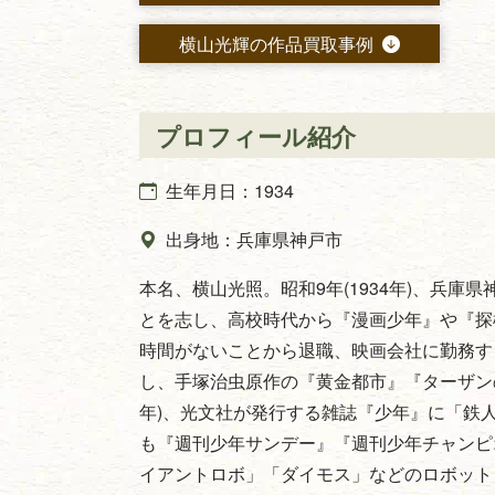
横山光輝の作品買取事例
プロフィール紹介
生年月日：1934
出身地：兵庫県神戸市
本名、横山光照。昭和9年(1934年)、兵
とを志し、高校時代から『漫画少年』や『探
時間がないことから退職、映画会社に勤務す
し、手塚治虫原作の『黄金都市』『ターザンの
年)、光文社が発行する雑誌『少年』に「鉄
も『週刊少年サンデー』『週刊少年チャンピ
イアントロボ」「ダイモス」などのロボットも