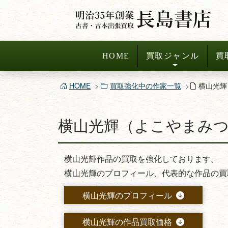
コ
ン
テ
ン
HOME
買取ジャンル
買
ツ
へ
HOME
買取強化中の作家一覧
横山光輝
ス
キ
横山光輝（よこやまみつ
ッ
プ
横山光輝作品の買取を強化しております。
横山光輝のプロフィール、代表的な作品の買
横山光輝のプロフィール
横山光輝の作品買取価格