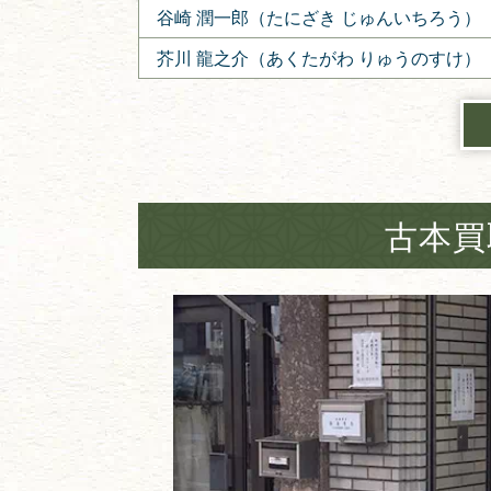
谷崎 潤一郎（たにざき じゅんいちろう）
芥川 龍之介（あくたがわ りゅうのすけ）
古本買