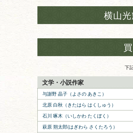
横山光
買
下
文学・小説作家
与謝野 晶子（よさの あきこ）
北原 白秋（きたはら はくしゅう）
石川 啄木（いしかわ たくぼく）
萩原 朔太郎(はぎわら さくたろう）