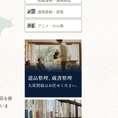
漫画原稿・
原画
アニメ・
セル画
店を探
ていま