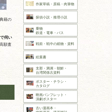
作家草稿・原稿・
肉筆物
探偵小説・
推理小説
典籍の
乗物
鉄道・
電車・
バス
で伺い
戦前・戦中の
紙物・資料
高額査
絵葉書
支那・満洲・朝鮮・
台湾関係古資料
ポスター・チラシ・
カタログ
映画パンフレット・
演劇ポスター
古い漫画本・
絶版漫画・漫画雑誌