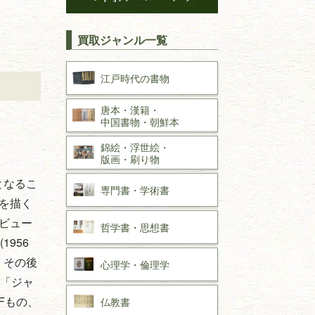
買取ジャンル一覧
江戸時代の
書物
唐本・漢籍・
中国書物・朝鮮本
錦絵・浮世絵・
版画・刷り物
となるこ
専門書・
学術書
を描く
ビュー
哲学書・思想書
956
。その後
心理学・倫理学
」「ジャ
Fもの、
仏教書