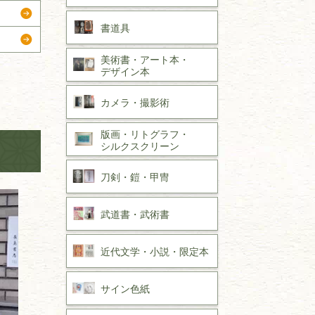
書道具
美術書・アート本・
デザイン本
カメラ・撮影術
版画・リトグラフ・
シルクスクリーン
刀剣・
鎧・
甲冑
武道書・
武術書
近代文学・
小説・限定本
サイン色紙