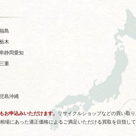
福島
栃木
阜
静岡
愛知
三重
児島
沖縄
もお申込みいただけます。
リサイクルショップなどの買い取り
。相場にあった適正価格によるご満足いただける買取を目指し