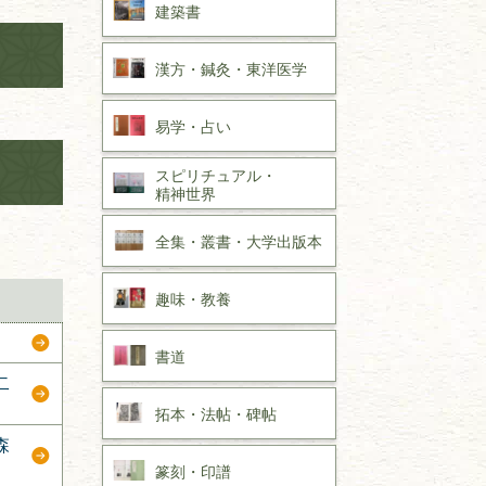
建築書
漢方・
鍼灸・
東洋医学
易学・
占い
スピリチュアル・
精神世界
全集・
叢書・
大学出版本
趣味・
教養
書道
二
拓本・法帖・
碑帖
森
篆刻・印譜