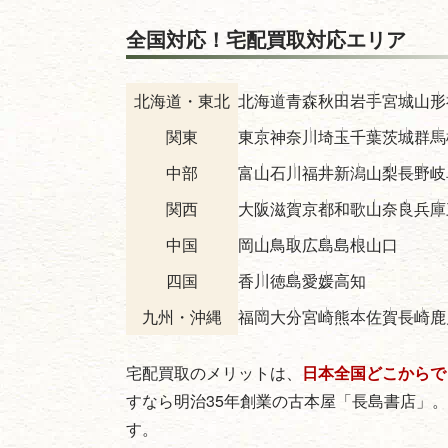
全国対応！宅配買取対応エリア
北海道・東北
北海道
青森
秋田
岩手
宮城
山形
関東
東京
神奈川
埼玉
千葉
茨城
群馬
中部
富山
石川
福井
新潟
山梨
長野
岐
関西
大阪
滋賀
京都
和歌山
奈良
兵庫
中国
岡山
鳥取
広島
島根
山口
四国
香川
徳島
愛媛
高知
九州・沖縄
福岡
大分
宮崎
熊本
佐賀
長崎
鹿
宅配買取のメリットは、
日本全国どこからで
すなら明治35年創業の古本屋「長島書店」
す。