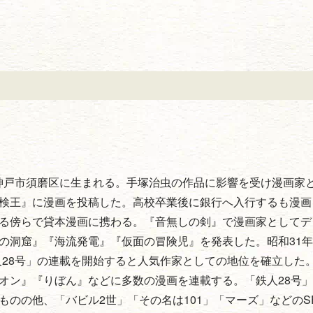
庫県神戸市須磨区に生まれる。手塚治虫の作品に影響を受け漫画家
検王』に漫画を投稿した。高校卒業後に銀行へ入行するも漫画
る傍らで貸本漫画に携わる。『音無しの剣』で漫画家としてデ
洞窟』『海流発電』『仮面の冒険児』を発表した。昭和31年(1
人28号」の連載を開始すると人気作家としての地位を確立した
オン』『りぼん』などに多数の漫画を連載する。「鉄人28号
のの他、「バビル2世」「その名は101」「マーズ」などのS