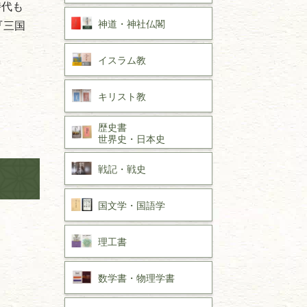
時代も
神道・神社仏閣
『三国
イスラム教
キリスト教
歴史書
世界史・
日本史
戦記・戦史
国文学・
国語学
理工書
数学書・
物理学書