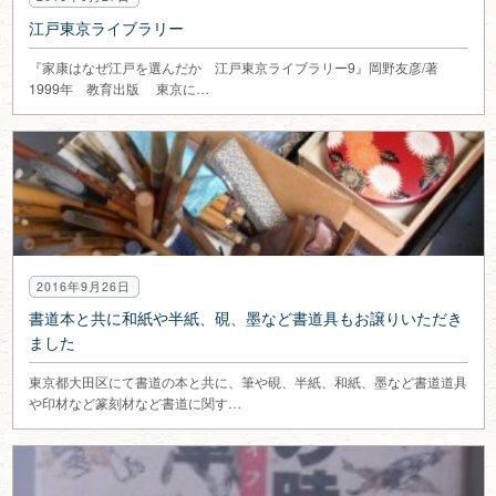
江戸東京ライブラリー
『家康はなぜ江戸を選んだか 江戸東京ライブラリー9』岡野友彦/著
1999年 教育出版 東京に…
2016年9月26日
書道本と共に和紙や半紙、硯、墨など書道具もお譲りいただき
ました
東京都大田区にて書道の本と共に、筆や硯、半紙、和紙、墨など書道道具
や印材など篆刻材など書道に関す…