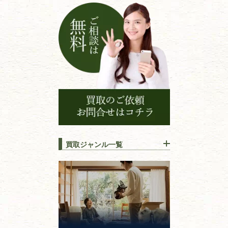
買取ジャンル一覧
江戸時代の
書物
唐本・漢籍・
中国書物・朝鮮本
錦絵・浮世絵・
版画・刷り物