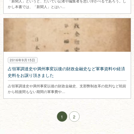
「新聞人」というと、たいてい記者や編集者を思い浮かべるであろう。し
かし本書では、「新聞人」とはい…
2016年9月15日
占領軍調達史や満州事変以後の財政金融史など軍事資料や経済
史料をお譲り頂きました
占領軍調達史や満州事変以後の財政金融史、支那弊制改革の批判など戦前
から戦後間もない期間の軍事費や…
1
2