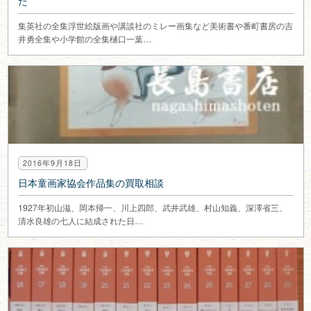
た
集英社の全集浮世絵版画や講談社のミレー画集など美術書や番町書房の吉
井勇全集や小学館の全集樋口一葉…
2016年9月18日
日本童画家協会作品集の買取相談
1927年初山滋、岡本帰一、川上四郎、武井武雄、村山知義、深澤省三、
清水良雄の七人に結成された日…