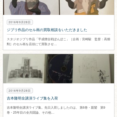
2016年9月28日
ジブリ作品のセル画の買取相談をいただきました
スタジオジブリ作品「平成狸合戦ぽんぽこ」［企画：宮崎駿 監督：高畑
勲］のセル画を店頭にて買取させ…
2016年9月28日
吉本隆明全講演ライブ集を入荷
吉本隆明全講演ライブ集。先日入荷しましたのは、 第6巻・親鸞 第9
巻・25年目の全共闘論、その他…