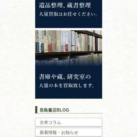
専門書・
学術書
哲学書・思想書
心理学・倫理学
仏教書
神道・神社仏閣
イスラム教
キリスト教
歴史書
世界史・
日本史
長島書店BLOG
戦記・戦史
古本コラム
新着情報・お知らせ
国文学・
国語学