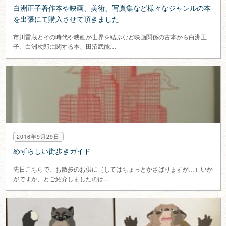
白洲正子著作本や映画、美術、写真集など様々なジャンルの本
を出張にて購入させて頂きました
市川雷蔵とその時代や映画が世界を結ぶなど映画関係の古本から白洲正
子、白洲次郎に関する本、田沼武能…
2016年9月29日
めずらしい街歩きガイド
先日こちらで、お散歩のお供に（してはちょっとかさばりますが…）いか
がですか、とご紹介しましたのは…