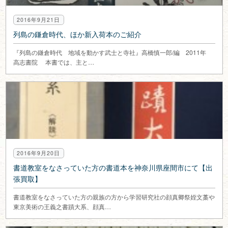
2016年9月21日
列島の鎌倉時代、ほか新入荷本のご紹介
『列島の鎌倉時代 地域を動かす武士と寺社』高橋慎一郎/編 2011年
高志書院 本書では、主と…
2016年9月20日
書道教室をなさっていた方の書道本を神奈川県座間市にて【出
張買取】
書道教室をなさっていた方の親族の方から学習研究社の顔真卿祭姪文藁や
東京美術の王義之書蹟大系、顔真…