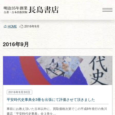
コ
ン
テ
ン
HOME
2016年9月
ツ
へ
ス
2016年9月
キ
ッ
プ
2016年9月30日
平安時代史事典全3冊を出張にて評価させて頂きました
事前にお教え頂いた古本以外に、買取価格次第でこの平成8年発行の角川
書店「平安時代史事典」全３巻を…