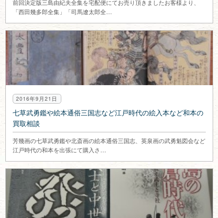
前回決定版三島由紀夫全集を宅配便にてお売り頂きましたお客様より、
「西田幾多郎全集」「司馬遼太郎全…
2016年9月21日
七草武勇鑑や絵本通俗三国志など江戸時代の絵入本など和本の
買取相談
芳幾画の七草武勇鑑や北斎画の絵本通俗三国志、英泉画の武勇魁図会など
江戸時代の和本を出張にて購入さ…