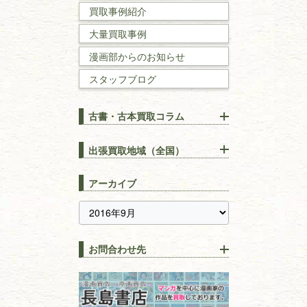
買取事例紹介
理工書
大量買取事例
数学書・
物理学書
漫画部からのお知らせ
スタッフブログ
建築書
古書・古本買取コラム
漢方・
鍼灸・
東洋医学
【出張買取】古本の大量買取
りOK！効率的に売る方法
出張買取地域（全国）
易学・
占い
宅配買取は古本を送るだけ！
東京都
埼玉県
長島書店の便利な買取サービ
スピリチュアル・
精神世界
アーカイブ
ス
千葉県
神奈川県
【持ち込み買取】店頭で簡単
に古本を売るメリットとは？
静岡県
茨城県
全集・
叢書・
大学出版本
古本を高く売る方法！買取で
栃木県
群馬県
上手な売り方のコツを解説
趣味・
教養
お問合わせ先
山梨県
新潟県
古本の保管方法と劣化する原
長野県
愛知県
因！適切な管理で長持ちさせ
書道
るコツ
石川県
福井県
古本は汚れていると買取でき