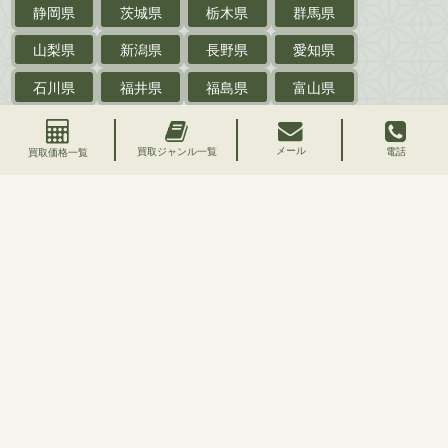
静岡県
茨城県
栃木県
群馬県
作家草稿・原稿・
肉筆物
山梨県
新潟県
長野県
愛知県
探偵小説・
推理小説
石川県
福井県
福島県
富山県
乗物
青森県
岩手県
宮城県
秋田県
鉄道・
電車・
バス
メール
買取ジャンル一覧
電話
買取価格一覧
山形県
岐阜県
三重県
滋賀県
戦前・戦中の
紙物・資料
京都府
大阪府
兵庫県
奈良県
絵葉書
和歌山県
鳥取県
島根県
岡山県
支那・満洲・朝鮮・
台湾関係古資料
広島県
山口県
徳島県
香川県
ポスター・チラシ・
カタログ
愛媛県
高知県
映画パンフレット・
演劇ポスター
古い漫画本・
絶版漫画・漫画雑誌
買取ジャンル