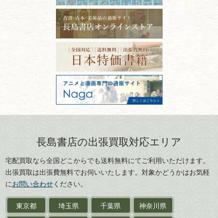
拓本・法帖・
碑帖
ない？適切な保管方法とクリ
古本買取専門店 長島書店
福島県
富山県
ーニング！
ISBNコードとは？書籍の識別
〒101-0051
篆刻・印譜
青森県
岩手県
番号の意味と役割を解説
東京都千代田区神田神保町2-5-1
宮城県
秋田県
フリーダイヤル：0120-414-548
価値ある古書を売るポイント
書道具
電話：03-3512-8115
と注意点
山形県
岐阜県
FAX：03-3512-8116
美術書・アート本・
古物商許可：東京都公安委員会 第
三重県
滋賀県
デザイン本
301028901712号
古物商名称：有限会社長島書店
京都府
大阪府
カメラ・撮影術
兵庫県
奈良県
版画・リトグラフ・
和歌山県
鳥取県
シルクスクリーン
島根県
岡山県
長島書店の出張買取対応エリア
刀剣・
鎧・
甲冑
広島県
山口県
宅配買取なら全国どこからでも送料無料にてご利用いただけます。
武道書・
武術書
徳島県
香川県
出張買取は出張費無料でお伺いいたします。対象かどうかはお気軽
愛媛県
高知県
に
お問い合わせ
ください。
近代文学・
小説・限定本
東京都
埼玉県
千葉県
神奈川県
サイン色紙