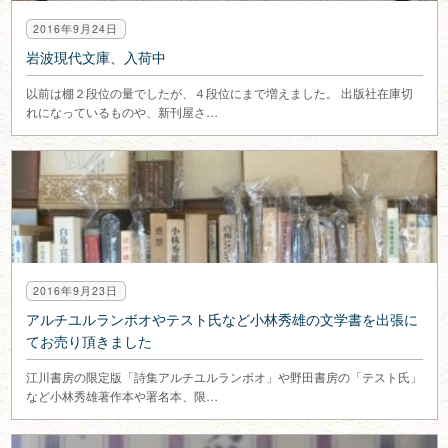
2016年9月24日
岩波現代文庫、入荷中
以前は棚２段位の量でしたが、４段位にまで増えました。 出版社在庫切
れになっているものや、新刊屋さ…
2016年9月23日
アルチユルランボオやテスト氏など小林秀雄の文学書を出張に
てお売り頂きました
江川書房の限定版「詩集アルチユルランボオ」や野田書房の「テスト氏」
など小林秀雄著作本や署名本、限…