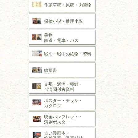
作家草稿・原稿・
肉筆物
探偵小説・
推理小説
乗物
鉄道・
電車・
バス
戦前・戦中の
紙物・資料
絵葉書
支那・満洲・朝鮮・
台湾関係古資料
ポスター・チラシ・
カタログ
映画パンフレット・
演劇ポスター
古い漫画本・
絶版漫画・漫画雑誌