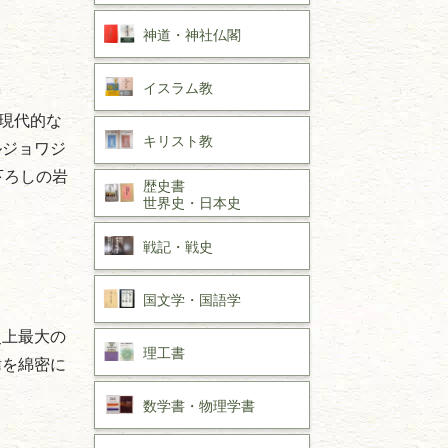
神道・神社仏閣
イスラム教
現代的な
キリスト教
ルジョワジ
下ろしの岩
歴史書
世界史・
日本史
戦記・戦史
国文学・
国語学
史上最大の
理工書
緯を綿密に
数学書・
物理学書