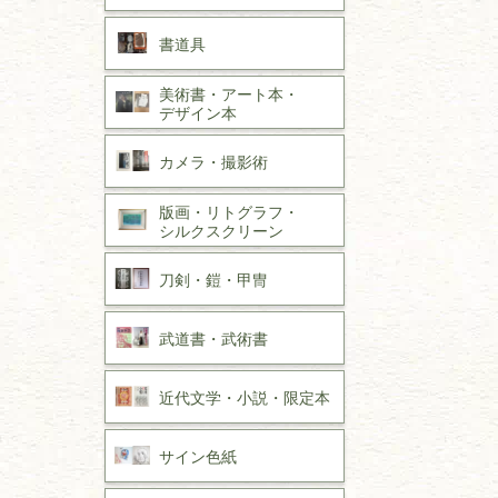
書道具
美術書・アート本・
デザイン本
カメラ・撮影術
版画・リトグラフ・
シルクスクリーン
刀剣・
鎧・
甲冑
武道書・
武術書
近代文学・
小説・限定本
サイン色紙