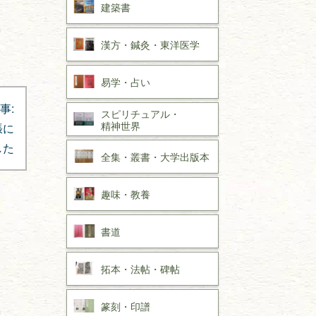
建築書
漢方・
鍼灸・
東洋医学
易学・
占い
事:
スピリチュアル・
精神世界
張に
した
全集・
叢書・
大学出版本
趣味・
教養
書道
拓本・法帖・
碑帖
篆刻・印譜