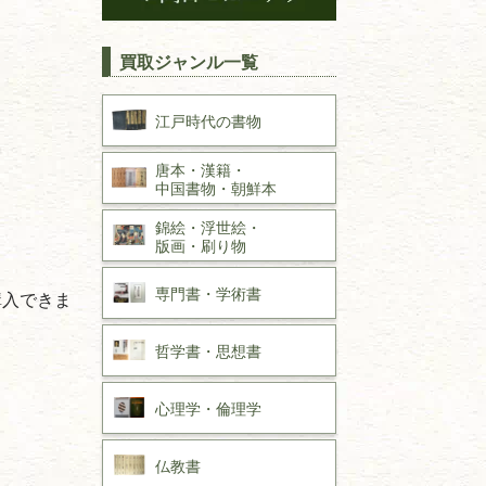
買取ジャンル一覧
江戸時代の
書物
唐本・漢籍・
中国書物・朝鮮本
錦絵・浮世絵・
版画・刷り物
専門書・
学術書
購入できま
哲学書・思想書
心理学・倫理学
仏教書