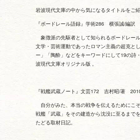
岩波現代文庫の中から気になるタイトルをご
『ボードレール語録』学術286 横張誠/編訳 
象徴派の先駆者として知られるボードレールの
文学・芸術運動であったロマン主義の超克と
ー」「陶酔」などをキーワードにして19の詩
波現代文庫オリジナル版 。
『戦艦武蔵ノート』文芸172 吉村昭/著 20
自分がみた、本当の戦争を伝えるためにこそ
戦艦「武蔵」をその建造から沈没に至るまで
たどる取材日記。