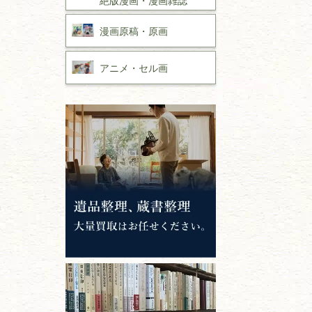
漫画原稿・
原画
アニメ・
セル画