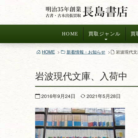
コ
ン
テ
ン
HOME
買取ジャンル
買
ツ
へ
HOME
新着情報・お知らせ
岩波現代文
ス
キ
岩波現代文庫、入荷中
ッ
プ
2016年9月24日
2021年5月28日