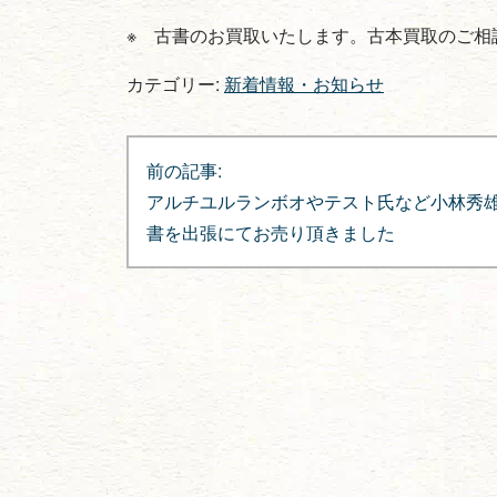
※ 古書のお買取いたします。古本買取のご相
カテゴリー:
新着情報・お知らせ
投
前の記事:
稿
アルチユルランボオやテスト氏など小林秀
ナ
書を出張にてお売り頂きました
ビ
ゲ
ー
シ
ョ
ン