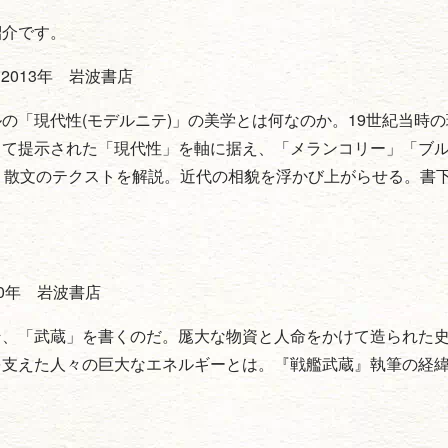
紹介です。
2013年 岩波書店
「現代性(モデルニテ)」の美学とは何なのか。19世紀当時の
して提示された「現代性」を軸に据え、「メランコリー」「ブ
・散文のテクストを解説。近代の相貌を浮かび上がらせる。書
10年 岩波書店
、「武蔵」を書くのだ。厖大な物資と人命をかけて造られた
を支えた人々の巨大なエネルギーとは。『戦艦武蔵』執筆の経