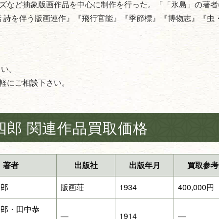
ズなど抽象版画作品を中心に制作を行った。「「氷島」の著者
話 詩を伴う版画連作』『飛行官能』『季節標』『博物志』『虫
さい。
軽にご相談下さい。
四郎 関連作品買取価格
著者
出版社
出版年月
買取参考
四郎
版画荘
1934
400,000円
四郎・田中恭
—
1914
—