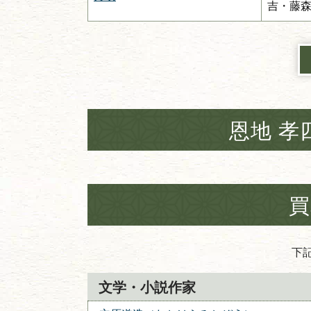
吉・藤
恩地 孝
買
下
文学・小説作家