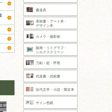
二
書道具
森
美術書・アート本・
デザイン本
カメラ・撮影術
版画・リトグラフ・
シルクスクリーン
刀剣・
鎧・
甲冑
武道書・
武術書
近代文学・
小説・限定本
サイン色紙