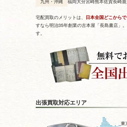
九州・沖縄
福岡
大分
宮崎
熊本
佐賀
長崎
鹿
宅配買取のメリットは、
日本全国どこからで
すなら明治35年創業の古本屋「長島書店」
す。
出張買取対応エリア
東