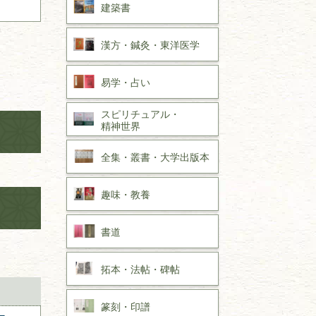
建築書
漢方・
鍼灸・
東洋医学
易学・
占い
スピリチュアル・
精神世界
全集・
叢書・
大学出版本
趣味・
教養
書道
拓本・法帖・
碑帖
篆刻・印譜