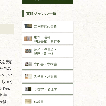
買取ジャンル一覧
江戸時代の
書物
唐本・漢籍・
中国書物・朝鮮本
錦絵・浮世絵・
版画・刷り物
校を受験
専門書・
学術書
した白馬
カンディ
哲学書・思想書
木版画や
象作品と
心理学・倫理学
和2年
後は
仏教書