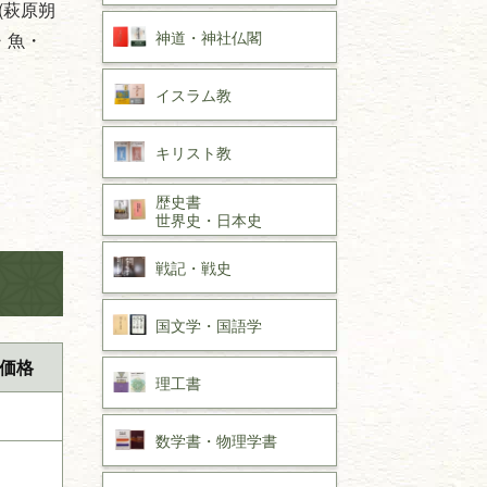
(萩原朔
神道・神社仏閣
・魚・
イスラム教
キリスト教
歴史書
世界史・
日本史
戦記・戦史
国文学・
国語学
価格
理工書
数学書・
物理学書