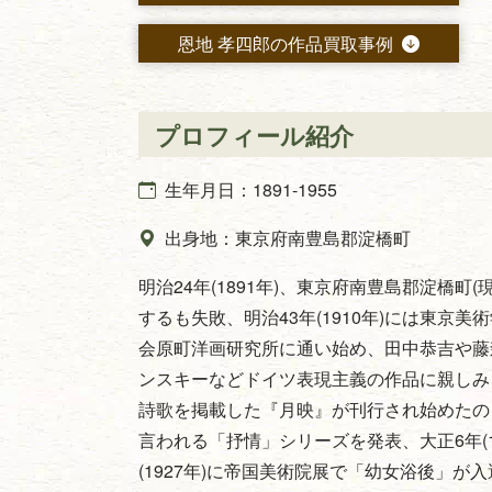
恩地 孝四郎の作品買取事例
プロフィール紹介
生年月日：1891-1955
出身地：東京府南豊島郡淀橋町
明治24年(1891年)、東京府南豊島郡淀橋
するも失敗、明治43年(1910年)には東
会原町洋画研究所に通い始め、田中恭吉や藤森
ンスキーなどドイツ表現主義の作品に親しみ
詩歌を掲載した『月映』が刊行され始めたのも
言われる「抒情」シリーズを発表、大正6年(
(1927年)に帝国美術院展で「幼女浴後」