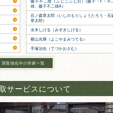
藤子不二雄（ふじこふじお）(藤子・F・不
雄、藤子不二雄A）
石ノ森章太郎（いしのもりしょうたろう・石
章太郎）
水木しげる（みずきしげる）
横山光輝（よこやまみつてる）
手塚治虫（てづかおさむ）
買取強化中の作家一覧
取サービスについて