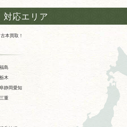
対応エリア
 古本買取！
福島
栃木
阜
静岡
愛知
三重