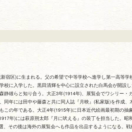
町(現新宿区)に生まれる。父の希望で中等学校へ進学し第一高等学
京美術学校に入学した。黒田清輝を中心に設立された白馬会が開設
静雄らと知り合う。大正3年(1914年)、展覧会でワシリー・
、同年には田中や藤森と共に同人誌『月映』(私家版)を作成、
この年である。大正4年(1915年)に日本近代絵画最初期の抽
1917年)には萩原朔太郎『月に吠える』の装丁を担当した。昭
が入選、その後は海外の展覧会へも作品を出品するようになる。戦