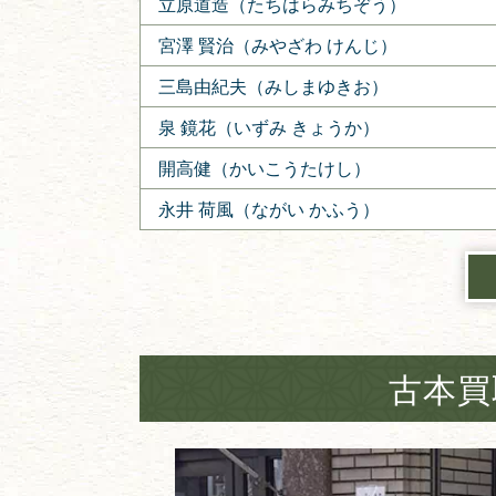
立原道造（たちはらみちぞう）
宮澤 賢治（みやざわ けんじ）
三島由紀夫（みしまゆきお）
泉 鏡花（いずみ きょうか）
開高健（かいこうたけし）
永井 荷風（ながい かふう）
古本買