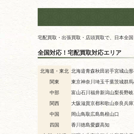
宅配買取・出張買取・店頭買取で、日本全国
全国対応！宅配買取対応エリア
北海道・東北
北海道
青森
秋田
岩手
宮城
山形
関東
東京
神奈川
埼玉
千葉
茨城
群馬
中部
富山
石川
福井
新潟
山梨
長野
岐
関西
大阪
滋賀
京都
和歌山
奈良
兵庫
中国
岡山
鳥取
広島
島根
山口
四国
香川
徳島
愛媛
高知