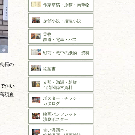
作家草稿・原稿・
肉筆物
探偵小説・
推理小説
乗物
鉄道・
電車・
バス
戦前・戦中の
紙物・資料
典籍の
絵葉書
支那・満洲・朝鮮・
で伺い
台湾関係古資料
高額査
ポスター・チラシ・
カタログ
映画パンフレット・
演劇ポスター
古い漫画本・
絶版漫画・漫画雑誌