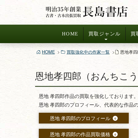
コ
ン
テ
ン
HOME
買取ジャンル
買
ツ
へ
HOME
買取強化中の作家一覧
恩地孝四
ス
キ
恩地孝四郎（おんちこう
ッ
プ
恩地 孝四郎作品の買取を強化しております
恩地 孝四郎のプロフィール、代表的な作品
恩地 孝四郎のプロフィール
恩地 孝四郎の作品買取価格