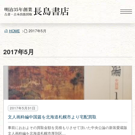
コ
ン
テ
ン
HOME
2017年5月
ツ
へ
ス
2017年5月
キ
ッ
プ
2017年5月31日
文人画粋編中国篇を北海道札幌市より宅配買取
事前におおよその買取金額を見積もりさせて頂いた中央公論の新装愛蔵版
文人画粋編を北海道札幌市厚別区…