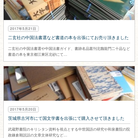
2017年5月21日
二玄社の中国法書選など書道の本を出張にてお売り頂きました
二玄社の中国法書選や中国法書ガイド、書跡名品叢刊北魏龍門二十品など
書道の本を東京都江東区北砂にて…
2017年5月20日
茨城県古河市にて国文学書を出張にて購入させて頂きました
武蔵野書院のキリシタン資料を視点とする中世国語の研究や和泉書院の院
政鎌倉期説話の文章文体研究など…