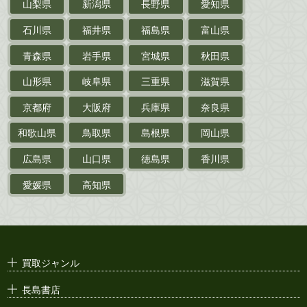
山梨県
新潟県
長野県
愛知県
探偵小説・
推理小説
石川県
福井県
福島県
富山県
乗物
青森県
岩手県
宮城県
秋田県
鉄道・
電車・
バス
山形県
岐阜県
三重県
滋賀県
戦前・戦中の
紙物・資料
京都府
大阪府
兵庫県
奈良県
絵葉書
和歌山県
鳥取県
島根県
岡山県
支那・満洲・朝鮮・
台湾関係古資料
広島県
山口県
徳島県
香川県
ポスター・チラシ・
カタログ
愛媛県
高知県
映画パンフレット・
演劇ポスター
古い漫画本・
絶版漫画・漫画雑誌
買取ジャンル
漫画原稿・
原画
長島書店