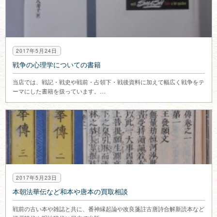
2017年5月24日
戦争の心理学についての書籍
当店では、戦記・戦史や戦前・占領下・戦後資料に加えて幅広く戦争をテ
ーマにした書籍を扱っています。…
2017年5月23日
本朝法華伝など和本や唐本の買取相談
戦前の古い本や雑誌と共に、番神縁起論や改良箋註古唐詩合解新読本など