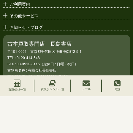
アニメ・
セル画
ご利用案内
その他サービス
お知らせ・ブログ
古本買取専門店 長島書店
〒101-0051 東京都千代田区神田神保町2-5-1
TEL : 0120-414-548
FAX : 03-3512-8116（定休日 : 日曜・祝日）
古物商名称 : 有限会社長島書店
東京都公安委員会 第301028901712号
全国古書籍商組合連合会加盟店
メール
買取ジャンル一覧
電話
買取価格一覧
お客様の個人情報を安全に送受信するため、SSL暗号化通信
を利用し第三者によるデータの改ざんや盗用を防いでいま
す。
© 2022-2026 長島書店 All rights reserved.