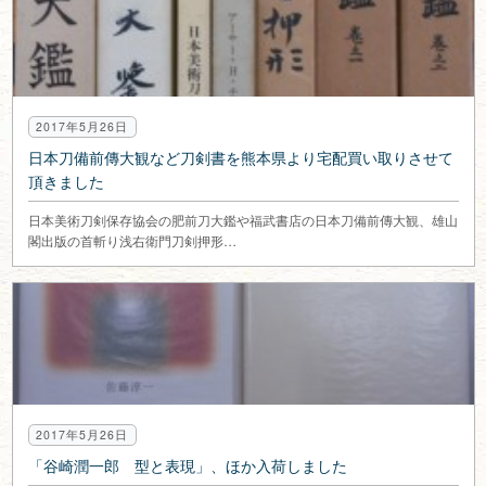
2017年5月26日
日本刀備前傳大観など刀剣書を熊本県より宅配買い取りさせて
頂きました
日本美術刀剣保存協会の肥前刀大鑑や福武書店の日本刀備前傳大観、雄山
閣出版の首斬り浅右衛門刀剣押形…
2017年5月26日
「谷崎潤一郎 型と表現」、ほか入荷しました