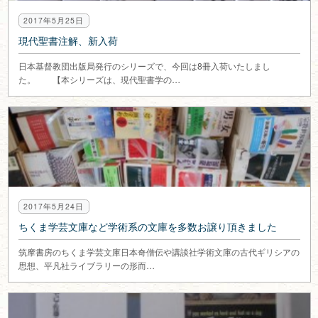
2017年5月25日
現代聖書注解、新入荷
日本基督教団出版局発行のシリーズで、今回は8冊入荷いたしまし
た。 【本シリーズは、現代聖書学の…
2017年5月24日
ちくま学芸文庫など学術系の文庫を多数お譲り頂きました
筑摩書房のちくま学芸文庫日本奇僧伝や講談社学術文庫の古代ギリシアの
思想、平凡社ライブラリーの形而…