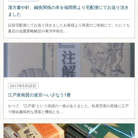
漢方書や針、鍼灸関係の本を福岡県より宅配便にてお送り頂き
ました
以前宅配便にてお送り頂きましたお客様より再度のご依頼にて、たにぐち
書店の金匱要略解説や東洋学術出…
2017年5月22日
江戸座画賛の迷宮へいざなう1冊
かつて、“江戸座”という俳諧の一派がありました。松尾芭蕉の死後に江戸
で都会趣味的な洒落と機知とを…