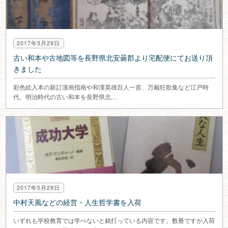
2017年5月29日
古い和本や古地図等を長野県北安曇郡より宅配便にてお送り頂
きました
彩色絵入本の新訂漢画指南や和漢英雄百人一首、万戴狂歌集など江戸時
代、明治時代の古い和本を長野県北…
2017年5月29日
中村天風などの経営・人生哲学書を入荷
いずれも学校教育では学べないと銘打っている内容です。数冊ですが入荷