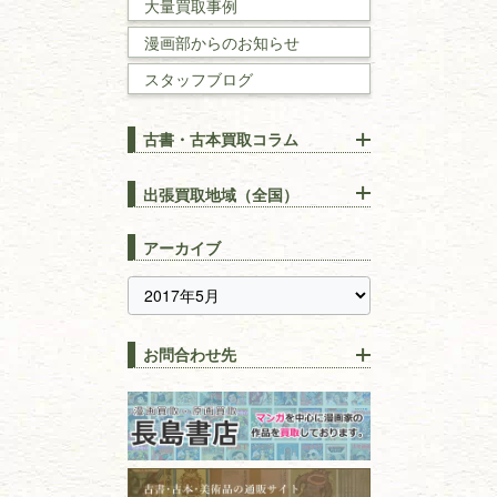
大量買取事例
数学書・
物理学書
漫画部からのお知らせ
スタッフブログ
建築書
古書・古本買取コラム
漢方・
鍼灸・
東洋医学
【出張買取】古本の大量買取
りOK！効率的に売る方法
出張買取地域（全国）
易学・
占い
宅配買取は古本を送るだけ！
東京都
埼玉県
長島書店の便利な買取サービ
スピリチュアル・
精神世界
アーカイブ
ス
千葉県
神奈川県
【持ち込み買取】店頭で簡単
に古本を売るメリットとは？
静岡県
茨城県
全集・
叢書・
大学出版本
古本を高く売る方法！買取で
栃木県
群馬県
上手な売り方のコツを解説
趣味・
教養
お問合わせ先
山梨県
新潟県
古本の保管方法と劣化する原
長野県
愛知県
因！適切な管理で長持ちさせ
書道
るコツ
石川県
福井県
古本は汚れていると買取でき
拓本・法帖・
碑帖
ない？適切な保管方法とクリ
古本買取専門店 長島書店
福島県
富山県
ーニング！
ISBNコードとは？書籍の識別
〒101-0051