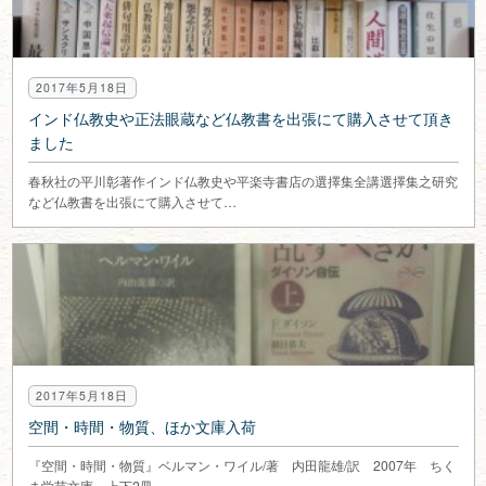
2017年5月18日
インド仏教史や正法眼蔵など仏教書を出張にて購入させて頂き
ました
春秋社の平川彰著作インド仏教史や平楽寺書店の選擇集全講選擇集之研究
など仏教書を出張にて購入させて…
2017年5月18日
空間・時間・物質、ほか文庫入荷
『空間・時間・物質』ベルマン・ワイル/著 内田龍雄/訳 2007年 ちく
ま学芸文庫 上下2冊 …