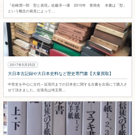
『谷崎潤一郎 型と表現』佐藤淳一/著 2010年 青簡舎 本書は「型」
という概念の発見によって…
2017年5月25日
大日本古記録や大日本史料など歴史専門書【大量買取】
中世史を中心に古代～近現代までの日本史に関する古書を出張にて購入さ
せて頂きました。出張先は埼玉県…