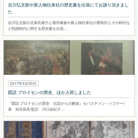
吉川弘文館や新人物往来社の歴史書を出張にてお譲り頂きまし
た
吉川弘文館の北条氏権力と都市鎌倉や新人物往来社の豊島氏とその時代な
ど戦国時代に関する歴史書を出張…
2017年5月30日
図説 プロイセンの歴史、ほか入荷しました
『図説 プロイセンの歴史 伝説からの解放』セバスチァン・ハフナー/
著 魚住昌良/監訳 川口由紀子…