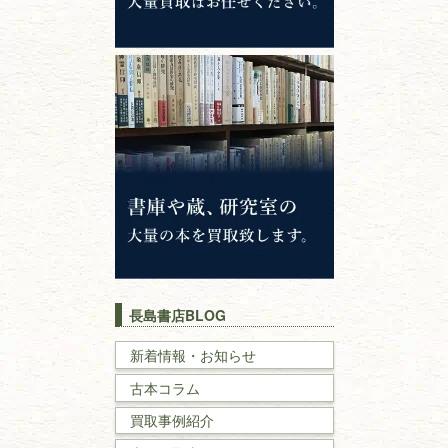
哲学書・思想書
心理学・倫理学
仏教書
神道・神社仏閣
イスラム教
キリスト教
歴史書
世界史・
日本史
長島書店BLOG
戦記・戦史
新着情報・お知らせ
古本コラム
国文学・
国語学
買取事例紹介
理工書