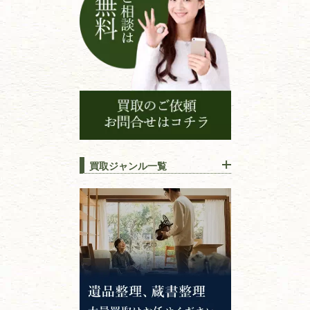
買取ジャンル一覧
江戸時代の
書物
唐本・漢籍・
中国書物・朝鮮本
錦絵・浮世絵・
版画・刷り物
専門書・
学術書