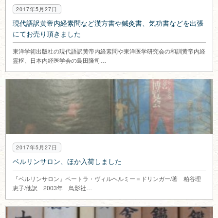
2017年5月27日
現代語訳黄帝内経素問など漢方書や鍼灸書、気功書などを出張
にてお売り頂きました
東洋学術出版社の現代語訳黄帝内経素問や東洋医学研究会の和訓黄帝内経
霊枢、日本内経医学会の島田隆司…
2017年5月27日
ベルリンサロン、ほか入荷しました
『ベルリンサロン』ペートラ・ヴィルヘルミー＝ドリンガー/著 粕谷理
恵子/他訳 2003年 鳥影社…