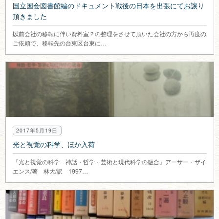
国立国会図書館編のドキュメント戦後の日本を出張にてお譲り
頂きました
以前会社の移転に伴い資料室？の整理をさせて頂いた会社の方から再度の
ご依頼で、移転先の台東区台東に…
2017年5月19日
光と視覚の科学、ほか入荷
『光と視覚の科学 神話・哲学・芸術と現代科学の融合』アーサー・ザイ
エンス/著 林大/訳 1997…