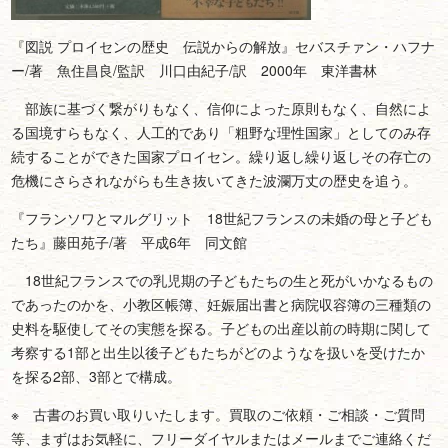
『
図説 プロイセンの歴史 伝説からの解放
』セバスチァン・ハフナ
ー/著 魚住昌良/監訳 川口由紀子/訳 2000年 東洋書林
部族に基づく繋がりもなく、信仰によった原則もなく、自然によ
る国境すらもなく、人工的であり「粗野な理性国家」としてのみ存
続することができた国家プロイセン。繰り返し繰り返しその存亡の
危機にさらされながらも生き抜いてきた波瀾万丈の歴史を追う。
『
フランソワとマルグリット 18世紀フランスの未婚の母と子ども
たち
』藤田苑子/著 平成6年 同文館
18世紀フランスでの乳児期の子どもたちの生と死がいかなるもの
であったのかを、小教区帳簿、妊娠届出書と病院収容簿の三種類の
史料を駆使してその実態を探る。子どもの出産以前の時期に関して
考察する1部と出生以後子どもたちがどのようなを扱いを受けたか
を探る2部、3部とで構成。
※ 古書のお買い取りいたします。買取のご依頼・ご相談・ご質問
等、まずはお気軽に、フリーダイヤルまたはメールまでご連絡くだ