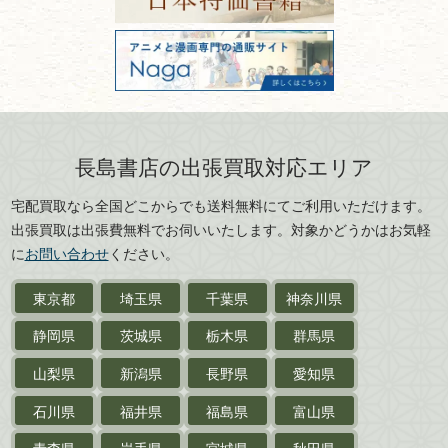
美術書・アート本・
古物商許可：東京都公安委員会 第
三重県
滋賀県
デザイン本
301028901712号
古物商名称：有限会社長島書店
京都府
大阪府
カメラ・撮影術
兵庫県
奈良県
版画・リトグラフ・
和歌山県
鳥取県
シルクスクリーン
島根県
岡山県
長島書店の出張買取対応エリア
刀剣・
鎧・
甲冑
広島県
山口県
宅配買取なら全国どこからでも送料無料にてご利用いただけます。
武道書・
武術書
徳島県
香川県
出張買取は出張費無料でお伺いいたします。対象かどうかはお気軽
愛媛県
高知県
に
お問い合わせ
ください。
近代文学・
小説・限定本
東京都
埼玉県
千葉県
神奈川県
サイン色紙
静岡県
茨城県
栃木県
群馬県
作家草稿・原稿・
肉筆物
山梨県
新潟県
長野県
愛知県
探偵小説・
推理小説
石川県
福井県
福島県
富山県
乗物