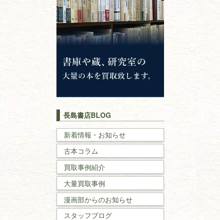
仏教書
神道・神社仏閣
イスラム教
キリスト教
歴史書
世界史・
日本史
長島書店BLOG
戦記・戦史
新着情報・お知らせ
古本コラム
国文学・
国語学
買取事例紹介
理工書
大量買取事例
数学書・
物理学書
漫画部からのお知らせ
スタッフブログ
建築書