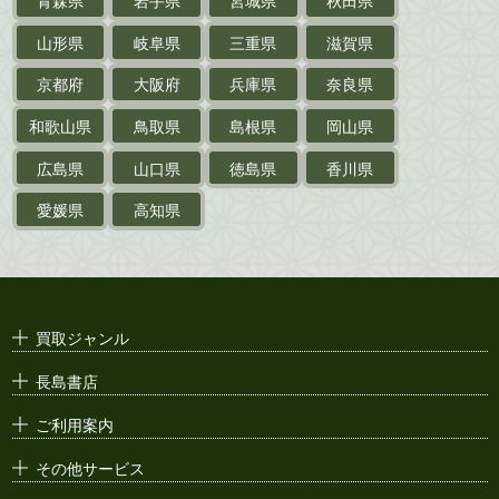
青森県
岩手県
宮城県
秋田県
鉄道・
電車・
バス
山形県
岐阜県
三重県
滋賀県
戦前・戦中の
紙物・資料
京都府
大阪府
兵庫県
奈良県
絵葉書
和歌山県
鳥取県
島根県
岡山県
支那・満洲・朝鮮・
台湾関係古資料
広島県
山口県
徳島県
香川県
ポスター・チラシ・
カタログ
愛媛県
高知県
映画パンフレット・
演劇ポスター
古い漫画本・
絶版漫画・漫画雑誌
買取ジャンル
漫画原稿・
原画
長島書店
アニメ・
セル画
ご利用案内
その他サービス