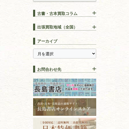
古書・古本買取コラム
漢方・
鍼灸・
東洋医学
【出張買取】古本の大量買取
りOK！効率的に売る方法
出張買取地域（全国）
易学・
占い
宅配買取は古本を送るだけ！
東京都
埼玉県
長島書店の便利な買取サービ
スピリチュアル・
精神世界
アーカイブ
ス
千葉県
神奈川県
【持ち込み買取】店頭で簡単
に古本を売るメリットとは？
静岡県
茨城県
全集・
叢書・
大学出版本
古本を高く売る方法！買取で
栃木県
群馬県
上手な売り方のコツを解説
趣味・
教養
お問合わせ先
山梨県
新潟県
古本の保管方法と劣化する原
長野県
愛知県
因！適切な管理で長持ちさせ
書道
るコツ
石川県
福井県
古本は汚れていると買取でき
拓本・法帖・
碑帖
ない？適切な保管方法とクリ
古本買取専門店 長島書店
福島県
富山県
ーニング！
ISBNコードとは？書籍の識別
〒101-0051
篆刻・印譜
青森県
岩手県
番号の意味と役割を解説
東京都千代田区神田神保町2-5-1
宮城県
秋田県
フリーダイヤル：0120-414-548
価値ある古書を売るポイント
書道具
電話：03-3512-8115
と注意点
山形県
岐阜県
FAX：03-3512-8116