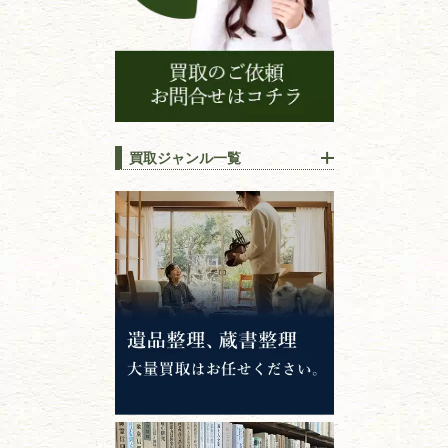
買取ジャンル一覧
江戸時代の
書物
唐本・漢籍・
中国書物・朝鮮本
錦絵・浮世絵・
版画・刷り物
専門書・
学術書
哲学書・思想書
心理学・倫理学