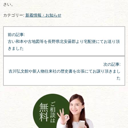
さい。
カテゴリー:
新着情報・お知らせ
投
前の記事:
稿
古い和本や古地図等を長野県北安曇郡より宅配便にてお送り頂
ナ
きました
ビ
ゲ
次の記事:
ー
吉川弘文館や新人物往来社の歴史書を出張にてお譲り頂きまし
シ
た
ョ
ン