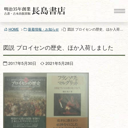
コ
ン
テ
ン
HOME
新着情報・お知らせ
図説 プロイセンの歴史、ほか入荷しました
ツ
へ
ス
図説 プロイセンの歴史、ほか入荷しました
キ
ッ
2017年5月30日
2021年5月28日
プ