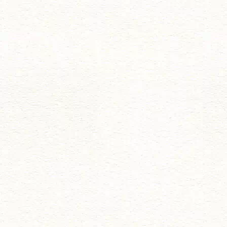
ー
シ
ョ
ン