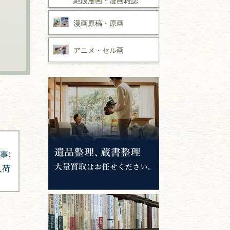
漫画原稿・
原画
アニメ・
セル画
事:
入荷