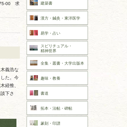
建築書
-00 求
漢方・
鍼灸・
東洋医学
易学・
占い
スピリチュアル・
精神世界
全集・
叢書・
大学出版本
立木義浩な
ました。今
趣味・
教養
荒木経惟、
書道
相談下さ
拓本・法帖・
碑帖
篆刻・印譜