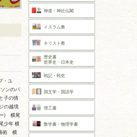
神道・神社仏閣
イスラム教
キリスト教
歴史書
世界史・
日本史
戦記・戦史
ブ・ユ
ッソンのパ
国文学・
国語学
と子の情
ージの越境
理工書
ー) 横尾
尾少年 横
数学書・
物理学書
藝術 横