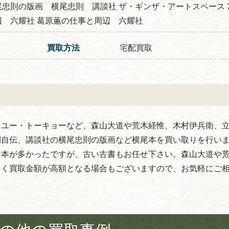
忠則の版画 横尾忠則 講談社 ザ・ギンザ・アートスペース 75
辺 六耀社 葛原薫の仕事と周辺 六耀社
買取方法
宅配買取
・ユー・トーキョーなど、森山大道や荒木経惟、木村伊兵衛、
則自伝、講談社の横尾忠則の版画など横尾本を買い取りを行い
な本が多かったですが、古い古書もお任せ下さい。森山大道や
多く買取金額が高額となる場合もございますので、お気軽にご