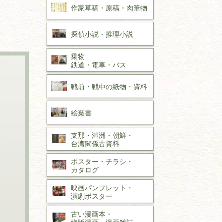
作家草稿・原稿・
肉筆物
探偵小説・
推理小説
乗物
鉄道・
電車・
バス
戦前・戦中の
紙物・資料
絵葉書
支那・満洲・朝鮮・
台湾関係古資料
ポスター・チラシ・
カタログ
映画パンフレット・
演劇ポスター
古い漫画本・
絶版漫画・漫画雑誌