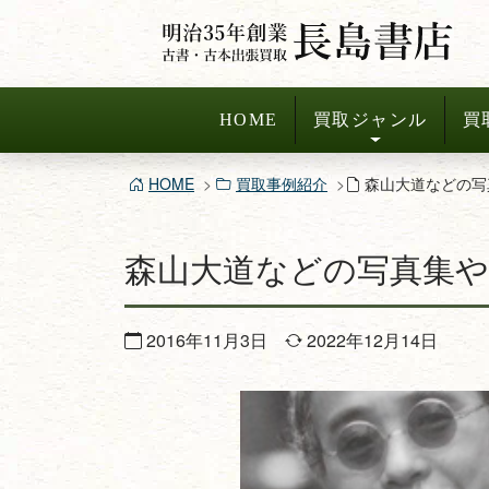
コ
ン
テ
ン
HOME
買取ジャンル
買
ツ
へ
HOME
買取事例紹介
森山大道などの写
ス
キ
森山大道などの写真集や
ッ
プ
2016年11月3日
2022年12月14日