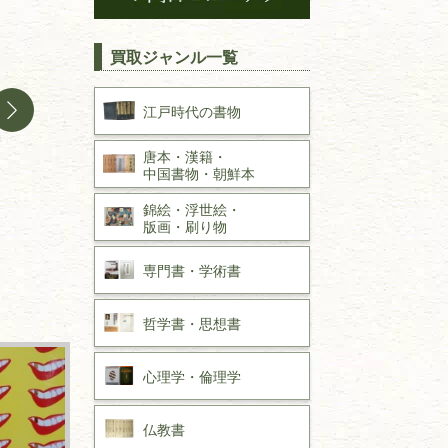
買取ジャンル一覧
江戸時代の
書物
唐本・漢籍・
中国書物・朝鮮本
錦絵・浮世絵・
版画・刷り物
専門書・
学術書
哲学書・思想書
心理学・倫理学
仏教書