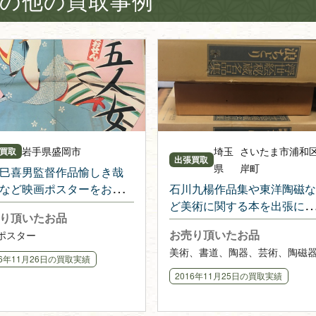
の他の買取事例
岩手県
盛岡市
埼玉
さいたま市浦和
買取
出張買取
県
岸町
巳喜男監督作品愉しき哉
など映画ポスターをお譲
石川九楊作品集や東洋陶磁な
きました
ど美術に関する本を出張にて
り頂いたお品
購入させて頂きました
お売り頂いたお品
ポスター
美術、書道、陶器、芸術、陶磁
16年11月26日
の買取実績
2016年11月25日
の買取実績