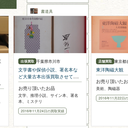
書道具
美術書・アート本・
デザイン本
カメラ・撮影術
版画・リトグラフ・
シルクスクリーン
区
千葉県
市川市
東京都
出張買取
店舗買取
文学書や探偵小説、署名本な
東洋陶磁大観
刀剣・
鎧・
甲冑
ど大量古本出張買取させて頂
お売り頂いたお
きました
武道書・
武術書
お売り頂いたお品
美術、陶磁器
文学、推理小説、サイン本、署名
2016年11月22日
本、ミステリ
近代文学・
小説・限定本
器
2016年11月24日
の買取実績
サイン色紙