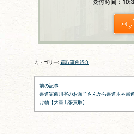
受付時間：10:30
メ
カテゴリー:
買取事例紹介
投
前の記事:
稿
書道家西川寧のお弟子さんから書道本や書
ナ
け軸【大量出張買取】
ビ
ゲ