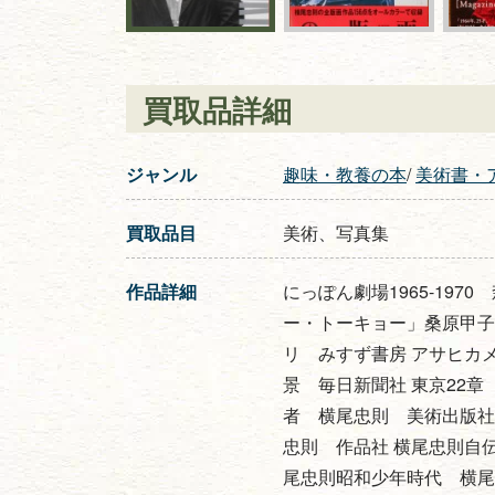
買取品詳細
ジャンル
趣味・教養の本
/
美術書・
買取品目
美術、写真集
作品詳細
にっぽん劇場1965-19
ー・トーキョー」桑原甲子
リ みすず書房 アサヒカ
景 毎日新聞社 東京22章 
者 横尾忠則 美術出版社
忠則 作品社 横尾忠則自
尾忠則昭和少年時代 横尾