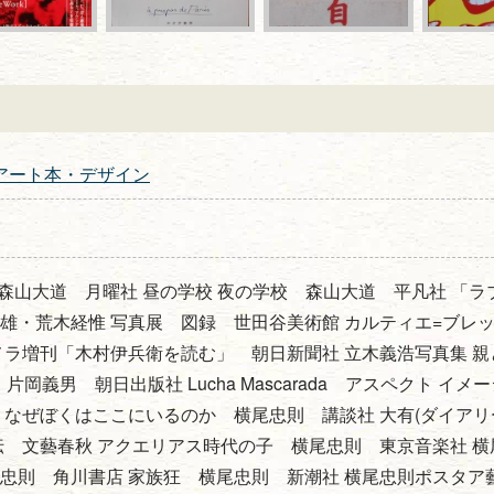
アート本・デザイン
70 森山大道 月曜社 昼の学校 夜の学校 森山大道 平凡社 「ラ
雄・荒木経惟 写真展 図録 世田谷美術館 カルティエ=ブレ
メラ増刊「木村伊兵衛を読む」 朝日新聞社 立木義浩写真集 親
片岡義男 朝日出版社 Lucha Mascarada アスペクト イメ
 なぜぼくはここにいるのか 横尾忠則 講談社 大有(ダイアリ
伝 文藝春秋 アクエリアス時代の子 横尾忠則 東京音楽社 横
忠則 角川書店 家族狂 横尾忠則 新潮社 横尾忠則ポスタア