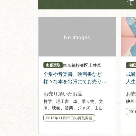
そ
東京都
杉並区上井草
出張買取
宅配
全集や音楽書、映画書など
成瀬
様々な本を出張にてお売り頂
人生
きました
り頂
お売り頂いたお品
お売
哲学、理工書、車、乗り物、文
映画
庫、映画、音楽、ジャズ、山岳、
20
全集
2016年11月29日
の買取実績