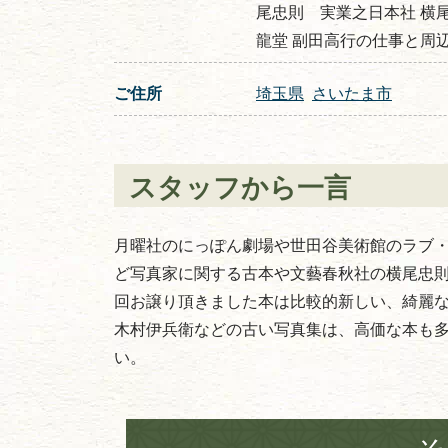
尾忠則 実業之日本社 横尾
龍堂 副田高行の仕事と周
ご住所
埼玉県
さいたま市
スタッフから一言
月曜社のにっぽん劇場や世田谷美術館のラブ
ど写真家に関する古本や文藝春秋社の横尾忠
回お譲り頂きました本は比較的新しい、綺麗
木村伊兵衛などの古い写真集は、高価な本も
い。