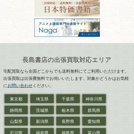
書道具
電話：03-3512-8115
と注意点
山形県
岐阜県
FAX：03-3512-8116
美術書・アート本・
古物商許可：東京都公安委員会 第
三重県
滋賀県
デザイン本
301028901712号
古物商名称：有限会社長島書店
京都府
大阪府
カメラ・撮影術
兵庫県
奈良県
版画・リトグラフ・
和歌山県
鳥取県
シルクスクリーン
島根県
岡山県
長島書店の出張買取対応エリア
刀剣・
鎧・
甲冑
広島県
山口県
宅配買取なら全国どこからでも送料無料にてご利用いただけます。
武道書・
武術書
徳島県
香川県
出張買取は出張費無料でお伺いいたします。対象かどうかはお気軽
愛媛県
高知県
に
お問い合わせ
ください。
近代文学・
小説・限定本
東京都
埼玉県
千葉県
神奈川県
サイン色紙
静岡県
茨城県
栃木県
群馬県
作家草稿・原稿・
肉筆物
山梨県
新潟県
長野県
愛知県
探偵小説・
推理小説
石川県
福井県
福島県
富山県