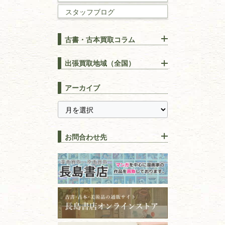
スタッフブログ
建築書
古書・古本買取コラム
漢方・
鍼灸・
東洋医学
【出張買取】古本の大量買取
りOK！効率的に売る方法
出張買取地域（全国）
易学・
占い
宅配買取は古本を送るだけ！
東京都
埼玉県
長島書店の便利な買取サービ
スピリチュアル・
精神世界
アーカイブ
ス
千葉県
神奈川県
【持ち込み買取】店頭で簡単
に古本を売るメリットとは？
静岡県
茨城県
全集・
叢書・
大学出版本
古本を高く売る方法！買取で
栃木県
群馬県
上手な売り方のコツを解説
趣味・
教養
お問合わせ先
山梨県
新潟県
古本の保管方法と劣化する原
長野県
愛知県
因！適切な管理で長持ちさせ
書道
るコツ
石川県
福井県
古本は汚れていると買取でき
拓本・法帖・
碑帖
ない？適切な保管方法とクリ
古本買取専門店 長島書店
福島県
富山県
ーニング！
ISBNコードとは？書籍の識別
〒101-0051
篆刻・印譜
青森県
岩手県
番号の意味と役割を解説
東京都千代田区神田神保町2-5-1
宮城県
秋田県
フリーダイヤル：0120-414-548
価値ある古書を売るポイント