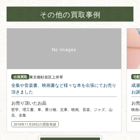
その他の買取事例
東京都
杉並区上井草
出張買取
宅
全集や音楽書、映画書など様々な本を出張にてお売り
成瀬
頂きました
お譲
お売り頂いたお品
お売
哲学、理工書、車、乗り物、文庫、映画、音楽、ジャズ、山
映画
岳、全集
20
2016年11月29日
の買取実績