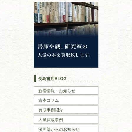
心理学・倫理学
仏教書
神道・神社仏閣
イスラム教
キリスト教
歴史書
世界史・
日本史
長島書店BLOG
戦記・戦史
新着情報・お知らせ
古本コラム
国文学・
国語学
買取事例紹介
理工書
大量買取事例
数学書・
物理学書
漫画部からのお知らせ