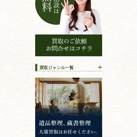
買取ジャンル一覧
江戸時代の
書物
唐本・漢籍・
中国書物・朝鮮本
錦絵・浮世絵・
版画・刷り物
専門書・
学術書
哲学書・思想書