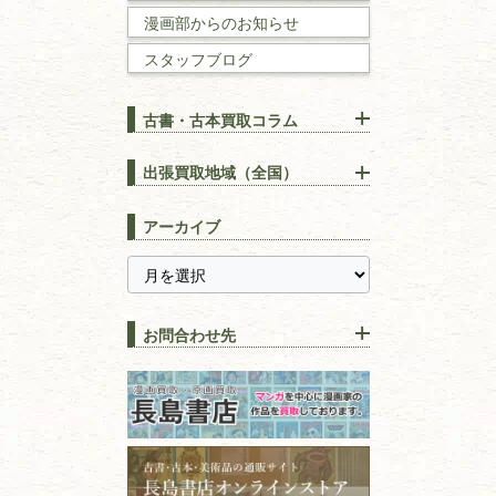
数学書・
物理学書
漫画部からのお知らせ
スタッフブログ
建築書
古書・古本買取コラム
漢方・
鍼灸・
東洋医学
【出張買取】古本の大量買取
りOK！効率的に売る方法
出張買取地域（全国）
易学・
占い
宅配買取は古本を送るだけ！
東京都
埼玉県
長島書店の便利な買取サービ
スピリチュアル・
精神世界
アーカイブ
ス
千葉県
神奈川県
【持ち込み買取】店頭で簡単
に古本を売るメリットとは？
静岡県
茨城県
全集・
叢書・
大学出版本
古本を高く売る方法！買取で
栃木県
群馬県
上手な売り方のコツを解説
趣味・
教養
お問合わせ先
山梨県
新潟県
古本の保管方法と劣化する原
長野県
愛知県
因！適切な管理で長持ちさせ
書道
るコツ
石川県
福井県
古本は汚れていると買取でき
拓本・法帖・
碑帖
ない？適切な保管方法とクリ
古本買取専門店 長島書店
福島県
富山県
ーニング！
ISBNコードとは？書籍の識別
〒101-0051
篆刻・印譜
青森県
岩手県
番号の意味と役割を解説
東京都千代田区神田神保町2-5-1