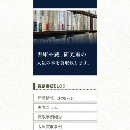
心理学・倫理学
仏教書
神道・神社仏閣
イスラム教
キリスト教
歴史書
世界史・
日本史
長島書店BLOG
戦記・戦史
新着情報・お知らせ
古本コラム
国文学・
国語学
買取事例紹介
理工書
大量買取事例