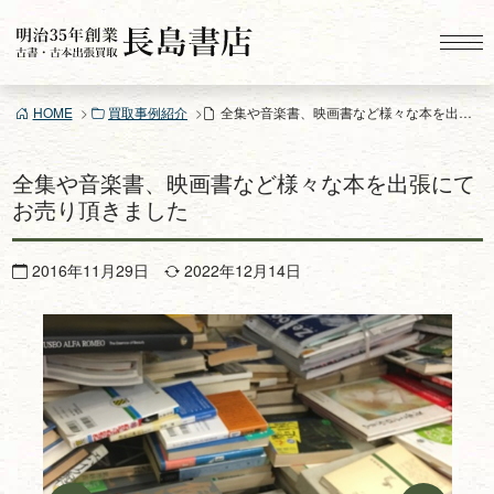
コ
ン
テ
ン
HOME
買取事例紹介
全集や音楽書、映画書など様々な本を出張にてお売り頂きました
ツ
へ
ス
全集や音楽書、映画書など様々な本を出張にて
キ
お売り頂きました
ッ
プ
2016年11月29日
2022年12月14日