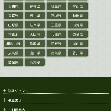
探偵小説・
推理小説
石川県
福井県
福島県
富山県
乗物
青森県
岩手県
宮城県
秋田県
鉄道・
電車・
バス
山形県
岐阜県
三重県
滋賀県
戦前・戦中の
紙物・資料
京都府
大阪府
兵庫県
奈良県
絵葉書
和歌山県
鳥取県
島根県
岡山県
支那・満洲・朝鮮・
台湾関係古資料
広島県
山口県
徳島県
香川県
ポスター・チラシ・
カタログ
愛媛県
高知県
映画パンフレット・
演劇ポスター
古い漫画本・
絶版漫画・漫画雑誌
買取ジャンル
漫画原稿・
原画
長島書店
アニメ・
セル画
ご利用案内