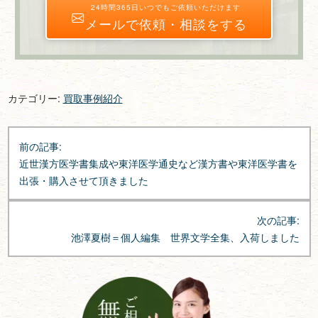
24時間365日いつでもご依頼いただけます
メールで依頼・相談をする
カテゴリー:
買取事例紹介
投
前の記事:
稿
近世漢方医学書集成や東洋医学通史など漢方書や東洋医学書を
ナ
出張・購入させて頂きました
ビ
ゲ
次の記事:
ー
池澤夏樹＝個人編集 世界文学全集、入荷しました
シ
ョ
ン