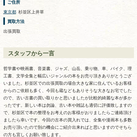
ご住所
東京都
杉並区上井草
買取方法
出張買取
スタッフから一言
哲学書や映画書、音楽書、ジャズ、山岳、乗り物、車、バイク、理
工書、文学全集と幅広いジャンルの本をお売り頂きありがとうござ
いました。杉並区での出張買取の場合大きな家に住んでいるお客様
からのご依頼も多く、今回も蔵などもありそうな大きなお宅でした
ので、古い古書の買い取りかと思いましたが比較的綺麗な本が多か
ったです。新しい本は勿論、古い本や雑誌も適切に評価致しますの
で、杉並区で本の整理をお考えのお客様がおりましたらご連絡頂け
ましたら幸いです。今回の古本の買入れでは、全集や漫画本も多数
お売り頂いたので別の機会にご紹介出来ればと思いますのでそちら
の方も宜しくお願い致します。