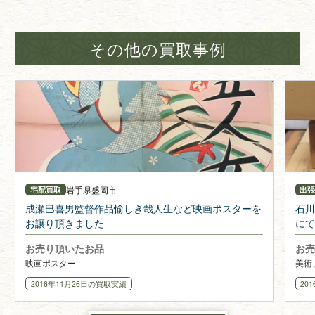
その他の買取事例
岩手県
盛岡市
宅配買取
出
成瀬巳喜男監督作品愉しき哉人生など映画ポスターを
石川
お譲り頂きました
にて
お売り頂いたお品
お売
映画ポスター
美術
2016年11月26日
の買取実績
20