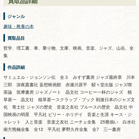
買取品詳細
ジャンル
趣味・教養の本
買取品目
哲学、理工書、車、乗り物、文庫、映画、音楽、ジャズ、山岳、全
集
作品詳細
サミュエル・ジョンソン伝 全３ みすず書房 ジャズ最終章 川本
三郎 深夜叢書社 妄想映画館 赤瀬川原平 駸々堂出版 ジャズ喫
茶論 筑摩書房 ジャズノート 晶文社 コーヒー一杯のジャズ 植
草甚一 晶文社 植草甚一スクラップ・ブック 戦後日本のジャズ文
化 青土社 ジャズの歴史 音楽之友社 ブルースの歴史 晶文社 中
国映画の明星 平凡社 ビリー・ホリデイ 音楽と生涯 キース・ジ
ャレット 人と音楽 音楽之友社 ニーチェ全集 25冊揃い 白水社
南方熊楠全集 全12 平凡社 夢野久作全集 全7 三一書房