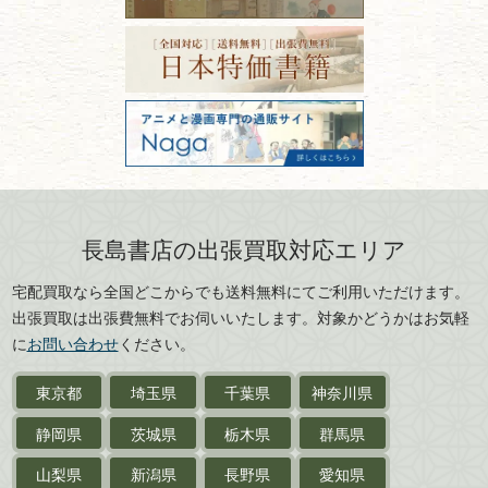
宮城県
秋田県
フリーダイヤル：0120-414-548
価値ある古書を売るポイント
書道具
電話：03-3512-8115
と注意点
山形県
岐阜県
FAX：03-3512-8116
美術書・アート本・
古物商許可：東京都公安委員会 第
三重県
滋賀県
デザイン本
301028901712号
古物商名称：有限会社長島書店
京都府
大阪府
カメラ・撮影術
兵庫県
奈良県
版画・リトグラフ・
和歌山県
鳥取県
シルクスクリーン
島根県
岡山県
長島書店の出張買取対応エリア
刀剣・
鎧・
甲冑
広島県
山口県
宅配買取なら全国どこからでも送料無料にてご利用いただけます。
武道書・
武術書
徳島県
香川県
出張買取は出張費無料でお伺いいたします。対象かどうかはお気軽
愛媛県
高知県
に
お問い合わせ
ください。
近代文学・
小説・限定本
東京都
埼玉県
千葉県
神奈川県
サイン色紙
静岡県
茨城県
栃木県
群馬県
作家草稿・原稿・
肉筆物
山梨県
新潟県
長野県
愛知県