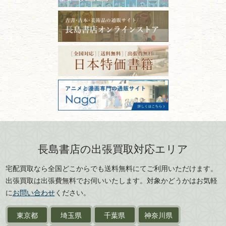
拓本・法帖・
碑帖
ない？適切な保管方法とクリ
古本買取専門店 長島書店
福島県
富山県
ーニング！
ISBNコードとは？書籍の識別
〒101-0051
篆刻・印譜
青森県
岩手県
番号の意味と役割を解説
東京都千代田区神田神保町2-5-1
宮城県
秋田県
フリーダイヤル：0120-414-548
価値ある古書を売るポイント
書道具
電話：03-3512-8115
と注意点
山形県
岐阜県
FAX：03-3512-8116
美術書・アート本・
古物商許可：東京都公安委員会 第
三重県
滋賀県
デザイン本
301028901712号
古物商名称：有限会社長島書店
京都府
大阪府
カメラ・撮影術
兵庫県
奈良県
版画・リトグラフ・
和歌山県
鳥取県
シルクスクリーン
島根県
岡山県
長島書店の出張買取対応エリア
刀剣・
鎧・
甲冑
広島県
山口県
宅配買取なら全国どこからでも送料無料にてご利用いただけます。
武道書・
武術書
徳島県
香川県
出張買取は出張費無料でお伺いいたします。対象かどうかはお気軽
愛媛県
高知県
に
お問い合わせ
ください。
近代文学・
小説・限定本
東京都
埼玉県
千葉県
神奈川県
サイン色紙