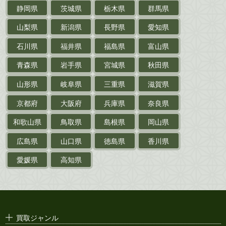
静岡県
茨城県
栃木県
群馬県
作家草稿・原稿・
肉筆物
山梨県
新潟県
長野県
愛知県
探偵小説・
推理小説
石川県
福井県
福島県
富山県
乗物
青森県
岩手県
宮城県
秋田県
鉄道・
電車・
バス
山形県
岐阜県
三重県
滋賀県
戦前・戦中の
紙物・資料
京都府
大阪府
兵庫県
奈良県
絵葉書
和歌山県
鳥取県
島根県
岡山県
支那・満洲・朝鮮・
台湾関係古資料
広島県
山口県
徳島県
香川県
ポスター・チラシ・
カタログ
愛媛県
高知県
映画パンフレット・
演劇ポスター
古い漫画本・
絶版漫画・漫画雑誌
買取ジャンル