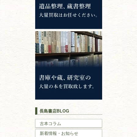
専門書・
学術書
哲学書・思想書
心理学・倫理学
仏教書
神道・神社仏閣
イスラム教
キリスト教
歴史書
世界史・
日本史
長島書店BLOG
戦記・戦史
古本コラム
新着情報・お知らせ
国文学・
国語学