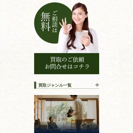
ョ
ン
買取ジャンル一覧
江戸時代の
書物
唐本・漢籍・
中国書物・朝鮮本
錦絵・浮世絵・
版画・刷り物