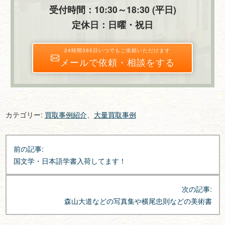
受付時間：10:30～18:30 (平日)
定休日：日曜・祝日
24時間365日いつでもご依頼いただけます
メールで依頼・相談をする
カテゴリー:
買取事例紹介
、
大量買取事例
投
前の記事:
稿
国文学・日本語学書入荷してます！
ナ
ビ
次の記事:
ゲ
森山大道などの写真集や横尾忠則などの美術書
ー
シ