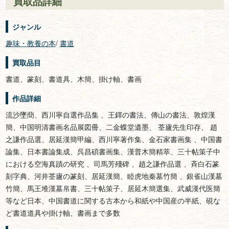
買取品詳細
ジャンル
趣味・教養の本
/
書道
買取品目
書道、篆刻、書道具、木簡、掛け軸、書画
作品詳細
流沙墜蕳、西川寧自選作品集 、王鐸の書法、傳山の書法、敦煌漢
簡、中国明清書画名品展図冊、二金蝶堂遺墨、 荃廬先生印存、 趙
之謙作品選、居延漢簡甲編、西川寧著作集、金石家書画集 、中国書
論集、日本書論集成、呉昌碩書画集、漢普木簡精萃、三十帖策子中
における空海真蹟の研究 、司馬芳殘碑 、趙之謙作品選 、斉白石篆
刻字典、河井荃廬の篆刻、居延漢簡、睦虎地秦墓竹簡 、銀雀山漢墓
竹簡、馬王堆漢墓帛書、三十帖策子、居延木簡選集、武威漢代医簡
等など日本、中国書道に関する古本から和紙や中国産の半紙、硯な
ど書道道具や掛け軸、書画まで多数