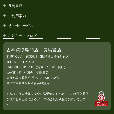
漫画原稿・
原画
長島書店
アニメ・
セル画
ご利用案内
その他サービス
お知らせ・ブログ
古本買取専門店 長島書店
〒101-0051 東京都千代田区神田神保町2-5-1
TEL : 0120-414-548
FAX : 03-3512-8116（定休日 : 日曜・祝日）
古物商名称 : 有限会社長島書店
東京都公安委員会 第301028901712号
全国古書籍商組合連合会加盟店
お客様の個人情報を安全に送受信するため、SSL暗号化通信
を利用し第三者によるデータの改ざんや盗用を防いでいま
す。