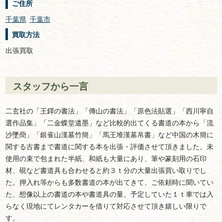
ご住所
千葉県
千葉市
買取方法
出張買取
スタッフから一言
二玄社の「王鐸の書法」「傳山の書法」「原色法貼選」「西川寧自
選作品集」「二金蝶堂遺墨」など比較的出てくる書道の本から「流
沙墜蕳」「銀雀山漢墓竹簡」「馬王堆漢墓帛書」など中国の木簡に
関する古書まで書道に関する本を出張・評価させて頂きました。未
使用の束で包まれた半紙、和紙も大量にあり、筆や篆刻用の石印
材、硯など書道具も合わせると約３ｔ分の大量出張買い取りでし
た。押入れ等からも多数書道の本が出てきて、ご依頼時に聞いてい
た、想像以上の書道の本や書道具の量、予定していた１ｔ車では入
らなく現地にてレンタカーを借りて対応させて頂き嬉しい限りで
す。