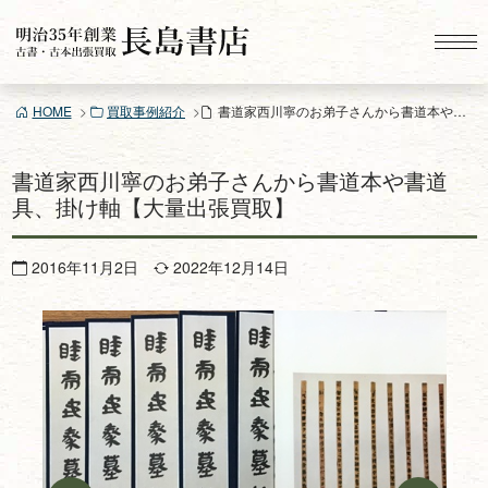
コ
ン
テ
ン
HOME
買取事例紹介
書道家西川寧のお弟子さんから書道本や書道具、掛け軸【大量出張買取】
ツ
へ
ス
書道家西川寧のお弟子さんから書道本や書道
キ
具、掛け軸【大量出張買取】
ッ
プ
2016年11月2日
2022年12月14日