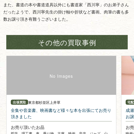
また、書道の本や書道道具以外にも書道家「西川寧」のお弟子さん
だったようで、西川寧先生の掛け軸や折状など書画、肉筆の書も多
数お譲り頂き有難うございました。
その他の買取事例
東京都
杉並区上井草
出張買取
宅
全集や音楽書、映画書など様々な本を出張にてお売り
成瀬
頂きました
お譲
お売り頂いたお品
お売
哲学、理工書、車、乗り物、文庫、映画、音楽、ジャズ、山
映画