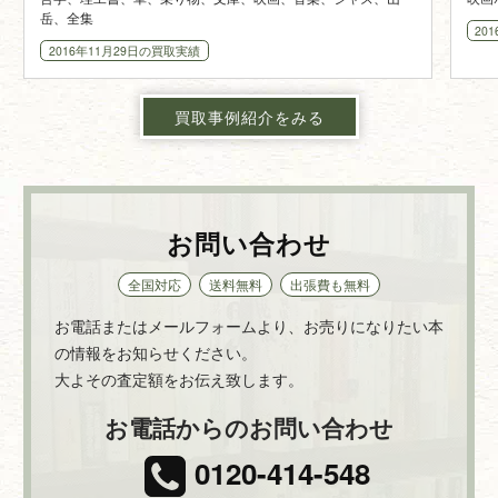
岳、全集
20
2016年11月29日
の買取実績
買取事例紹介をみる
お問い合わせ
全国対応
送料無料
出張費も無料
お電話またはメールフォームより、お売りになりたい本
の情報をお知らせください。
大よその査定額をお伝え致します。
お電話からのお問い合わせ
0120-414-548