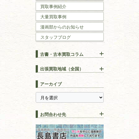
買取事例紹介
理工書
大量買取事例
数学書・
物理学書
漫画部からのお知らせ
スタッフブログ
建築書
古書・古本買取コラム
漢方・
鍼灸・
東洋医学
【出張買取】古本の大量買取
りOK！効率的に売る方法
出張買取地域（全国）
易学・
占い
宅配買取は古本を送るだけ！
東京都
埼玉県
長島書店の便利な買取サービ
スピリチュアル・
精神世界
アーカイブ
ス
千葉県
神奈川県
【持ち込み買取】店頭で簡単
に古本を売るメリットとは？
静岡県
茨城県
全集・
叢書・
大学出版本
古本を高く売る方法！買取で
栃木県
群馬県
上手な売り方のコツを解説
趣味・
教養
お問合わせ先
山梨県
新潟県
古本の保管方法と劣化する原
長野県
愛知県
因！適切な管理で長持ちさせ
書道
るコツ
石川県
福井県
古本は汚れていると買取でき