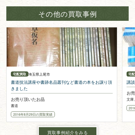
その他の買取事例
埼玉県
上尾市
宅配買取
宅
書道技法講座や書跡名品叢刊など書道の本をお譲り頂
講談
きました
お売
お売り頂いたお品
文庫
書道
20
2016年8月29日
の買取実績
買取事例紹介をみる