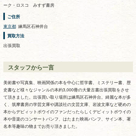
ーク・ロスコ みすず書房
ご住所
東京都
練馬区石神井台
買取方法
出張買取
スタッフから一言
美術書や写真集、映画関係の本を中心に哲学書、ミステリー書、歴
史書など様々なジャンルの本約3,000冊の大量古書出張買取をさせ
て頂きました。出張買い取り場所は練馬区石神井台。綺麗な本が多
く、筑摩書房の学芸文庫や講談社の文芸文庫、岩波文庫など硬めの
本からデビィットボウイのファンだったらしくデビィットボウイの
本や音楽のコンサートパンフ、はたまた映画パンフ、サイン本、署
名本等趣味の物までお売り頂きました。