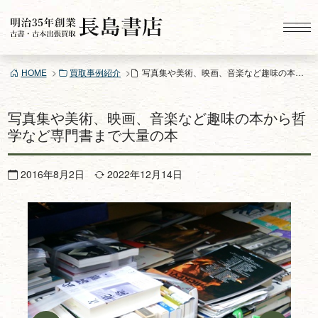
コ
ン
テ
ン
HOME
買取事例紹介
写真集や美術、映画、音楽など趣味の本から哲学など専門書まで大量の本
ツ
へ
ス
写真集や美術、映画、音楽など趣味の本から哲
キ
学など専門書まで大量の本
ッ
プ
2016年8月2日
2022年12月14日