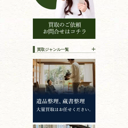
買取ジャンル一覧
江戸時代の
書物
唐本・漢籍・
中国書物・朝鮮本
錦絵・浮世絵・
版画・刷り物
専門書・
学術書
哲学書・思想書
心理学・倫理学