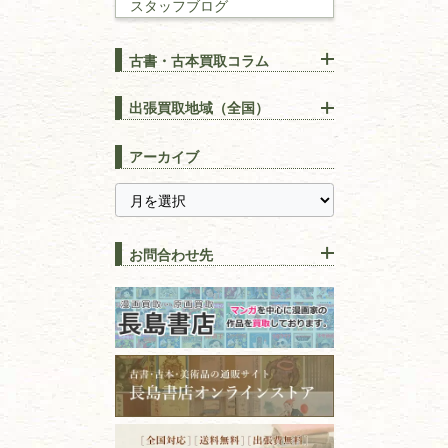
スタッフブログ
建築書
古書・古本買取コラム
漢方・
鍼灸・
東洋医学
【出張買取】古本の大量買取
りOK！効率的に売る方法
出張買取地域（全国）
易学・
占い
宅配買取は古本を送るだけ！
東京都
埼玉県
長島書店の便利な買取サービ
スピリチュアル・
精神世界
アーカイブ
ス
千葉県
神奈川県
【持ち込み買取】店頭で簡単
に古本を売るメリットとは？
静岡県
茨城県
全集・
叢書・
大学出版本
古本を高く売る方法！買取で
栃木県
群馬県
上手な売り方のコツを解説
趣味・
教養
お問合わせ先
山梨県
新潟県
古本の保管方法と劣化する原
長野県
愛知県
因！適切な管理で長持ちさせ
書道
るコツ
石川県
福井県
古本は汚れていると買取でき
拓本・法帖・
碑帖
ない？適切な保管方法とクリ
古本買取専門店 長島書店
福島県
富山県
ーニング！
ISBNコードとは？書籍の識別
〒101-0051
篆刻・印譜
青森県
岩手県
番号の意味と役割を解説
東京都千代田区神田神保町2-5-1
宮城県
秋田県
フリーダイヤル：0120-414-548
価値ある古書を売るポイント
書道具
電話：03-3512-8115
と注意点