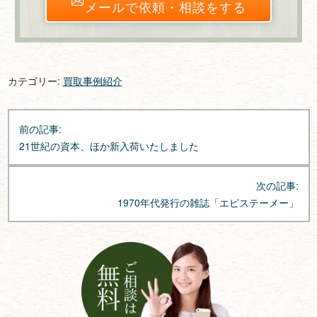
メールで依頼・相談をする
カテゴリー:
買取事例紹介
投
前の記事:
稿
21世紀の資本、ほか新入荷いたしました
ナ
ビ
次の記事:
ゲ
1970年代発行の雑誌「エピステーメー」
ー
シ
ョ
ン