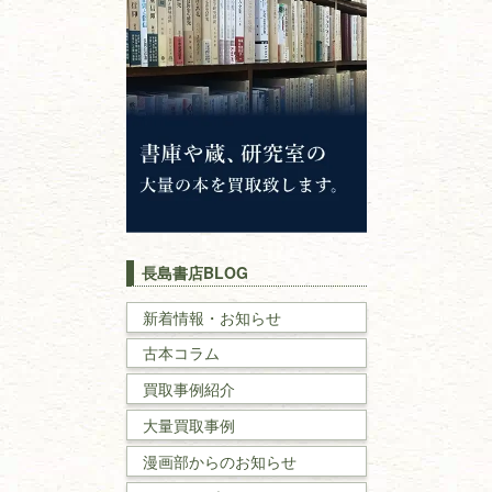
仏教書
神道・神社仏閣
イスラム教
キリスト教
歴史書
世界史・
日本史
長島書店BLOG
戦記・戦史
新着情報・お知らせ
古本コラム
国文学・
国語学
買取事例紹介
理工書
大量買取事例
数学書・
物理学書
漫画部からのお知らせ