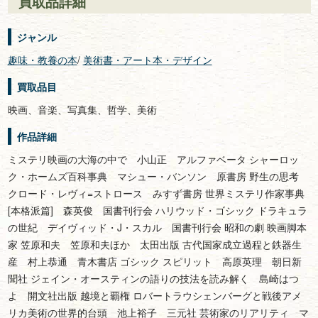
買取品詳細
ジャンル
趣味・教養の本
/
美術書・アート本・デザイン
買取品目
映画、音楽、写真集、哲学、美術
作品詳細
ミステリ映画の大海の中で 小山正 アルファベータ シャーロッ
ク・ホームズ百科事典 マシュー・バンソン 原書房 野生の思考
クロード・レヴィ=ストロース みすず書房 世界ミステリ作家事典
[本格派篇] 森英俊 国書刊行会 ハリウッド・ゴシック ドラキュラ
の世紀 デイヴィッド・J・スカル 国書刊行会 昭和の劇 映画脚本
家 笠原和夫 笠原和夫ほか 太田出版 古代国家成立過程と鉄器生
産 村上恭通 青木書店 ゴシック スピリット 高原英理 朝日新
聞社 ジェイン・オースティンの語りの技法を読み解く 島崎はつ
よ 開文社出版 越境と覇権 ロバートラウシェンバーグと戦後アメ
リカ美術の世界的台頭 池上裕子 三元社 芸術家のリアリティ マ