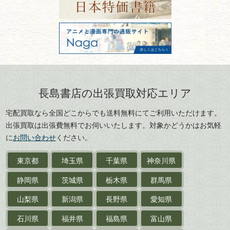
山形県
岐阜県
FAX：03-3512-8116
美術書・アート本・
古物商許可：東京都公安委員会 第
三重県
滋賀県
デザイン本
301028901712号
古物商名称：有限会社長島書店
京都府
大阪府
カメラ・撮影術
兵庫県
奈良県
版画・リトグラフ・
和歌山県
鳥取県
シルクスクリーン
島根県
岡山県
長島書店の出張買取対応エリア
刀剣・
鎧・
甲冑
広島県
山口県
宅配買取なら全国どこからでも送料無料にてご利用いただけます。
武道書・
武術書
徳島県
香川県
出張買取は出張費無料でお伺いいたします。対象かどうかはお気軽
愛媛県
高知県
に
お問い合わせ
ください。
近代文学・
小説・限定本
東京都
埼玉県
千葉県
神奈川県
サイン色紙
静岡県
茨城県
栃木県
群馬県
作家草稿・原稿・
肉筆物
山梨県
新潟県
長野県
愛知県
探偵小説・
推理小説
石川県
福井県
福島県
富山県