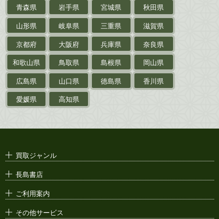
乗物
青森県
岩手県
宮城県
秋田県
鉄道・
電車・
バス
山形県
岐阜県
三重県
滋賀県
戦前・戦中の
紙物・資料
京都府
大阪府
兵庫県
奈良県
絵葉書
和歌山県
鳥取県
島根県
岡山県
支那・満洲・朝鮮・
台湾関係古資料
広島県
山口県
徳島県
香川県
ポスター・チラシ・
カタログ
愛媛県
高知県
映画パンフレット・
演劇ポスター
古い漫画本・
絶版漫画・漫画雑誌
買取ジャンル
漫画原稿・
原画
長島書店
アニメ・
セル画
ご利用案内
その他サービス