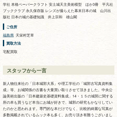
学社 本格ペーパークラフト 安土城天主美術模型 ほか3冊 平凡社
ブッククラブ 永久保存版 レンズが撮らえた幕末日本の城 山川出
版社 日本の城の基礎知識 井上宗和 雄山閣
ご住所
福島県
天栄村芝草
買取方法
宅配買取
スタッフから一言
新人物往来社の「日本城郭大系」や理工学社の「城郭古写真資料集
成」等、お城関係の古書を大量買い取りさせて頂きました。中央公
論美術出版の「日本建築史基礎資料集成」14・１５の城郭に関する
所の本も買うなど本当にお城が好きで、城郭の研究もかなりしてい
たのかと思われます。専門的な本だけでなく、比較的綺麗な写真が
多数掲載されているムック本も多く、お売り頂き有難うございまし