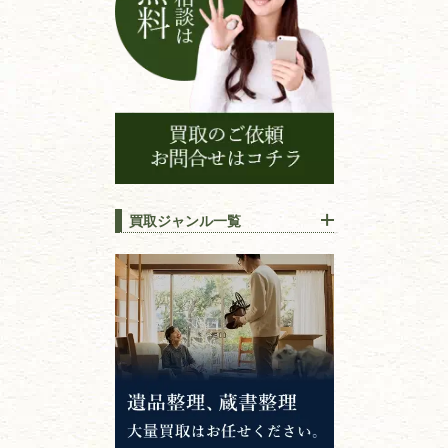
買取ジャンル一覧
江戸時代の
書物
唐本・漢籍・
中国書物・朝鮮本
錦絵・浮世絵・
版画・刷り物
専門書・
学術書
哲学書・思想書