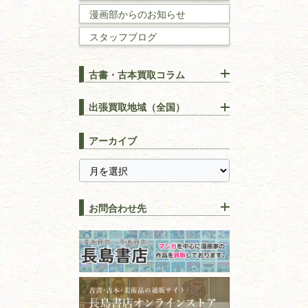
数学書・
物理学書
漫画部からのお知らせ
スタッフブログ
建築書
古書・古本買取コラム
漢方・
鍼灸・
東洋医学
【出張買取】古本の大量買取
りOK！効率的に売る方法
出張買取地域（全国）
易学・
占い
宅配買取は古本を送るだけ！
東京都
埼玉県
長島書店の便利な買取サービ
スピリチュアル・
精神世界
アーカイブ
ス
千葉県
神奈川県
【持ち込み買取】店頭で簡単
に古本を売るメリットとは？
静岡県
茨城県
全集・
叢書・
大学出版本
古本を高く売る方法！買取で
栃木県
群馬県
上手な売り方のコツを解説
趣味・
教養
お問合わせ先
山梨県
新潟県
古本の保管方法と劣化する原
長野県
愛知県
因！適切な管理で長持ちさせ
書道
るコツ
石川県
福井県
古本は汚れていると買取でき
拓本・法帖・
碑帖
ない？適切な保管方法とクリ
古本買取専門店 長島書店
福島県
富山県
ーニング！
ISBNコードとは？書籍の識別
〒101-0051
篆刻・印譜
青森県
岩手県
番号の意味と役割を解説
東京都千代田区神田神保町2-5-1