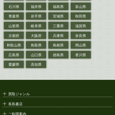
探偵小説・
推理小説
石川県
福井県
福島県
富山県
乗物
青森県
岩手県
宮城県
秋田県
鉄道・
電車・
バス
山形県
岐阜県
三重県
滋賀県
戦前・戦中の
紙物・資料
京都府
大阪府
兵庫県
奈良県
絵葉書
和歌山県
鳥取県
島根県
岡山県
支那・満洲・朝鮮・
台湾関係古資料
広島県
山口県
徳島県
香川県
ポスター・チラシ・
カタログ
愛媛県
高知県
映画パンフレット・
演劇ポスター
古い漫画本・
絶版漫画・漫画雑誌
買取ジャンル
漫画原稿・
原画
長島書店
アニメ・
セル画
ご利用案内