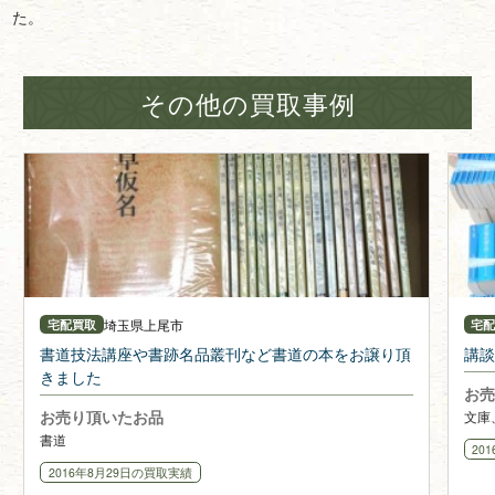
た。
その他の買取事例
埼玉県
上尾市
宅配買取
宅
書道技法講座や書跡名品叢刊など書道の本をお譲り頂
講談
きました
お売
お売り頂いたお品
文庫
書道
20
2016年8月29日
の買取実績