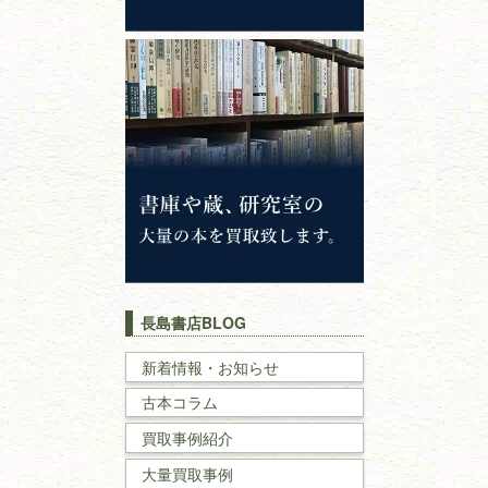
心理学・倫理学
仏教書
神道・神社仏閣
イスラム教
キリスト教
歴史書
世界史・
日本史
長島書店BLOG
戦記・戦史
新着情報・お知らせ
古本コラム
国文学・
国語学
買取事例紹介
理工書
大量買取事例