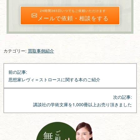
24時間365日いつでもご依頼いただけます
メールで依頼・相談をする
カテゴリー:
買取事例紹介
投
前の記事:
稿
思想家レヴィ＝ストロースに関する本のご紹介
ナ
ビ
次の記事:
ゲ
講談社の学術文庫を1,000冊以上お売り頂きました
ー
シ
ョ
ン