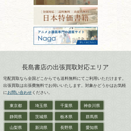
宮城県
秋田県
フリーダイヤル：0120-414-548
価値ある古書を売るポイント
書道具
電話：03-3512-8115
と注意点
山形県
岐阜県
FAX：03-3512-8116
美術書・アート本・
古物商許可：東京都公安委員会 第
三重県
滋賀県
デザイン本
301028901712号
古物商名称：有限会社長島書店
京都府
大阪府
カメラ・撮影術
兵庫県
奈良県
版画・リトグラフ・
和歌山県
鳥取県
シルクスクリーン
島根県
岡山県
長島書店の出張買取対応エリア
刀剣・
鎧・
甲冑
広島県
山口県
宅配買取なら全国どこからでも送料無料にてご利用いただけます。
武道書・
武術書
徳島県
香川県
出張買取は出張費無料でお伺いいたします。対象かどうかはお気軽
愛媛県
高知県
に
お問い合わせ
ください。
近代文学・
小説・限定本
東京都
埼玉県
千葉県
神奈川県
サイン色紙
静岡県
茨城県
栃木県
群馬県
作家草稿・原稿・
肉筆物
山梨県
新潟県
長野県
愛知県