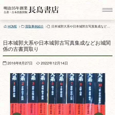
コ
ン
テ
ン
HOME
買取事例紹介
日本城郭大系や日本城郭古写真集成などお城関係の古書買取り
ツ
へ
ス
日本城郭大系や日本城郭古写真集成などお城関
キ
係の古書買取り
ッ
プ
2016年8月27日
2022年12月14日