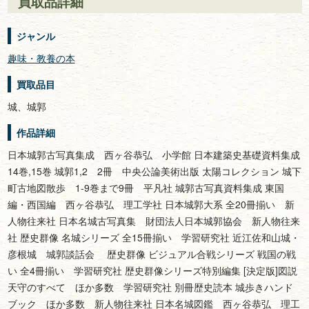
買取品詳細
ジャンル
趣味・教養の本
買取品目
城、城郭
作品詳細
日本城郭古写真集成 西ヶ谷恭弘 小学館 日本建築史基礎資料集成
14巻,15巻 城郭1,2 2冊 中央公論美術出版 太陽コレクション 城下
町古地図散歩 1-9巻まで9冊 平凡社 城郭古写真資料集成 東国
編・西国編 西ヶ谷恭弘 理工学社 日本城郭大系 全20冊揃い 新
人物往来社 日本名城古写真集 財団法人日本城郭協会 新人物往来
社 歴史群像 名城シリーズ 全15冊揃い 学習研究社 近江佐和山城・
彦根城 城郭談話会 歴史群像 ビジュアル合戦シリーズ 戦国の戦
い 全4冊揃い 学習研究社 歴史群像シリーズ特別編集 [決定版]図説
天守のすべて ほか多数 学習研究社 別冊歴史読本 城歩きハンド
ブック ほか多数 新人物往来社 日本名城図鑑 西ヶ谷恭弘 理工