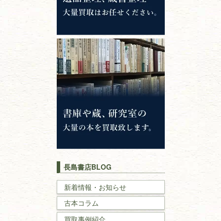
哲学書・思想書
心理学・倫理学
仏教書
神道・神社仏閣
イスラム教
キリスト教
歴史書
世界史・
日本史
長島書店BLOG
戦記・戦史
新着情報・お知らせ
古本コラム
国文学・
国語学
買取事例紹介