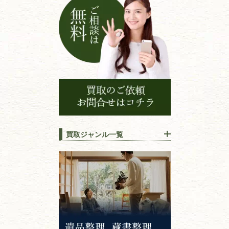
ン
買取ジャンル一覧
江戸時代の
書物
唐本・漢籍・
中国書物・朝鮮本
錦絵・浮世絵・
版画・刷り物
専門書・
学術書