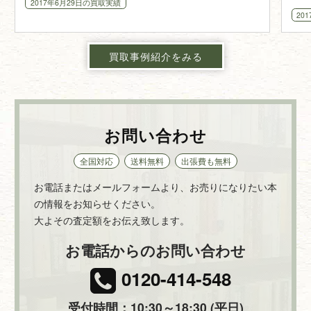
2017年6月29日
の買取実績
筆画
20
買取事例紹介をみる
お問い合わせ
全国対応
送料無料
出張費も無料
お電話またはメールフォームより、お売りになりたい本
の情報をお知らせください。
大よその査定額をお伝え致します。
お電話からのお問い合わせ
0120-414-548
受付時間：10:30～18:30 (平日)