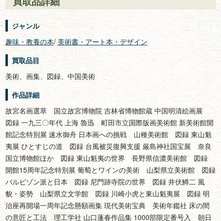
買取品詳細
ジャンル
趣味・教養の本
/
美術書・アート本・デザイン
買取品目
美術、画集、図録、中国美術
作品詳細
故宮名画選萃 国立故宮博物院 吉林省博物館蔵 中国明清絵画展
図録 一九三〇年代 上海 魯迅 町田市立国際版画美術館 新美術館開
館記念特別展 速水御舟 日本画への挑戦 山種美術館 図録 東山魁
夷展 ひとすじの道 図録 台風被災復興支援 厳島神社国宝展 奈良
国立博物館ほか 図録 東山魁夷の世界 長野県信濃美術館 図録
開館15周年記念特別展 葡萄とワインの美術 山梨県立美術館 図録
バルビゾン派と日本 図録 尼門跡寺院の世界 図録 井伏鱒二 風
貌・姿勢 山梨県立文学館 図録 川崎小虎と東山魁夷展 図録 明
治座再開場一周年記念懸額画集 現代美術宝典 美術年鑑社 床の間
の意匠と工法 理工学社 山口蓬春作品集 1000部限定番号入 朝日