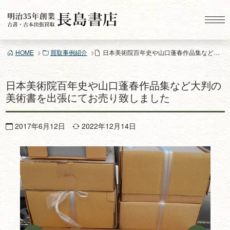
コ
ン
テ
ン
HOME
買取事例紹介
日本美術院百年史や山口蓬春作品集など大判の美術書を出張にてお売り致しました
ツ
へ
ス
日本美術院百年史や山口蓬春作品集など大判の
キ
美術書を出張にてお売り致しました
ッ
プ
2017年6月12日
2022年12月14日