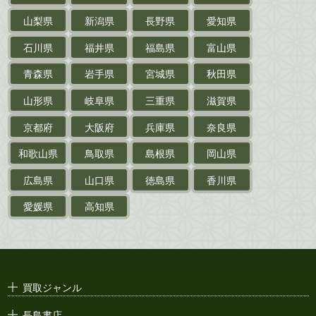
作家草稿・原稿・
肉筆物
山梨県
新潟県
長野県
愛知県
探偵小説・
推理小説
石川県
福井県
福島県
富山県
乗物
青森県
岩手県
宮城県
秋田県
鉄道・
電車・
バス
山形県
岐阜県
三重県
滋賀県
戦前・戦中の
紙物・資料
京都府
大阪府
兵庫県
奈良県
絵葉書
和歌山県
鳥取県
島根県
岡山県
支那・満洲・朝鮮・
台湾関係古資料
広島県
山口県
徳島県
香川県
ポスター・チラシ・
カタログ
愛媛県
高知県
映画パンフレット・
演劇ポスター
古い漫画本・
絶版漫画・漫画雑誌
買取ジャンル
漫画原稿・
原画
長島書店