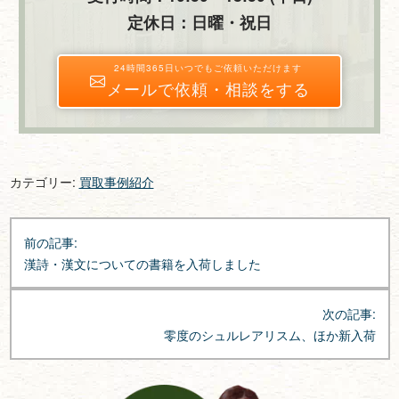
定休日：日曜・祝日
24時間365日いつでもご依頼いただけます
メールで依頼・相談をする
カテゴリー:
買取事例紹介
投
前の記事:
稿
漢詩・漢文についての書籍を入荷しました
ナ
ビ
次の記事:
ゲ
零度のシュルレアリスム、ほか新入荷
ー
シ
ョ