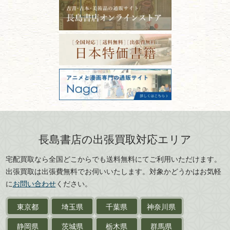
福島県
富山県
ーニング！
ISBNコードとは？書籍の識別
〒101-0051
篆刻・印譜
青森県
岩手県
番号の意味と役割を解説
東京都千代田区神田神保町2-5-1
宮城県
秋田県
フリーダイヤル：0120-414-548
価値ある古書を売るポイント
書道具
電話：03-3512-8115
と注意点
山形県
岐阜県
FAX：03-3512-8116
美術書・アート本・
古物商許可：東京都公安委員会 第
三重県
滋賀県
デザイン本
301028901712号
古物商名称：有限会社長島書店
京都府
大阪府
カメラ・撮影術
兵庫県
奈良県
版画・リトグラフ・
和歌山県
鳥取県
シルクスクリーン
島根県
岡山県
長島書店の出張買取対応エリア
刀剣・
鎧・
甲冑
広島県
山口県
宅配買取なら全国どこからでも送料無料にてご利用いただけます。
武道書・
武術書
徳島県
香川県
出張買取は出張費無料でお伺いいたします。対象かどうかはお気軽
愛媛県
高知県
に
お問い合わせ
ください。
近代文学・
小説・限定本
東京都
埼玉県
千葉県
神奈川県
サイン色紙
静岡県
茨城県
栃木県
群馬県