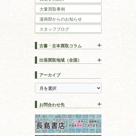
理工書
大量買取事例
数学書・
物理学書
漫画部からのお知らせ
スタッフブログ
建築書
古書・古本買取コラム
漢方・
鍼灸・
東洋医学
【出張買取】古本の大量買取
りOK！効率的に売る方法
出張買取地域（全国）
易学・
占い
宅配買取は古本を送るだけ！
東京都
埼玉県
長島書店の便利な買取サービ
スピリチュアル・
精神世界
アーカイブ
ス
千葉県
神奈川県
【持ち込み買取】店頭で簡単
に古本を売るメリットとは？
静岡県
茨城県
全集・
叢書・
大学出版本
古本を高く売る方法！買取で
栃木県
群馬県
上手な売り方のコツを解説
趣味・
教養
お問合わせ先
山梨県
新潟県
古本の保管方法と劣化する原
長野県
愛知県
因！適切な管理で長持ちさせ
書道
るコツ
石川県
福井県
古本は汚れていると買取でき
拓本・法帖・
碑帖
ない？適切な保管方法とクリ
古本買取専門店 長島書店