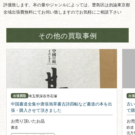
評価致します。本の量やジャンルによっては、豊島区は勿論東京都
全域出張費無料にてお伺い致しますのでお気軽にご相談下さい
その他の買取事例
埼玉県
深谷市石塚
出張買取
出
中国書道全集や唐張旭草書古詩四帖など書道の本を出
古い
張・購入させて頂きました
て購
お売り頂いたお品
お売
書道
鉄道
北方