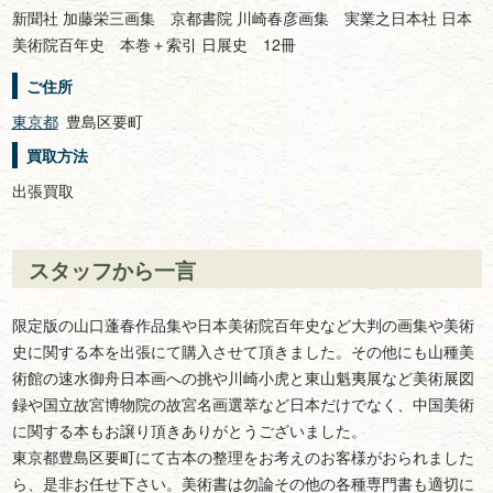
新聞社 加藤栄三画集 京都書院 川崎春彦画集 実業之日本社 日本
美術院百年史 本巻＋索引 日展史 12冊
ご住所
東京都
豊島区要町
買取方法
出張買取
スタッフから一言
限定版の山口蓬春作品集や日本美術院百年史など大判の画集や美術
史に関する本を出張にて購入させて頂きました。その他にも山種美
術館の速水御舟日本画への挑や川崎小虎と東山魁夷展など美術展図
録や国立故宮博物院の故宮名画選萃など日本だけでなく、中国美術
に関する本もお譲り頂きありがとうございました。
東京都豊島区要町にて古本の整理をお考えのお客様がおられました
ら、是非お任せ下さい。美術書は勿論その他の各種専門書も適切に