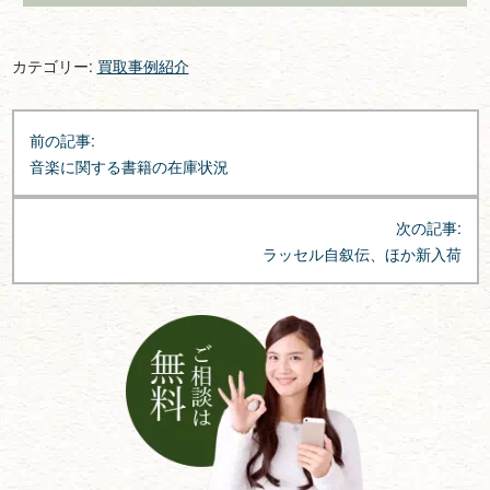
カテゴリー:
買取事例紹介
投
前の記事:
稿
音楽に関する書籍の在庫状況
ナ
ビ
次の記事:
ゲ
ラッセル自叙伝、ほか新入荷
ー
シ
ョ
ン