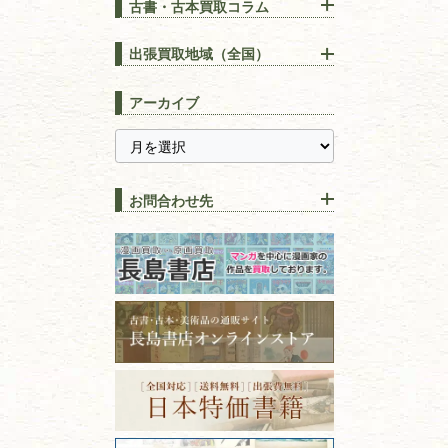
古書・古本買取コラム
漢方・
鍼灸・
東洋医学
【出張買取】古本の大量買取
りOK！効率的に売る方法
出張買取地域（全国）
易学・
占い
宅配買取は古本を送るだけ！
東京都
埼玉県
長島書店の便利な買取サービ
スピリチュアル・
精神世界
アーカイブ
ス
千葉県
神奈川県
【持ち込み買取】店頭で簡単
に古本を売るメリットとは？
静岡県
茨城県
全集・
叢書・
大学出版本
古本を高く売る方法！買取で
栃木県
群馬県
上手な売り方のコツを解説
趣味・
教養
お問合わせ先
山梨県
新潟県
古本の保管方法と劣化する原
長野県
愛知県
因！適切な管理で長持ちさせ
書道
るコツ
石川県
福井県
古本は汚れていると買取でき
拓本・法帖・
碑帖
ない？適切な保管方法とクリ
古本買取専門店 長島書店
福島県
富山県
ーニング！
ISBNコードとは？書籍の識別
〒101-0051
篆刻・印譜
青森県
岩手県
番号の意味と役割を解説
東京都千代田区神田神保町2-5-1
宮城県
秋田県
フリーダイヤル：0120-414-548
価値ある古書を売るポイント
書道具
電話：03-3512-8115
と注意点
山形県
岐阜県
FAX：03-3512-8116
美術書・アート本・
古物商許可：東京都公安委員会 第
三重県
滋賀県
デザイン本