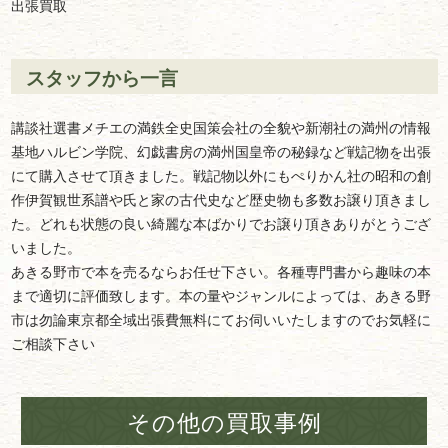
出張買取
スタッフから一言
講談社選書メチエの満鉄全史国策会社の全貌や新潮社の満州の情報
基地ハルビン学院、幻戯書房の満州国皇帝の秘録など戦記物を出張
にて購入させて頂きました。戦記物以外にもぺりかん社の昭和の創
作伊賀観世系譜や氏と家の古代史など歴史物も多数お譲り頂きまし
た。どれも状態の良い綺麗な本ばかりでお譲り頂きありがとうござ
いました。
あきる野市で本を売るならお任せ下さい。各種専門書から趣味の本
まで適切に評価致します。本の量やジャンルによっては、あきる野
市は勿論東京都全域出張費無料にてお伺いいたしますのでお気軽に
ご相談下さい
その他の買取事例