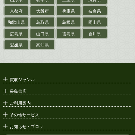
戦前・戦中の
紙物・資料
京都府
大阪府
兵庫県
奈良県
絵葉書
和歌山県
鳥取県
島根県
岡山県
支那・満洲・朝鮮・
台湾関係古資料
広島県
山口県
徳島県
香川県
ポスター・チラシ・
カタログ
愛媛県
高知県
映画パンフレット・
演劇ポスター
古い漫画本・
絶版漫画・漫画雑誌
買取ジャンル
漫画原稿・
原画
長島書店
アニメ・
セル画
ご利用案内
その他サービス
お知らせ・ブログ