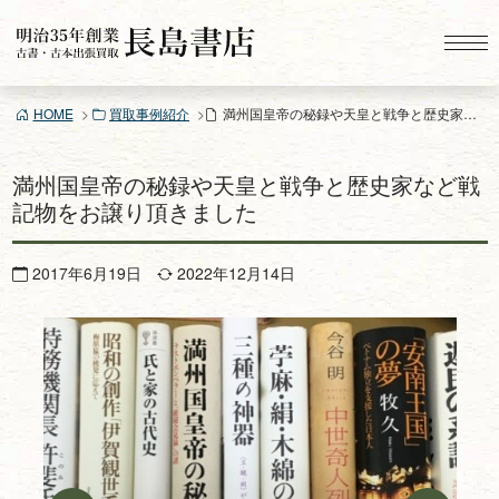
コ
ン
テ
ン
HOME
買取事例紹介
満州国皇帝の秘録や天皇と戦争と歴史家など戦記物をお譲り頂きました
ツ
へ
ス
満州国皇帝の秘録や天皇と戦争と歴史家など戦
キ
記物をお譲り頂きました
ッ
プ
2017年6月19日
2022年12月14日