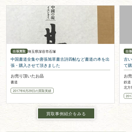
埼玉県
深谷市石塚
出張買取
出
中国書道全集や唐張旭草書古詩四帖など書道の本を出
古い
張・購入させて頂きました
て購
お売り頂いたお品
お売
書道
鉄道
北方
2017年6月29日
の買取実績
筆画
20
買取事例紹介をみる