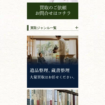
買取ジャンル一覧
江戸時代の
書物
唐本・漢籍・
中国書物・朝鮮本
錦絵・浮世絵・
版画・刷り物
専門書・
学術書
哲学書・思想書
心理学・倫理学
仏教書