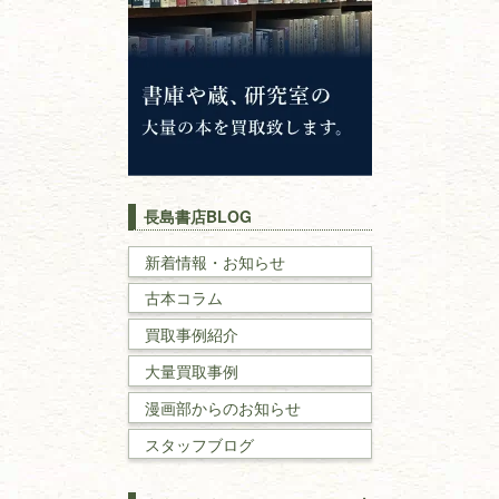
神道・神社仏閣
イスラム教
キリスト教
歴史書
世界史・
日本史
長島書店BLOG
戦記・戦史
新着情報・お知らせ
古本コラム
国文学・
国語学
買取事例紹介
理工書
大量買取事例
数学書・
物理学書
漫画部からのお知らせ
スタッフブログ
建築書