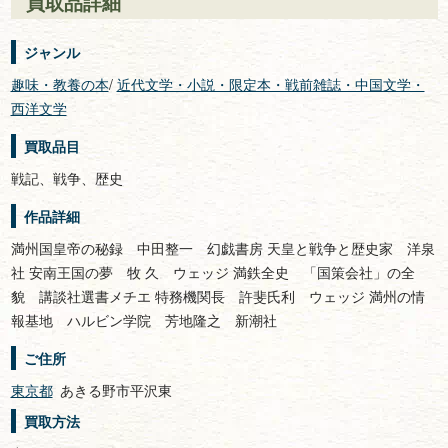
買取品詳細
ジャンル
趣味・教養の本
/
近代文学・小説・限定本・戦前雑誌・中国文学・
西洋文学
買取品目
戦記、戦争、歴史
作品詳細
満州国皇帝の秘録 中田整一 幻戯書房 天皇と戦争と歴史家 洋泉
社 安南王国の夢 牧 久 ウェッジ 満鉄全史 「国策会社」の全
貌 講談社選書メチエ 特務機関長 許斐氏利 ウェッジ 満州の情
報基地 ハルビン学院 芳地隆之 新潮社
ご住所
東京都
あきる野市平沢東
買取方法