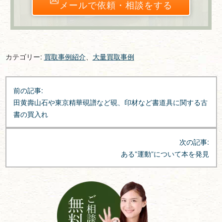
メールで依頼・相談をする
カテゴリー:
買取事例紹介
、
大量買取事例
投
前の記事:
稿
田黄壽山石や東京精華硯譜など硯、印材など書道具に関する古
ナ
書の買入れ
ビ
ゲ
次の記事:
ー
ある”運動”について本を発見
シ
ョ
ン