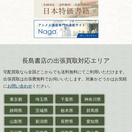
宮城県
秋田県
フリーダイヤル：0120-414-548
価値ある古書を売るポイント
書道具
電話：03-3512-8115
と注意点
山形県
岐阜県
FAX：03-3512-8116
美術書・アート本・
古物商許可：東京都公安委員会 第
三重県
滋賀県
デザイン本
301028901712号
古物商名称：有限会社長島書店
京都府
大阪府
カメラ・撮影術
兵庫県
奈良県
版画・リトグラフ・
和歌山県
鳥取県
シルクスクリーン
島根県
岡山県
長島書店の出張買取対応エリア
刀剣・
鎧・
甲冑
広島県
山口県
宅配買取なら全国どこからでも送料無料にてご利用いただけます。
武道書・
武術書
徳島県
香川県
出張買取は出張費無料でお伺いいたします。対象かどうかはお気軽
愛媛県
高知県
に
お問い合わせ
ください。
近代文学・
小説・限定本
東京都
埼玉県
千葉県
神奈川県
サイン色紙
静岡県
茨城県
栃木県
群馬県
作家草稿・原稿・
肉筆物
山梨県
新潟県
長野県
愛知県
探偵小説・
推理小説