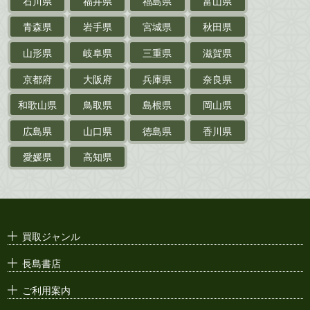
石川県
福井県
福島県
富山県
乗物
青森県
岩手県
宮城県
秋田県
鉄道・
電車・
バス
山形県
岐阜県
三重県
滋賀県
戦前・戦中の
紙物・資料
京都府
大阪府
兵庫県
奈良県
絵葉書
和歌山県
鳥取県
島根県
岡山県
支那・満洲・朝鮮・
台湾関係古資料
広島県
山口県
徳島県
香川県
ポスター・チラシ・
カタログ
愛媛県
高知県
映画パンフレット・
演劇ポスター
古い漫画本・
絶版漫画・漫画雑誌
買取ジャンル
漫画原稿・
原画
長島書店
アニメ・
セル画
ご利用案内