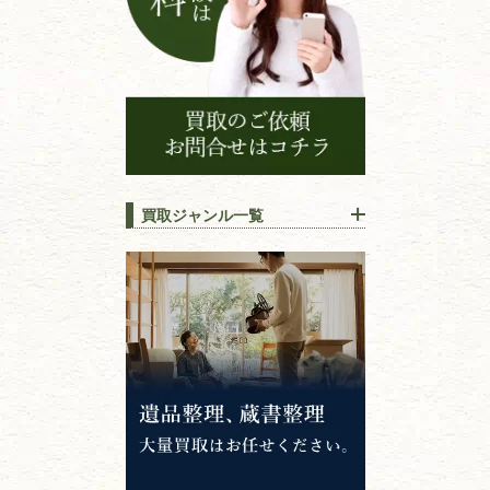
買取ジャンル一覧
江戸時代の
書物
唐本・漢籍・
中国書物・朝鮮本
錦絵・浮世絵・
版画・刷り物
専門書・
学術書
哲学書・思想書