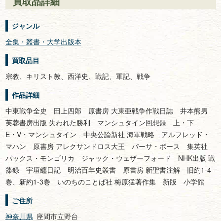
買取品詳細
ジャンル
全集・叢書・大学出版本
買取品目
宗教、キリスト教、西洋史、戦記、軍記、戦争
作品詳細
中東戦争全史 田上四郎 原書房 大東亜戦争作戦日誌 井本熊男
芙蓉書房出版 失われた勝利 マンシュタイン回想録 上・下
E・V・マンシュタイン 中央公論新社 海軍戦略 アルフレッド・
マハン 原書房 アレクサンドロス大王 パーサ・ボース 集英社
パックス・モンゴリカ ジャック・ウェザーフォード NHK出版 戦
藻録 宇垣纒日記 明治百年史叢書 原書房 新聖書注解 旧約1-4
巻、新約1-3巻 いのちのことば社 梅原猛著作集 新版 小学館
ご住所
神奈川県
座間市立野台