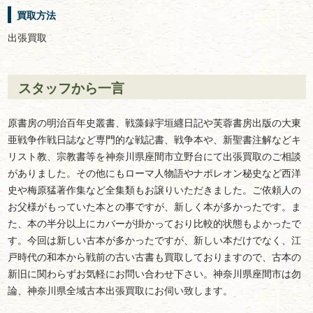
買取方法
出張買取
スタッフから一言
原書房の明治百年史叢書、戦藻録宇垣纒日記や芙蓉書房出版の大東
亜戦争作戦日誌など専門的な戦記書、戦争本や、新聖書注解などキ
リスト教、宗教書等を神奈川県座間市立野台にて出張買取のご相談
がありました。その他にもローマ人物語やナポレオン秘史など西洋
史や梅原猛著作集など全集類もお譲りいただきました。ご依頼人の
お父様がもっていた本との事ですが、新しく本が多かったです。ま
た、本の半分以上にカバーが掛かっており比較的状態もよかったで
す。今回は新しい古本が多かったですが、新しい本だけでなく、江
戸時代の和本から戦前の古い古書も買取しておりますので、古本の
新旧に関わらずお気軽にお問い合わせ下さい。神奈川県座間市は勿
論、神奈川県全域古本出張買取にお伺い致します。