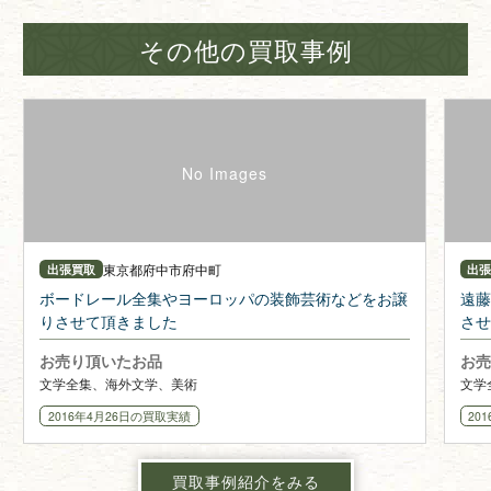
その他の買取事例
東京都
府中市府中町
出張買取
出
ボードレール全集やヨーロッパの装飾芸術などをお譲
遠藤
りさせて頂きました
させ
お売り頂いたお品
お売
文学全集、海外文学、美術
文学
2016年4月26日
の買取実績
20
買取事例紹介をみる