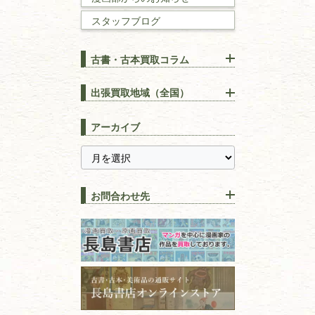
スタッフブログ
建築書
古書・古本買取コラム
漢方・
鍼灸・
東洋医学
【出張買取】古本の大量買取
りOK！効率的に売る方法
出張買取地域（全国）
易学・
占い
宅配買取は古本を送るだけ！
東京都
埼玉県
長島書店の便利な買取サービ
スピリチュアル・
精神世界
アーカイブ
ス
千葉県
神奈川県
【持ち込み買取】店頭で簡単
に古本を売るメリットとは？
静岡県
茨城県
全集・
叢書・
大学出版本
古本を高く売る方法！買取で
栃木県
群馬県
上手な売り方のコツを解説
趣味・
教養
お問合わせ先
山梨県
新潟県
古本の保管方法と劣化する原
長野県
愛知県
因！適切な管理で長持ちさせ
書道
るコツ
石川県
福井県
古本は汚れていると買取でき
拓本・法帖・
碑帖
ない？適切な保管方法とクリ
古本買取専門店 長島書店
福島県
富山県
ーニング！
ISBNコードとは？書籍の識別
〒101-0051
篆刻・印譜
青森県
岩手県
番号の意味と役割を解説
東京都千代田区神田神保町2-5-1