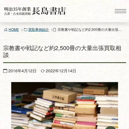
コ
ン
テ
ン
HOME
買取事例紹介
宗教書や戦記など約2,500冊の大量出張買取相談
ツ
へ
ス
宗教書や戦記など約2,500冊の大量出張買取相
キ
談
ッ
プ
2016年4月12日
2022年12月14日