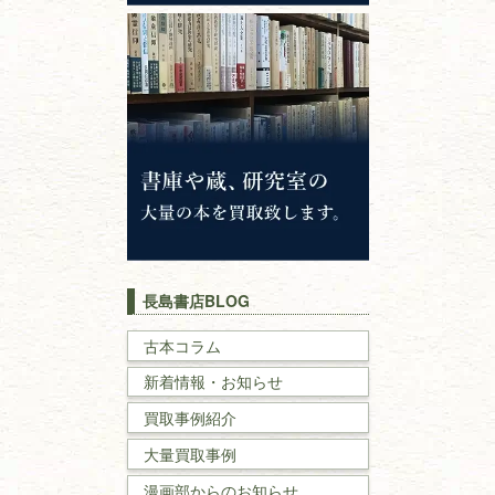
心理学・倫理学
仏教書
神道・神社仏閣
イスラム教
キリスト教
歴史書
世界史・
日本史
長島書店BLOG
戦記・戦史
古本コラム
新着情報・お知らせ
国文学・
国語学
買取事例紹介
理工書
大量買取事例
数学書・
物理学書
漫画部からのお知らせ