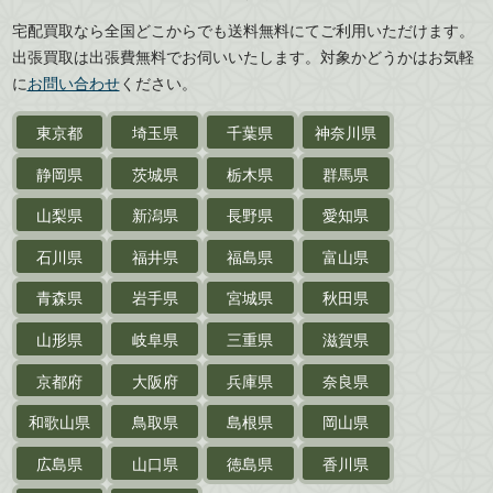
広島県
山口県
宅配買取なら全国どこからでも送料無料にてご利用いただけます。
武道書・
武術書
徳島県
香川県
出張買取は出張費無料でお伺いいたします。対象かどうかはお気軽
愛媛県
高知県
に
お問い合わせ
ください。
近代文学・
小説・限定本
東京都
埼玉県
千葉県
神奈川県
サイン色紙
静岡県
茨城県
栃木県
群馬県
作家草稿・原稿・
肉筆物
山梨県
新潟県
長野県
愛知県
探偵小説・
推理小説
石川県
福井県
福島県
富山県
乗物
青森県
岩手県
宮城県
秋田県
鉄道・
電車・
バス
山形県
岐阜県
三重県
滋賀県
戦前・戦中の
紙物・資料
京都府
大阪府
兵庫県
奈良県
絵葉書
和歌山県
鳥取県
島根県
岡山県
支那・満洲・朝鮮・
台湾関係古資料
広島県
山口県
徳島県
香川県