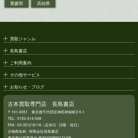
ポスター・チラシ・
カタログ
愛媛県
高知県
映画パンフレット・
演劇ポスター
古い漫画本・
絶版漫画・漫画雑誌
買取ジャンル
漫画原稿・
原画
長島書店
アニメ・
セル画
ご利用案内
その他サービス
お知らせ・ブログ
古本買取専門店 長島書店
〒101-0051 東京都千代田区神田神保町2-5-1
TEL : 0120-414-548
FAX : 03-3512-8116（定休日 : 日曜・祝日）
古物商名称 : 有限会社長島書店
東京都公安委員会 第301028901712号