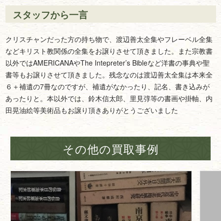
スタッフから一言
クリスチャンだった方の持ち物で、渡辺善太全集やフレーベル全集
などキリスト教関係の全集をお譲りさせて頂きました。また宗教書
以外ではAMERICANAやThe Intepreter’s Bibleなど洋書の事典や聖
書等もお譲りさせて頂きました。残念なのは渡辺善太全集は本来全
６＋補遺の7冊なのですが、補遺がなかったり、記名、書き込みが
あったりと。本以外では、鈴木信太郎、里見弴等の書画や掛軸、内
田晃油絵等美術品もお譲り頂きありがとうございました
その他の買取事例