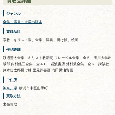
買取品詳細
ジャンル
全集・叢書・大学出版本
買取品目
宗教、キリスト教、全集、洋書、掛け軸、絵画
作品詳細
渡辺善太全集 キリスト教新聞 フレーベル全集 全５ 玉川大学出
版部 内村鑑三全集 全４０ 岩波書店 外村繁全集 全６ 講談社
鈴木信太郎掛け軸 里見弴書画 内田晃油彩画
ご住所
神奈川県
横浜市中区山手町
買取方法
出張買取