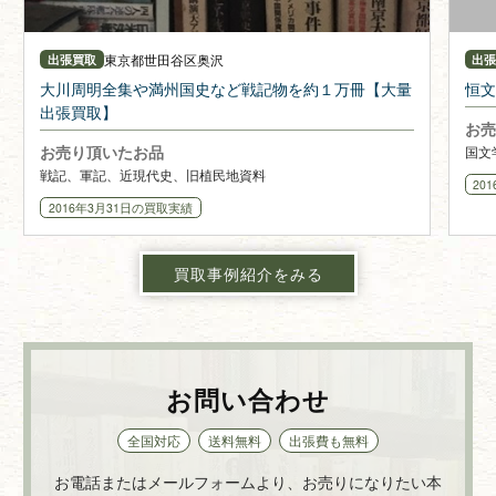
東京都
世田谷区奥沢
出張買取
出
大川周明全集や満州国史など戦記物を約１万冊【大量
恒文
出張買取】
お売
お売り頂いたお品
国文
戦記、軍記、近現代史、旧植民地資料
20
2016年3月31日
の買取実績
買取事例紹介をみる
お問い合わせ
全国対応
送料無料
出張費も無料
お電話またはメールフォームより、お売りになりたい本