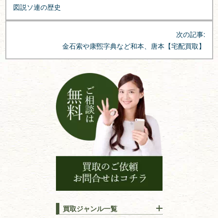
稿
図説ソ連の歴史
ナ
ビ
次の記事:
ゲ
金石索や康煕字典など和本、唐本【宅配買取】
ー
シ
ョ
ン
買取ジャンル一覧