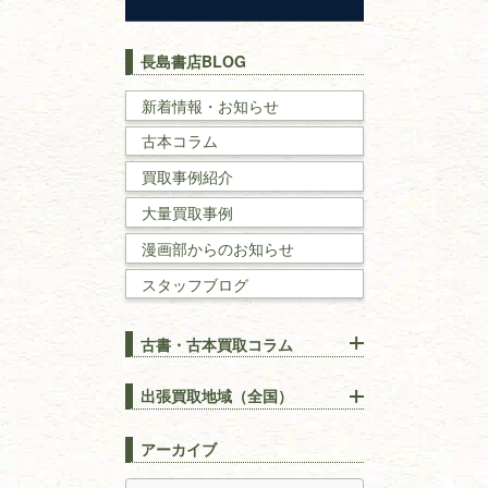
歴史書
世界史・
日本史
長島書店BLOG
戦記・戦史
新着情報・お知らせ
古本コラム
国文学・
国語学
買取事例紹介
理工書
大量買取事例
数学書・
物理学書
漫画部からのお知らせ
スタッフブログ
建築書
古書・古本買取コラム
漢方・
鍼灸・
東洋医学
【出張買取】古本の大量買取
りOK！効率的に売る方法
出張買取地域（全国）
易学・
占い
宅配買取は古本を送るだけ！
東京都
埼玉県
長島書店の便利な買取サービ
スピリチュアル・
精神世界
アーカイブ
ス
千葉県
神奈川県
【持ち込み買取】店頭で簡単