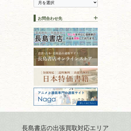
に古本を売るメリットとは？
静岡県
茨城県
全集・
叢書・
大学出版本
古本を高く売る方法！買取で
栃木県
群馬県
上手な売り方のコツを解説
趣味・
教養
お問合わせ先
山梨県
新潟県
古本の保管方法と劣化する原
長野県
愛知県
因！適切な管理で長持ちさせ
書道
るコツ
石川県
福井県
古本は汚れていると買取でき
拓本・法帖・
碑帖
ない？適切な保管方法とクリ
古本買取専門店 長島書店
福島県
富山県
ーニング！
ISBNコードとは？書籍の識別
〒101-0051
篆刻・印譜
青森県
岩手県
番号の意味と役割を解説
東京都千代田区神田神保町2-5-1
宮城県
秋田県
フリーダイヤル：0120-414-548
価値ある古書を売るポイント
書道具
電話：03-3512-8115
と注意点
山形県
岐阜県
FAX：03-3512-8116
美術書・アート本・
古物商許可：東京都公安委員会 第
三重県
滋賀県
デザイン本
301028901712号
古物商名称：有限会社長島書店
京都府
大阪府
カメラ・撮影術
兵庫県
奈良県
版画・リトグラフ・
和歌山県
鳥取県
シルクスクリーン
島根県
岡山県
長島書店の出張買取対応エリア
刀剣・
鎧・
甲冑