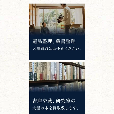
江戸時代の
書物
唐本・漢籍・
中国書物・朝鮮本
錦絵・浮世絵・
版画・刷り物
専門書・
学術書
哲学書・思想書
心理学・倫理学
仏教書
神道・神社仏閣
イスラム教
キリスト教