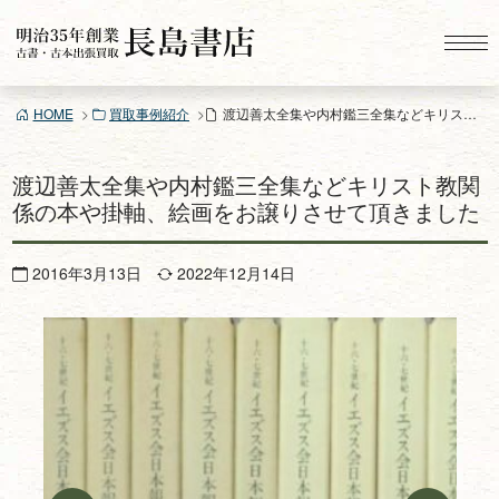
コ
ン
テ
ン
HOME
買取事例紹介
渡辺善太全集や内村鑑三全集などキリスト教関係の本や掛軸、絵画をお譲りさせて頂きました
ツ
へ
ス
渡辺善太全集や内村鑑三全集などキリスト教関
キ
係の本や掛軸、絵画をお譲りさせて頂きました
ッ
プ
2016年3月13日
2022年12月14日