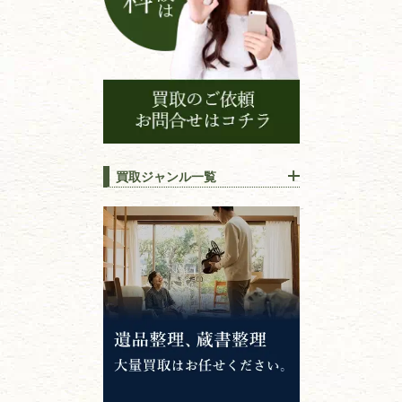
買取ジャンル一覧
江戸時代の
書物
唐本・漢籍・
中国書物・朝鮮本
錦絵・浮世絵・
版画・刷り物
専門書・
学術書
哲学書・思想書