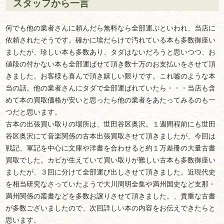
スタッフから一言
何でも他の業者さんに頼んだら無料なら全部運ぶといわれ、当店に
依頼されたそうです。確かに埃だらけで汚れている本も多数御座い
ましたが、珍しい本も多数あり、タダはないだろうと思いつつ、お
値段の付かない本も全部運ばせて頂き数十万のお支払いをさせて頂
きました。お客様も喜んで頂き嬉しい限りです。これ嘘のような本
当の話。他の業者さんにタダで全部運ばれていたら・・・当店も含
めて本の買取価格が安いと思ったら他の業者をあたってみるのも一
つだと思います。
古本の出張買い取りの場所は、世田谷区奥沢。１週間程前にも世田
谷区奥沢にて音楽関係の古本出張買取させて頂きましたが、今回は
戦記、軍記を中心に文庫や洋書を合わせると約１万差冊の大量古書
買取でした。カビが生えていて買い取りが難しい古本も多数御座い
ましたが、３回に分けて全部運び出しさせて頂きました。近現代史
を相当研究なさっていたようで大川周明全集や満州国史など支那・
満州関係の叢書などを多数お譲りさせて頂きました。、貴重な古書
が多数ございましたので、次回詳しい本の内容をお伝えできたらと
思います。