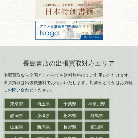
宮城県
秋田県
フリーダイヤル：0120-414-548
価値ある古書を売るポイント
書道具
電話：03-3512-8115
と注意点
山形県
岐阜県
FAX：03-3512-8116
美術書・アート本・
古物商許可：東京都公安委員会 第
三重県
滋賀県
デザイン本
301028901712号
古物商名称：有限会社長島書店
京都府
大阪府
カメラ・撮影術
兵庫県
奈良県
版画・リトグラフ・
和歌山県
鳥取県
シルクスクリーン
島根県
岡山県
長島書店の出張買取対応エリア
刀剣・
鎧・
甲冑
広島県
山口県
宅配買取なら全国どこからでも送料無料にてご利用いただけます。
武道書・
武術書
徳島県
香川県
出張買取は出張費無料でお伺いいたします。対象かどうかはお気軽
愛媛県
高知県
に
お問い合わせ
ください。
近代文学・
小説・限定本
東京都
埼玉県
千葉県
神奈川県
サイン色紙
静岡県
茨城県
栃木県
群馬県
作家草稿・原稿・
肉筆物
山梨県
新潟県
長野県
愛知県
探偵小説・
推理小説