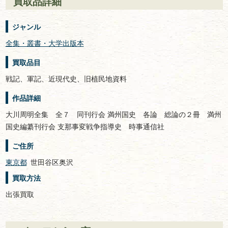
買取品詳細
ジャンル
全集・叢書・大学出版本
買取品目
戦記、軍記、近現代史、旧植民地資料
作品詳細
大川周明全集 全７ 同刊行会 満州国史 各論 総論の２冊 満州
国史編纂刊行会 支那事変戦争指導史 時事通信社
ご住所
東京都
世田谷区奥沢
買取方法
出張買取