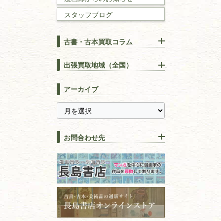
スタッフブログ
建築書
古書・古本買取コラム
漢方・
鍼灸・
東洋医学
【出張買取】古本の大量買取
りOK！効率的に売る方法
出張買取地域（全国）
易学・
占い
宅配買取は古本を送るだけ！
東京都
埼玉県
長島書店の便利な買取サービ
スピリチュアル・
精神世界
アーカイブ
ス
千葉県
神奈川県
【持ち込み買取】店頭で簡単
に古本を売るメリットとは？
静岡県
茨城県
全集・
叢書・
大学出版本
古本を高く売る方法！買取で
栃木県
群馬県
上手な売り方のコツを解説
趣味・
教養
お問合わせ先
山梨県
新潟県
古本の保管方法と劣化する原
長野県
愛知県
因！適切な管理で長持ちさせ
書道
るコツ
石川県
福井県
古本は汚れていると買取でき
拓本・法帖・
碑帖
ない？適切な保管方法とクリ
古本買取専門店 長島書店
福島県
富山県
ーニング！
ISBNコードとは？書籍の識別
〒101-0051
篆刻・印譜
青森県
岩手県
番号の意味と役割を解説
東京都千代田区神田神保町2-5-1