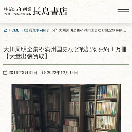
コ
ン
テ
ン
HOME
買取事例紹介
大川周明全集や満州国史など戦記物を約１万冊【大量出張買取】
ツ
へ
ス
大川周明全集や満州国史など戦記物を約１万冊
キ
【大量出張買取】
ッ
プ
2016年3月31日
2022年12月14日