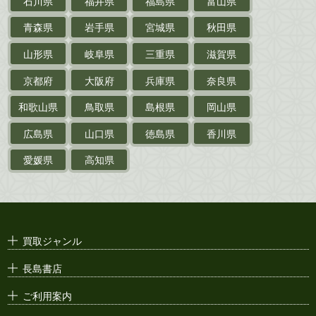
石川県
福井県
福島県
富山県
乗物
青森県
岩手県
宮城県
秋田県
鉄道・
電車・
バス
山形県
岐阜県
三重県
滋賀県
戦前・戦中の
紙物・資料
京都府
大阪府
兵庫県
奈良県
絵葉書
和歌山県
鳥取県
島根県
岡山県
支那・満洲・朝鮮・
台湾関係古資料
広島県
山口県
徳島県
香川県
ポスター・チラシ・
カタログ
愛媛県
高知県
映画パンフレット・
演劇ポスター
古い漫画本・
絶版漫画・漫画雑誌
買取ジャンル
漫画原稿・
原画
長島書店
アニメ・
セル画
ご利用案内