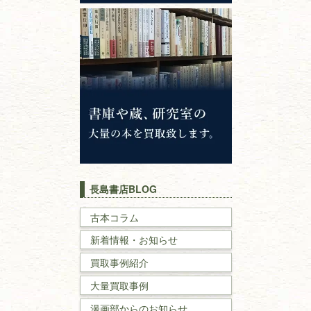
心理学・倫理学
仏教書
神道・神社仏閣
イスラム教
キリスト教
歴史書
世界史・
日本史
長島書店BLOG
戦記・戦史
古本コラム
新着情報・お知らせ
国文学・
国語学
買取事例紹介
理工書
大量買取事例
数学書・
物理学書
漫画部からのお知らせ