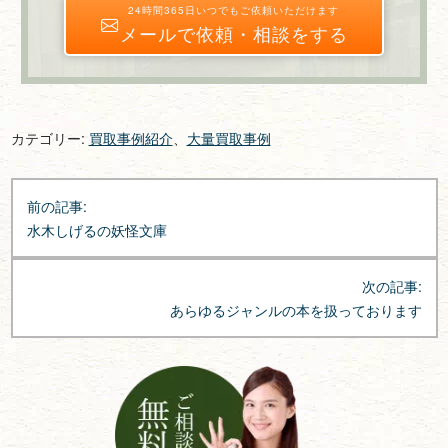
24時間365日いつでもご依頼いただけます
メールで依頼・相談をする
カテゴリー:
買取事例紹介
、
大量買取事例
投
前の記事:
稿
水木しげるの妖怪文庫
ナ
ビ
次の記事:
ゲ
あらゆるジャンルの本を扱っております
ー
シ
ョ
ン