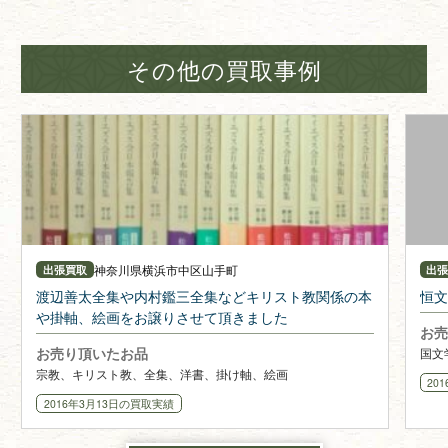
その他の買取事例
神奈川県
横浜市中区山手町
出張買取
出
渡辺善太全集や内村鑑三全集などキリスト教関係の本
恒文
や掛軸、絵画をお譲りさせて頂きました
お売
お売り頂いたお品
国文
宗教、キリスト教、全集、洋書、掛け軸、絵画
20
2016年3月13日
の買取実績