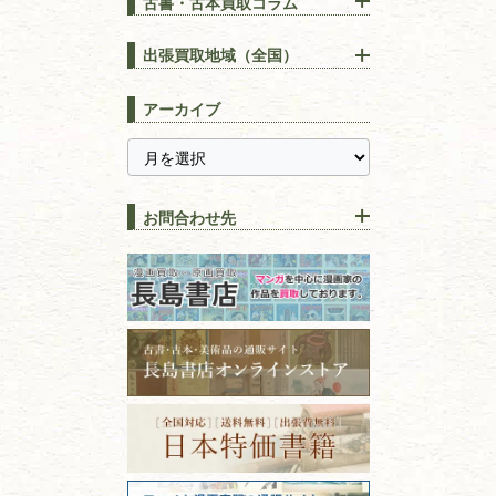
古書・古本買取コラム
漢方・
鍼灸・
東洋医学
【出張買取】古本の大量買取
りOK！効率的に売る方法
出張買取地域（全国）
易学・
占い
宅配買取は古本を送るだけ！
東京都
埼玉県
長島書店の便利な買取サービ
スピリチュアル・
精神世界
アーカイブ
ス
千葉県
神奈川県
【持ち込み買取】店頭で簡単
に古本を売るメリットとは？
静岡県
茨城県
全集・
叢書・
大学出版本
古本を高く売る方法！買取で
栃木県
群馬県
上手な売り方のコツを解説
趣味・
教養
お問合わせ先
山梨県
新潟県
古本の保管方法と劣化する原
長野県
愛知県
因！適切な管理で長持ちさせ
書道
るコツ
石川県
福井県
古本は汚れていると買取でき
拓本・法帖・
碑帖
ない？適切な保管方法とクリ
古本買取専門店 長島書店
福島県
富山県
ーニング！
ISBNコードとは？書籍の識別
〒101-0051
篆刻・印譜
青森県
岩手県
番号の意味と役割を解説
東京都千代田区神田神保町2-5-1
宮城県
秋田県
フリーダイヤル：0120-414-548
価値ある古書を売るポイント
書道具
電話：03-3512-8115
と注意点
山形県
岐阜県
FAX：03-3512-8116
美術書・アート本・
古物商許可：東京都公安委員会 第
三重県
滋賀県
デザイン本
301028901712号