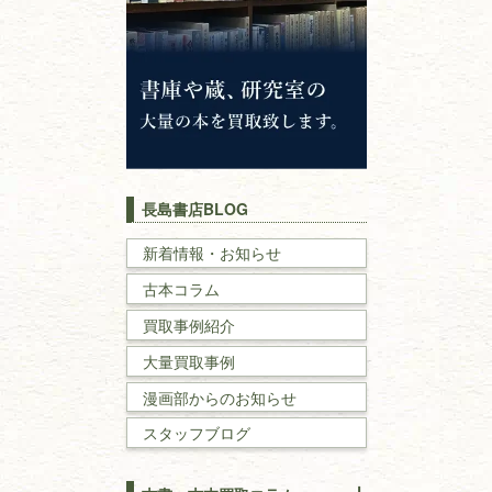
神道・神社仏閣
イスラム教
キリスト教
歴史書
世界史・
日本史
長島書店BLOG
戦記・戦史
新着情報・お知らせ
古本コラム
国文学・
国語学
買取事例紹介
理工書
大量買取事例
数学書・
物理学書
漫画部からのお知らせ
スタッフブログ
建築書