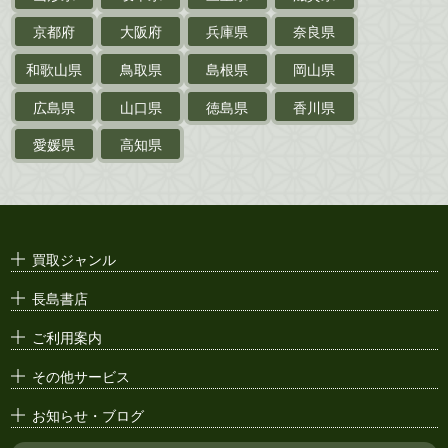
京都府
大阪府
兵庫県
奈良県
絵葉書
和歌山県
鳥取県
島根県
岡山県
支那・満洲・朝鮮・
台湾関係古資料
広島県
山口県
徳島県
香川県
ポスター・チラシ・
カタログ
愛媛県
高知県
映画パンフレット・
演劇ポスター
古い漫画本・
絶版漫画・漫画雑誌
買取ジャンル
漫画原稿・
原画
長島書店
アニメ・
セル画
ご利用案内
その他サービス
お知らせ・ブログ