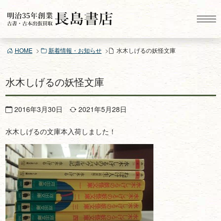
コ
ン
テ
ン
HOME
新着情報・お知らせ
水木しげるの妖怪文庫
ツ
へ
ス
水木しげるの妖怪文庫
キ
ッ
2016年3月30日
2021年5月28日
プ
水木しげるの文庫本入荷しました！