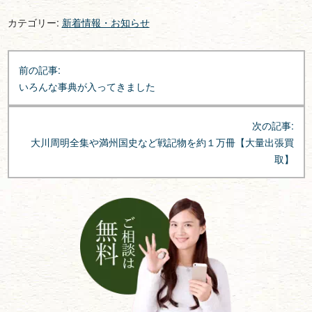
カテゴリー:
新着情報・お知らせ
投
前の記事:
稿
いろんな事典が入ってきました
ナ
ビ
次の記事:
ゲ
大川周明全集や満州国史など戦記物を約１万冊【大量出張買
ー
取】
シ
ョ
ン