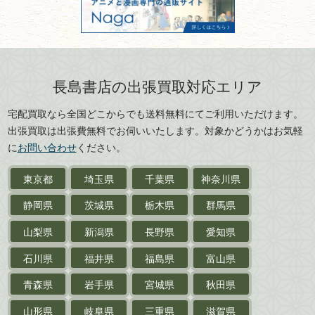
古物商名称：有限会社長島書店
京都府
大阪府
カメラ・撮影術
兵庫県
奈良県
版画・リトグラフ・
和歌山県
鳥取県
シルクスクリーン
島根県
岡山県
長島書店の出張買取対応エリア
刀剣・
鎧・
甲冑
広島県
山口県
宅配買取なら全国どこからでも送料無料にてご利用いただけます。
武道書・
武術書
徳島県
香川県
出張買取は出張費無料でお伺いいたします。対象かどうかはお気軽
愛媛県
高知県
に
お問い合わせ
ください。
近代文学・
小説・限定本
東京都
埼玉県
千葉県
神奈川県
サイン色紙
静岡県
茨城県
栃木県
群馬県
作家草稿・原稿・
肉筆物
山梨県
新潟県
長野県
愛知県
探偵小説・
推理小説
石川県
福井県
福島県
富山県
乗物
青森県
岩手県
宮城県
秋田県
鉄道・
電車・
バス
山形県
岐阜県
三重県
滋賀県
戦前・戦中の
紙物・資料