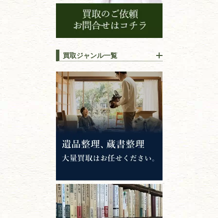
買取ジャンル一覧
江戸時代の
書物
唐本・漢籍・
中国書物・朝鮮本
錦絵・浮世絵・
版画・刷り物
専門書・
学術書
哲学書・思想書
心理学・倫理学
仏教書