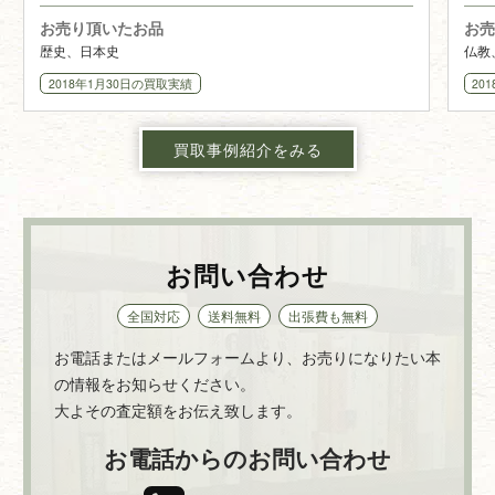
お売り頂いたお品
お売
歴史、日本史
仏教
2018年1月30日
の買取実績
20
買取事例紹介をみる
お問い合わせ
全国対応
送料無料
出張費も無料
お電話またはメールフォームより、お売りになりたい本
の情報をお知らせください。
大よその査定額をお伝え致します。
お電話からのお問い合わせ