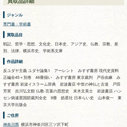
買取品詳細
ジャンル
専門書・学術書
買取品目
戦記、哲学・思想、文化史、日本史、アジア史、仏教、宗教、差
別、法律、横浜市史、学術系文庫
作品詳細
反ユダヤ主義 ユダヤ論集1 アーレント みすず書房 現代史資料
正編全45＋別巻 46冊揃い みすず書房 東京裁判 戸谷由麻 み
すず書房 岩波イスラーム辞典 岩波書店 中世の神仏と古道 戸田
芳実 吉川弘文館 仏教-言葉の思想史 末木文美士 岩波書店 ハン
セン病違憲国賠裁判全史 9冊 皓星社 日本らい史 山本俊一 東
京大学出版会
ご住所
神奈川県
横浜市神奈川区三ツ沢下町