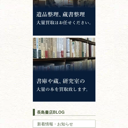
専門書・
学術書
哲学書・思想書
心理学・倫理学
仏教書
神道・神社仏閣
イスラム教
キリスト教
歴史書
世界史・
日本史
長島書店BLOG
戦記・戦史
新着情報・お知らせ