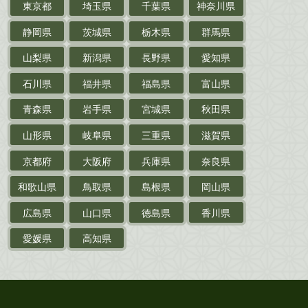
東京都
埼玉県
千葉県
神奈川県
サイン色紙
静岡県
茨城県
栃木県
群馬県
作家草稿・原稿・
肉筆物
山梨県
新潟県
長野県
愛知県
探偵小説・
推理小説
石川県
福井県
福島県
富山県
乗物
青森県
岩手県
宮城県
秋田県
鉄道・
電車・
バス
山形県
岐阜県
三重県
滋賀県
戦前・戦中の
紙物・資料
京都府
大阪府
兵庫県
奈良県
絵葉書
和歌山県
鳥取県
島根県
岡山県
支那・満洲・朝鮮・
台湾関係古資料
広島県
山口県
徳島県
香川県
ポスター・チラシ・
カタログ
愛媛県
高知県
映画パンフレット・
演劇ポスター
古い漫画本・
絶版漫画・漫画雑誌