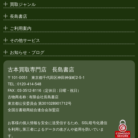
買取ジャンル
漫画原稿・
原画
長島書店
アニメ・
セル画
ご利用案内
その他サービス
お知らせ・ブログ
古本買取専門店 長島書店
〒101-0051 東京都千代田区神田神保町2-5-1
TEL : 0120-414-548
FAX : 03-3512-8116（定休日 : 日曜・祝日）
古物商名称 : 有限会社長島書店
東京都公安委員会 第301028901712号
全国古書籍商組合連合会加盟店
お客様の個人情報を安全に送受信するため、SSL暗号化通信
を利用し第三者によるデータの改ざんや盗用を防いでいま
す。