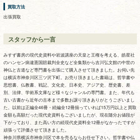
買取方法
出張買取
スタッフから一言
みすず書房の現代史資料や岩波講座の天皇と王権を考える、皓星社
のハンセン病違憲国賠裁判全史など全集類から吉川弘文館の中世の
神仏と古道など専門書を出張にて購入させて頂きました。お伺い先
は横浜市神奈川区三ツ沢下町。お売り頂きました書籍は、哲学書や
思想書、仏教書、戦記、文化史、日本史、アジア史、歴史書、差
別、法律、学術系文庫など様々なジャンルの専門書。また、年代も
古い古書から近年の古本まで多数お譲り頂きありがとうございまし
た。以前は正編全46冊・続編全12冊揃っていれば15万円以上と買取
金額も高額だった現代史資料もございましたが、現在随分お値段が
下がっており、また高い方の続現代史資料全12冊がなかったですが
頑張って評価させて頂きました。
神奈川県横浜市神奈川区で本を売るならお任せ下さい。哲学書や仏