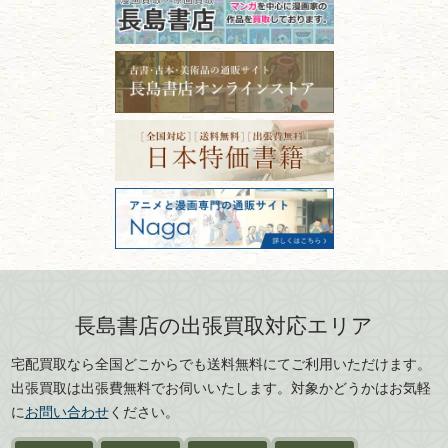
るコツ
石川県
福井県
古本は汚れていると買取でき
拓本・法帖・
碑帖
ない？適切な保管方法とクリ
古本買取専門店 長島書店
福島県
富山県
ーニング！
ISBNコードとは？書籍の識別
〒101-0051
篆刻・印譜
青森県
岩手県
番号の意味と役割を解説
東京都千代田区神田神保町2-5-1
宮城県
秋田県
フリーダイヤル：0120-414-548
価値ある古書を売るポイント
書道具
電話：03-3512-8115
と注意点
山形県
岐阜県
FAX：03-3512-8116
美術書・アート本・
古物商許可：東京都公安委員会 第
三重県
滋賀県
デザイン本
301028901712号
古物商名称：有限会社長島書店
京都府
大阪府
カメラ・撮影術
兵庫県
奈良県
版画・リトグラフ・
和歌山県
鳥取県
シルクスクリーン
島根県
岡山県
長島書店の出張買取対応エリア
刀剣・
鎧・
甲冑
広島県
山口県
宅配買取なら全国どこからでも送料無料にてご利用いただけます。
武道書・
武術書
徳島県
香川県
出張買取は出張費無料でお伺いいたします。対象かどうかはお気軽
愛媛県
高知県
に
お問い合わせ
ください。
近代文学・
小説・限定本