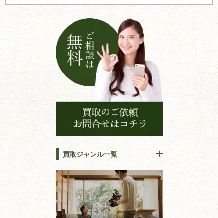
シ
ョ
ン
買取ジャンル一覧
江戸時代の
書物
唐本・漢籍・
中国書物・朝鮮本
錦絵・浮世絵・
版画・刷り物