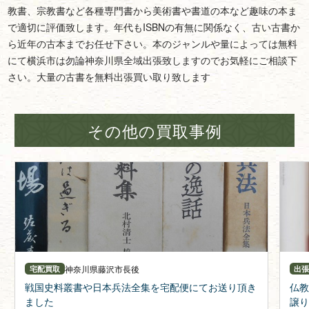
教書、宗教書など各種専門書から美術書や書道の本など趣味の本ま
で適切に評価致します。年代もISBNの有無に関係なく、古い古書か
ら近年の古本までお任せ下さい。本のジャンルや量によっては無料
にて横浜市は勿論神奈川県全域出張致しますのでお気軽にご相談下
さい。大量の古書を無料出張買い取り致します
その他の買取事例
神奈川県
藤沢市長後
宅配買取
出
戦国史料叢書や日本兵法全集を宅配便にてお送り頂き
仏教
ました
譲り