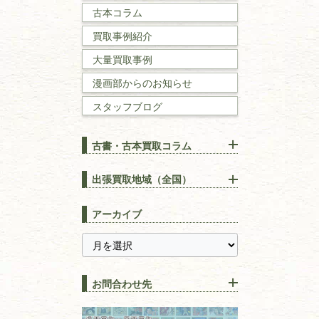
古本コラム
国文学・
国語学
買取事例紹介
理工書
大量買取事例
数学書・
物理学書
漫画部からのお知らせ
スタッフブログ
建築書
古書・古本買取コラム
漢方・
鍼灸・
東洋医学
【出張買取】古本の大量買取
りOK！効率的に売る方法
出張買取地域（全国）
易学・
占い
宅配買取は古本を送るだけ！
東京都
埼玉県
長島書店の便利な買取サービ
スピリチュアル・
精神世界
アーカイブ
ス
千葉県
神奈川県
【持ち込み買取】店頭で簡単
に古本を売るメリットとは？
静岡県
茨城県
全集・
叢書・
大学出版本
古本を高く売る方法！買取で
栃木県
群馬県
上手な売り方のコツを解説
趣味・
教養
お問合わせ先
山梨県
新潟県
古本の保管方法と劣化する原
長野県
愛知県
因！適切な管理で長持ちさせ
書道