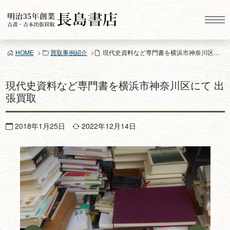
コ
ン
テ
ン
HOME
買取事例紹介
現代史資料など専門書を横浜市神奈川区にて 出張買取
ツ
へ
ス
現代史資料など専門書を横浜市神奈川区にて 出
キ
張買取
ッ
プ
2018年1月25日
2022年12月14日