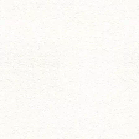
ゲ
ー
シ
ョ
ン