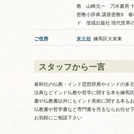
教 山崎元一 刀水書房 
密教小辞典 講座密教5 春
ド 偕成出版社 現代世界
ご住所
東京都
練馬区大泉東
スタッフから一言
春秋社の仏教・インド思想辞典やインドの多元
法典などインド仏教や哲学に関する本を練馬
書や仏教書以外にもインド美術に関する本も
仏教書や哲学書など専門書を売るならお任せ
お気軽にご相談下さい