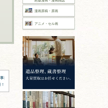
漫画原稿・
原画
アニメ・
セル画
事:
荷！