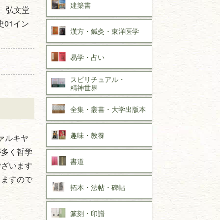
建築書
 弘文堂
史01イン
漢方・
鍼灸・
東洋医学
易学・
占い
スピリチュアル・
精神世界
全集・
叢書・
大学出版本
趣味・
教養
ァルキヤ
が多く哲学
書道
ございます
しますので
拓本・法帖・
碑帖
篆刻・印譜