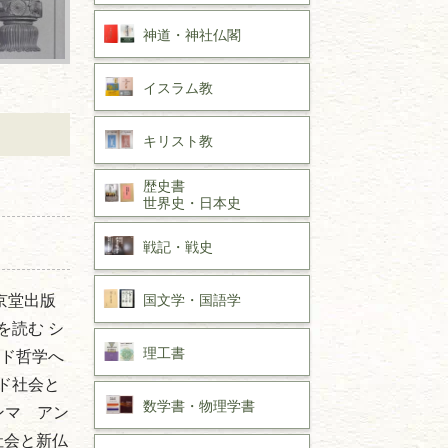
神道・神社仏閣
イスラム教
キリスト教
歴史書
世界史・
日本史
戦記・戦史
京堂出版
国文学・
国語学
を読む シ
理工書
ンド哲学へ
ド社会と
数学書・
物理学書
ンマ アン
社会と新仏