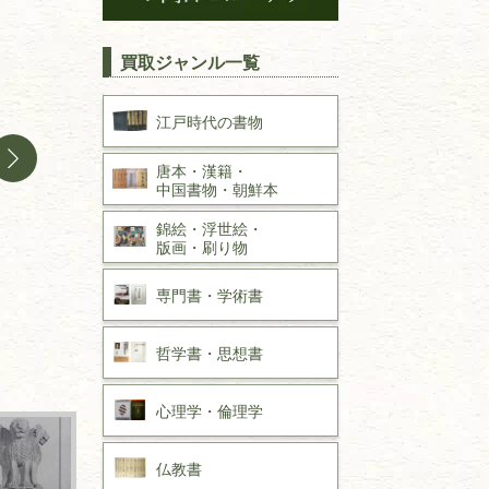
買取ジャンル一覧
江戸時代の
書物
唐本・漢籍・
中国書物・朝鮮本
錦絵・浮世絵・
版画・刷り物
専門書・
学術書
哲学書・思想書
心理学・倫理学
仏教書