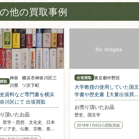
の他の買取事例
神奈
横浜市神奈川区三
東京都
中野区
出張買取
買取
川県
ツ沢下町
大学教授の使用していた国文
史資料など専門書を横浜
学書や歴史書【大量出張買
奈川区にて 出張買取
取】
お売り頂いたお品
り頂いたお品
歴史、国文学
、哲学・思想、文化史、日本
2018年1月6日
の買取実績
アジア史、仏教、宗教、差
法律、横浜市史、学術系文庫
18年1月25日
の買取実績