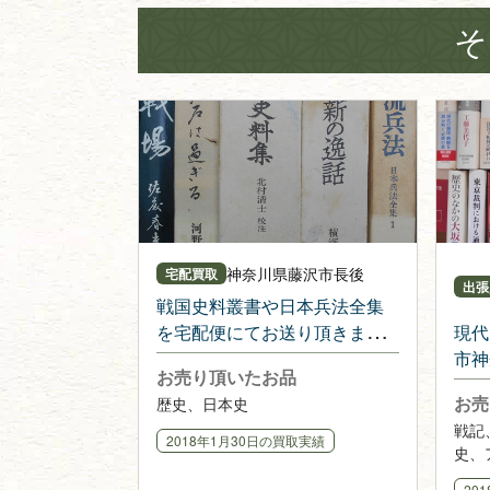
そ
神奈川県
藤沢市長後
宅配買取
出張
戦国史料叢書や日本兵法全集
を宅配便にてお送り頂きまし
現代
た
市神
お売り頂いたお品
お売
歴史、日本史
戦記
2018年1月30日
の買取実績
史、
別、
20