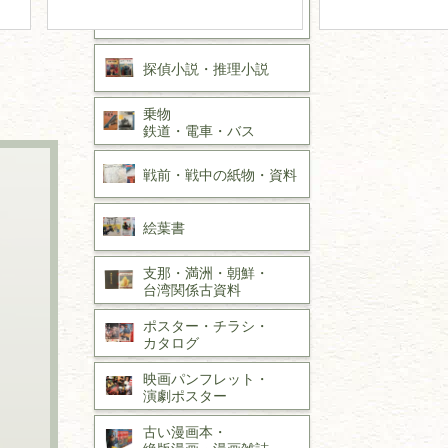
作家草稿・原稿・
肉筆物
探偵小説・
推理小説
乗物
鉄道・
電車・
バス
戦前・戦中の
紙物・資料
絵葉書
支那・満洲・朝鮮・
台湾関係古資料
ポスター・チラシ・
カタログ
映画パンフレット・
演劇ポスター
古い漫画本・
絶版漫画・漫画雑誌