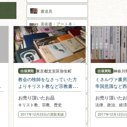
書道具
美術書・アート本・
デザイン本
カメラ・撮影術
版画・リトグラフ・
シルクスクリーン
東京都
文京区弥生町
神奈川
刀剣・
鎧・
甲冑
出張買取
出張買取
教会の牧師をなさっていた方
ミネルヴァ書房
よりキリスト教など宗教書を
帝国意識など西
武道書・
武術書
多数
学書
お売り頂いたお品
お売り頂いたお
近代文学・
小説・限定本
キリスト教、宗教、歴史
法律、政治、経済
2017年12月23日
の買取実績
2017年12月12日
サイン色紙