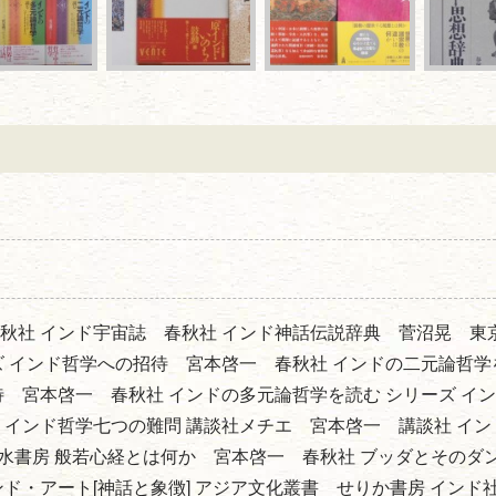
秋社 インド宇宙誌 春秋社 インド神話伝説辞典 菅沼晃 東
ズ インド哲学への招待 宮本啓一 春秋社 インドの二元論哲学
待 宮本啓一 春秋社 インドの多元論哲学を読む シリーズ イ
 インド哲学七つの難問 講談社メチエ 宮本啓一 講談社 イン
刀水書房 般若心経とは何か 宮本啓一 春秋社 ブッダとそのダ
ド・アート[神話と象徴] アジア文化叢書 せりか書房 インド