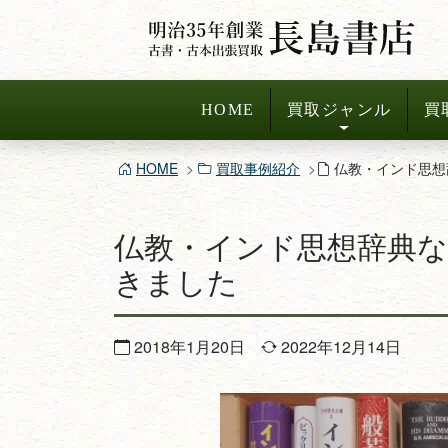
コ
ン
テ
ン
HOME
買取ジャンル
買
ツ
へ
HOME
買取事例紹介
仏教・インド思想
ス
キ
仏教・インド思想辞典
ッ
プ
きました
2018年1月20日
2022年12月14日