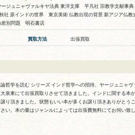
ヤージュニャヴァルキヤ法典 東洋文庫 平凡社 宗教学文献事典
秋社 原インドの世界 東京美術 仏教出現の背景 新アジア仏教
の差別問題 明石書店
買取方法
出張買取
論哲学を読む シリーズ インド哲学への招待、ヤージュニャヴ
区大泉東にて出張買取りさせて頂きました。インドに関する本
お譲り頂きました。状態もいい本が多くお譲り頂きありがとう
下さい。本の量はジャンルによっては出張費無料にてお伺い致