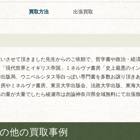
買取方法
出張買取
伝いさせて頂きました先生からのご依頼で、哲学書や政治・経
。「現代世界とイギリス帝国」ミネルヴァ書房「史上最悪のイ
学出版局、ウニベルシタス等白っぽい専門書を多数お譲り頂き
書房やミネルヴァ書房、東京大学出版会、法政大学出版、東海
本の量が大量でしたら綾瀬市は勿論神奈川県全域無料にて出張
の他の買取事例