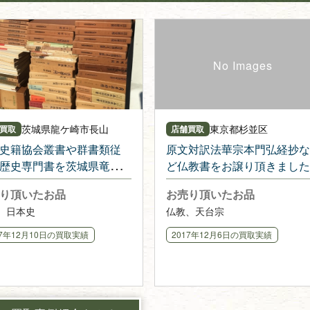
茨城県
龍ケ崎市長山
東京都
杉並区
買取
店舗買取
史籍協会叢書や群書類従
原文対訳法華宗本門弘経抄な
歴史専門書を茨城県竜ケ
ど仏教書をお譲り頂きました
にて【出張買取】
り頂いたお品
お売り頂いたお品
、日本史
仏教、天台宗
17年12月10日
の買取実績
2017年12月6日
の買取実績