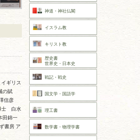
神道・神社仏閣
イスラム教
キリスト教
歴史書
世界史・
日本史
戦記・戦史
とイギリス
摩滅の賦
国文学・
国語学
中澤信彦
博士 白水
理工書
本田錦一
ず書房 ア
数学書・
物理学書