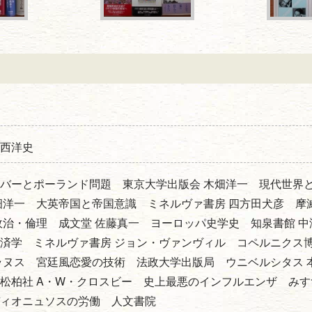
西洋史
バーとポーランド問題 東京大学出版会 木畑洋一 現代世界
畑洋一 大英帝国と帝国意識 ミネルヴァ書房 四方田犬彦 
政治・倫理 成文堂 佐藤真一 ヨーロッパ史学史 知泉書館 
済学 ミネルヴァ書房 ジョン・ヴァンヴィル コペルニクス
ラヌス 宮廷風恋愛の技術 法政大学出版局 ウニベルシタス 
松柏社 A・W・クロスビー 史上最悪のインフルエンザ みす
ディオニュソスの労働 人文書院