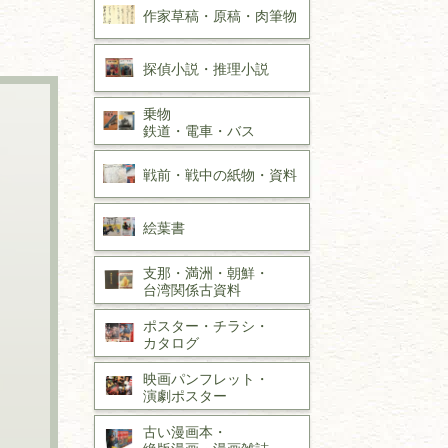
作家草稿・原稿・
肉筆物
探偵小説・
推理小説
乗物
鉄道・
電車・
バス
戦前・戦中の
紙物・資料
絵葉書
支那・満洲・朝鮮・
台湾関係古資料
ポスター・チラシ・
カタログ
映画パンフレット・
演劇ポスター
古い漫画本・
絶版漫画・漫画雑誌