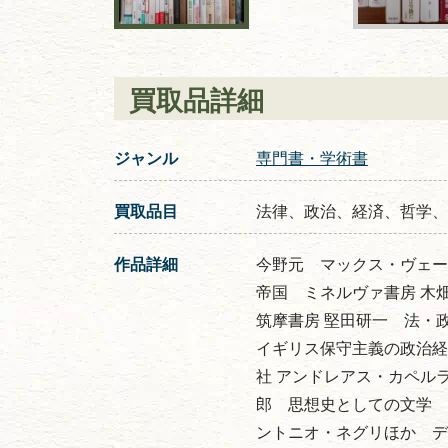
買取品詳細
ジャンル
専門書・学術書
買取品目
法律、政治、経済、哲学、
作品詳細
今野元 マックス・ヴェー
帝国 ミネルヴァ書房 木
筑摩書房 堅田研一 法・
イギリス保守主義の政治経
社 アンドレアス・カペル
郎 思想史としての文学 
ントニオ・ネグリほか 