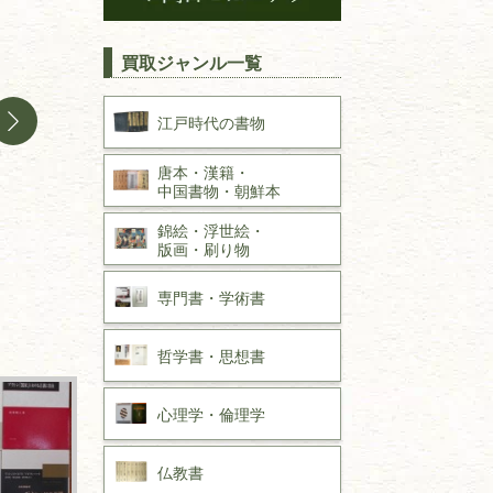
買取ジャンル一覧
江戸時代の
書物
唐本・漢籍・
中国書物・朝鮮本
錦絵・浮世絵・
版画・刷り物
専門書・
学術書
哲学書・思想書
心理学・倫理学
仏教書