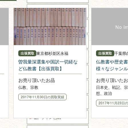
書道具
美術書・アート本・
デザイン本
カメラ・撮影術
東京都
杉並区永福
千葉県
出張買取
出張買取
版画・リトグラフ・
シルクスクリーン
曽我量深選集や国訳一切経な
仏教書や歴史書
ど仏教書【出張買取】
様々なジャンル
刀剣・
鎧・
甲冑
白井市にて 出
お売り頂いたお品
お売り頂いたお
武道書・
武術書
仏教、宗教
日本史、戦記、宗
想、政治
2017年11月30日
の買取実績
近代文学・
小説・限定本
2017年11月23日
サイン色紙