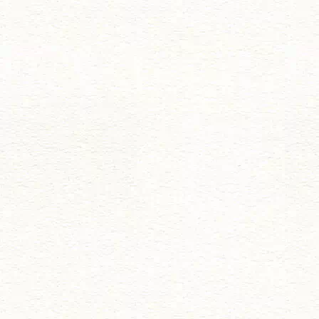
シ
ョ
ン