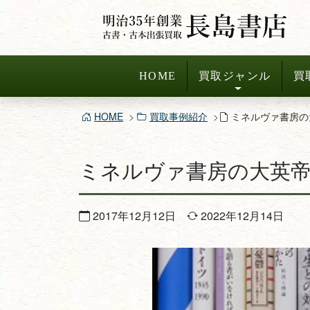
コ
ン
テ
ン
HOME
買取ジャンル
買
ツ
へ
HOME
買取事例紹介
ミネルヴァ書房の
ス
キ
ミネルヴァ書房の大英帝
ッ
プ
2017年12月12日
2022年12月14日