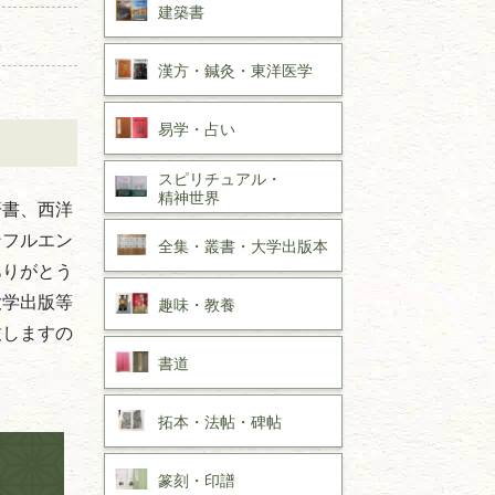
建築書
漢方・
鍼灸・
東洋医学
易学・
占い
スピリチュアル・
精神世界
済書、西洋
ンフルエン
全集・
叢書・
大学出版本
ありがとう
大学出版等
趣味・
教養
致しますの
書道
拓本・法帖・
碑帖
篆刻・印譜