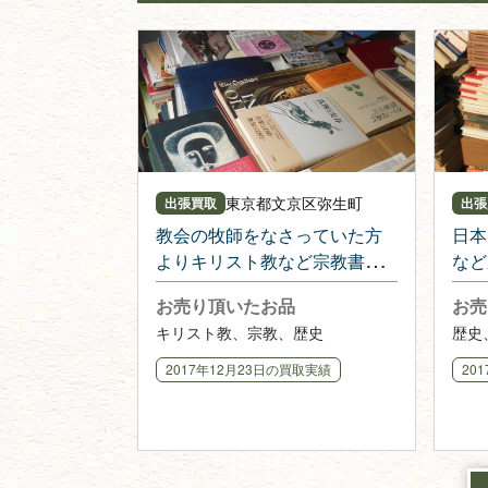
東京都
文京区弥生町
出張買取
出張
教会の牧師をなさっていた方
日本
よりキリスト教など宗教書を
など
多数
崎市
お売り頂いたお品
お売
キリスト教、宗教、歴史
歴史
2017年12月23日
の買取実績
20