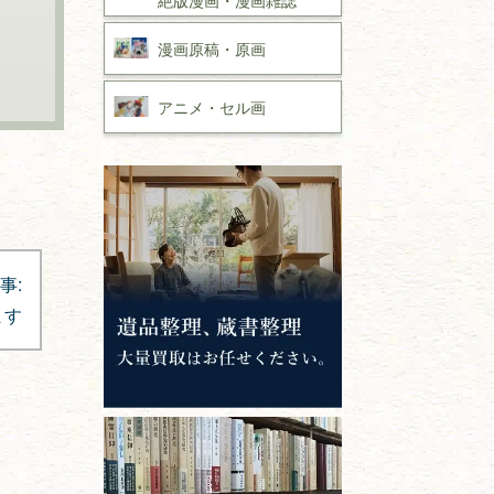
漫画原稿・
原画
アニメ・
セル画
事:
ます