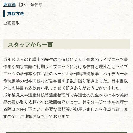
東京都
北区十条仲原
買取方法
出張買取
スタッフから一言
成年後見人の弁護士の先生のご依頼により工作舎のライプニッツ著
作集や知泉書館の初期ライプニッツにおける信仰と理性などライプ
ニッツの著作本や作品社のヘーゲル著作精神現象学、ハイデガー著
作現象学の根本問題など哲学書を多数お譲り頂きました。日本書以
外にも洋書も多数買い取りさせて頂きありがとうございました。
成年後見人や遺産相続等遺産整理等で弁護士の先生からの本や美術
品の買い取り依頼が年に数回御座います。財産分与等で本を整理す
る際はお任せ下さい。必要な書類等が御座いましたら作成も致しま
すので、ご連絡お待ちしております