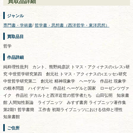
買取品詳細
ジャンル
専門書・学術書
/
哲学書・思想書（西洋哲学・東洋思想）
買取品目
哲学
作品詳細
純粋理性批判 カント、熊野純彦訳 トマス・アクィナスの<レス>研
究 中世哲学研究第四 創元社 トマス・アクィナスの<エッセ>研究
中世哲学研究第二 創元社 精神現象学 ヘーゲル 作品社 現象学
の根本問題 ハイデガー 作品社 ヘーゲルと国家 ローゼンツヴァ
イク 作品社 デカルトと西洋近世の哲学者たち 山田弘明 知泉書
館 人間知性新論 ライプニッツ みすず書房 ライプニッツ著作集
第2期1 哲学書簡 工作舎 初期ライプニッツにおける信仰と理性
知泉書館
ご住所