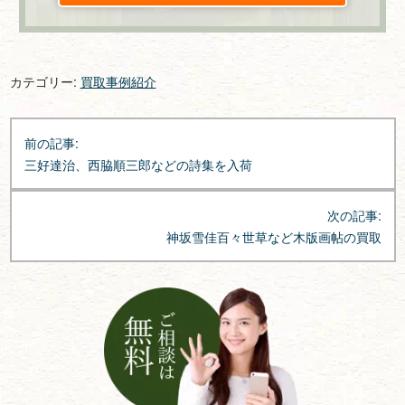
カテゴリー:
買取事例紹介
投
前の記事:
稿
三好達治、西脇順三郎などの詩集を入荷
ナ
ビ
次の記事:
ゲ
神坂雪佳百々世草など木版画帖の買取
ー
シ
ョ
ン