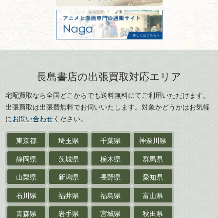
美術書・アート本・
古物商許可：東京都公安委員会 第
三重県
滋賀県
デザイン本
301028901712号
古物商名称：有限会社長島書店
京都府
大阪府
カメラ・撮影術
兵庫県
奈良県
版画・リトグラフ・
和歌山県
鳥取県
シルクスクリーン
島根県
岡山県
長島書店の出張買取対応エリア
刀剣・
鎧・
甲冑
広島県
山口県
宅配買取なら全国どこからでも送料無料にてご利用いただけます。
武道書・
武術書
徳島県
香川県
出張買取は出張費無料でお伺いいたします。対象かどうかはお気軽
愛媛県
高知県
に
お問い合わせ
ください。
近代文学・
小説・限定本
東京都
埼玉県
千葉県
神奈川県
サイン色紙
静岡県
茨城県
栃木県
群馬県
作家草稿・原稿・
肉筆物
山梨県
新潟県
長野県
愛知県
探偵小説・
推理小説
石川県
福井県
福島県
富山県
乗物
青森県
岩手県
宮城県
秋田県
鉄道・
電車・
バス