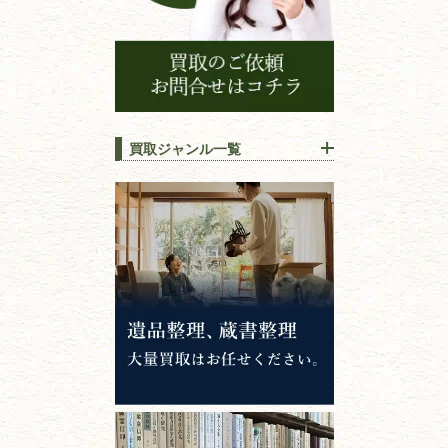
買取ジャンル一覧
江戸時代の
書物
唐本・漢籍・
中国書物・朝鮮本
錦絵・浮世絵・
版画・刷り物
専門書・
学術書
哲学書・思想書
心理学・倫理学