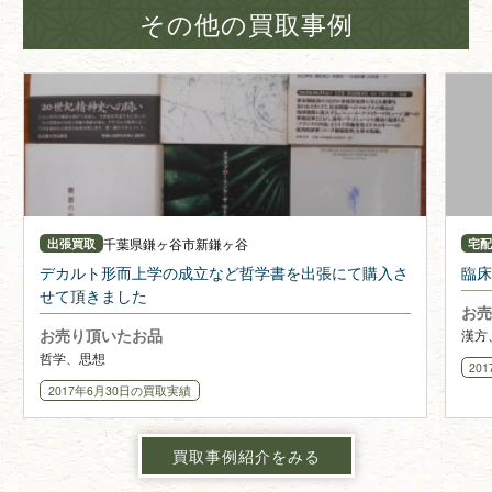
その他の買取事例
千葉県
鎌ヶ谷市新鎌ヶ谷
出張買取
宅
デカルト形而上学の成立など哲学書を出張にて購入さ
臨床
せて頂きました
お売
お売り頂いたお品
漢方
哲学、思想
20
2017年6月30日
の買取実績
買取事例紹介をみる