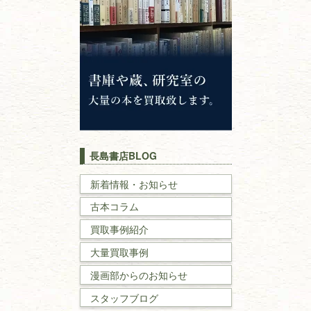
仏教書
神道・神社仏閣
イスラム教
キリスト教
歴史書
世界史・
日本史
長島書店BLOG
戦記・戦史
新着情報・お知らせ
古本コラム
国文学・
国語学
買取事例紹介
理工書
大量買取事例
数学書・
物理学書
漫画部からのお知らせ
スタッフブログ
建築書