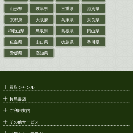
山形県
岐阜県
三重県
滋賀県
戦前・戦中の
紙物・資料
京都府
大阪府
兵庫県
奈良県
絵葉書
和歌山県
鳥取県
島根県
岡山県
支那・満洲・朝鮮・
台湾関係古資料
広島県
山口県
徳島県
香川県
ポスター・チラシ・
カタログ
愛媛県
高知県
映画パンフレット・
演劇ポスター
古い漫画本・
絶版漫画・漫画雑誌
買取ジャンル
漫画原稿・
原画
長島書店
アニメ・
セル画
ご利用案内
その他サービス