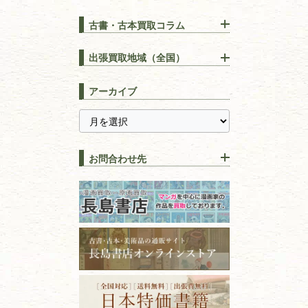
古書・古本買取コラム
漢方・
鍼灸・
東洋医学
【出張買取】古本の大量買取
りOK！効率的に売る方法
出張買取地域（全国）
易学・
占い
宅配買取は古本を送るだけ！
東京都
埼玉県
長島書店の便利な買取サービ
スピリチュアル・
精神世界
アーカイブ
ス
千葉県
神奈川県
【持ち込み買取】店頭で簡単
に古本を売るメリットとは？
静岡県
茨城県
全集・
叢書・
大学出版本
古本を高く売る方法！買取で
栃木県
群馬県
上手な売り方のコツを解説
趣味・
教養
お問合わせ先
山梨県
新潟県
古本の保管方法と劣化する原
長野県
愛知県
因！適切な管理で長持ちさせ
書道
るコツ
石川県
福井県
古本は汚れていると買取でき
拓本・法帖・
碑帖
ない？適切な保管方法とクリ
古本買取専門店 長島書店
福島県
富山県
ーニング！
ISBNコードとは？書籍の識別
〒101-0051
篆刻・印譜
青森県
岩手県
番号の意味と役割を解説
東京都千代田区神田神保町2-5-1
宮城県
秋田県
フリーダイヤル：0120-414-548
価値ある古書を売るポイント
書道具
電話：03-3512-8115
と注意点
山形県
岐阜県
FAX：03-3512-8116