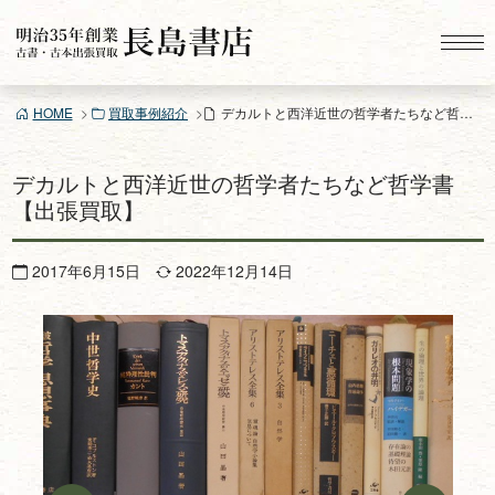
コ
ン
テ
ン
HOME
買取事例紹介
デカルトと西洋近世の哲学者たちなど哲学書【出張買取】
ツ
へ
ス
デカルトと西洋近世の哲学者たちなど哲学書
キ
【出張買取】
ッ
プ
2017年6月15日
2022年12月14日