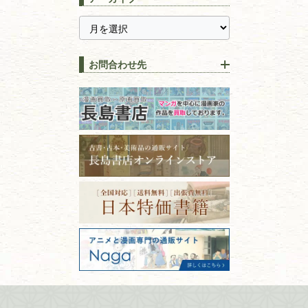
ス
千葉県
神奈川県
【持ち込み買取】店頭で簡単
に古本を売るメリットとは？
静岡県
茨城県
全集・
叢書・
大学出版本
古本を高く売る方法！買取で
栃木県
群馬県
上手な売り方のコツを解説
趣味・
教養
お問合わせ先
山梨県
新潟県
古本の保管方法と劣化する原
長野県
愛知県
因！適切な管理で長持ちさせ
書道
るコツ
石川県
福井県
古本は汚れていると買取でき
拓本・法帖・
碑帖
ない？適切な保管方法とクリ
古本買取専門店 長島書店
福島県
富山県
ーニング！
ISBNコードとは？書籍の識別
〒101-0051
篆刻・印譜
青森県
岩手県
番号の意味と役割を解説
東京都千代田区神田神保町2-5-1
宮城県
秋田県
フリーダイヤル：0120-414-548
価値ある古書を売るポイント
書道具
電話：03-3512-8115
と注意点
山形県
岐阜県
FAX：03-3512-8116
美術書・アート本・
古物商許可：東京都公安委員会 第
三重県
滋賀県
デザイン本
301028901712号
古物商名称：有限会社長島書店
京都府
大阪府
カメラ・撮影術
兵庫県
奈良県
版画・リトグラフ・
和歌山県
鳥取県
シルクスクリーン