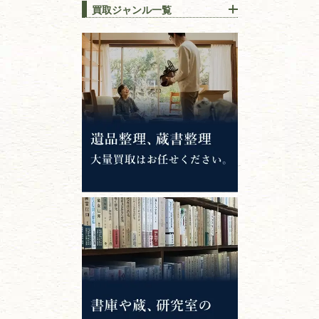
買取ジャンル一覧
江戸時代の
書物
唐本・漢籍・
中国書物・朝鮮本
錦絵・浮世絵・
版画・刷り物
専門書・
学術書
哲学書・思想書
心理学・倫理学
仏教書
神道・神社仏閣
イスラム教