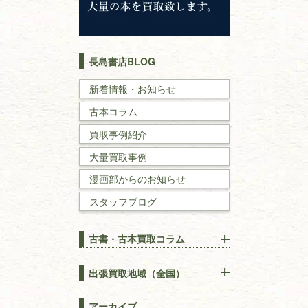
キリスト教
歴史書
世界史・
日本史
長島書店BLOG
戦記・戦史
新着情報・お知らせ
古本コラム
国文学・
国語学
買取事例紹介
理工書
大量買取事例
数学書・
物理学書
漫画部からのお知らせ
スタッフブログ
建築書
古書・古本買取コラム
漢方・
鍼灸・
東洋医学
【出張買取】古本の大量買取
りOK！効率的に売る方法
出張買取地域（全国）
易学・
占い
宅配買取は古本を送るだけ！
東京都
埼玉県
長島書店の便利な買取サービ
スピリチュアル・
精神世界
アーカイブ