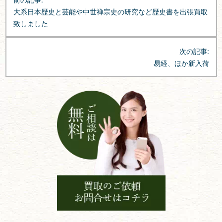
稿
大系日本歴史と芸能や中世禅宗史の研究など歴史書を出張買取
ナ
致しました
ビ
ゲ
次の記事:
ー
易経、ほか新入荷
シ
ョ
ン