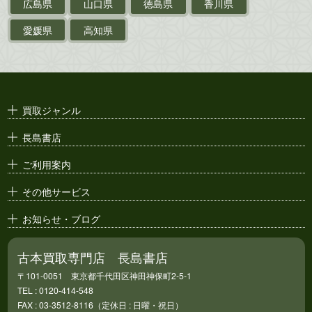
台湾関係古資料
広島県
山口県
徳島県
香川県
ポスター・チラシ・
カタログ
愛媛県
高知県
映画パンフレット・
演劇ポスター
古い漫画本・
絶版漫画・漫画雑誌
買取ジャンル
漫画原稿・
原画
長島書店
アニメ・
セル画
ご利用案内
その他サービス
お知らせ・ブログ
古本買取専門店 長島書店
〒101-0051 東京都千代田区神田神保町2-5-1
TEL : 0120-414-548
FAX : 03-3512-8116（定休日 : 日曜・祝日）