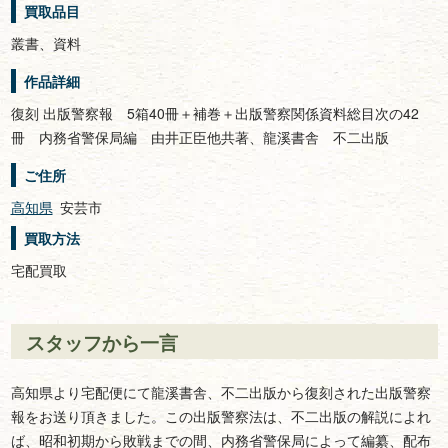
買取品目
叢書、資料
作品詳細
復刻 出版警察報 5箱40冊＋補巻＋出版警察関係資料総目次の42
冊 内務省警保局編 由井正臣他共著、龍溪書舎 不二出版
ご住所
高知県
安芸市
買取方法
宅配買取
スタッフから一言
高知県より宅配便にて龍溪書舎、不二出版から復刻された出版警察
報をお送り頂きました。この出版警察法は、不二出版の解説によれ
ば、昭和初期から敗戦までの間、内務省警保局によって編纂、配布