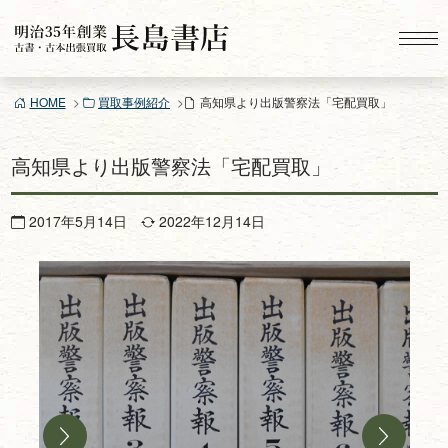
コ
ン
テ
ン
HOME
買取事例紹介
高知県より出版警察法「宅配買取」
ツ
へ
ス
高知県より出版警察法「宅配買取」
キ
ッ
2017年5月14日
2022年12月14日
プ