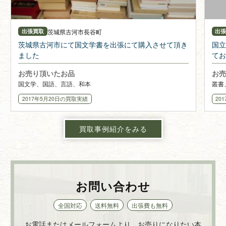
茨城県
古河市長谷町
出張買取
出
茨城県古河市にて国文学書を出張にて購入させて頂き
国立
ました
てお
お売り頂いたお品
お売
国文学、国語、言語、和本
叢書
2017年5月20日
の買取実績
20
買取事例紹介をみる
お問い合わせ
全国対応
送料無料
出張費も無料
お電話またはメールフォームより、お売りになりたい本