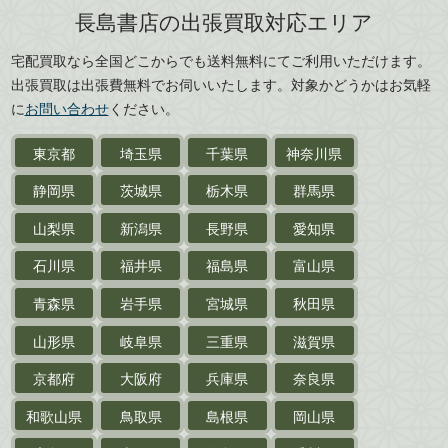
島根県
岡山県
長島書店の出張買取対応エリア
刀剣・
鎧・
甲冑
広島県
山口県
宅配買取なら全国どこからでも送料無料にてご利用いただけます。
武道書・
武術書
徳島県
香川県
出張買取は出張費無料でお伺いいたします。対象かどうかはお気軽
愛媛県
高知県
に
お問い合わせ
ください。
近代文学・
小説・限定本
東京都
埼玉県
千葉県
神奈川県
サイン色紙
静岡県
茨城県
栃木県
群馬県
作家草稿・原稿・
肉筆物
山梨県
新潟県
長野県
愛知県
探偵小説・
推理小説
石川県
福井県
福島県
富山県
乗物
青森県
岩手県
宮城県
秋田県
鉄道・
電車・
バス
山形県
岐阜県
三重県
滋賀県
戦前・戦中の
紙物・資料
京都府
大阪府
兵庫県
奈良県
絵葉書
和歌山県
鳥取県
島根県
岡山県
支那・満洲・朝鮮・