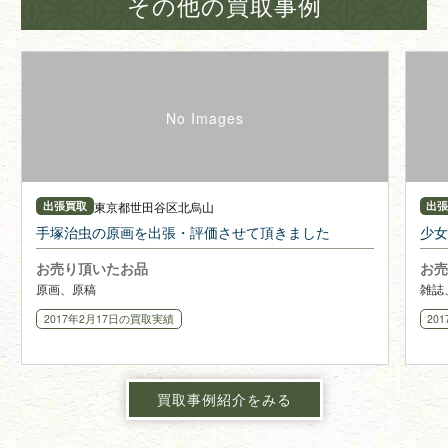
その他の買取事例
東京都
世田谷区北烏山
出張買取
出
手塚治虫の原画を出張・評価させて頂きました
少女
お売り頂いたお品
お売
原画、原稿
雑誌
2017年2月17日
の買取実績
20
買取事例紹介をみる