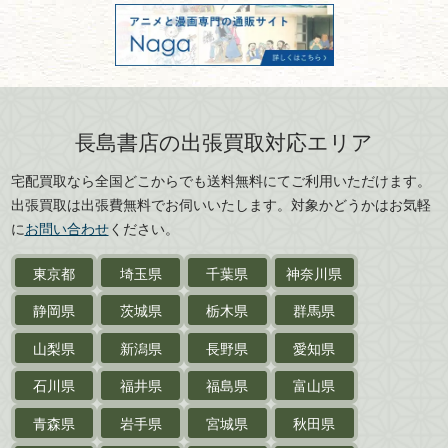
三重県
滋賀県
デザイン本
301028901712号
古物商名称：有限会社長島書店
京都府
大阪府
カメラ・撮影術
兵庫県
奈良県
版画・リトグラフ・
和歌山県
鳥取県
シルクスクリーン
島根県
岡山県
長島書店の出張買取対応エリア
刀剣・
鎧・
甲冑
広島県
山口県
宅配買取なら全国どこからでも送料無料にてご利用いただけます。
武道書・
武術書
徳島県
香川県
出張買取は出張費無料でお伺いいたします。対象かどうかはお気軽
愛媛県
高知県
に
お問い合わせ
ください。
近代文学・
小説・限定本
東京都
埼玉県
千葉県
神奈川県
サイン色紙
静岡県
茨城県
栃木県
群馬県
作家草稿・原稿・
肉筆物
山梨県
新潟県
長野県
愛知県
探偵小説・
推理小説
石川県
福井県
福島県
富山県
乗物
青森県
岩手県
宮城県
秋田県
鉄道・
電車・
バス