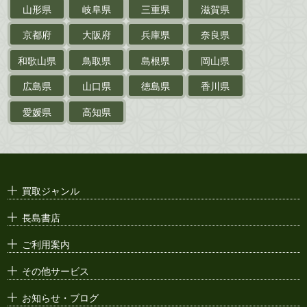
山形県
岐阜県
三重県
滋賀県
戦前・戦中の
紙物・資料
京都府
大阪府
兵庫県
奈良県
絵葉書
和歌山県
鳥取県
島根県
岡山県
支那・満洲・朝鮮・
台湾関係古資料
広島県
山口県
徳島県
香川県
ポスター・チラシ・
カタログ
愛媛県
高知県
映画パンフレット・
演劇ポスター
古い漫画本・
絶版漫画・漫画雑誌
買取ジャンル
漫画原稿・
原画
長島書店
アニメ・
セル画
ご利用案内
その他サービス
お知らせ・ブログ