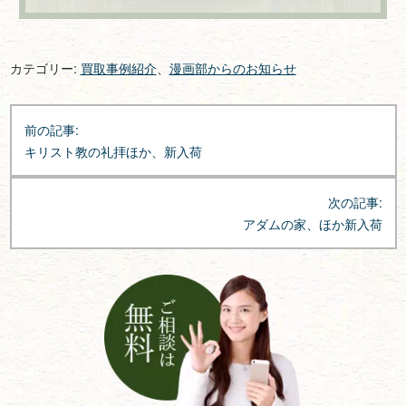
カテゴリー:
買取事例紹介
、
漫画部からのお知らせ
投
前の記事:
稿
キリスト教の礼拝ほか、新入荷
ナ
ビ
次の記事:
ゲ
アダムの家、ほか新入荷
ー
シ
ョ
ン