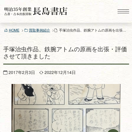
コ
ン
テ
ン
HOME
買取事例紹介
手塚治虫作品、鉄腕アトムの原画を出張・評価させて頂きました
ツ
へ
ス
手塚治虫作品、鉄腕アトムの原画を出張・評価
キ
させて頂きました
ッ
プ
2017年2月3日
2022年12月14日