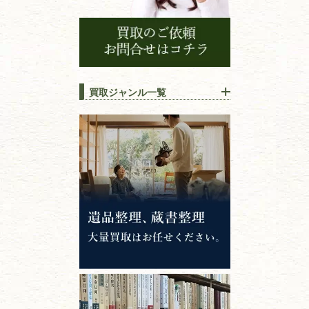
買取ジャンル一覧
江戸時代の
書物
唐本・漢籍・
中国書物・朝鮮本
錦絵・浮世絵・
版画・刷り物
専門書・
学術書
哲学書・思想書
心理学・倫理学
仏教書