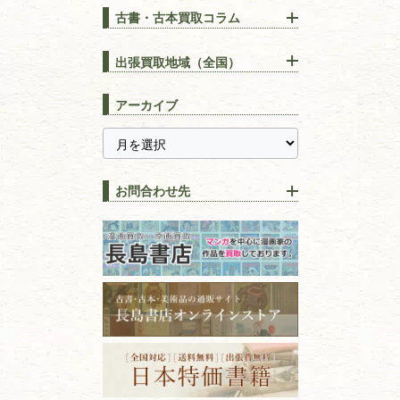
古書・古本買取コラム
漢方・
鍼灸・
東洋医学
【出張買取】古本の大量買取
りOK！効率的に売る方法
出張買取地域（全国）
易学・
占い
宅配買取は古本を送るだけ！
東京都
埼玉県
長島書店の便利な買取サービ
スピリチュアル・
精神世界
アーカイブ
ス
千葉県
神奈川県
【持ち込み買取】店頭で簡単
に古本を売るメリットとは？
静岡県
茨城県
全集・
叢書・
大学出版本
古本を高く売る方法！買取で
栃木県
群馬県
上手な売り方のコツを解説
趣味・
教養
お問合わせ先
山梨県
新潟県
古本の保管方法と劣化する原
長野県
愛知県
因！適切な管理で長持ちさせ
書道
るコツ
石川県
福井県
古本は汚れていると買取でき
拓本・法帖・
碑帖
ない？適切な保管方法とクリ
古本買取専門店 長島書店
福島県
富山県
ーニング！
ISBNコードとは？書籍の識別
〒101-0051
篆刻・印譜
青森県
岩手県
番号の意味と役割を解説
東京都千代田区神田神保町2-5-1
宮城県
秋田県
フリーダイヤル：0120-414-548
価値ある古書を売るポイント
書道具
電話：03-3512-8115
と注意点
山形県
岐阜県
FAX：03-3512-8116
美術書・アート本・
古物商許可：東京都公安委員会 第