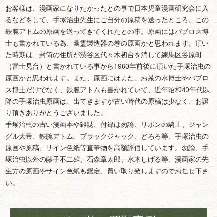
お客様は、漫画家になりたかったとの事で日本児童漫画研究会に入
るなどをして、手塚治虫先生にご自分の原稿を送ったところ、この
鉄腕アトムの原画を送ってきてくれたとの事。原画にはバブロス博
士も書かれている為、幽霊製造器の巻の原画かと思われます。頂い
た時期は、封筒の住所が渋谷区代々木初台を消して練馬区谷原町
（富士見台）と書かれている事から1960年前後に頂いた手塚治虫の
原画かと思われます。また、原画にはまた、お茶の水博士やバブロ
ス博士だけでなく、鉄腕アトムも書かれていて、近年昭和40年代以
降の手塚治虫原画は、出てきますが古い時代の原稿は少なく、お譲
り頂きありがとうございました。
手塚治虫の古い漫画本や雑誌、付録は勿論、リボンの騎士、ジャン
グル大帝、鉄腕アトム、ブラックジャック、どろろ等、手塚治虫の
原画や原稿、サイン色紙等直筆物を高額評価しています。勿論、手
塚治虫以外の藤子不二雄、石森章太郎、水木しげる等、漫画家の先
生方の原画やサイン色紙も鑑定、買い取り致しますのでお任せ下さ
い。