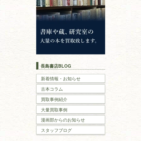
神道・神社仏閣
イスラム教
キリスト教
歴史書
世界史・
日本史
長島書店BLOG
戦記・戦史
新着情報・お知らせ
古本コラム
国文学・
国語学
買取事例紹介
理工書
大量買取事例
数学書・
物理学書
漫画部からのお知らせ
スタッフブログ
建築書