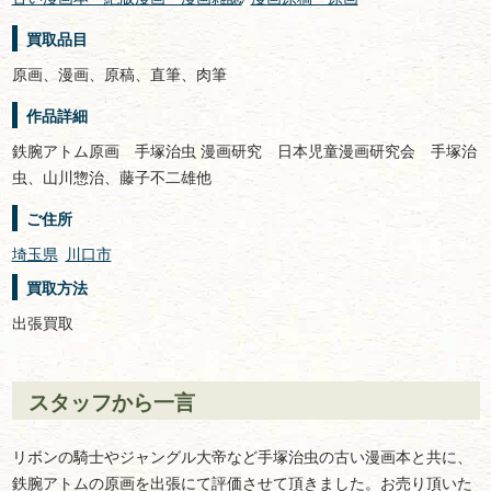
買取品目
原画、漫画、原稿、直筆、肉筆
作品詳細
鉄腕アトム原画 手塚治虫 漫画研究 日本児童漫画研究会 手塚治
虫、山川惣治、藤子不二雄他
ご住所
埼玉県
川口市
買取方法
出張買取
スタッフから一言
リボンの騎士やジャングル大帝など手塚治虫の古い漫画本と共に、
鉄腕アトムの原画を出張にて評価させて頂きました。お売り頂いた