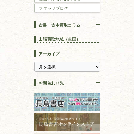
スタッフブログ
建築書
古書・古本買取コラム
漢方・
鍼灸・
東洋医学
【出張買取】古本の大量買取
りOK！効率的に売る方法
出張買取地域（全国）
易学・
占い
宅配買取は古本を送るだけ！
東京都
埼玉県
長島書店の便利な買取サービ
スピリチュアル・
精神世界
アーカイブ
ス
千葉県
神奈川県
【持ち込み買取】店頭で簡単
に古本を売るメリットとは？
静岡県
茨城県
全集・
叢書・
大学出版本
古本を高く売る方法！買取で
栃木県
群馬県
上手な売り方のコツを解説
趣味・
教養
お問合わせ先
山梨県
新潟県
古本の保管方法と劣化する原
長野県
愛知県
因！適切な管理で長持ちさせ
書道
るコツ
石川県
福井県
古本は汚れていると買取でき
拓本・法帖・
碑帖
ない？適切な保管方法とクリ
古本買取専門店 長島書店
福島県
富山県
ーニング！
ISBNコードとは？書籍の識別
〒101-0051
篆刻・印譜
青森県
岩手県
番号の意味と役割を解説
東京都千代田区神田神保町2-5-1
宮城県
秋田県