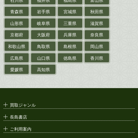
乗物
青森県
岩手県
宮城県
秋田県
鉄道・
電車・
バス
山形県
岐阜県
三重県
滋賀県
戦前・戦中の
紙物・資料
京都府
大阪府
兵庫県
奈良県
絵葉書
和歌山県
鳥取県
島根県
岡山県
支那・満洲・朝鮮・
台湾関係古資料
広島県
山口県
徳島県
香川県
ポスター・チラシ・
カタログ
愛媛県
高知県
映画パンフレット・
演劇ポスター
古い漫画本・
絶版漫画・漫画雑誌
買取ジャンル
漫画原稿・
原画
長島書店
アニメ・
セル画
ご利用案内