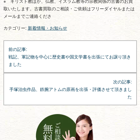
※ キリスト教ほか、仏教、イスラム教等の宗教関係の古書のお買
取いたします。古書買取のご相談・ご依頼はフリーダイヤルまたは
メールまでご連絡くださ
カテゴリー:
新着情報・お知らせ
投
前の記事:
稿
戦記、軍記物を中心に歴史書や国文学書を出張にてお譲り頂き
ナ
ました
ビ
ゲ
次の記事:
ー
手塚治虫作品、鉄腕アトムの原画を出張・評価させて頂きまし
シ
た
ョ
ン