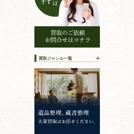
買取ジャンル一覧
江戸時代の
書物
唐本・漢籍・
中国書物・朝鮮本
錦絵・浮世絵・
版画・刷り物
専門書・
学術書
哲学書・思想書