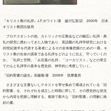
『キリスト教の礼拝』J.F.ホワイト/著 越川弘英/訳 2000年 日本
キリスト教団出版局
プロテスタントの他、カトリックや正教会などの幅広い礼拝・典
礼の研究に携わってきた人物であり、英語圏の礼拝学研究における
20世紀後半を代表する著者によるその全体像把握のための一冊。キ
リスト教の生命の源泉である礼拝をどのように伝え、守っていくの
か。「礼拝と空間」「み言葉の礼拝」「ユーカリスト」などの章立
てのもと礼拝学の基本を歴史的、神学的に考察していく。
『旧約聖書の誕生』加藤隆/著 2008年 筑摩書房
さまざまな文書ないしテキストを寄せ集めて構成されている「旧
約聖書」を、それぞれを成立した時期に即して、その歴史的な状況
から内容を把握し理解する。複雑で膨大な「旧約聖書」の理解に格
好の書。