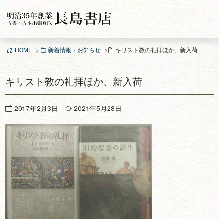
コ
ン
テ
ン
HOME
新着情報・お知らせ
キリスト教の礼拝ほか、新入荷
ツ
へ
ス
キリスト教の礼拝ほか、新入荷
キ
ッ
2017年2月3日
2021年5月28日
プ