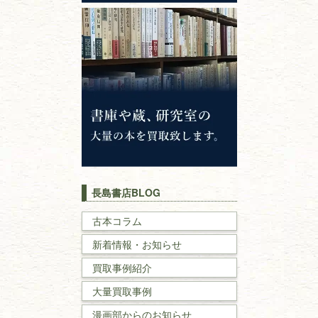
心理学・倫理学
仏教書
神道・神社仏閣
イスラム教
キリスト教
歴史書
世界史・
日本史
長島書店BLOG
戦記・戦史
古本コラム
新着情報・お知らせ
国文学・
国語学
買取事例紹介
理工書
大量買取事例
数学書・
物理学書
漫画部からのお知らせ