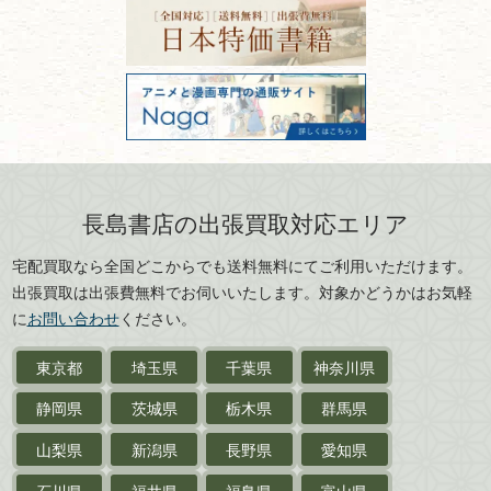
フリーダイヤル：0120-414-548
価値ある古書を売るポイント
書道具
電話：03-3512-8115
と注意点
山形県
岐阜県
FAX：03-3512-8116
美術書・アート本・
古物商許可：東京都公安委員会 第
三重県
滋賀県
デザイン本
301028901712号
古物商名称：有限会社長島書店
京都府
大阪府
カメラ・撮影術
兵庫県
奈良県
版画・リトグラフ・
和歌山県
鳥取県
シルクスクリーン
島根県
岡山県
長島書店の出張買取対応エリア
刀剣・
鎧・
甲冑
広島県
山口県
宅配買取なら全国どこからでも送料無料にてご利用いただけます。
武道書・
武術書
徳島県
香川県
出張買取は出張費無料でお伺いいたします。対象かどうかはお気軽
愛媛県
高知県
に
お問い合わせ
ください。
近代文学・
小説・限定本
東京都
埼玉県
千葉県
神奈川県
サイン色紙
静岡県
茨城県
栃木県
群馬県
作家草稿・原稿・
肉筆物
山梨県
新潟県
長野県
愛知県
探偵小説・
推理小説
石川県
福井県
福島県
富山県