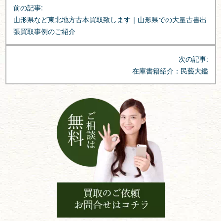
前の記事:
稿
山形県など東北地方古本買取致します｜山形県での大量古書出
ナ
張買取事例のご紹介
ビ
ゲ
次の記事:
ー
在庫書籍紹介：民藝大鑑
シ
ョ
ン