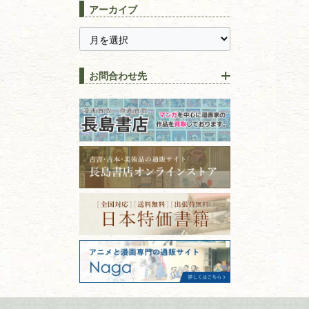
長島書店の便利な買取サービ
スピリチュアル・
精神世界
アーカイブ
ス
千葉県
神奈川県
【持ち込み買取】店頭で簡単
に古本を売るメリットとは？
静岡県
茨城県
全集・
叢書・
大学出版本
古本を高く売る方法！買取で
栃木県
群馬県
上手な売り方のコツを解説
趣味・
教養
お問合わせ先
山梨県
新潟県
古本の保管方法と劣化する原
長野県
愛知県
因！適切な管理で長持ちさせ
書道
るコツ
石川県
福井県
古本は汚れていると買取でき
拓本・法帖・
碑帖
ない？適切な保管方法とクリ
古本買取専門店 長島書店
福島県
富山県
ーニング！
ISBNコードとは？書籍の識別
〒101-0051
篆刻・印譜
青森県
岩手県
番号の意味と役割を解説
東京都千代田区神田神保町2-5-1
宮城県
秋田県
フリーダイヤル：0120-414-548
価値ある古書を売るポイント
書道具
電話：03-3512-8115
と注意点
山形県
岐阜県
FAX：03-3512-8116
美術書・アート本・
古物商許可：東京都公安委員会 第
三重県
滋賀県
デザイン本
301028901712号
古物商名称：有限会社長島書店
京都府
大阪府
カメラ・撮影術
兵庫県
奈良県
版画・リトグラフ・
和歌山県
鳥取県
シルクスクリーン