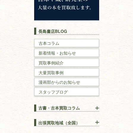
キリスト教
歴史書
世界史・
日本史
長島書店BLOG
戦記・戦史
古本コラム
新着情報・お知らせ
国文学・
国語学
買取事例紹介
理工書
大量買取事例
数学書・
物理学書
漫画部からのお知らせ
スタッフブログ
建築書
古書・古本買取コラム
漢方・
鍼灸・
東洋医学
【出張買取】古本の大量買取
りOK！効率的に売る方法
出張買取地域（全国）
易学・
占い
宅配買取は古本を送るだけ！
東京都
埼玉県