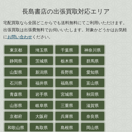
島根県
岡山県
長島書店の出張買取対応エリア
刀剣・
鎧・
甲冑
広島県
山口県
宅配買取なら全国どこからでも送料無料にてご利用いただけます。
武道書・
武術書
徳島県
香川県
出張買取は出張費無料でお伺いいたします。対象かどうかはお気軽
愛媛県
高知県
に
お問い合わせ
ください。
近代文学・
小説・限定本
東京都
埼玉県
千葉県
神奈川県
サイン色紙
静岡県
茨城県
栃木県
群馬県
作家草稿・原稿・
肉筆物
山梨県
新潟県
長野県
愛知県
探偵小説・
推理小説
石川県
福井県
福島県
富山県
乗物
青森県
岩手県
宮城県
秋田県
鉄道・
電車・
バス
山形県
岐阜県
三重県
滋賀県
戦前・戦中の
紙物・資料
京都府
大阪府
兵庫県
奈良県
絵葉書
和歌山県
鳥取県
島根県
岡山県