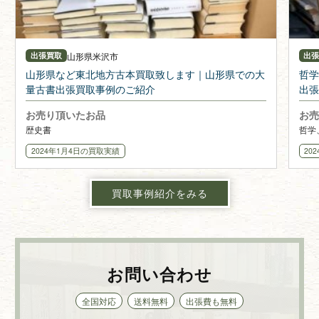
山形県
米沢市
出張買取
出
山形県など東北地方古本買取致します｜山形県での大
哲学
量古書出張買取事例のご紹介
出張
お売り頂いたお品
お売
歴史書
哲学
2024年1月4日
の買取実績
20
買取事例紹介をみる
お問い合わせ
全国対応
送料無料
出張費も無料