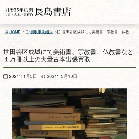
コ
ン
テ
ン
HOME
買取事例紹介
世田谷区成城にて美術書、宗教書、仏教書など１万冊以上の大量古本出張買取
ツ
へ
ス
世田谷区成城にて美術書、宗教書、仏教書など
キ
１万冊以上の大量古本出張買取
ッ
プ
2024年1月5日
2024年3月10日