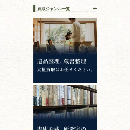
買取ジャンル一覧
江戸時代の
書物
唐本・漢籍・
中国書物・朝鮮本
錦絵・浮世絵・
版画・刷り物
専門書・
学術書
哲学書・思想書
心理学・倫理学
仏教書
神道・神社仏閣
イスラム教