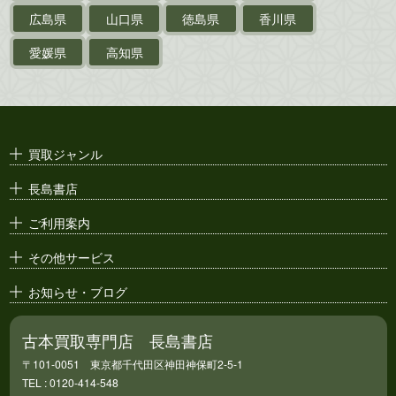
支那・満洲・朝鮮・
台湾関係古資料
広島県
山口県
徳島県
香川県
ポスター・チラシ・
カタログ
愛媛県
高知県
映画パンフレット・
演劇ポスター
古い漫画本・
絶版漫画・漫画雑誌
買取ジャンル
漫画原稿・
原画
長島書店
アニメ・
セル画
ご利用案内
その他サービス
お知らせ・ブログ
古本買取専門店 長島書店
〒101-0051 東京都千代田区神田神保町2-5-1
TEL : 0120-414-548