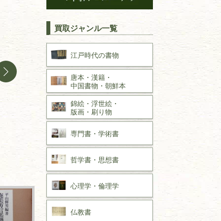
買取ジャンル一覧
江戸時代の
書物
唐本・漢籍・
中国書物・朝鮮本
錦絵・浮世絵・
版画・刷り物
専門書・
学術書
哲学書・思想書
心理学・倫理学
仏教書