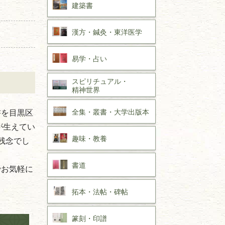
建築書
漢方・
鍼灸・
東洋医学
易学・
占い
スピリチュアル・
精神世界
全集・
叢書・
大学出版本
書を目黒区
が生えてい
趣味・
教養
残念でし
書道
でお気軽に
拓本・法帖・
碑帖
篆刻・印譜