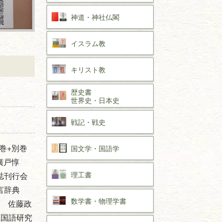
神道・神社仏閣
イスラム教
キリスト教
歴史書
世界史・
日本史
戦記・戦史
巻+別巻
国文学・
国語学
 廣戸惇
理工書
誌刊行会
方言辞典
数学書・
物理学書
ば 佐藤政
立国語研究