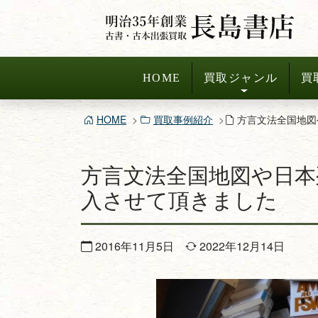
コ
ン
テ
ン
HOME
買取ジャンル
買
ツ
へ
HOME
買取事例紹介
方言文法全国地図
ス
キ
方言文法全国地図や日本
ッ
プ
入させて頂きました
2016年11月5日
2022年12月14日