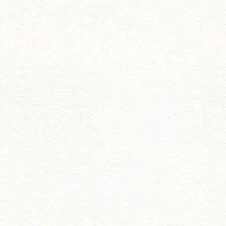
シ
ョ
ン