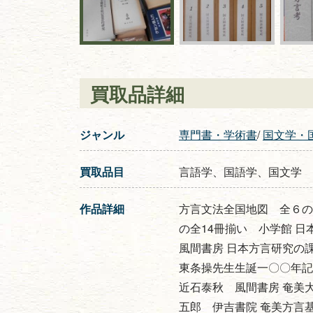
買取品詳細
ジャンル
専門書・学術書
/
国文学・
買取品目
言語学、国語学、国文学
作品詳細
方言文法全国地図 全６の内
の全14冊揃い 小学館 
風間書房 日本方言研究の
東条操先生生誕一〇〇年記
近石泰秋 風間書房 奄美
五郎 伊吉書院 奄美方言