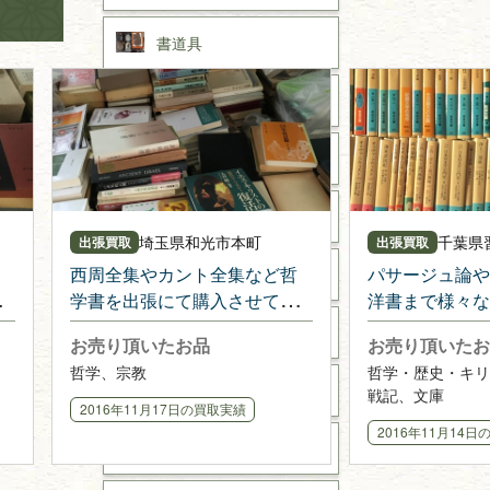
書道具
美術書・アート本・
デザイン本
カメラ・撮影術
版画・リトグラフ・
シルクスクリーン
埼玉県
和光市本町
千葉県
出張買取
出張買取
西周全集やカント全集など哲
パサージュ論や
刀剣・
鎧・
甲冑
学書を出張にて購入させて頂
洋書まで様々な
きました
を出張・購入さ
武道書・
武術書
お売り頂いたお品
お売り頂いたお
た
哲学、宗教
哲学・歴史・キリ
近代文学・
小説・限定本
戦記、文庫
2016年11月17日
の買取実績
2016年11月14日
サイン色紙