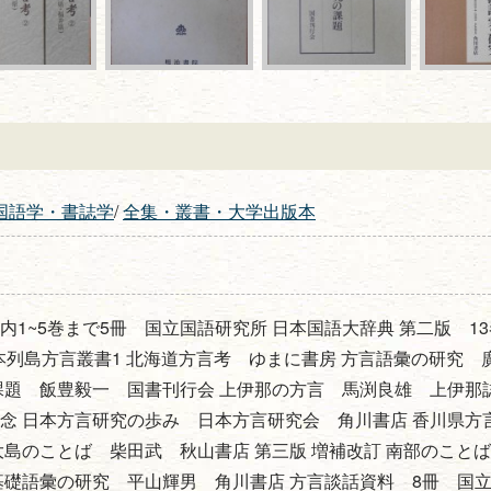
国語学・書誌学
/
全集・叢書・大学出版本
1~5巻まで5冊 国立国語研究所 日本国語大辞典 第二版 13
日本列島方言叢書1 北海道方言考 ゆまに書房 方言語彙の研究
課題 飯豊毅一 国書刊行会 上伊那の方言 馬渕良雄 上伊那
念 日本方言研究の歩み 日本方言研究会 角川書店 香川県
大島のことば 柴田武 秋山書店 第三版 増補改訂 南部のこと
基礎語彙の研究 平山輝男 角川書店 方言談話資料 8冊 国