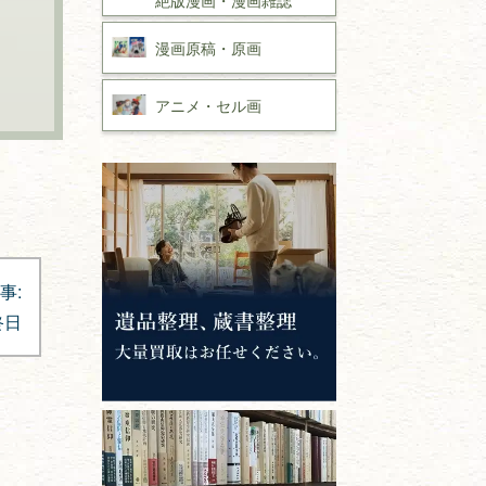
漫画原稿・
原画
アニメ・
セル画
事:
終日