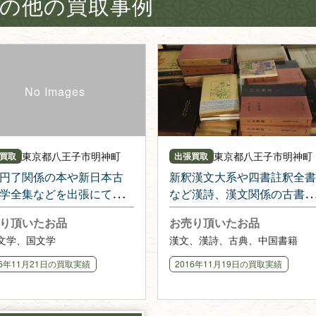
の他の買取事例
東京都
八王子市明神町
東京都
八王子市明神町
買取
出張買取
円了関係の本や新日本古
新釈漢文大系や四書註釈全書
学全集などを出張にて購
など漢詩、漢文関係の古書を
せて頂きました
出張・購入させて頂きました
り頂いたお品
お売り頂いたお品
文学、国文学
漢文、漢詩、古典、中国書籍
16年11月21日
の買取実績
2016年11月19日
の買取実績