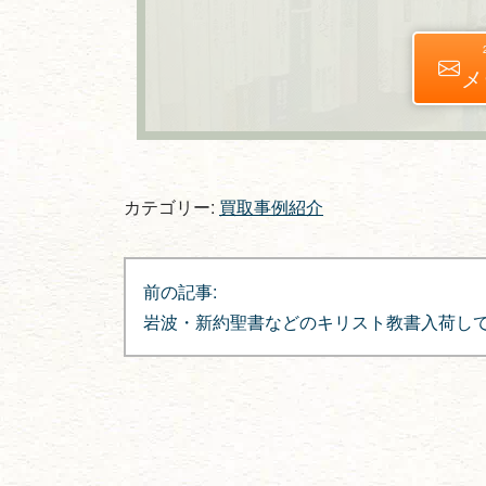
メ
カテゴリー:
買取事例紹介
投
前の記事:
稿
岩波・新約聖書などのキリスト教書入荷し
ナ
ビ
ゲ
ー