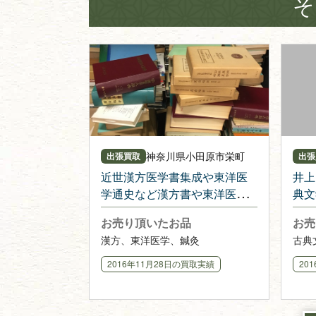
そ
神奈川県
小田原市栄町
出張買取
出張
近世漢方医学書集成や東洋医
井上
学通史など漢方書や東洋医学
典文
書を出張・購入させて頂きま
入さ
お売り頂いたお品
お売
した
漢方、東洋医学、鍼灸
古典
2016年11月28日
の買取実績
20