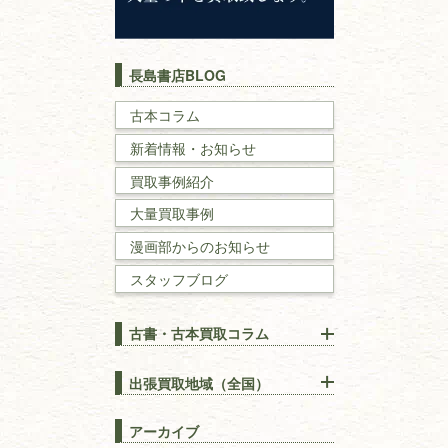
キリスト教
歴史書
世界史・
日本史
長島書店BLOG
戦記・戦史
古本コラム
新着情報・お知らせ
国文学・
国語学
買取事例紹介
理工書
大量買取事例
数学書・
物理学書
漫画部からのお知らせ
スタッフブログ
建築書
古書・古本買取コラム
漢方・
鍼灸・
東洋医学
【出張買取】古本の大量買取
りOK！効率的に売る方法
出張買取地域（全国）
易学・
占い
宅配買取は古本を送るだけ！
東京都
埼玉県
長島書店の便利な買取サービ
スピリチュアル・
精神世界
アーカイブ
ス
千葉県
神奈川県