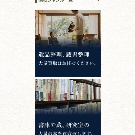
江戸時代の
書物
唐本・漢籍・
中国書物・朝鮮本
錦絵・浮世絵・
版画・刷り物
専門書・
学術書
哲学書・思想書
心理学・倫理学
仏教書
神道・神社仏閣
イスラム教