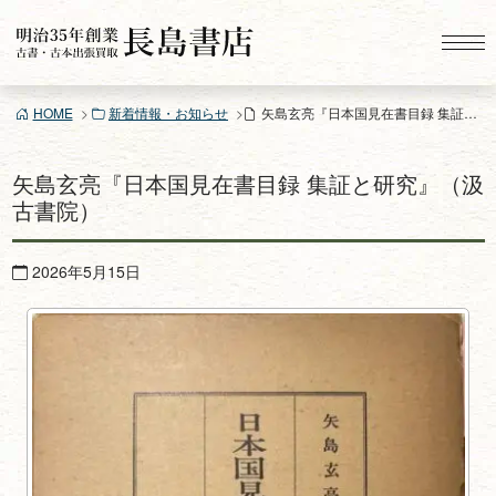
コ
ン
テ
ン
HOME
新着情報・お知らせ
矢島玄亮『日本国見在書目録 集証と研究』（汲古書院）
ツ
へ
ス
矢島玄亮『日本国見在書目録 集証と研究』（汲
キ
古書院）
ッ
プ
2026年5月15日