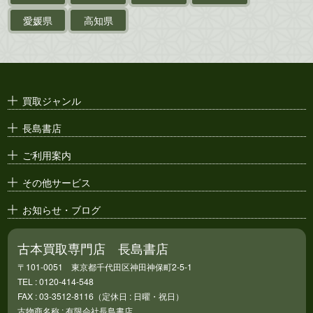
ポスター・チラシ・
カタログ
愛媛県
高知県
映画パンフレット・
演劇ポスター
古い漫画本・
絶版漫画・漫画雑誌
買取ジャンル
漫画原稿・
原画
長島書店
アニメ・
セル画
ご利用案内
その他サービス
お知らせ・ブログ
古本買取専門店 長島書店
〒101-0051 東京都千代田区神田神保町2-5-1
TEL : 0120-414-548
FAX : 03-3512-8116（定休日 : 日曜・祝日）
古物商名称 : 有限会社長島書店