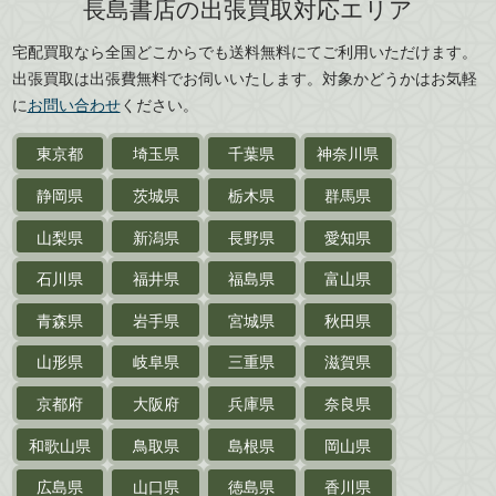
長島書店の出張買取対応エリア
刀剣・
鎧・
甲冑
広島県
山口県
宅配買取なら全国どこからでも送料無料にてご利用いただけます。
武道書・
武術書
徳島県
香川県
出張買取は出張費無料でお伺いいたします。対象かどうかはお気軽
愛媛県
高知県
に
お問い合わせ
ください。
近代文学・
小説・限定本
東京都
埼玉県
千葉県
神奈川県
サイン色紙
静岡県
茨城県
栃木県
群馬県
作家草稿・原稿・
肉筆物
山梨県
新潟県
長野県
愛知県
探偵小説・
推理小説
石川県
福井県
福島県
富山県
乗物
青森県
岩手県
宮城県
秋田県
鉄道・
電車・
バス
山形県
岐阜県
三重県
滋賀県
戦前・戦中の
紙物・資料
京都府
大阪府
兵庫県
奈良県
絵葉書
和歌山県
鳥取県
島根県
岡山県
支那・満洲・朝鮮・
台湾関係古資料
広島県
山口県
徳島県
香川県