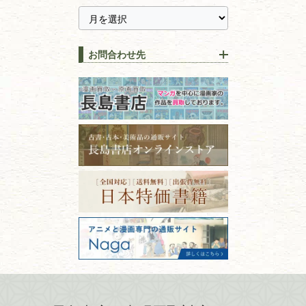
【持ち込み買取】店頭で簡単
に古本を売るメリットとは？
静岡県
茨城県
全集・
叢書・
大学出版本
古本を高く売る方法！買取で
栃木県
群馬県
上手な売り方のコツを解説
趣味・
教養
お問合わせ先
山梨県
新潟県
古本の保管方法と劣化する原
長野県
愛知県
因！適切な管理で長持ちさせ
書道
るコツ
石川県
福井県
古本は汚れていると買取でき
拓本・法帖・
碑帖
ない？適切な保管方法とクリ
古本買取専門店 長島書店
福島県
富山県
ーニング！
ISBNコードとは？書籍の識別
〒101-0051
篆刻・印譜
青森県
岩手県
番号の意味と役割を解説
東京都千代田区神田神保町2-5-1
宮城県
秋田県
フリーダイヤル：0120-414-548
価値ある古書を売るポイント
書道具
電話：03-3512-8115
と注意点
山形県
岐阜県
FAX：03-3512-8116
美術書・アート本・
古物商許可：東京都公安委員会 第
三重県
滋賀県
デザイン本
301028901712号
古物商名称：有限会社長島書店
京都府
大阪府
カメラ・撮影術
兵庫県
奈良県
版画・リトグラフ・
和歌山県
鳥取県
シルクスクリーン
島根県
岡山県