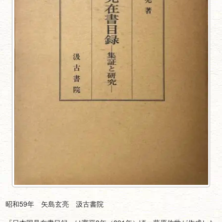
昭和59年 矢島玄亮 汲古書院