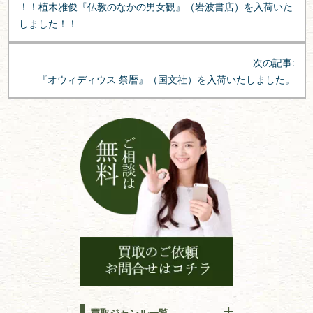
！！植木雅俊『仏教のなかの男女観』（岩波書店）を入荷いた
ナ
しました！！
ビ
ゲ
次の記事:
ー
『オウィディウス 祭暦』（国文社）を入荷いたしました。
シ
ョ
ン
買取ジャンル一覧