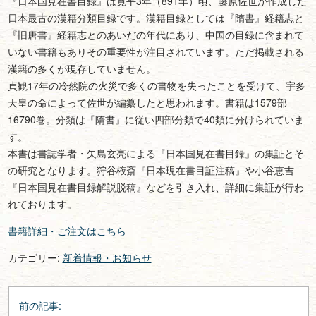
『日本国見在書目録』は寛平3年（891年）頃、藤原佐世が作成した
日本最古の漢籍分類目録です。漢籍目録としては『隋書』経籍志と
『旧唐書』経籍志とのあいだの年代にあり、中国の目録に含まれて
いない書籍もありその重要性が注目されています。ただ掲載される
漢籍の多くが現存していません。
貞観17年の冷然院の火災で多くの書物を失ったことを受けて、宇多
天皇の命によって佐世が編纂したと思われます。書籍は1579部
16790巻。分類は『隋書』に従い四部分類で40類に分けられていま
す。
本書は書誌学者・矢島玄亮による『日本国見在書目録』の集証とそ
の研究となります。狩谷棭斎『日本現在書目証注稿』や小谷恵吉
『日本国見在書目録解説脱稿』などを引き入れ、詳細に集証が行わ
れております。
書籍詳細・ご注文はこちら
カテゴリー:
新着情報・お知らせ
投
前の記事:
稿