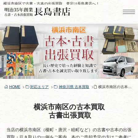
コ
横浜市南区で古書・古本の出張買取、査定は長島書店へ！
ン
テ
ン
ツ
へ
ス
キ
ッ
プ
HOME
対応エリア
神奈川県 古本買取
横浜市南区の古本買取、古書買取り
横浜市南区の古本買取
古書出張買取
当店の横浜市南区（榎町・唐沢・睦町など）の古書や古本の出張
買取・引き取りの一例をご案内。本のご売却予定の方はご参考に