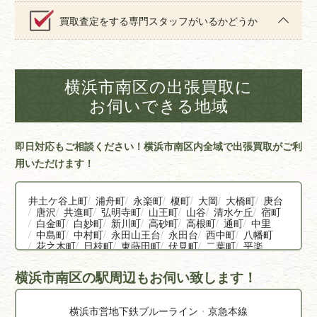
買取査定をする専門スタッフがいるかどうか
横浜市南区の出張買取に
お伺いできる地域
即日対応もご相談ください！横浜市南区内全域で出張買取がご利
用いただけます！
井土ケ谷上町
浦舟町
永楽町
榎町
大岡
大橋町
庚台
唐沢
共進町
弘明寺町
山王町
山谷
清水ケ丘
宿町
白金町
白妙町
新川町
高砂町
高根町
通町
中里
中島町
中村町
永田山王台
永田台
西中町
八幡町
花之木町
日枝町
東蒔田町
伏見町
二葉町
平楽
別所
別所中里台
堀ノ内町
蒔田町
前里町
真金町
万世町
南太田
南吉田町
三春台
宮元町
横浜市南区の駅周辺もお伺い致します！
横浜市営地下鉄ブルーライン
京急本線