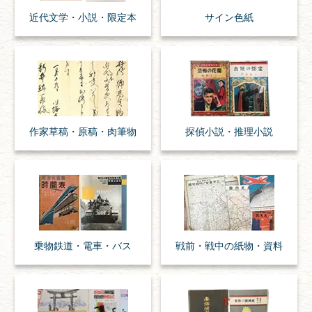
近代文学・
小説・限定本
サイン色紙
作家草稿・原稿・
肉筆物
探偵小説・
推理小説
乗物
鉄道・
電車・
バス
戦前・戦中の
紙物・資料