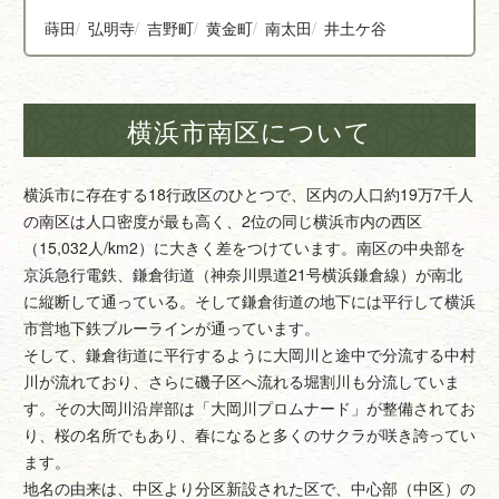
蒔田
弘明寺
吉野町
黄金町
南太田
井土ケ谷
横浜市南区について
横浜市に存在する18行政区のひとつで、区内の人口約19万7千人
の南区は人口密度が最も高く、2位の同じ横浜市内の西区
（15,032人/km2）に大きく差をつけています。南区の中央部を
京浜急行電鉄、鎌倉街道（神奈川県道21号横浜鎌倉線）が南北
に縦断して通っている。そして鎌倉街道の地下には平行して横浜
市営地下鉄ブルーラインが通っています。
そして、鎌倉街道に平行するように大岡川と途中で分流する中村
川が流れており、さらに磯子区へ流れる堀割川も分流していま
す。その大岡川沿岸部は「大岡川プロムナード」が整備されてお
り、桜の名所でもあり、春になると多くのサクラが咲き誇ってい
ます。
地名の由来は、中区より分区新設された区で、中心部（中区）の