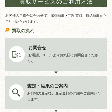
買取サービスのご利用方法
れます。貸出期間は2週間です。
【横浜市立南図書館】
お客様のご都合に合わせて、出張買取・宅配買取・持込買取から
神奈川県横浜市南区弘明寺町265-1
ご利用いただけます。
買取の流れ
お問合せ
お電話、メールよりお気軽にお問合せくださ
い。
査定・結果のご案内
お品物の査定後、査定金額の詳細をご案内いた
します。