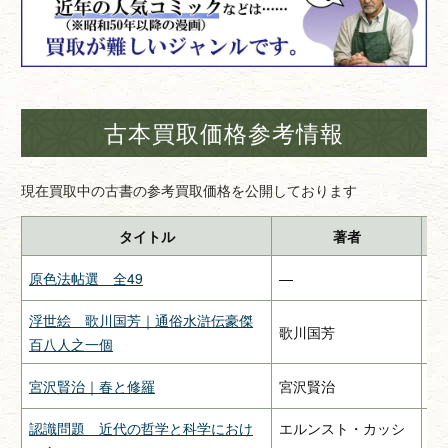
古本買取価格参考情報
現在買取中の古書の参考買取価格を公開しております
タイトル
著者
原色法帖選 全49
—
二
浮世絵 歌川国芳｜通俗水滸伝豪傑
歌川国芳
—
百八人之一個
宮沢賢治｜春と修羅
宮沢賢治
関
認識問題 近代の哲学と科学におけ
エルンスト・カッシ
み