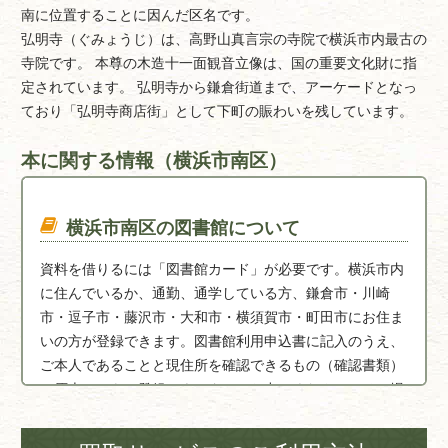
南に位置することに因んだ区名です。
弘明寺（ぐみょうじ）は、高野山真言宗の寺院で横浜市内最古の
寺院です。 本尊の木造十一面観音立像は、国の重要文化財に指
定されています。 弘明寺から鎌倉街道まで、アーケードとなっ
ており「弘明寺商店街」として下町の賑わいを残しています。
本に関する情報（横浜市南区）
横浜市南区の図書館について
資料を借りるには「図書館カード」が必要です。横浜市内
に住んでいるか、通勤、通学している方、鎌倉市・川崎
市・逗子市・藤沢市・大和市・横須賀市・町田市にお住ま
いの方が登録できます。図書館利用申込書に記入のうえ、
ご本人であることと現住所を確認できるもの（確認書類）
の原本とともに登録カウンターへお出しください。その場
で図書館カードを発行します。図書館カードはすべての横
浜市立図書館で共通です。1枚のカードで10冊まで借りら