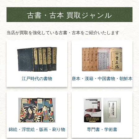
古書・古本 買取ジャンル
当店が買取を強化している古書・古本をご紹介いたします
江戸時代の
書物
唐本・漢籍・
中国書物・朝鮮本
錦絵・浮世絵・
版画・刷り物
専門書・
学術書