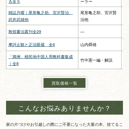
る全５
ーラー
雑誌月曜｜尾形亀之助、宮沢賢治、
尾形亀之助、宮沢賢
惠
武井武雄他
治他
敦煌書法叢刊全29
—
二
摩訶止観と正法眼蔵 全6
山内舜雄
大
「満洲」植民地中国人用教科書集成
竹中憲一編・解説
緑
｜全8
買取価格一覧
こんなお悩みありませんか？
家の片づけやお引越しの際にご不要になった大量の本、捨てるこ