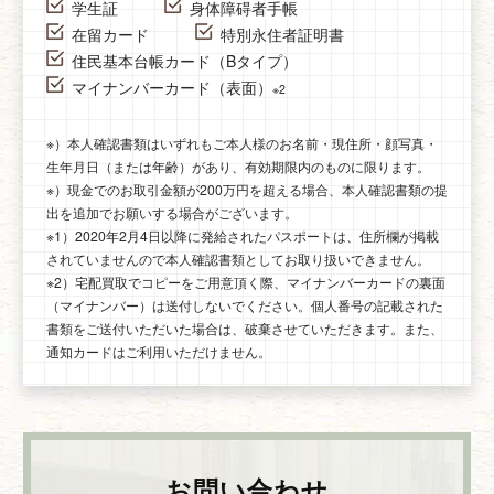
学生証
身体障碍者手帳
在留カード
特別永住者証明書
住民基本台帳カード（Bタイプ）
マイナンバーカード（表面）
※2
※）本人確認書類はいずれもご本人様のお名前・現住所・顔写真・
生年月日（または年齢）があり、有効期限内のものに限ります。
※）現金でのお取引金額が200万円を超える場合、本人確認書類の提
出を追加でお願いする場合がございます。
※1）2020年2月4日以降に発給されたパスポートは、住所欄が掲載
されていませんので本人確認書類としてお取り扱いできません。
※2）宅配買取でコピーをご用意頂く際、マイナンバーカードの裏面
（マイナンバー）は送付しないでください。個人番号の記載された
書類をご送付いただいた場合は、破棄させていただきます。また、
通知カードはご利用いただけません。
お問い合わせ