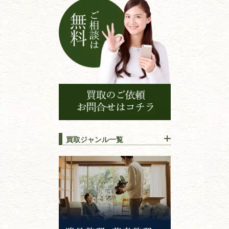
買取ジャンル一覧
江戸時代の
書物
唐本・漢籍・
中国書物・朝鮮本
錦絵・浮世絵・
版画・刷り物
専門書・
学術書