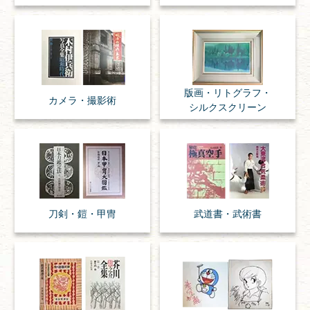
版画・リトグラフ・
カメラ・撮影術
シルクスクリーン
刀剣・
鎧・
甲冑
武道書・
武術書