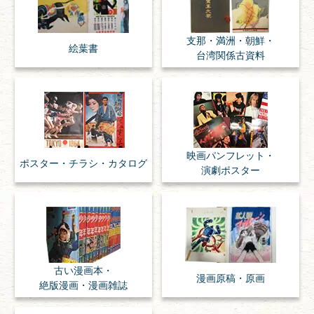
支那・満洲・朝鮮・
絵葉書
台湾関係古資料
映画パンフレット・
ポスター・チラシ・
カタログ
演劇ポスター
古い漫画本・
漫画原稿・
原画
絶版漫画・漫画雑誌