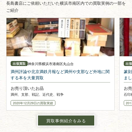
長島書店にご依頼いただいた横浜市南区内での買取実例の一部を
ご紹介
神奈川県
横浜市港南区丸山台
出張買取
出
満州評論や北京満鉄月報など満州や支那など外地に関
篆刻
する本を大量買取
まし
お売り頂いたお品
お売
満州、支那、戦記、近代史、戦争
石印
2020年12月29日
の買取実績
20
買取事例紹介をみる