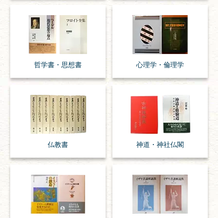
哲学書・思想書
心理学・倫理学
仏教書
神道・神社仏閣