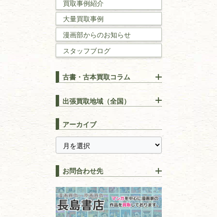
買取事例紹介
理工書
大量買取事例
数学書・
物理学書
漫画部からのお知らせ
スタッフブログ
建築書
古書・古本買取コラム
漢方・
鍼灸・
東洋医学
【出張買取】古本の大量買取
りOK！効率的に売る方法
出張買取地域（全国）
易学・
占い
宅配買取は古本を送るだけ！
東京都
埼玉県
長島書店の便利な買取サービ
スピリチュアル・
精神世界
アーカイブ
ス
千葉県
神奈川県
【持ち込み買取】店頭で簡単
に古本を売るメリットとは？
静岡県
茨城県
全集・
叢書・
大学出版本
古本を高く売る方法！買取で
栃木県
群馬県
上手な売り方のコツを解説
趣味・
教養
お問合わせ先
山梨県
新潟県
古本の保管方法と劣化する原
長野県
愛知県
因！適切な管理で長持ちさせ
書道
るコツ
石川県
福井県
古本は汚れていると買取でき
拓本・法帖・
碑帖
ない？適切な保管方法とクリ