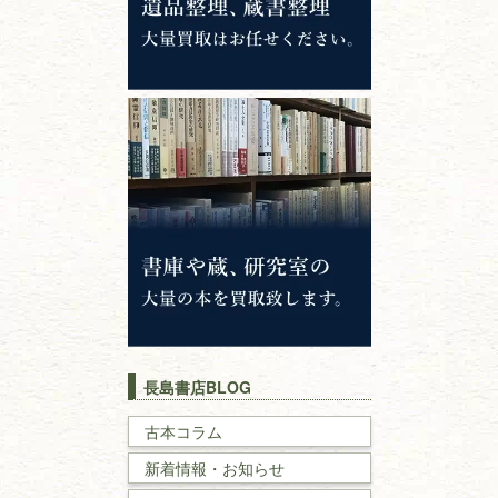
哲学書・思想書
心理学・倫理学
仏教書
神道・神社仏閣
イスラム教
キリスト教
歴史書
世界史・
日本史
長島書店BLOG
戦記・戦史
古本コラム
新着情報・お知らせ
国文学・
国語学