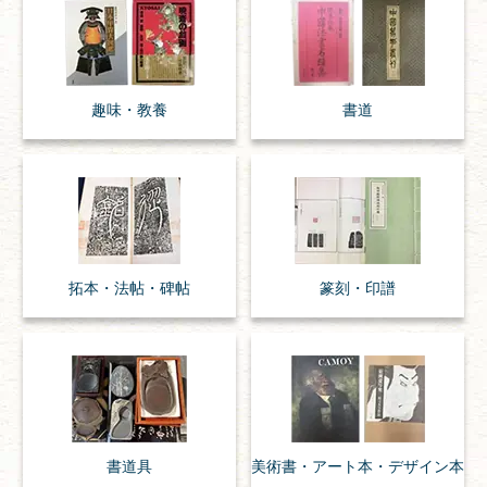
趣味・
教養
書道
拓本・法帖・
碑帖
篆刻・印譜
書道具
美術書・アート本・
デザイン本