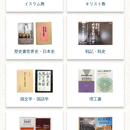
イスラム教
キリスト教
歴史書
世界史・
日本史
戦記・戦史
国文学・
国語学
理工書