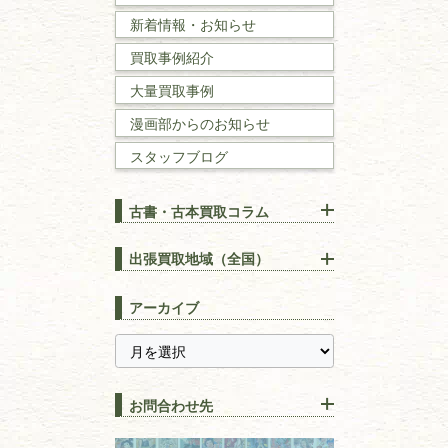
新着情報・お知らせ
国文学・
国語学
買取事例紹介
理工書
大量買取事例
数学書・
物理学書
漫画部からのお知らせ
スタッフブログ
建築書
古書・古本買取コラム
漢方・
鍼灸・
東洋医学
【出張買取】古本の大量買取
りOK！効率的に売る方法
出張買取地域（全国）
易学・
占い
宅配買取は古本を送るだけ！
東京都
埼玉県
長島書店の便利な買取サービ
スピリチュアル・
精神世界
アーカイブ
ス
千葉県
神奈川県
【持ち込み買取】店頭で簡単
に古本を売るメリットとは？
静岡県
茨城県
全集・
叢書・
大学出版本
古本を高く売る方法！買取で
栃木県
群馬県
上手な売り方のコツを解説
趣味・
教養
お問合わせ先
山梨県
新潟県
古本の保管方法と劣化する原
長野県
愛知県
書道