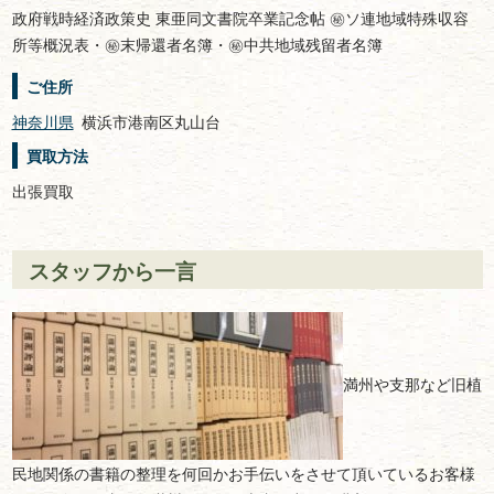
政府戦時経済政策史 東亜同文書院卒業記念帖 ㊙ソ連地域特殊収容
所等概況表・㊙末帰還者名簿・㊙中共地域残留者名簿
ご住所
神奈川県
横浜市港南区丸山台
買取方法
出張買取
スタッフから一言
満州や支那など旧植
民地関係の書籍の整理を何回かお手伝いをさせて頂いているお客様