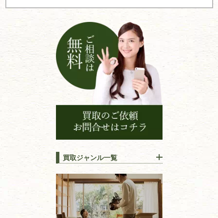
シ
ョ
ン
買取ジャンル一覧
江戸時代の
書物
唐本・漢籍・
中国書物・朝鮮本