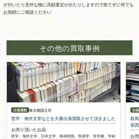
が付いたり意外な物に高額査定が出たりしますので捨てずに何でも
お気軽にご相談ください
その他の買取事例
東京都
国立市
出張買取
出
哲学・海外文学などを大量出張買取させて頂きました
群馬
張買
お売り頂いたお品
お売
哲学、海外文学、日本文学、映画関係、民俗学、哲学書、学術