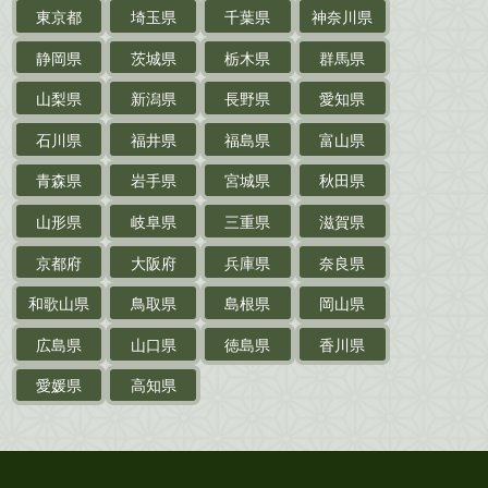
東京都
埼玉県
千葉県
神奈川県
サイン色紙
静岡県
茨城県
栃木県
群馬県
作家草稿・原稿・
肉筆物
山梨県
新潟県
長野県
愛知県
探偵小説・
推理小説
石川県
福井県
福島県
富山県
乗物
青森県
岩手県
宮城県
秋田県
鉄道・
電車・
バス
山形県
岐阜県
三重県
滋賀県
戦前・戦中の
紙物・資料
京都府
大阪府
兵庫県
奈良県
絵葉書
和歌山県
鳥取県
島根県
岡山県
支那・満洲・朝鮮・
台湾関係古資料
広島県
山口県
徳島県
香川県
ポスター・チラシ・
カタログ
愛媛県
高知県
映画パンフレット・
演劇ポスター
古い漫画本・