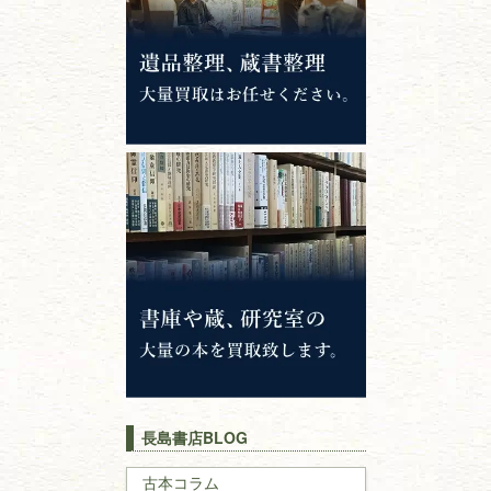
錦絵・浮世絵・
版画・刷り物
専門書・
学術書
哲学書・思想書
心理学・倫理学
仏教書
神道・神社仏閣
イスラム教
キリスト教
歴史書
世界史・
日本史
長島書店BLOG
戦記・戦史
古本コラム