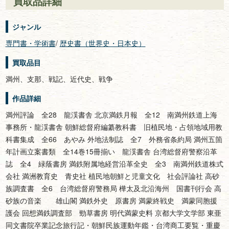
買取品詳細
ジャンル
専門書・学術書
/
歴史書（世界史・日本史）
買取品目
満州、支那、戦記、近代史、戦争
作品詳細
満州評論 全28 龍渓書舎 北京満鉄月報 全12 南満州鉄道上海
事務所・龍渓書舎 朝鮮総督府編纂教科書 旧植民地・占領地域用教
科書集成 全66 あやみ 外地法制誌 全7 外務省条約局 満州五箇
年計画立案書類 全14巻15冊揃い 龍渓書舎 台湾総督府警察沿革
誌 全4 緑蔭書房 満鉄附属地経営沿革全史 全3 南満州鉄道株式
会社 満洲教育史 青史社 植民地朝鮮と児童文化 社会評論社 高砂
族調査書 全6 台湾総督府警務局 樺太及北沿海州 国書刊行会 高
砂族の音楽 雄山閣 満鉄外史 原書房 満蒙終戦史 満蒙同胞援
護会 回想満鉄調査部 勁草書房 明代満蒙史料 京都大学文学部 東亜
同文書院卒業記念旅行記・朝鮮民族運動年鑑・台湾商工要覧・重慶