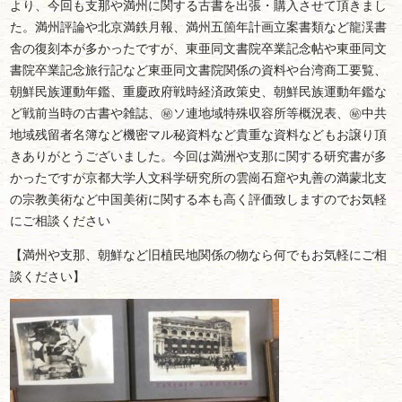
より、今回も支那や満州に関する古書を出張・購入させて頂きまし
た。満州評論や北京満鉄月報、満州五箇年計画立案書類など龍渓書
舎の復刻本が多かったですが、東亜同文書院卒業記念帖や東亜同文
書院卒業記念旅行記など東亜同文書院関係の資料や台湾商工要覧、
朝鮮民族運動年鑑、重慶政府戦時経済政策史、朝鮮民族運動年鑑な
ど戦前当時の古書や雑誌、㊙ソ連地域特殊収容所等概況表、㊙中共
地域残留者名簿など機密マル秘資料など貴重な資料などもお譲り頂
きありがとうございました。今回は満洲や支那に関する研究書が多
かったですが京都大学人文科学研究所の雲崗石窟や丸善の満蒙北支
の宗教美術など中国美術に関する本も高く評価致しますのでお気軽
にご相談ください
【満州や支那、朝鮮など旧植民地関係の物なら何でもお気軽にご相
談ください】