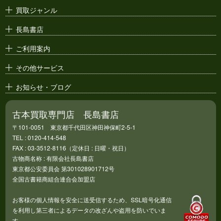
絶版漫画・漫画雑誌
買取ジャンル
漫画原稿・
原画
長島書店
アニメ・
セル画
ご利用案内
その他サービス
お知らせ・ブログ
古本買取専門店 長島書店
〒101-0051 東京都千代田区神田神保町2-5-1
TEL : 0120-414-548
FAX : 03-3512-8116（定休日 : 日曜・祝日）
古物商名称 : 有限会社長島書店
東京都公安委員会 第301028901712号
全国古書籍商組合連合会加盟店
お客様の個人情報を安全に送受信するため、SSL暗号化通信
を利用し第三者によるデータの改ざんや盗用を防いでいま
す。