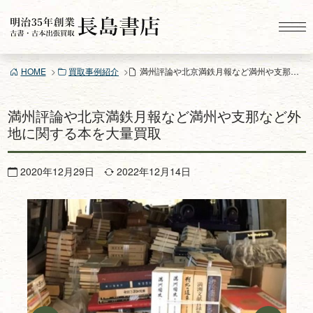
コ
ン
テ
ン
HOME
買取事例紹介
満州評論や北京満鉄月報など満州や支那など外地に関する本を大量買取
ツ
へ
ス
満州評論や北京満鉄月報など満州や支那など外
キ
地に関する本を大量買取
ッ
プ
2020年12月29日
2022年12月14日