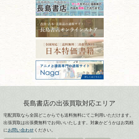
因！適切な管理で長持ちさせ
るコツ
石川県
福井県
古本は汚れていると買取でき
拓本・法帖・
碑帖
ない？適切な保管方法とクリ
古本買取専門店 長島書店
福島県
富山県
ーニング！
ISBNコードとは？書籍の識別
〒101-0051
篆刻・印譜
青森県
岩手県
番号の意味と役割を解説
東京都千代田区神田神保町2-5-1
宮城県
秋田県
フリーダイヤル：0120-414-548
価値ある古書を売るポイント
書道具
電話：03-3512-8115
と注意点
山形県
岐阜県
FAX：03-3512-8116
美術書・アート本・
古物商許可：東京都公安委員会 第
三重県
滋賀県
デザイン本
301028901712号
古物商名称：有限会社長島書店
京都府
大阪府
カメラ・撮影術
兵庫県
奈良県
版画・リトグラフ・
和歌山県
鳥取県
シルクスクリーン
島根県
岡山県
長島書店の出張買取対応エリア
刀剣・
鎧・
甲冑
広島県
山口県
宅配買取なら全国どこからでも送料無料にてご利用いただけます。
武道書・
武術書
徳島県
香川県
出張買取は出張費無料でお伺いいたします。対象かどうかはお気軽
愛媛県
高知県
に
お問い合わせ
ください。
近代文学・
小説・限定本