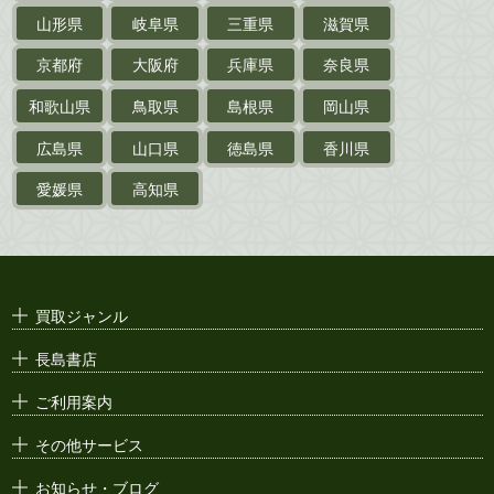
山形県
岐阜県
三重県
滋賀県
戦前・戦中の
紙物・資料
京都府
大阪府
兵庫県
奈良県
絵葉書
和歌山県
鳥取県
島根県
岡山県
支那・満洲・朝鮮・
台湾関係古資料
広島県
山口県
徳島県
香川県
ポスター・チラシ・
カタログ
愛媛県
高知県
映画パンフレット・
演劇ポスター
古い漫画本・
絶版漫画・漫画雑誌
買取ジャンル
漫画原稿・
原画
長島書店
アニメ・
セル画
ご利用案内
その他サービス
お知らせ・ブログ