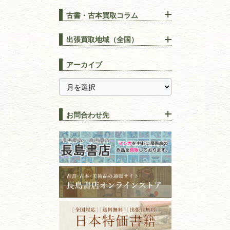
古書・古本買取コラム
漢方・
鍼灸・
東洋医学
【出張買取】古本の大量買取
りOK！効率的に売る方法
出張買取地域（全国）
易学・
占い
宅配買取は古本を送るだけ！
東京都
埼玉県
長島書店の便利な買取サービ
スピリチュアル・
精神世界
アーカイブ
ス
千葉県
神奈川県
【持ち込み買取】店頭で簡単
に古本を売るメリットとは？
静岡県
茨城県
全集・
叢書・
大学出版本
古本を高く売る方法！買取で
栃木県
群馬県
上手な売り方のコツを解説
趣味・
教養
お問合わせ先
山梨県
新潟県
古本の保管方法と劣化する原
長野県
愛知県
因！適切な管理で長持ちさせ
書道
るコツ
石川県
福井県
古本は汚れていると買取でき
拓本・法帖・
碑帖
ない？適切な保管方法とクリ
古本買取専門店 長島書店
福島県
富山県
ーニング！
ISBNコードとは？書籍の識別
〒101-0051
篆刻・印譜
青森県
岩手県
番号の意味と役割を解説
東京都千代田区神田神保町2-5-1
宮城県
秋田県
フリーダイヤル：0120-414-548
価値ある古書を売るポイント
書道具
電話：03-3512-8115
と注意点
山形県
岐阜県
FAX：03-3512-8116
美術書・アート本・