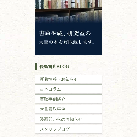
仏教書
神道・神社仏閣
イスラム教
キリスト教
歴史書
世界史・
日本史
長島書店BLOG
戦記・戦史
新着情報・お知らせ
古本コラム
国文学・
国語学
買取事例紹介
理工書
大量買取事例
数学書・
物理学書
漫画部からのお知らせ
スタッフブログ
建築書