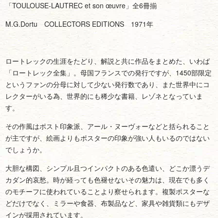
「TOULOUSE-LAUTREC et son œuvre」全6冊揃
M.G.Dortu COLLECTORS EDITIONS 1971年
ロートレックの生涯をたどり、解説と共に作品をまとめた、いわば
「ロートレック全集」。母国フランスでの発行ですが、1450部限定
というファンの分母に対して少ない発行数であり、また世界中にコ
レクターがいる為、世界的にも稀少な書籍、レゾネとなっていま
す。
その作風はポスト印象派、アール・ヌーヴォーなどと括られること
が主ですが、絵画よりもポスターの印象が強い人もいるのではない
でしょうか。
大胆な構図、シンプル且つインパクトのある色遣い、どこか漂うデ
カダン的哀愁。時が経っても色褪せないその魅力は、現在でも多く
のモチーフに使われていることより察せられます。複製ポスターな
どだけでなく、ミラーや食器、布製品など、家具や雑貨類にもデザ
インが採用されています。