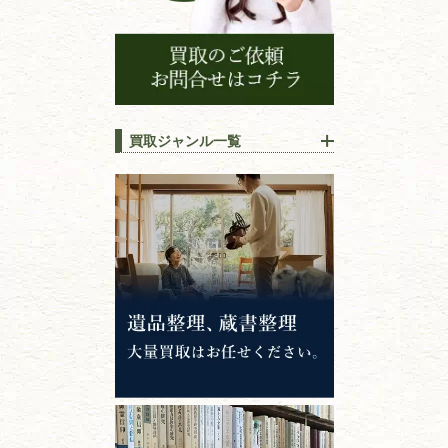
買取ジャンル一覧
江戸時代の
書物
唐本・漢籍・
中国書物・朝鮮本
錦絵・浮世絵・
版画・刷り物
専門書・
学術書
哲学書・思想書
心理学・倫理学