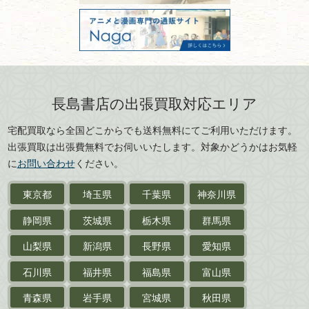
古物商許可：東京都公安委員会 第
三重県
滋賀県
デザイン本
301028901712号
古物商名称：有限会社長島書店
京都府
大阪府
カメラ・撮影術
兵庫県
奈良県
版画・リトグラフ・
和歌山県
鳥取県
シルクスクリーン
島根県
岡山県
長島書店の出張買取対応エリア
刀剣・
鎧・
甲冑
広島県
山口県
宅配買取なら全国どこからでも送料無料にてご利用いただけます。
武道書・
武術書
徳島県
香川県
出張買取は出張費無料でお伺いいたします。対象かどうかはお気軽
愛媛県
高知県
に
お問い合わせ
ください。
近代文学・
小説・限定本
東京都
埼玉県
千葉県
神奈川県
サイン色紙
静岡県
茨城県
栃木県
群馬県
作家草稿・原稿・
肉筆物
山梨県
新潟県
長野県
愛知県
探偵小説・
推理小説
石川県
福井県
福島県
富山県
乗物
青森県
岩手県
宮城県
秋田県
鉄道・
電車・
バス