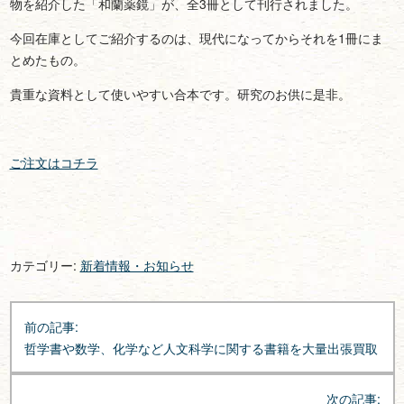
物を紹介した「和蘭薬鏡」が、全3冊として刊行されました。
今回在庫としてご紹介するのは、現代になってからそれを1冊にま
とめたもの。
貴重な資料として使いやすい合本です。研究のお供に是非。
ご注文はコチラ
カテゴリー:
新着情報・お知らせ
投
前の記事:
稿
哲学書や数学、化学など人文科学に関する書籍を大量出張買取
ナ
ビ
次の記事: