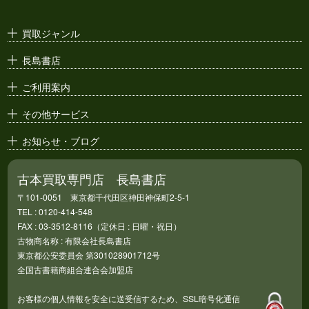
古い漫画本・
絶版漫画・漫画雑誌
買取ジャンル
漫画原稿・
原画
長島書店
アニメ・
セル画
ご利用案内
その他サービス
お知らせ・ブログ
古本買取専門店 長島書店
〒101-0051 東京都千代田区神田神保町2-5-1
TEL : 0120-414-548
FAX : 03-3512-8116（定休日 : 日曜・祝日）
古物商名称 : 有限会社長島書店
東京都公安委員会 第301028901712号
全国古書籍商組合連合会加盟店
お客様の個人情報を安全に送受信するため、SSL暗号化通信