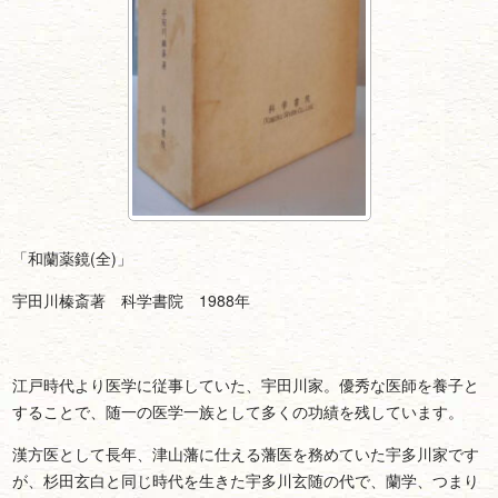
「和蘭薬鏡(全)」
宇田川榛斎著 科学書院 1988年
江戸時代より医学に従事していた、宇田川家。優秀な医師を養子と
することで、随一の医学一族として多くの功績を残しています。
漢方医として長年、津山藩に仕える藩医を務めていた宇多川家です
が、杉田玄白と同じ時代を生きた宇多川玄随の代で、蘭学、つまり