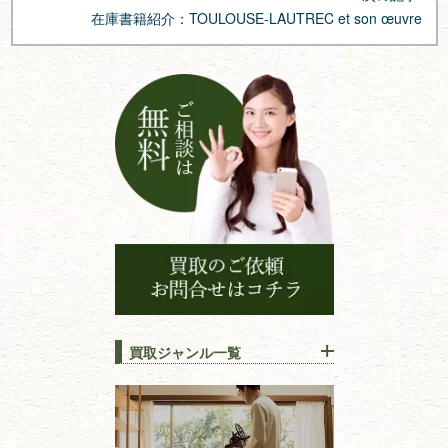
ゲ
在庫書籍紹介：TOULOUSE-LAUTREC et son œuvre
ー
シ
ョ
ン
買取ジャンル一覧
江戸時代の
書物
唐本・漢籍・
中国書物・朝鮮本