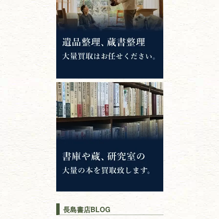
錦絵・浮世絵・
版画・刷り物
専門書・
学術書
哲学書・思想書
心理学・倫理学
仏教書
神道・神社仏閣
イスラム教
キリスト教
歴史書
世界史・
日本史
長島書店BLOG