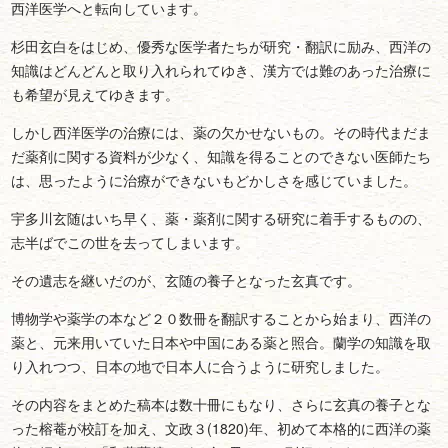
西洋医学へと転向しています。
杉田玄白をはじめ、優秀な医学者たちが研究・翻訳に励み、西洋の
知識はどんどんと取り入れられてゆき、漢方では難のあった治療に
も希望が見えてゆきます。
しかし西洋医学の治療には、薬の欠かせないもの。その時代まだま
だ薬剤に関する資料が少なく、知識を得ることのできない医師たち
は、思ったように治療ができないもどかしさを感じていました。
宇多川玄随はいち早く、薬・薬剤に関する研究に着手するものの、
志半ばでこの世を去ってしまいます。
その遺志を継いだのが、玄随の養子となった玄真です。
博物学や薬学の本など２０数冊を翻訳することから始まり、西洋の
薬と、元来用いていた日本や中国にある薬と照合。蘭学の知識を取
り入れつつ、日本の地で日本人に合うように研究しました。
その内容をまとめた稿本は数十冊にもなり、さらに玄真の養子とな
った榕菴が校訂を加え、文政３(
1820)年
、初めて本格的に西洋の薬