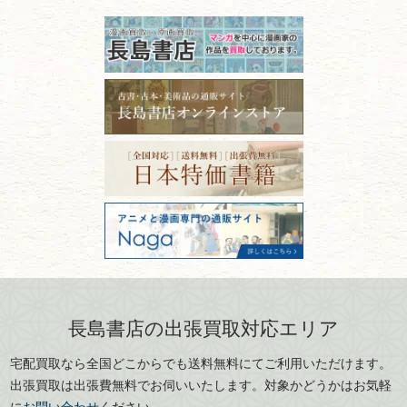
古本の保管方法と劣化する原
長野県
愛知県
因！適切な管理で長持ちさせ
書道
るコツ
石川県
福井県
古本は汚れていると買取でき
拓本・法帖・
碑帖
ない？適切な保管方法とクリ
古本買取専門店 長島書店
福島県
富山県
ーニング！
ISBNコードとは？書籍の識別
〒101-0051
篆刻・印譜
青森県
岩手県
番号の意味と役割を解説
東京都千代田区神田神保町2-5-1
宮城県
秋田県
フリーダイヤル：0120-414-548
価値ある古書を売るポイント
書道具
電話：03-3512-8115
と注意点
山形県
岐阜県
FAX：03-3512-8116
美術書・アート本・
古物商許可：東京都公安委員会 第
三重県
滋賀県
デザイン本
301028901712号
古物商名称：有限会社長島書店
京都府
大阪府
カメラ・撮影術
兵庫県
奈良県
版画・リトグラフ・
和歌山県
鳥取県
シルクスクリーン
島根県
岡山県
長島書店の出張買取対応エリア
刀剣・
鎧・
甲冑
広島県
山口県
宅配買取なら全国どこからでも送料無料にてご利用いただけます。
武道書・
武術書
徳島県
香川県
出張買取は出張費無料でお伺いいたします。対象かどうかはお気軽
愛媛県
高知県
に
お問い合わせ
ください。