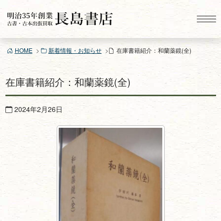
コ
ン
テ
ン
HOME
新着情報・お知らせ
在庫書籍紹介：和蘭薬鏡(全)
ツ
へ
ス
在庫書籍紹介：和蘭薬鏡(全)
キ
ッ
2024年2月26日
プ