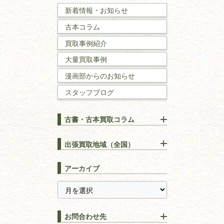
戦記・戦史
新着情報・お知らせ
古本コラム
国文学・
国語学
買取事例紹介
理工書
大量買取事例
数学書・
物理学書
漫画部からのお知らせ
スタッフブログ
建築書
古書・古本買取コラム
漢方・
鍼灸・
東洋医学
【出張買取】古本の大量買取
りOK！効率的に売る方法
出張買取地域（全国）
易学・
占い
宅配買取は古本を送るだけ！
東京都
埼玉県
長島書店の便利な買取サービ
スピリチュアル・
精神世界
アーカイブ
ス
千葉県
神奈川県
【持ち込み買取】店頭で簡単
に古本を売るメリットとは？
静岡県
茨城県
全集・
叢書・
大学出版本
古本を高く売る方法！買取で
栃木県
群馬県
上手な売り方のコツを解説
趣味・
教養
お問合わせ先
山梨県
新潟県