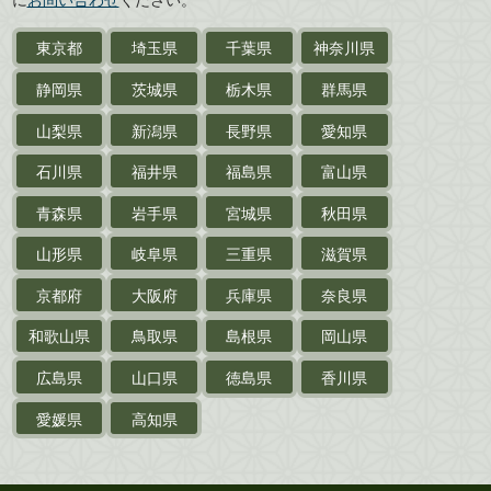
近代文学・
小説・限定本
東京都
埼玉県
千葉県
神奈川県
サイン色紙
静岡県
茨城県
栃木県
群馬県
作家草稿・原稿・
肉筆物
山梨県
新潟県
長野県
愛知県
探偵小説・
推理小説
石川県
福井県
福島県
富山県
乗物
青森県
岩手県
宮城県
秋田県
鉄道・
電車・
バス
山形県
岐阜県
三重県
滋賀県
戦前・戦中の
紙物・資料
京都府
大阪府
兵庫県
奈良県
絵葉書
和歌山県
鳥取県
島根県
岡山県
支那・満洲・朝鮮・
台湾関係古資料
広島県
山口県
徳島県
香川県
ポスター・チラシ・
カタログ
愛媛県
高知県
映画パンフレット・
演劇ポスター