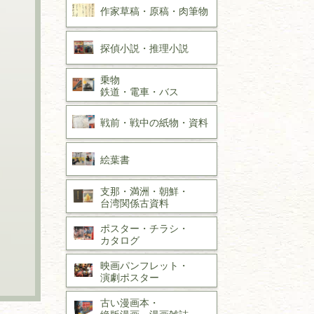
作家草稿・原稿・
肉筆物
探偵小説・
推理小説
乗物
鉄道・
電車・
バス
戦前・戦中の
紙物・資料
絵葉書
支那・満洲・朝鮮・
台湾関係古資料
ポスター・チラシ・
カタログ
映画パンフレット・
演劇ポスター
古い漫画本・
絶版漫画・漫画雑誌