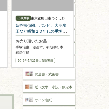
書道具
東京都
町田市つくし野
出張買取
美術書・アート本・
デザイン本
妖怪探偵団、バンビ、大空魔
王など昭和２０年代の手塚治
カメラ・撮影術
虫漫画本の買い取り
お売り頂いたお品
版画・リトグラフ・
手塚治虫、漫画本、初期単行本、
シルクスクリーン
雑誌付録
2016年5月22日
の買取実績
刀剣・
鎧・
甲冑
武道書・
武術書
近代文学・
小説・限定本
サイン色紙