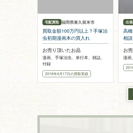
福岡県
東久留米市
宅配買取
出張
買取金額100万円以上？手塚治
高橋
虫初期漫画本の買入れ
相談
お売り頂いたお品
お売
漫画、手塚治虫、単行本、雑誌、
漫画
付録
20
2016年4月17日
の買取実績