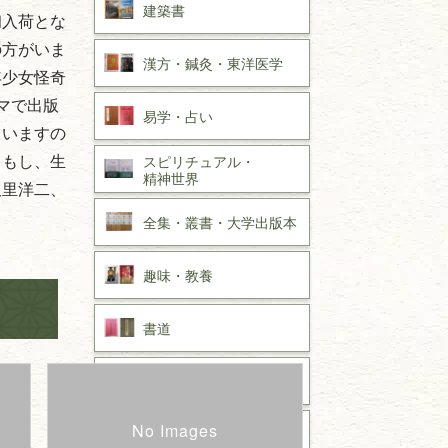
建築書
初入荷とな
の方がいま
漢方・
鍼灸・
東洋医学
年少女怪奇
マで出版
易学・
占い
ていますの
。もし、生
スピリチュアル・
精神世界
久里洋二、
全集・
叢書・
大学出版本
趣味・
教養
書道
拓本・法帖・
碑帖
篆刻・印譜