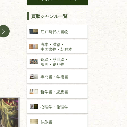
買取ジャンル一覧
江戸時代の
書物
唐本・漢籍・
中国書物・朝鮮本
錦絵・浮世絵・
版画・刷り物
専門書・
学術書
哲学書・思想書
心理学・倫理学
仏教書