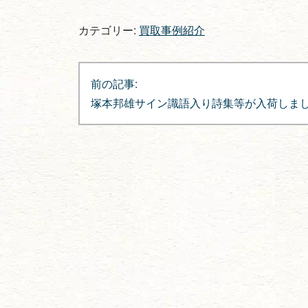
カテゴリー:
買取事例紹介
投
前の記事:
稿
塚本邦雄サイン識語入り詩集等が入荷しま
ナ
ビ
ゲ
ー
シ
ョ
ン