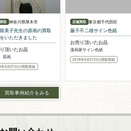
神奈川県
厚木市
東京都
千代田区
買取
店舗買取
留美子先生の原画の買取
藤子不二雄サイン色紙
をいただきました
お売り頂いたお品
り頂いたお品
漫画家サイン色紙
、原画
2016年5月27日
の買取実績
16年3月27日
の買取実績
買取事例紹介をみる