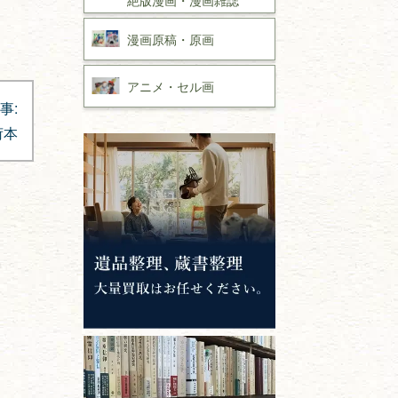
漫画原稿・
原画
アニメ・
セル画
事:
荷本