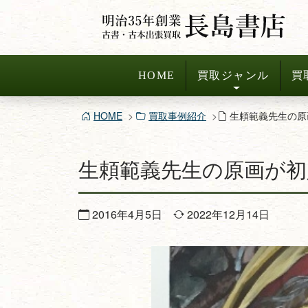
コ
ン
テ
ン
HOME
買取ジャンル
買
ツ
へ
HOME
買取事例紹介
生頼範義先生の原
ス
キ
生頼範義先生の原画が初
ッ
プ
2016年4月5日
2022年12月14日