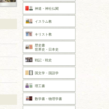
神道・神社仏閣
イスラム教
キリスト教
歴史書
世界史・
日本史
戦記・戦史
国文学・
国語学
理工書
数学書・
物理学書