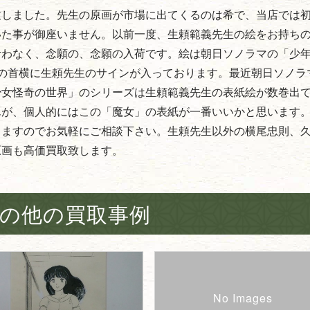
致しました。先生の原画が市場に出てくるのは希で、当店では
いた事が御座いません。以前一度、生頼範義先生の絵をお持ち
叶わなく、念願の、念願の入荷です。絵は朝日ソノラマの「少
の首横に生頼先生のサインが入っております。最近朝日ソノラ
少女怪奇の世界」のシリーズは生頼範義先生の表紙絵が数巻出
んが、個人的にはこの「魔女」の表紙が一番いいかと思います
しますのでお気軽にご相談下さい。生頼先生以外の横尾忠則、
原画も高価買取致します。
の他の買取事例