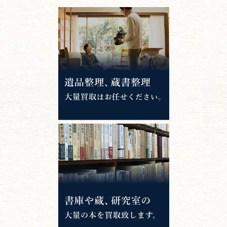
江戸時代の
書物
唐本・漢籍・
中国書物・朝鮮本
錦絵・浮世絵・
版画・刷り物
専門書・
学術書
哲学書・思想書
心理学・倫理学
仏教書
神道・神社仏閣
イスラム教
キリスト教