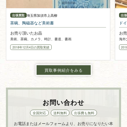
埼玉県
加須市上高柳
出張買取
出
茶碗、陶磁器など美術書
ドイ
お売り頂いたお品
お売
美術、茶碗、カメラ、時計、書道、書画
海外
2018年12月4日
の買取実績
20
買取事例紹介をみる
お問い合わせ
全国対応
送料無料
出張費も無料
お電話またはメールフォームより、お売りになりたい本