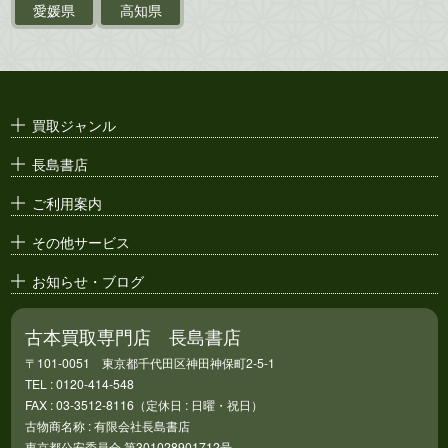
ポスター・チラシ・
カタログ
愛媛県
高知県
映画パンフレット・
演劇ポスター
古い漫画本・
絶版漫画・漫画雑誌
買取ジャンル
漫画原稿・
原画
長島書店
アニメ・
セル画
ご利用案内
その他サービス
お知らせ・ブログ
古本買取専門店 長島書店
〒101-0051 東京都千代田区神田神保町2-5-1
TEL : 0120-414-548
FAX : 03-3512-8116（定休日 : 日曜・祝日）
古物商名称 : 有限会社長島書店
東京都公安委員会 第301028901712号