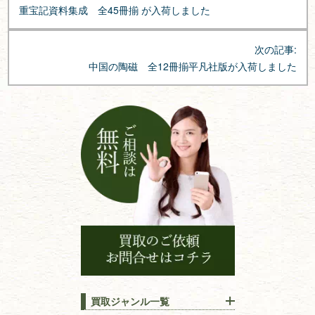
稿
重宝記資料集成 全45冊揃 が入荷しました
ナ
ビ
次の記事:
ゲ
中国の陶磁 全12冊揃平凡社版が入荷しました
ー
シ
ョ
ン
買取ジャンル一覧