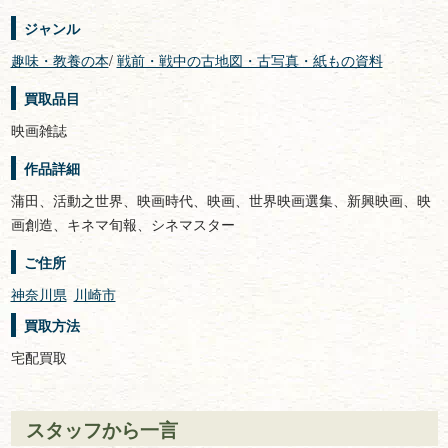
ジャンル
趣味・教養の本
/
戦前・戦中の古地図・古写真・紙もの資料
買取品目
映画雑誌
作品詳細
蒲田、活動之世界、映画時代、映画、世界映画選集、新興映画、映
画創造、キネマ旬報、シネマスター
ご住所
神奈川県
川崎市
買取方法
宅配買取
スタッフから一言