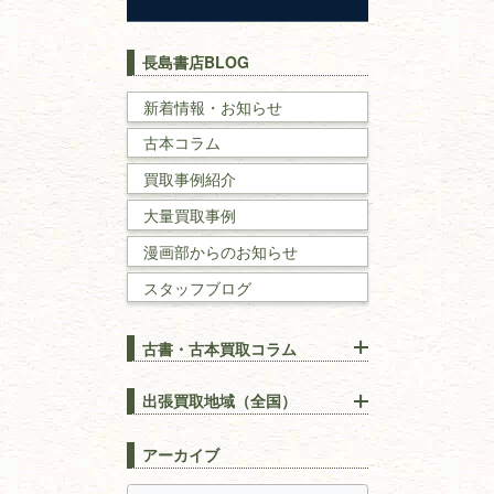
歴史書
世界史・
日本史
長島書店BLOG
戦記・戦史
新着情報・お知らせ
古本コラム
国文学・
国語学
買取事例紹介
理工書
大量買取事例
数学書・
物理学書
漫画部からのお知らせ
スタッフブログ
建築書
古書・古本買取コラム
漢方・
鍼灸・
東洋医学
【出張買取】古本の大量買取
りOK！効率的に売る方法
出張買取地域（全国）
易学・
占い
宅配買取は古本を送るだけ！
東京都
埼玉県
長島書店の便利な買取サービ
スピリチュアル・
精神世界
アーカイブ
ス
千葉県
神奈川県
【持ち込み買取】店頭で簡単