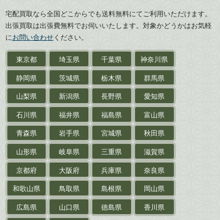
広島県
山口県
宅配買取なら全国どこからでも送料無料にてご利用いただけます。
武道書・
武術書
徳島県
香川県
出張買取は出張費無料でお伺いいたします。対象かどうかはお気軽
愛媛県
高知県
に
お問い合わせ
ください。
近代文学・
小説・限定本
東京都
埼玉県
千葉県
神奈川県
サイン色紙
静岡県
茨城県
栃木県
群馬県
作家草稿・原稿・
肉筆物
山梨県
新潟県
長野県
愛知県
探偵小説・
推理小説
石川県
福井県
福島県
富山県
乗物
青森県
岩手県
宮城県
秋田県
鉄道・
電車・
バス
山形県
岐阜県
三重県
滋賀県
戦前・戦中の
紙物・資料
京都府
大阪府
兵庫県
奈良県
絵葉書
和歌山県
鳥取県
島根県
岡山県
支那・満洲・朝鮮・
台湾関係古資料
広島県
山口県
徳島県
香川県