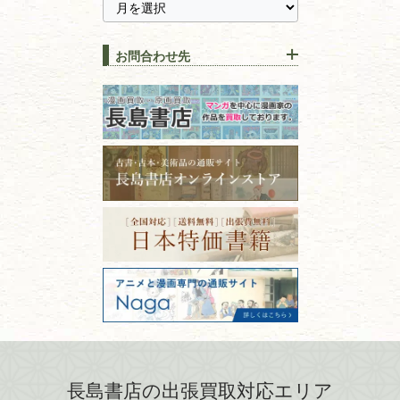
に古本を売るメリットとは？
静岡県
茨城県
全集・
叢書・
大学出版本
古本を高く売る方法！買取で
栃木県
群馬県
上手な売り方のコツを解説
趣味・
教養
お問合わせ先
山梨県
新潟県
古本の保管方法と劣化する原
長野県
愛知県
因！適切な管理で長持ちさせ
書道
るコツ
石川県
福井県
古本は汚れていると買取でき
拓本・法帖・
碑帖
ない？適切な保管方法とクリ
古本買取専門店 長島書店
福島県
富山県
ーニング！
ISBNコードとは？書籍の識別
〒101-0051
篆刻・印譜
青森県
岩手県
番号の意味と役割を解説
東京都千代田区神田神保町2-5-1
宮城県
秋田県
フリーダイヤル：0120-414-548
価値ある古書を売るポイント
書道具
電話：03-3512-8115
と注意点
山形県
岐阜県
FAX：03-3512-8116
美術書・アート本・
古物商許可：東京都公安委員会 第
三重県
滋賀県
デザイン本
301028901712号
古物商名称：有限会社長島書店
京都府
大阪府
カメラ・撮影術
兵庫県
奈良県
版画・リトグラフ・
和歌山県
鳥取県
シルクスクリーン
島根県
岡山県
長島書店の出張買取対応エリア
刀剣・
鎧・
甲冑