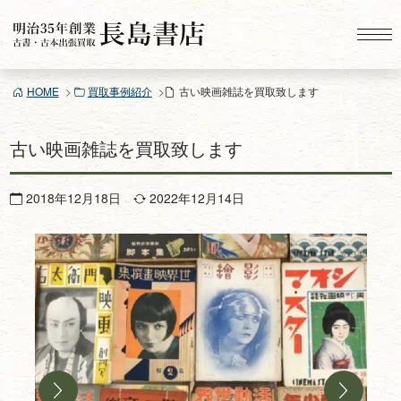
コ
ン
テ
ン
HOME
買取事例紹介
古い映画雑誌を買取致します
ツ
へ
ス
古い映画雑誌を買取致します
キ
ッ
2018年12月18日
2022年12月14日
プ