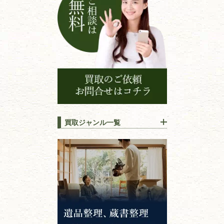
買取ジャンル一覧
江戸時代の
書物
唐本・漢籍・
中国書物・朝鮮本
錦絵・浮世絵・
版画・刷り物
専門書・
学術書