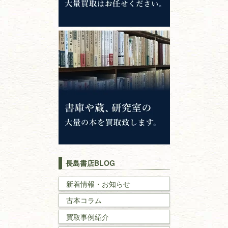
哲学書・思想書
心理学・倫理学
仏教書
神道・神社仏閣
イスラム教
キリスト教
歴史書
世界史・
日本史
長島書店BLOG
戦記・戦史
新着情報・お知らせ
古本コラム
国文学・
国語学
買取事例紹介
理工書