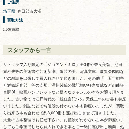
ご住所
埼玉県
春日部市大沼
買取方法
出張買取
スタッフから一言
リトグラフ入り限定の「ジョアン・ミロ」全3巻や奈良美智、池田
満寿夫等の美術書や芸術新潮、陶芸の美、写真文庫、展覧会図録な
どの雑誌を出張して買入れさせて頂きました。その他「十五年戦争
と満鉄調査部」等の支那、満州関係の戦記物や狂言集成などの能狂
言関係、映画パンフレットなど様々なジャンルの本をお譲り頂きま
した。古い物では江戸時代の「続狂言記1-5」天保二年の古書も御座
いました。雑誌などでお値段の付かない本も御座いましたが、買取
り出来る本も合わせて約3,000冊も運び出しさせて頂きました。
大量の古本整理はお任せ下さい。お値段が付かない古本が御座いま
してもご希望でしたら買入れできる本とご一緒に運び出し廃棄、処