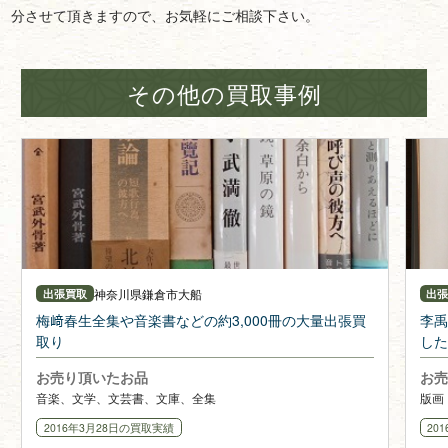
分させて頂きますので、お気軽にご相談下さい。
その他の買取事例
神奈川県
鎌倉市大船
出張買取
出
梅﨑春生全集や音楽書などの約3,000冊の大量出張買
李禹
取り
した
お売り頂いたお品
お売
音楽、文学、文芸書、文庫、全集
版画
2016年3月28日
の買取実績
20