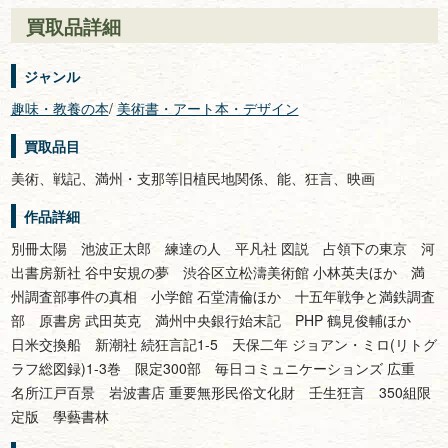
買取品詳細
ジャンル
趣味・教養の本
/
美術書・アート本・デザイン
買取品目
美術、戦記、満州・支那等旧植民地関係、能、狂言、映画
作品詳細
別冊太陽 池波正太郎 練達の人 平凡社 図説 占領下の東京 河
出書房新社 谷中安規の夢 渋谷区立松濤美術館 小林英夫ほか 満
州調査部事件の真相 小学館 石堂清倫ほか 十五年戦争と満鉄調査
部 原書房 武田英克 満州中央銀行始末記 PHP 鶴見俊輔ほか
日米交換船 新潮社 続狂言記1-5 天保二年 ジョアン・ミロ(リトグ
ラフ総図録)1-3巻 限定300部 毎日コミュニケーションズ 広重
名所江戸百景 岩波書店 重要無形民俗文化財 壬生狂言 350組限
定版 學藝書林