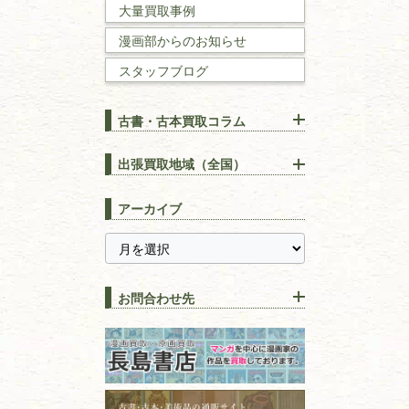
大量買取事例
数学書・
物理学書
漫画部からのお知らせ
スタッフブログ
建築書
古書・古本買取コラム
漢方・
鍼灸・
東洋医学
【出張買取】古本の大量買取
りOK！効率的に売る方法
出張買取地域（全国）
易学・
占い
宅配買取は古本を送るだけ！
東京都
埼玉県
長島書店の便利な買取サービ
スピリチュアル・
精神世界
アーカイブ
ス
千葉県
神奈川県
【持ち込み買取】店頭で簡単
に古本を売るメリットとは？
静岡県
茨城県
全集・
叢書・
大学出版本
古本を高く売る方法！買取で
栃木県
群馬県
上手な売り方のコツを解説
趣味・
教養
お問合わせ先
山梨県
新潟県
古本の保管方法と劣化する原
長野県
愛知県
因！適切な管理で長持ちさせ
書道
るコツ
石川県
福井県
古本は汚れていると買取でき
拓本・法帖・
碑帖
ない？適切な保管方法とクリ
古本買取専門店 長島書店
福島県
富山県
ーニング！