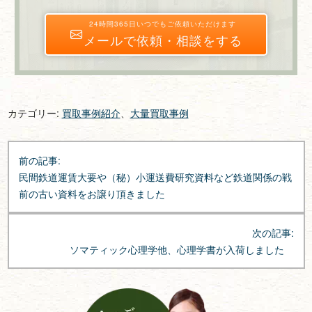
24時間365日いつでもご依頼いただけます
メールで依頼・相談をする
カテゴリー:
買取事例紹介
、
大量買取事例
投
前の記事:
稿
民間鉄道運賃大要や（秘）小運送費研究資料など鉄道関係の戦
ナ
前の古い資料をお譲り頂きました
ビ
ゲ
次の記事:
ー
ソマティック心理学他、心理学書が入荷しました
シ
ョ
ン