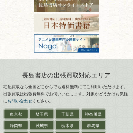
ISBNコードとは？書籍の識別
〒101-0051
篆刻・印譜
青森県
岩手県
番号の意味と役割を解説
東京都千代田区神田神保町2-5-1
宮城県
秋田県
フリーダイヤル：0120-414-548
価値ある古書を売るポイント
書道具
電話：03-3512-8115
と注意点
山形県
岐阜県
FAX：03-3512-8116
美術書・アート本・
古物商許可：東京都公安委員会 第
三重県
滋賀県
デザイン本
301028901712号
古物商名称：有限会社長島書店
京都府
大阪府
カメラ・撮影術
兵庫県
奈良県
版画・リトグラフ・
和歌山県
鳥取県
シルクスクリーン
島根県
岡山県
長島書店の出張買取対応エリア
刀剣・
鎧・
甲冑
広島県
山口県
宅配買取なら全国どこからでも送料無料にてご利用いただけます。
武道書・
武術書
徳島県
香川県
出張買取は出張費無料でお伺いいたします。対象かどうかはお気軽
愛媛県
高知県
に
お問い合わせ
ください。
近代文学・
小説・限定本
東京都
埼玉県
千葉県
神奈川県
サイン色紙
静岡県
茨城県
栃木県
群馬県
作家草稿・原稿・
肉筆物