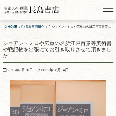
コ
ン
テ
ン
HOME
買取事例紹介
ジョアン・ミロや広重の名所江戸百景等美術書や戦記物を出張にてお引き取りさせて頂きました
ツ
へ
ス
ジョアン・ミロや広重の名所江戸百景等美術書
キ
や戦記物を出張にてお引き取りさせて頂きまし
ッ
た
プ
2016年3月10日
2022年12月14日