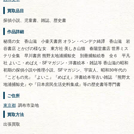
買取品目
探偵小説、児童書、雑誌、歴史書
作品詳細
秘境の女 香山滋 小壷天書房 オラン・ベンデク綺譚 香山滋 岩
谷書店 とかげの様な女 東方社 美しき山猫 春陽堂書店 世界ミス
テリ全集 早川書房 熊野太地浦捕鯨史 別冊捕鯨絵巻 全６ 平凡
社 よいこ・めばえ・SFマガジン・洋書絵本・雑誌等 香山滋の昭和
初期の探偵小説や推理小説、SFマガジン、宇宙人、昭和30年代の
『こどもの光』『よいこ』『めばえ』洋書絵本等古い雑誌 『熊野太
地浦捕鯨史』や『日本庶民生活史料集成』等の歴史書等専門書
ご住所
東京都
調布市染地
買取方法
出張買取