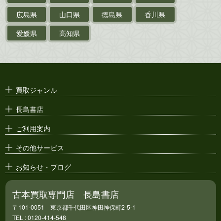
支那・満洲・朝鮮・
台湾関係古資料
広島県
山口県
徳島県
香川県
ポスター・チラシ・
カタログ
愛媛県
高知県
映画パンフレット・
演劇ポスター
古い漫画本・
絶版漫画・漫画雑誌
買取ジャンル
漫画原稿・
原画
長島書店
アニメ・
セル画
ご利用案内
その他サービス
お知らせ・ブログ
古本買取専門店 長島書店
〒101-0051 東京都千代田区神田神保町2-5-1
TEL : 0120-414-548