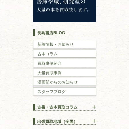
キリスト教
歴史書
世界史・
日本史
長島書店BLOG
戦記・戦史
新着情報・お知らせ
古本コラム
国文学・
国語学
買取事例紹介
理工書
大量買取事例
数学書・
物理学書
漫画部からのお知らせ
スタッフブログ
建築書
古書・古本買取コラム
漢方・
鍼灸・
東洋医学
【出張買取】古本の大量買取
りOK！効率的に売る方法
出張買取地域（全国）
易学・
占い
宅配買取は古本を送るだけ！