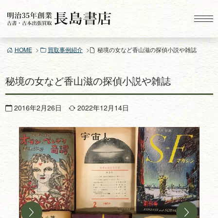
コ
ン
テ
ン
HOME
買取事例紹介
秘境の女など香山滋の探偵小説や雑誌
ツ
へ
ス
秘境の女など香山滋の探偵小説や雑誌
キ
ッ
2016年2月26日
2022年12月14日
プ