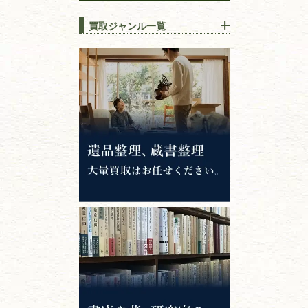
買取ジャンル一覧
江戸時代の
書物
唐本・漢籍・
中国書物・朝鮮本
錦絵・浮世絵・
版画・刷り物
専門書・
学術書
哲学書・思想書
心理学・倫理学
仏教書
神道・神社仏閣
イスラム教