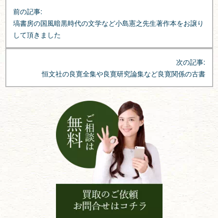
投
前の記事:
稿
塙書房の国風暗黒時代の文学など小島憲之先生著作本をお譲り
ナ
して頂きました
ビ
ゲ
次の記事:
ー
恒文社の良寛全集や良寛研究論集など良寛関係の古書
シ
ョ
ン