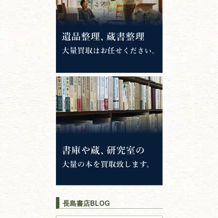
錦絵・浮世絵・
版画・刷り物
専門書・
学術書
哲学書・思想書
心理学・倫理学
仏教書
神道・神社仏閣
イスラム教
キリスト教
歴史書
世界史・
日本史
長島書店BLOG
戦記・戦史