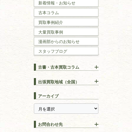
新着情報・お知らせ
古本コラム
国文学・
国語学
買取事例紹介
理工書
大量買取事例
数学書・
物理学書
漫画部からのお知らせ
スタッフブログ
建築書
古書・古本買取コラム
漢方・
鍼灸・
東洋医学
【出張買取】古本の大量買取
りOK！効率的に売る方法
出張買取地域（全国）
易学・
占い
宅配買取は古本を送るだけ！
東京都
埼玉県
長島書店の便利な買取サービ
スピリチュアル・
精神世界
アーカイブ
ス
千葉県
神奈川県
【持ち込み買取】店頭で簡単
に古本を売るメリットとは？
静岡県
茨城県
全集・
叢書・
大学出版本
古本を高く売る方法！買取で
栃木県
群馬県
上手な売り方のコツを解説
趣味・
教養
お問合わせ先
山梨県
新潟県