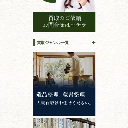
買取ジャンル一覧
江戸時代の
書物
唐本・漢籍・
中国書物・朝鮮本
錦絵・浮世絵・
版画・刷り物
専門書・
学術書
哲学書・思想書
心理学・倫理学