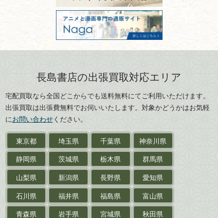
美術書・アート本・
古物商許可：東京都公安委員会 第
三重県
滋賀県
デザイン本
301028901712号
古物商名称：有限会社長島書店
京都府
大阪府
カメラ・撮影術
兵庫県
奈良県
版画・リトグラフ・
和歌山県
鳥取県
シルクスクリーン
島根県
岡山県
長島書店の出張買取対応エリア
刀剣・
鎧・
甲冑
広島県
山口県
宅配買取なら全国どこからでも送料無料にてご利用いただけます。
武道書・
武術書
徳島県
香川県
出張買取は出張費無料でお伺いいたします。対象かどうかはお気軽
愛媛県
高知県
に
お問い合わせ
ください。
近代文学・
小説・限定本
東京都
埼玉県
千葉県
神奈川県
サイン色紙
静岡県
茨城県
栃木県
群馬県
作家草稿・原稿・
肉筆物
山梨県
新潟県
長野県
愛知県
探偵小説・
推理小説
石川県
福井県
福島県
富山県
乗物
青森県
岩手県
宮城県
秋田県
鉄道・
電車・
バス