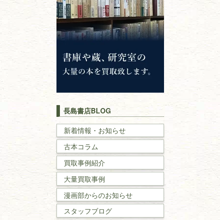
仏教書
神道・神社仏閣
イスラム教
キリスト教
歴史書
世界史・
日本史
長島書店BLOG
戦記・戦史
新着情報・お知らせ
古本コラム
国文学・
国語学
買取事例紹介
理工書
大量買取事例
数学書・
物理学書
漫画部からのお知らせ
スタッフブログ
建築書