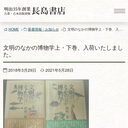
コ
ン
テ
ン
HOME
新着情報・お知らせ
文明のなかの博物学上・下巻、入荷いたしました。
ツ
へ
ス
文明のなかの博物学上・下巻、入荷いたしまし
キ
た。
ッ
プ
2018年3月29日
2021年5月28日