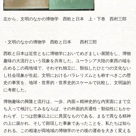
左から、文明のなかの博物学 西欧と日本 上・下巻 西村三郎
・文明のなかの博物学 西欧と日本 西村三郎
西欧と日本は近世ともに博物学においてめざましい展開をし、博物
趣味の大流行という現象を共有した。ユーラシア大陸の東西の端を
占めるこの両地域で、それぞれ独立に、類似したひとつの文化ない
し社会現象が生起。文明におけるパラレリズムとも称すべきこの歴
史の事実を、地球・世界的・世界史的スケールで比較し、文明論的
に考察した。
博物趣味の興隆と流行は、一歩、内面＝精神史的な内実面にまで立
ち入って検討してみるならば、その外面的共通性・類似性にもかか
わらず、じつは想像以上にに異質なものである。まるで異なる精神
の上に築かれ、そして顕現した事象であったことを、私たちは知ら
される。この相違が両地域の博物学のその後の運命を大きく変える