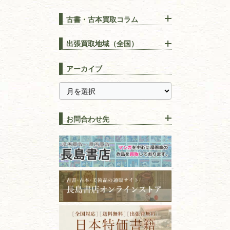
古書・古本買取コラム
漢方・
鍼灸・
東洋医学
【出張買取】古本の大量買取
りOK！効率的に売る方法
出張買取地域（全国）
易学・
占い
宅配買取は古本を送るだけ！
東京都
埼玉県
長島書店の便利な買取サービ
スピリチュアル・
精神世界
アーカイブ
ス
千葉県
神奈川県
【持ち込み買取】店頭で簡単
に古本を売るメリットとは？
静岡県
茨城県
全集・
叢書・
大学出版本
古本を高く売る方法！買取で
栃木県
群馬県
上手な売り方のコツを解説
趣味・
教養
お問合わせ先
山梨県
新潟県
古本の保管方法と劣化する原
長野県
愛知県
因！適切な管理で長持ちさせ
書道
るコツ
石川県
福井県
古本は汚れていると買取でき
拓本・法帖・
碑帖
ない？適切な保管方法とクリ
古本買取専門店 長島書店
福島県
富山県
ーニング！
ISBNコードとは？書籍の識別
〒101-0051
篆刻・印譜
青森県
岩手県
番号の意味と役割を解説
東京都千代田区神田神保町2-5-1
宮城県
秋田県
フリーダイヤル：0120-414-548
価値ある古書を売るポイント
書道具
電話：03-3512-8115
と注意点
山形県
岐阜県
FAX：03-3512-8116