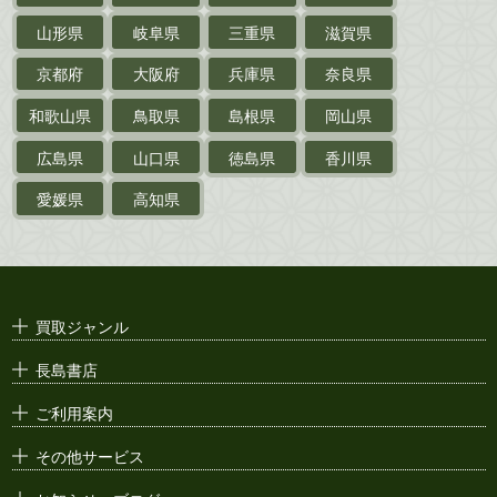
山形県
岐阜県
三重県
滋賀県
戦前・戦中の
紙物・資料
京都府
大阪府
兵庫県
奈良県
絵葉書
和歌山県
鳥取県
島根県
岡山県
支那・満洲・朝鮮・
台湾関係古資料
広島県
山口県
徳島県
香川県
ポスター・チラシ・
カタログ
愛媛県
高知県
映画パンフレット・
演劇ポスター
古い漫画本・
絶版漫画・漫画雑誌
買取ジャンル
漫画原稿・
原画
長島書店
アニメ・
セル画
ご利用案内
その他サービス