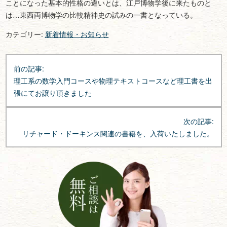
ことになった基本的性格の違いとは、江戸博物学後に来たものと
は…東西両博物学の比較精神史の試みの一書となっている。
カテゴリー:
新着情報・お知らせ
投
前の記事:
稿
理工系の数学入門コースや物理テキストコースなど理工書を出
ナ
張にてお譲り頂きました
ビ
ゲ
次の記事:
ー
リチャード・ドーキンス関連の書籍を、入荷いたしました。
シ
ョ
ン