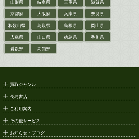
山形県
岐阜県
三重県
滋賀県
戦前・戦中の
紙物・資料
京都府
大阪府
兵庫県
奈良県
絵葉書
和歌山県
鳥取県
島根県
岡山県
支那・満洲・朝鮮・
台湾関係古資料
広島県
山口県
徳島県
香川県
ポスター・チラシ・
カタログ
愛媛県
高知県
映画パンフレット・
演劇ポスター
古い漫画本・
絶版漫画・漫画雑誌
買取ジャンル
漫画原稿・
原画
長島書店
アニメ・
セル画
ご利用案内
その他サービス
お知らせ・ブログ