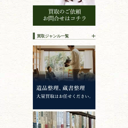
買取ジャンル一覧
江戸時代の
書物
唐本・漢籍・
中国書物・朝鮮本
錦絵・浮世絵・
版画・刷り物
専門書・
学術書
哲学書・思想書
心理学・倫理学
仏教書