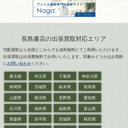
301028901712号
古物商名称：有限会社長島書店
京都府
大阪府
カメラ・撮影術
兵庫県
奈良県
版画・リトグラフ・
和歌山県
鳥取県
シルクスクリーン
島根県
岡山県
長島書店の出張買取対応エリア
刀剣・
鎧・
甲冑
広島県
山口県
宅配買取なら全国どこからでも送料無料にてご利用いただけます。
武道書・
武術書
徳島県
香川県
出張買取は出張費無料でお伺いいたします。対象かどうかはお気軽
愛媛県
高知県
に
お問い合わせ
ください。
近代文学・
小説・限定本
東京都
埼玉県
千葉県
神奈川県
サイン色紙
静岡県
茨城県
栃木県
群馬県
作家草稿・原稿・
肉筆物
山梨県
新潟県
長野県
愛知県
探偵小説・
推理小説
石川県
福井県
福島県
富山県
乗物
青森県
岩手県
宮城県
秋田県
鉄道・
電車・
バス