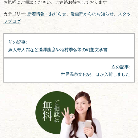
お気軽にご相談ください。ご連絡お待ちしております
カテゴリー:
新着情報・お知らせ
、
漫画部からのお知らせ
、
スタッ
フブログ
投
前の記事:
稿
妖人奇人館など澁澤龍彦や種村季弘等の幻想文学書
ナ
ビ
次の記事:
ゲ
世界温泉文化史、ほか入荷しました
ー
シ
ョ
ン