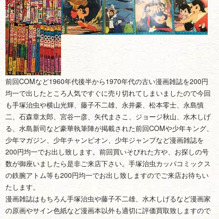
前回COMなど1960年代後半から1970年代の古い漫画雑誌を200円
均一で出したところ人気ですぐに売り切れてしまいましたので今回
も手塚治虫や横山光輝、藤子不二雄、永井豪、松本零士、永島慎
二、石森章太郎、宮谷一彦、矢代まさこ、ジョージ秋山、水木しげ
る、水島新司など豪華執筆陣が掲載された前回COMや少年キング、
少年マガジン、少年チャンピオン、少年ジャンプなど漫画雑誌を
200円均一でお出し致します。前回買いそびれた方や、お探しの号
数が御座いましたら是非ご来店下さい。手塚治虫カッパコミックス
の鉄腕アトム等も200円均一でお出し致しますのでご来店お待ちい
たします。
漫画雑誌はもちろん手塚治虫や藤子不二雄、水木しげるなど漫画家
の原画やサイン色紙など漫画本以外も適切に評価買取致しますので