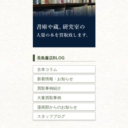
神道・神社仏閣
イスラム教
キリスト教
歴史書
世界史・
日本史
長島書店BLOG
戦記・戦史
古本コラム
新着情報・お知らせ
国文学・
国語学
買取事例紹介
理工書
大量買取事例
数学書・
物理学書
漫画部からのお知らせ
スタッフブログ
建築書