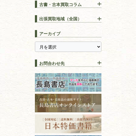
古書・古本買取コラム
漢方・
鍼灸・
東洋医学
【出張買取】古本の大量買取
りOK！効率的に売る方法
出張買取地域（全国）
易学・
占い
宅配買取は古本を送るだけ！
東京都
埼玉県
長島書店の便利な買取サービ
スピリチュアル・
精神世界
アーカイブ
ス
千葉県
神奈川県
【持ち込み買取】店頭で簡単
に古本を売るメリットとは？
静岡県
茨城県
全集・
叢書・
大学出版本
古本を高く売る方法！買取で
栃木県
群馬県
上手な売り方のコツを解説
趣味・
教養
お問合わせ先
山梨県
新潟県
古本の保管方法と劣化する原
長野県
愛知県
因！適切な管理で長持ちさせ
書道
るコツ
石川県
福井県
古本は汚れていると買取でき
拓本・法帖・
碑帖
ない？適切な保管方法とクリ
古本買取専門店 長島書店
福島県
富山県
ーニング！
ISBNコードとは？書籍の識別
〒101-0051
篆刻・印譜
青森県
岩手県
番号の意味と役割を解説
東京都千代田区神田神保町2-5-1
宮城県
秋田県
フリーダイヤル：0120-414-548
価値ある古書を売るポイント
書道具
電話：03-3512-8115
と注意点
山形県
岐阜県
FAX：03-3512-8116
美術書・アート本・
古物商許可：東京都公安委員会 第
三重県
滋賀県
デザイン本