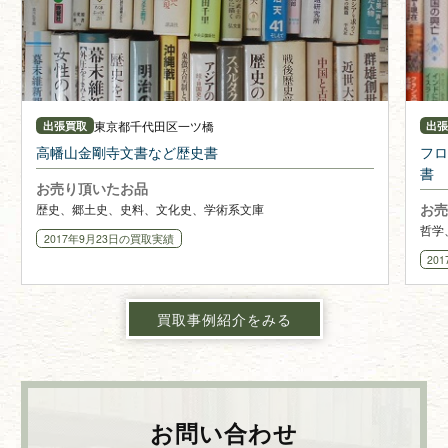
東京都
千代田区一ツ橋
出張買取
出
高幡山金剛寺文書など歴史書
フロ
書
お売り頂いたお品
お売
歴史、郷土史、史料、文化史、学術系文庫
哲学
2017年9月23日
の買取実績
20
買取事例紹介をみる
お問い合わせ