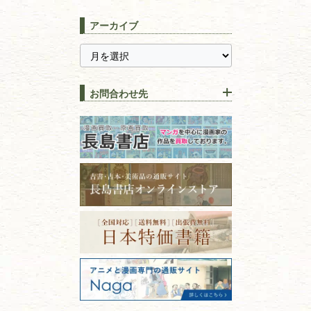
宅配買取は古本を送るだけ！
東京都
埼玉県
長島書店の便利な買取サービ
スピリチュアル・
精神世界
アーカイブ
ス
千葉県
神奈川県
【持ち込み買取】店頭で簡単
に古本を売るメリットとは？
静岡県
茨城県
全集・
叢書・
大学出版本
古本を高く売る方法！買取で
栃木県
群馬県
上手な売り方のコツを解説
趣味・
教養
お問合わせ先
山梨県
新潟県
古本の保管方法と劣化する原
長野県
愛知県
因！適切な管理で長持ちさせ
書道
るコツ
石川県
福井県
古本は汚れていると買取でき
拓本・法帖・
碑帖
ない？適切な保管方法とクリ
古本買取専門店 長島書店
福島県
富山県
ーニング！
ISBNコードとは？書籍の識別
〒101-0051
篆刻・印譜
青森県
岩手県
番号の意味と役割を解説
東京都千代田区神田神保町2-5-1
宮城県
秋田県
フリーダイヤル：0120-414-548
価値ある古書を売るポイント
書道具
電話：03-3512-8115
と注意点
山形県
岐阜県
FAX：03-3512-8116
美術書・アート本・
古物商許可：東京都公安委員会 第
三重県
滋賀県
デザイン本
301028901712号
古物商名称：有限会社長島書店
京都府
大阪府
カメラ・撮影術
兵庫県
奈良県