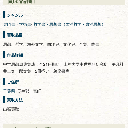
買取品詳細
ジャンル
専門書・学術書
/
哲学書・思想書（西洋哲学・東洋思想）
買取品目
思想、哲学、海外文学、西洋史、文化史、全集、叢書
作品詳細
中世思想原典集成 全21冊揃い 上智大学中世思想研究所 平凡社
井上究一郎文集 2冊揃い 筑摩書房
ご住所
千葉県
長生郡一宮町
買取方法
出張買取