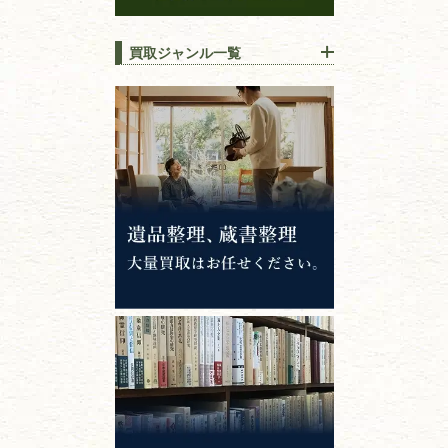
買取ジャンル一覧
江戸時代の
書物
唐本・漢籍・
中国書物・朝鮮本
錦絵・浮世絵・
版画・刷り物
専門書・
学術書
哲学書・思想書
心理学・倫理学
仏教書
神道・神社仏閣