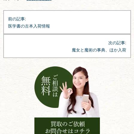
投
前の記事:
稿
医学書の古本入荷情報
ナ
ビ
次の記事:
ゲ
魔女と魔術の事典、ほか入荷
ー
シ
ョ
ン