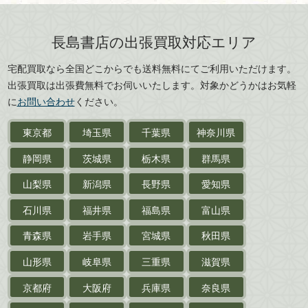
版画・リトグラフ・
和歌山県
鳥取県
シルクスクリーン
島根県
岡山県
長島書店の出張買取対応エリア
刀剣・
鎧・
甲冑
広島県
山口県
宅配買取なら全国どこからでも送料無料にてご利用いただけます。
武道書・
武術書
徳島県
香川県
出張買取は出張費無料でお伺いいたします。対象かどうかはお気軽
愛媛県
高知県
に
お問い合わせ
ください。
近代文学・
小説・限定本
東京都
埼玉県
千葉県
神奈川県
サイン色紙
静岡県
茨城県
栃木県
群馬県
作家草稿・原稿・
肉筆物
山梨県
新潟県
長野県
愛知県
探偵小説・
推理小説
石川県
福井県
福島県
富山県
乗物
青森県
岩手県
宮城県
秋田県
鉄道・
電車・
バス
山形県
岐阜県
三重県
滋賀県
戦前・戦中の
紙物・資料
京都府
大阪府
兵庫県
奈良県
絵葉書