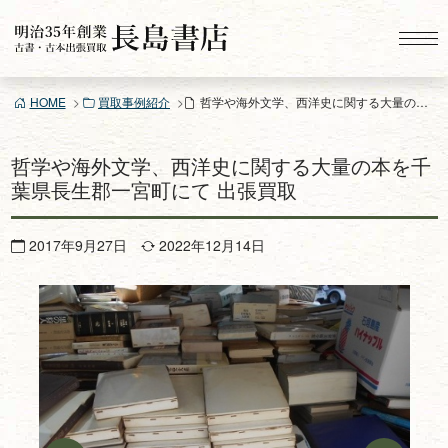
コ
ン
テ
ン
HOME
買取事例紹介
哲学や海外文学、西洋史に関する大量の本を千葉県長生郡一宮町にて 出張買取
ツ
へ
ス
哲学や海外文学、西洋史に関する大量の本を千
キ
葉県長生郡一宮町にて 出張買取
ッ
プ
2017年9月27日
2022年12月14日