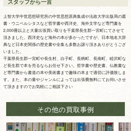
スタッフから一言
上智大学中世思想研究所の中世思想原典集成や法政大学出版局の叢
書・ウニベルシタスなど哲学書や西洋史、海外文学など専門書を
2,000冊以上と大量出張買い取りを千葉県長生郡一宮町にてさせて
頂きました。西洋史など海外の本が多かったですが、日本地名大辞
典など日本史関係の歴史書や全集も多数お譲り頂きありがとうござ
いました。
千葉県長生郡一宮町や長生村、白子町、長柄町、長南町、睦沢町な
ど長生郡で本を売るならお任せ下さい。哲学書や歴史書、仏教書な
ど専門書から書道の本や美術書まで趣味の本まで適切に評価致しま
す。また、本の量やジャンルによっては出張費無料にてお伺いさせ
て頂きますのでお気軽にご相談下さい
その他の買取事例