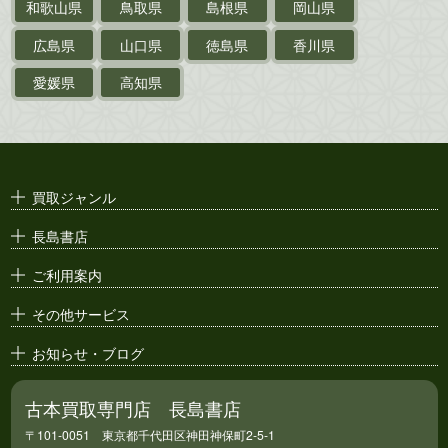
和歌山県
鳥取県
島根県
岡山県
支那・満洲・朝鮮・
台湾関係古資料
広島県
山口県
徳島県
香川県
ポスター・チラシ・
カタログ
愛媛県
高知県
映画パンフレット・
演劇ポスター
古い漫画本・
絶版漫画・漫画雑誌
買取ジャンル
漫画原稿・
原画
長島書店
アニメ・
セル画
ご利用案内
その他サービス
お知らせ・ブログ
古本買取専門店 長島書店
〒101-0051 東京都千代田区神田神保町2-5-1