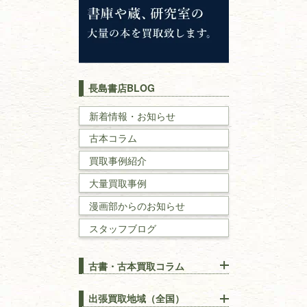
イスラム教
キリスト教
歴史書
世界史・
日本史
長島書店BLOG
戦記・戦史
新着情報・お知らせ
古本コラム
国文学・
国語学
買取事例紹介
理工書
大量買取事例
数学書・
物理学書
漫画部からのお知らせ
スタッフブログ
建築書
古書・古本買取コラム
漢方・
鍼灸・
東洋医学
【出張買取】古本の大量買取
りOK！効率的に売る方法
出張買取地域（全国）
易学・
占い